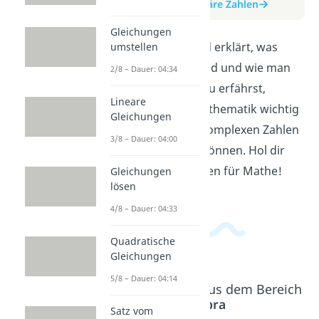
zum Beitrag: Imaginäre Zahlen
Gleichungen
In diesem Video wird erklärt, was
umstellen
imaginäre Zahlen sind und wie man
2/8 – Dauer: 04:34
mit ihnen rechnet. Du erfährst,
Lineare
warum sie in der Mathematik wichtig
Gleichungen
sind und wie sie in komplexen Zahlen
3/8 – Dauer: 04:00
eingesetzt werden können. Hol dir
hier das nötige Wissen für Mathe!
Gleichungen
lösen
4/8 – Dauer: 04:33
Quadratische
Gleichungen
5/8 – Dauer: 04:14
Beliebte Inhalte aus dem Bereich
Algebra
Satz vom