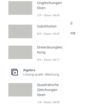
Ungleichungen
Komplexe Zahlen
lösen
Dauer: 04:19
Komplex konjugiert
7/9 – Dauer: 04:43
Dauer: 03:00
Betrag komplexe Zahl
Substitution
Dauer: 04:08
Gaußsche Zahlenebene
8/9 – Dauer: 03:47
Dauer: 03:09
Imaginäre Zahlen
Dreiecksungleic
Dauer: 04:18
hung
9/9 – Dauer: 04:17
Algebra
Lösung quadr. Gleichung
Quadratische
Gleichungen
lösen
1/8 – Dauer: 04:09