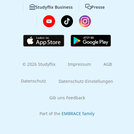
Studyflix Business
Presse
© 2026 Studyflix
Impressum
AGB
Datenschutz
Datenschutz-Einstellungen
Gib uns Feedback
Part of the
EMBRACE family