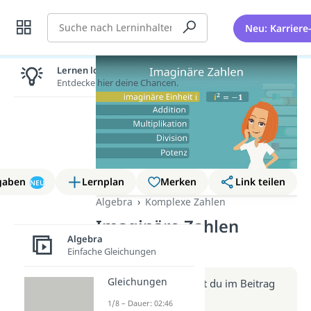
Suche
Neu: Karriere
Lernen lohnt sich!
Entdecke hier deine Chancen.
gaben
Lernplan
Merken
Link teilen
NEU
Algebra
Komplexe Zahlen
Imaginäre Zahlen
Algebra
(Video)
Einfache Gleichungen
Gleichungen
Weitere Infos erhältst du im Beitrag
zum Video
1/8 – Dauer: 02:46