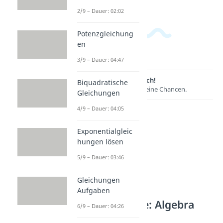
2/9 – Dauer: 02:02
Potenzgleichung
en
3/9 – Dauer: 04:47
Lernen lohnt sich!
Biquadratische
Entdecke hier deine Chancen.
Gleichungen
4/9 – Dauer: 04:05
Exponentialgleic
hungen lösen
5/9 – Dauer: 03:46
Gleichungen
Aufgaben
Weitere Inhalte: Algebra
6/9 – Dauer: 04:26
Komplexe Zahlen