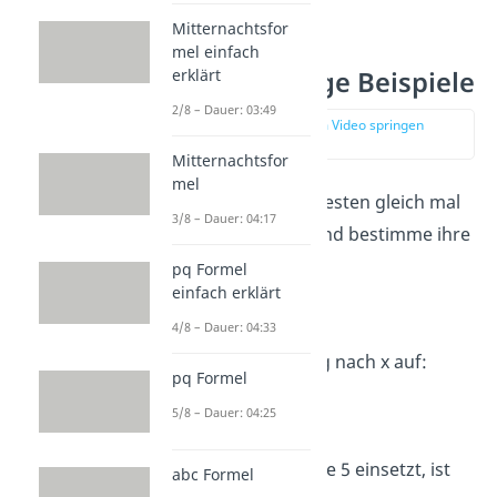
Mitternachtsfor
mel einfach
erklärt
Lösungsmenge Beispiele
2/8 – Dauer: 03:49
zur Stelle im Video springen
(00:57)
Mitternachtsfor
mel
Schau dir dazu am besten gleich mal
3/8 – Dauer: 04:17
diese Beispiele an, und bestimme ihre
Lösungen:
pq Formel
einfach erklärt
Beispiel 1:
2x = 10
4/8 – Dauer: 04:33
Löse diese Gleichung nach x auf:
pq Formel
5/8 – Dauer: 04:25
Nur wenn du für x die 5 einsetzt, ist
abc Formel