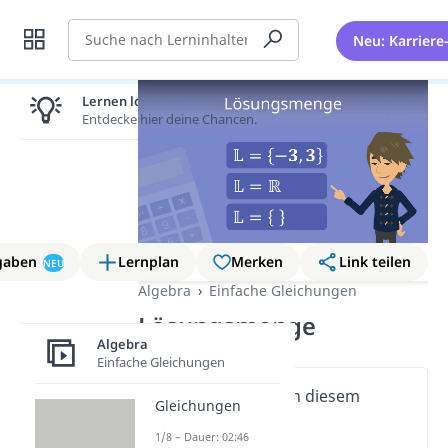
Suche
Neu: Karriere
Lernen lohnt sich!
Entdecke hier deine Chancen.
gaben
Lernplan
Merken
Link teilen
NEU
Algebra
Einfache Gleichungen
Lösungsmenge
Algebra
Einfache Gleichungen
Wichtige Inhalte in diesem
Gleichungen
Video
1/8 – Dauer: 02:46