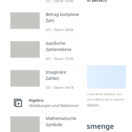
einem anderen Bereich
2/5 – Dauer: 03:00
Betrag komplexe
Zahl
3/5 – Dauer: 04:08
Gaußsche
Zahlenebene
4/5 – Dauer: 03:09
Imaginäre
Zahlen
5/5 – Dauer: 04:18
Nach Beantwortung speichern wir deine Antwort, um
Studyflix zu verbessern. Mehr dazu erfährst du in unserer
Algebra
Datenschutzerklärung
.
Abbildungen und Relationen
Mathematische
Leere Lösungsmenge
Symbole