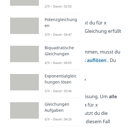
2/9 – Dauer: 02:02
Potenzgleichung
Welche Zahlen
kannst du für x
en
einsetzen, damit die Gleichung erfüllt
3/9 – Dauer: 04:47
ist?
Biquadratische
Um das rauszubekommen, musst du
Gleichungen
die
Gleichung nach x auflösen
. Du
4/9 – Dauer: 04:05
erhältst:
Exponentialgleic
hungen lösen
5/9 – Dauer: 03:46
Die 3 ist also deine Lösung. Um
alle
Gleichungen
möglichen Lösungen
für x
Aufgaben
aufzuschreiben, benutzt du die
6/9 – Dauer: 04:26
Lösungsmenge
. In diesem Fall