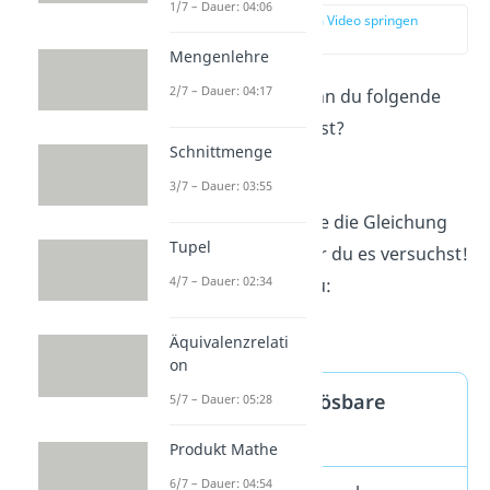
1/7 – Dauer: 04:06
zur Stelle im Video springen
(02:30)
Mengenlehre
2/7 – Dauer: 04:17
Was fällt dir auf, wenn du folgende
Gleichung betrachtest?
Schnittmenge
3/7 – Dauer: 03:55
Es gibt keine Zahl, die die Gleichung
Tupel
löst, egal mit welcher du es versuchst!
4/7 – Dauer: 02:34
Deshalb schreibst du:
= { }
Äquivalenzrelati
on
Was ist eine unlösbare
5/7 – Dauer: 05:28
Gleichung?
Produkt Mathe
6/7 – Dauer: 04:54