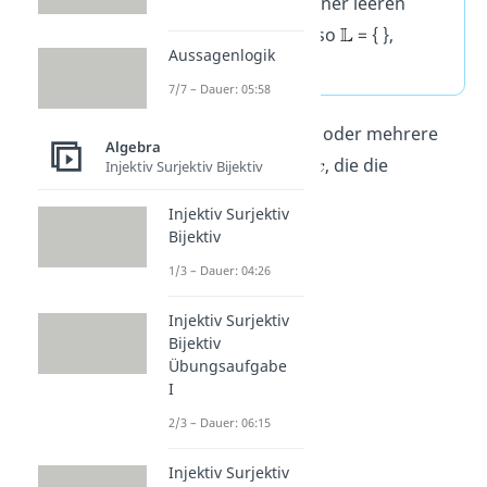
Gleichungen mit einer leeren
Lösungsmenge, also
= { },
Aussagenlogik
heißen
unlösbar
.
7/7 – Dauer: 05:58
Oft gibt es aber eine oder mehrere
Algebra
mögliche Werte für
, die die
Injektiv Surjektiv Bijektiv
Gleichung lösen.
Injektiv Surjektiv
Bijektiv
1/3 – Dauer: 04:26
Injektiv Surjektiv
Bijektiv
Übungsaufgabe
I
2/3 – Dauer: 06:15
Nichtleere
Injektiv Surjektiv