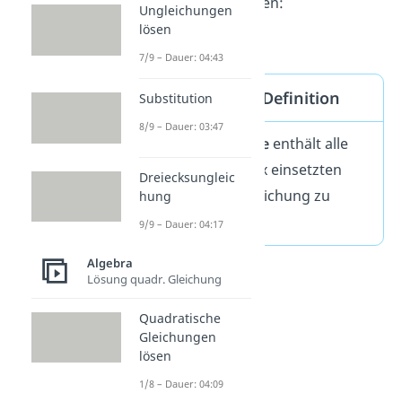
würde sie so aussehen:
Ungleichungen
lösen
= {3}
7/9 – Dauer: 04:43
Lösungsmenge Definition
Substitution
8/9 – Dauer: 03:47
Die
Lösungsmenge
enthält alle
Zahlen, die du für x einsetzten
Dreiecksungleic
kannst, um die Gleichung zu
hung
lösen.
9/9 – Dauer: 04:17
Algebra
Lösung quadr. Gleichung
Quadratische
Gleichungen
lösen
1/8 – Dauer: 04:09