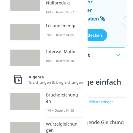
Jetzt neu: Teste dein
Nullprodukt
Wissen mit unseren
6/8 – Dauer: 03:57
kostenlosen Aufgaben 🚀
Lösungsmenge
Aufgaben entdecken
7/8 – Dauer: 04:05
Intervall Mathe
Inhaltsübersicht
8/8 – Dauer: 04:30
Algebra
Lösungsmenge einfach
Gleichungen & Ungleichungen
erklärt
Bruchgleichung
en
zur Stelle im Video springen
(00:12)
1/9 – Dauer: 04:03
Schau dir einmal folgende Gleichung
Wurzelgleichun
gen
an: