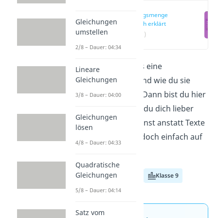
Lösungsmenge
Gleichungen
einfach erklärt
umstellen
(00:12)
2/8 – Dauer: 04:34
Du willst wissen, was eine
Lineare
Gleichungen
Lösungsmenge
ist und wie du sie
bestimmen kannst? Dann bist du hier
3/8 – Dauer: 04:00
genau richtig. Wenn du dich lieber
Gleichungen
entspannt zurücklehnst anstatt Texte
lösen
zu lesen, dann klick doch einfach auf
4/8 – Dauer: 04:33
unser
Video hier
!
Quadratische
Gleichungen
Klasse 7
Klasse 8
Klasse 9
5/8 – Dauer: 04:14
Satz vom