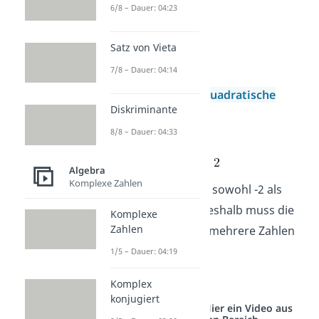
die Gleichung erfüllt.
6/8 – Dauer: 04:23
= {5}
Satz von Vieta
Beispiel 2:
x² = 4
7/8 – Dauer: 04:14
Hier musst du eine
quadratische
Diskriminante
Gleichung lösen
.
8/8 – Dauer: 04:33
Algebra
Komplexe Zahlen
Du kannst für x also sowohl -2 als
auch 2 einsetzten. Deshalb muss die
Komplexe
Zahlen
Lösungsmenge hier mehrere Zahlen
beinhalten:
1/5 – Dauer: 04:19
= {-2;2}
Komplex
konjugiert
Studyflix vernetzt: Hier ein Video aus