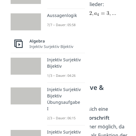
vorangegangenen
Glieder:
Aussagenlogik
7/7 – Dauer: 05:58
Algebra
Injektiv Surjektiv Bijektiv
Injektiv Surjektiv
Bijektiv
1/3 – Dauer: 04:26
Bildung rekursive &
Injektiv Surjektiv
explizite Folge
Bijektiv
Übungsaufgabe
I
Für
jede Folge
lässt sich eine
rekursive
Bildungsvorschrift
2/3 – Dauer: 06:15
angeben. Das ist immer möglich, da
Injektiv Surjektiv
du jedes Folgenglied als Funktion der