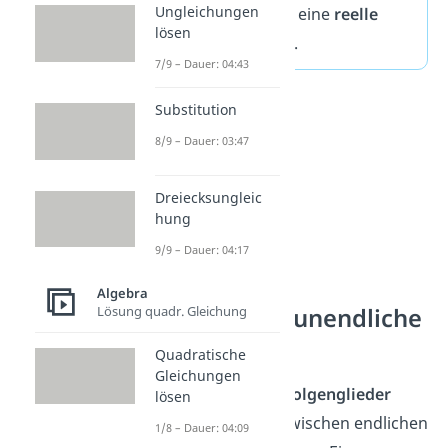
Ungleichungen
natürlichen Zahl
n
eine
reelle
lösen
Zahl
zuordnet.
7/9 – Dauer: 04:43
Substitution
8/9 – Dauer: 03:47
Dreiecksungleic
hung
9/9 – Dauer: 04:17
Algebra
Endliche und unendliche
Lösung quadr. Gleichung
Folgen
Quadratische
Gleichungen
Je nach
Anzahl der Folgenglieder
lösen
unterscheidest du zwischen endlichen
1/8 – Dauer: 04:09