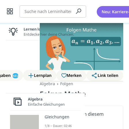
Suche
Neu: Karriere
Lernen lohnt sich!
Entdecke hier deine Chancen.
gaben
Lernplan
Merken
Link teilen
NEU
Algebra
Folgen
Folgen Mathe
Algebra
Einfache Gleichungen
Wichtige Inhalte in diesem
Gleichungen
Video
1/8 – Dauer: 02:46