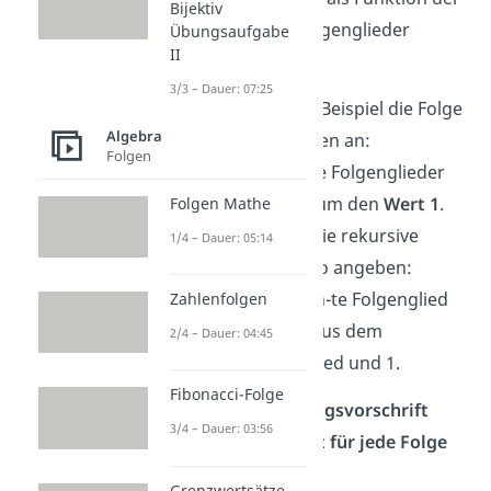
Bijektiv
vorhergehenden Folgenglieder
Übungsaufgabe
II
darstellen kannst.
3/3 – Dauer: 07:25
Schauen wir uns als Beispiel die Folge
Algebra
der natürlichen Zahlen an:
Folgen
Alle Folgenglieder
unterscheiden
sich um den
Wert 1
.
Folgen Mathe
Deshalb kannst du die rekursive
1/4 – Dauer: 05:14
Bildungsvorschrift so angeben:
. Das n-te Folgenglied
Zahlenfolgen
ist also die Summe aus dem
2/4 – Dauer: 04:45
vorherigen Folgenglied und 1.
Fibonacci-Folge
Eine
explizite Bildungsvorschrift
3/4 – Dauer: 03:56
kannst du aber
nicht für jede Folge
angeben.
Explizite
Grenzwertsätze