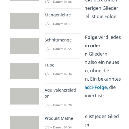
1/7 – Dauer: 04:06
kannst, ohne die vorherigen Glieder
Mengenlehre
zu kennen. Ein Beispiel ist die Folge:
2/7 – Dauer: 04:17
Bei einer
rekursiven Folge
wird jedes
Schnittmenge
Folgenglied aus
einem oder
3/7 – Dauer: 03:55
mehreren vorherigen
Gliedern
berechnet. Du kannst also ein neues
Tupel
Glied nicht berechnen, ohne die
4/7 – Dauer: 02:34
vorherigen zu kennen. Ein bekanntes
Beispiel ist die
Fibonacci-Folge
,
die
Äquivalenzrelati
folgendermaßen definiert ist:
on
5/7 – Dauer: 05:28
In der Fibonacci-Folge ist jedes Glied
Produkt Mathe
die
Summe
der
beiden
6/7 – Dauer: 04:54