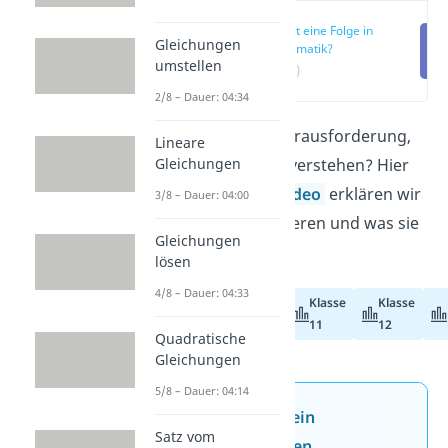
Was ist eine Folge in
Gleichungen
Mathematik?
umstellen
(00:14)
2/8 – Dauer: 04:34
Stehst du vor der Herausforderung,
Lineare
Gleichungen
Folgen
in
Mathe
zu verstehen? Hier
im Beitrag und im
Video
erklären wir
3/8 – Dauer: 04:00
dir, wie sie funktionieren und was sie
Gleichungen
besonders macht!
lösen
4/8 – Dauer: 04:33
Klasse
Klasse
Abiturvorbereitung
11
12
Quadratische
Gleichungen
5/8 – Dauer: 04:14
Jetzt neu: Teste dein
Satz vom
Wissen mit unseren