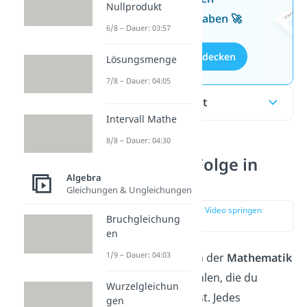
Nullprodukt
kostenlosen Aufgaben 🚀
6/8 – Dauer: 03:57
Aufgaben entdecken
Lösungsmenge
7/8 – Dauer: 04:05
Inhaltsübersicht
Intervall Mathe
8/8 – Dauer: 04:30
Was ist eine Folge in
Algebra
Mathematik?
Gleichungen & Ungleichungen
zur Stelle im Video springen
Bruchgleichung
(00:14)
en
1/9 – Dauer: 04:03
Eine
Folge
in der
Mathematik
ist eine
Liste
von Zahlen, die du
Wurzelgleichun
Folgenglieder
nennst. Jedes
gen