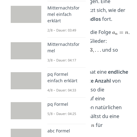
und unendlichen Folgen. Eine
Mitternachtsfor
unendliche Folge
setzt sich, wie der
mel einfach
Name schon sagt,
endlos
fort.
erklärt
2/8 – Dauer: 03:49
Ein Beispiel dafür ist die Folge
.
Hier sind die ersten Glieder:
Mitternachtsfor
und so
mel
weiter.
3/8 – Dauer: 04:17
Im Gegensatz dazu hat eine
endliche
pq Formel
Folge
eine
bestimmte Anzahl
von
einfach erklärt
Gliedern. Wenn du also die
4/8 – Dauer: 04:33
Definitionsmenge
auf eine
pq Formel
bestimmte Anzahl von natürlichen
5/8 – Dauer: 04:25
Zahlen
begrenzt
, erhältst du eine
endliche Folge:
für
abc Formel
.