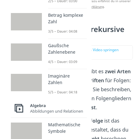
2/5 – Dauer: 03:00
Studyflix zu verbessern. Mehr dazu erfährst du in unserer
Datenschutzerklärung
.
Betrag komplexe
Zahl
Explizite und rekursive
3/5 – Dauer: 04:08
Folgen
Gaußsche
zur Stelle im Video springen
Zahlenebene
(01:18)
4/5 – Dauer: 03:09
In der Mathematik gibt es
zwei Arten
Imaginäre
von
Bildungsvorschriften
für Folgen:
Zahlen
explizit und rekursiv. Sie beschreiben,
5/5 – Dauer: 04:18
wie du aus den ersten Folgengliedern
Algebra
die
nächsten ableitest
.
Abbildungen und Relationen
Bei einer
expliziten Folge
ist das
Mathematische
Bildungsgesetz so gestaltet, dass du
Symbole
jedes Folgenglied
direkt
berechnen