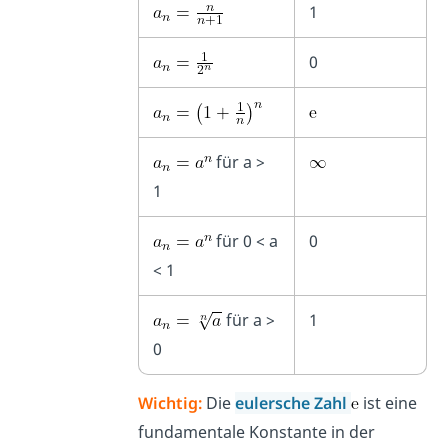
1
0
für a >
1
für 0 < a
0
< 1
für a >
1
0
Wichtig:
Die
eulersche Zahl
ist eine
fundamentale Konstante in der