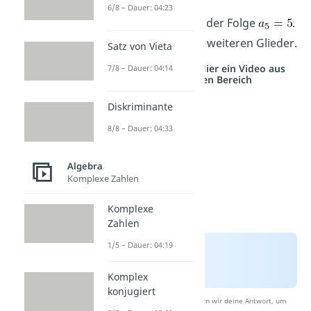
6/8 – Dauer: 04:23
Hier ist das Endglied der Folge
.
Danach folgen keine weiteren Glieder.
Satz von Vieta
Studyflix vernetzt: Hier ein Video aus
7/8 – Dauer: 04:14
einem anderen Bereich
Diskriminante
8/8 – Dauer: 04:33
Algebra
Komplexe Zahlen
Komplexe
Zahlen
1/5 – Dauer: 04:19
Komplex
konjugiert
Nach Beantwortung speichern wir deine Antwort, um