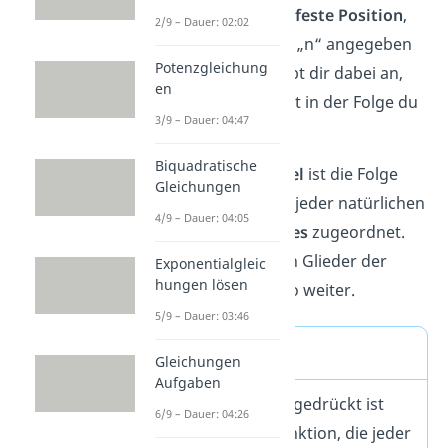
Folgenglied hat eine
feste Position
,
2/9 – Dauer: 02:02
das durch den Index „n“ angegeben
Potenzgleichung
wird. Die Position gibt dir dabei an,
en
das wievielte Element in der Folge du
3/9 – Dauer: 04:47
betrachtest.
Biquadratische
Ein einfaches
Beispiel
ist die Folge
Gleichungen
.
Hier wird jeder natürlichen
4/9 – Dauer: 04:05
Zahl „n“ ihr
Doppeltes
zugeordnet.
Somit sind die ersten Glieder der
Exponentialgleic
hungen lösen
Folge 2, 4
, 6
, 8
und so weiter​.
5/9 – Dauer: 03:46
Merke
Gleichungen
Aufgaben
Mathematisch ausgedrückt ist
6/9 – Dauer: 04:26
eine Folge eine Funktion, die jeder