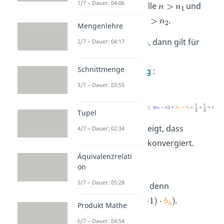
1/7 – Dauer: 04:06
gilt
für alle
und
für alle
.
Mengenlehre
Sei
, dann gilt für
2/7 – Dauer: 04:17
alle
nach der
Schnittmenge
Dreiecksungleichung
:
3/7 – Dauer: 03:55
Tupel
Damit haben wir gezeigt, dass
4/7 – Dauer: 02:34
gegen
a
+
b
konvergiert.
Äquivalenzrelati
Beweis von (2)
on
5/7 – Dauer: 05:28
Folgt aus (1) und (3), denn
.
Produkt Mathe
Beweis von (3)
6/7 – Dauer: 04:54