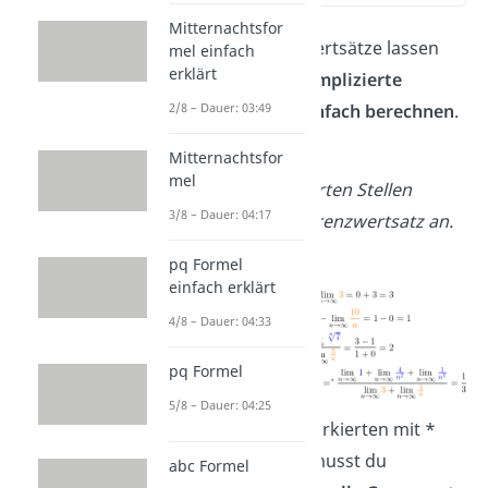
Mitternachtsfor
Mithilfe der Grenzwertsätze lassen
mel einfach
erklärt
sich vermeintlich
komplizierte
2/8 – Dauer: 03:49
Grenzwerte
ganz
einfach berechnen
.
Hier einige Beispiele:
Mitternachtsfor
mel
An den mit * markierten Stellen
3/8 – Dauer: 04:17
wenden wir einen Grenzwertsatz an.
pq Formel
einfach erklärt
4/8 – Dauer: 04:33
pq Formel
5/8 – Dauer: 04:25
Achtung:
Bei den markierten mit *
Gleichheitszeichen musst du
abc Formel