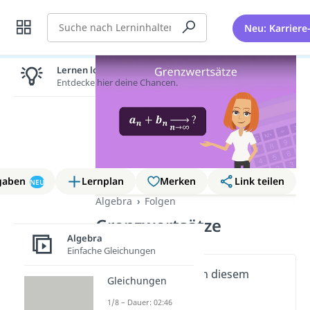
Suche
Neu: Karriere
Lernen lohnt sich!
Entdecke hier deine Chancen.
gaben
Lernplan
Merken
Link teilen
NEU
Algebra
Folgen
Grenzwertsätze
Algebra
Einfache Gleichungen
Wichtige Inhalte in diesem
Gleichungen
Video
1/8 – Dauer: 02:46