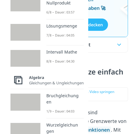
Nullprodukt
kostenlosen Aufgaben 🚀
6/8 – Dauer: 03:57
Aufgaben entdecken
Lösungsmenge
7/8 – Dauer: 04:05
Inhaltsübersicht
Intervall Mathe
8/8 – Dauer: 04:30
Grenzwertsätze einfach
Algebra
erklärt
Gleichungen & Ungleichungen
zur Stelle im Video springen
Bruchgleichung
(00:14)
en
1/9 – Dauer: 04:03
Die
Grenzwertsätze
sind
Rechenregeln für die Grenzwerte von
Wurzelgleichun
Zahlenfolgen
und
Funktionen
. Mit
gen