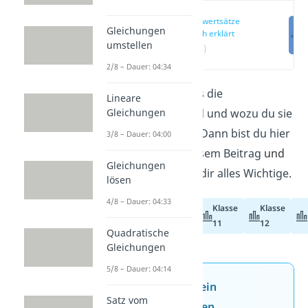
Grenzwertsätze
Gleichungen
einfach erklärt
umstellen
(00:14)
2/8 – Dauer: 04:34
Du willst wissen, was die
Lineare
Gleichungen
Grenzwertsätze
sind und wozu du sie
verwenden kannst? Dann bist du hier
3/8 – Dauer: 04:00
genau richtig. In diesem Beitrag
und
Gleichungen
im
Video
zeigen wir dir alles Wichtige.
lösen
4/8 – Dauer: 04:33
Klasse
Klasse
Abiturvorbereitung
11
12
Quadratische
Gleichungen
5/8 – Dauer: 04:14
Jetzt neu: Teste dein
Satz vom
Wissen mit unseren