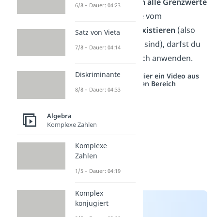
aufpassen. Nur
wenn alle Grenzwerte
6/8 – Dauer: 04:23
auf der rechten Seite
vom
Gleichheitszeichen
existieren
(also
Satz von Vieta
kleiner als unendlich sind), darfst du
7/8 – Dauer: 04:14
die Sätze auch wirklich anwenden.
Diskriminante
Studyflix vernetzt: Hier ein Video aus
einem anderen Bereich
8/8 – Dauer: 04:33
Algebra
Komplexe Zahlen
Komplexe
Zahlen
1/5 – Dauer: 04:19
Komplex
konjugiert