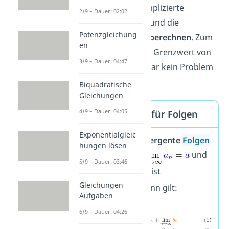
ihnen kannst du komplizierte
2/9 – Dauer: 02:02
Terme vereinfachen und die
Potenzgleichung
Grenzwerte schnell berechnen
. Zum
en
Beispiel ist damit der Grenzwert von
3/9 – Dauer: 04:47
Folgen wie
gar kein Problem
mehr!
Biquadratische
Gleichungen
4/9 – Dauer: 04:05
Grenzwertsätze für Folgen
Exponentialgleic
Du hast zwei
konvergente
Folgen
hungen lösen
(
a
) und (
b
) mit
und
n
n
5/9 – Dauer: 03:46
. Dabei ist
Gleichungen
. Dann gilt:
Aufgaben
6/9 – Dauer: 04:26