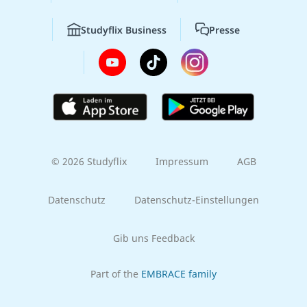
Studyflix Business
Presse
© 2026 Studyflix
Impressum
AGB
Datenschutz
Datenschutz-Einstellungen
Gib uns Feedback
Part of the
EMBRACE family