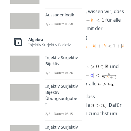
Da
konvergent ist, wissen wir, dass
Aussagenlogik
es ein
gibt mit
für alle
7/7 – Dauer: 05:58
. Daraus folgt mit der
Dreiecksungleichung
Algebra
Injektiv Surjektiv Bijektiv
.
Injektiv Surjektiv
Bijektiv
Wähle ein beliebiges
und
1/3 – Dauer: 04:26
so, dass
und
für alle
.
Injektiv Surjektiv
Bijektiv
Wir müssen zeigen, dass
Übungsaufgabe
für alle
. Dafür
I
formen wir den Term zunächst um:
2/3 – Dauer: 06:15
Injektiv Surjektiv