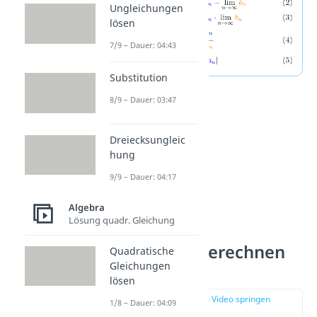
Ungleichungen
lösen
7/9 – Dauer: 04:43
Substitution
8/9 – Dauer: 03:47
Dreiecksungleic
hung
9/9 – Dauer: 04:17
Algebra
Lösung quadr. Gleichung
Grenzwerte berechnen
Quadratische
Gleichungen
Beispiel
lösen
zur Stelle im Video springen
1/8 – Dauer: 04:09
(01:30)