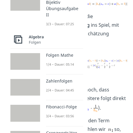
Bijektiv
Übungsaufgabe
II
Jetzt kommt wieder die
Dreiecksungleichung
ins Spiel, mit
3/3 – Dauer: 07:25
der wir folgende Abschätzung
Algebra
erhalten:
Folgen
Folgen Mathe
1/4 – Dauer: 05:14
Beweis von (4)
Zahlenfolgen
Wir zeigen hier nur noch, dass
2/4 – Dauer: 04:45
(Alles Weitere folgt direkt
Fibonacci-Folge
aus (3), denn
).
3/4 – Dauer: 03:56
Dazu betrachten wir den Term
. Wählen wir
so,
Grenzwertsätze