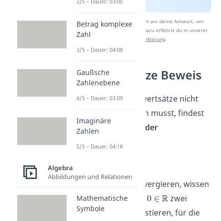
2/5 – Dauer: 03:00
Nach Beantwortung speichern wir deine Antwort, um
Betrag komplexe
Studyflix zu verbessern. Mehr dazu erfährst du in unserer
Zahl
Datenschutzerklärung
.
3/5 – Dauer: 04:08
Grenzwertsätze Beweis
Gaußsche
Zahlenebene
Damit du die Grenzwertsätze nicht
4/5 – Dauer: 03:09
einfach blind glauben musst,
findest
Imaginäre
du hier alle
Beweise der
Zahlen
Grenzwertsätze
:
5/5 – Dauer: 04:18
Beweis von (1)
Algebra
Abbildungen und Relationen
Da (
a
) und (
b
) konvergieren, wissen
n
n
wir, dass für alle
zwei
Mathematische
Symbole
Zahlen
existieren, für die