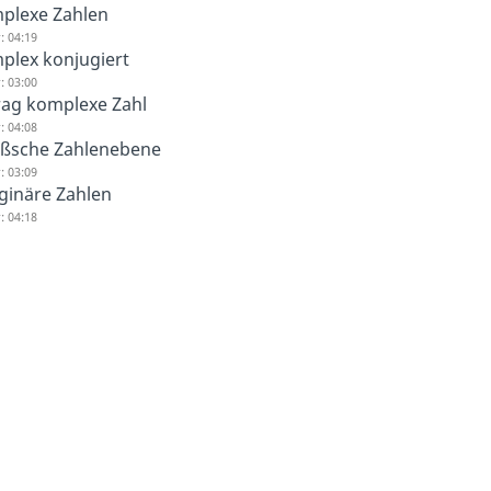
plexe Zahlen
: 04:19
plex konjugiert
: 03:00
rag komplexe Zahl
: 04:08
ßsche Zahlenebene
: 03:09
ginäre Zahlen
: 04:18