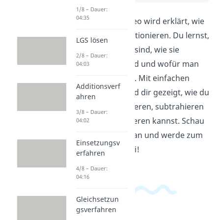
1/8 – Dauer:
04:35
In diesem Video wird erklärt, wie
Matrizen funktionieren. Du lernst,
LGS lösen
was Matrizen sind, wie sie
2/8 – Dauer:
aufgebaut sind und wofür man
04:03
sie verwendet. Mit einfachen
Additionsverf
Beispielen wird dir gezeigt, wie du
ahren
Matrizen addieren, subtrahieren
3/8 – Dauer:
und multiplizieren kannst. Schau
04:02
dir das Video an und werde zum
Einsetzungsv
Matrizen-Profi!
erfahren
4/8 – Dauer:
04:16
Gleichsetzun
gsverfahren