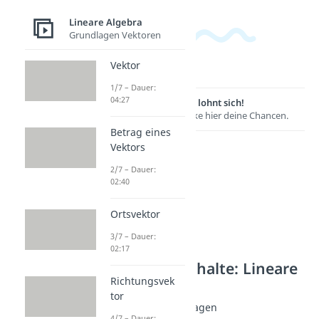
Lineare Algebra
Grundlagen Vektoren
Vektor
1/7 – Dauer:
04:27
Lernen lohnt sich!
Entdecke hier deine Chancen.
Betrag eines
Vektors
2/7 – Dauer:
02:40
Ortsvektor
3/7 – Dauer:
02:17
Weitere Inhalte: Lineare
Richtungsvek
Algebra
tor
Matrix - Grundlagen
4/7 – Dauer: