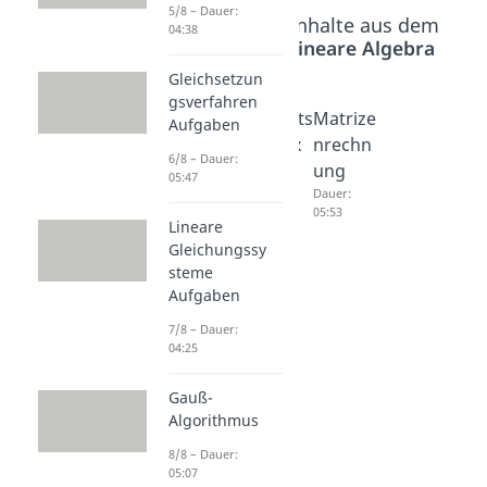
5/8 – Dauer:
Beliebte Inhalte aus dem
04:38
Bereich
Lineare Algebra
Gleichsetzun
gsverfahren
Was ist
Einheits
Matrize
Aufgaben
eine
matrix
nrechn
6/8 – Dauer:
Matrix?
Dauer:
ung
05:47
05:27
Dauer:
Dauer:
02:41
05:53
Lineare
Gleichungssy
steme
Aufgaben
7/8 – Dauer:
04:25
Gauß-
Algorithmus
8/8 – Dauer:
05:07