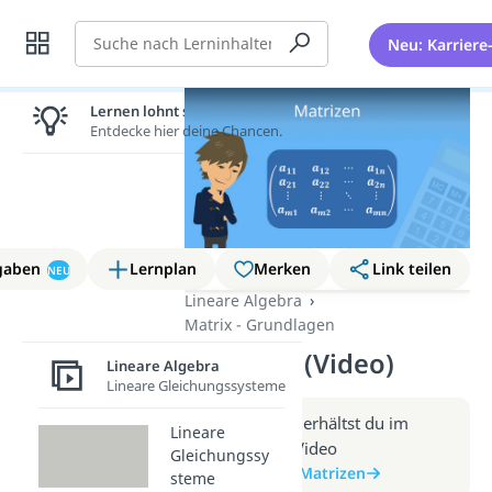
Suche
Neu: Karriere
Lernen lohnt sich!
Entdecke hier deine Chancen.
gaben
Lernplan
Merken
Link teilen
NEU
Lineare Algebra
Matrix - Grundlagen
Matrizen (Video)
Lineare Algebra
Lineare Gleichungssysteme
Weitere Infos erhältst du im
Lineare
Beitrag zum Video
Gleichungssy
zum Beitrag: Matrizen
steme