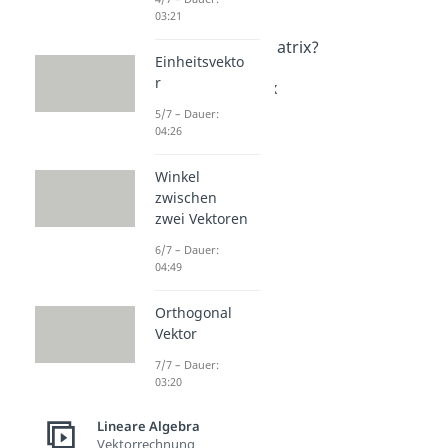
Matrizen
03:21
Dauer: 04:29
Was ist eine Matrix?
Einheitsvekto
Dauer: 02:41
r
Einheitsmatrix
Dauer: 05:27
5/7 – Dauer:
04:26
Winkel
zwischen
zwei Vektoren
6/7 – Dauer:
04:49
Orthogonal
Vektor
7/7 – Dauer:
03:20
Lineare Algebra
Vektorrechnung