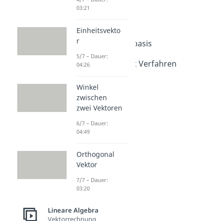
Vektorraum
03:21
Dauer: 04:18
Vektorraum 2
Einheitsvekto
Dauer: 05:57
r
Orthonormalbasis
Dauer: 04:51
5/7 – Dauer:
Gram Schmidt Verfahren
04:26
Dauer: 03:56
Winkel
zwischen
zwei Vektoren
6/7 – Dauer:
04:49
Orthogonal
Vektor
7/7 – Dauer:
03:20
Lineare Algebra
Vektorrechnung