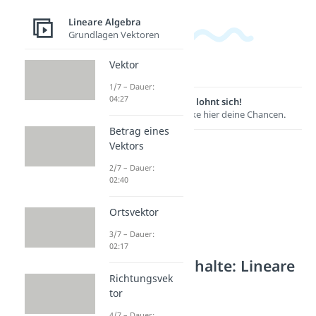
Lineare Algebra
Grundlagen Vektoren
Vektor
1/7 – Dauer:
04:27
Lernen lohnt sich!
Entdecke hier deine Chancen.
Betrag eines
Vektors
2/7 – Dauer:
02:40
Ortsvektor
3/7 – Dauer:
02:17
Weitere Inhalte: Lineare
Richtungsvek
Algebra
tor
Vektorraum
4/7 – Dauer: