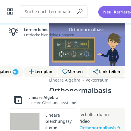
Suche
Neu: Karriere
Lernen lohnt sich!
Entdecke hier deine Chancen.
gaben
Lernplan
Merken
Link teilen
NEU
Lineare Algebra
Vektorraum
Orthonormalbasis
(Video)
Lineare Algebra
Lineare Gleichungssysteme
Weitere Infos erhältst du im
Lineare
Beitrag zum Video
Gleichungssy
steme
zum Beitrag: Orthonormalbasis