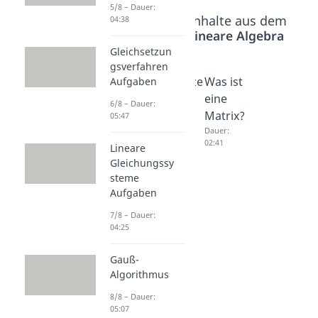
5/8 – Dauer:
Beliebte Inhalte aus dem
04:38
Bereich
Lineare Algebra
Gleichsetzun
gsverfahren
Gram
Matrize
Was ist
Aufgaben
Schmid
n
eine
6/8 – Dauer:
t
Dauer:
Matrix?
05:47
04:29
Verfahr
Dauer:
02:41
Lineare
en
Gleichungssy
Dauer:
03:56
steme
Aufgaben
7/8 – Dauer:
04:25
Gauß-
Algorithmus
8/8 – Dauer:
05:07