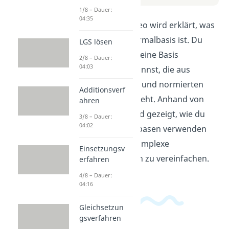
1/8 – Dauer:
04:35
In diesem Video wird erklärt, was
eine Orthonormalbasis ist. Du
LGS lösen
lernst, wie du eine Basis
2/8 – Dauer:
04:03
bestimmen kannst, die aus
orthogonalen und normierten
Additionsverf
Vektoren besteht. Anhand von
ahren
Beispielen wird gezeigt, wie du
3/8 – Dauer:
04:02
Orthonormalbasen verwenden
kannst, um komplexe
Einsetzungsv
Berechnungen zu vereinfachen.
erfahren
4/8 – Dauer:
04:16
Gleichsetzun
gsverfahren