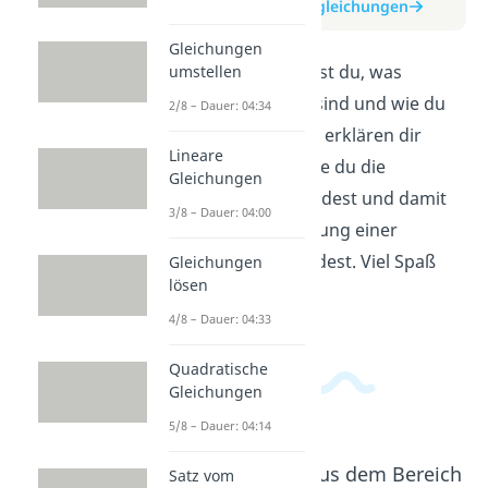
zum Beitrag: Potenzgleichungen
Gleichungen
In diesem Video lernst du, was
umstellen
Potenzgleichungen sind und wie du
2/8 – Dauer: 04:34
sie lösen kannst. Wir erklären dir
Lineare
Schritt für Schritt, wie du die
Gleichungen
Potenzregeln anwendest und damit
3/8 – Dauer: 04:00
ganz einfach die Lösung einer
Potenzgleichung findest. Viel Spaß
Gleichungen
lösen
beim Lernen!
4/8 – Dauer: 04:33
Quadratische
Gleichungen
5/8 – Dauer: 04:14
Beliebte Inhalte aus dem Bereich
Satz vom