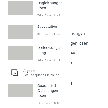
Ungleichungen
Bruchgleichungen
lösen
Dauer: 04:03
Wurzelgleichungen
7/9 – Dauer: 04:43
Dauer: 02:02
Potenzgleichungen
Substitution
Dauer: 04:47
Biquadratische Gleichungen
8/9 – Dauer: 03:47
Dauer: 04:05
Exponentialgleichungen lösen
Dreiecksungleic
Dauer: 03:46
hung
Gleichungen Aufgaben
Dauer: 04:26
9/9 – Dauer: 04:17
Ungleichungen lösen
Dauer: 04:43
Algebra
Substitution
Lösung quadr. Gleichung
Dauer: 03:47
Dreiecksungleichung
Quadratische
Dauer: 04:17
Gleichungen
lösen
1/8 – Dauer: 04:09