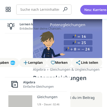
Suche
Neu: Karriere
Lernen lohnt sich!
Entdecke hier deine Chancen.
gaben
Lernplan
Merken
Link teilen
NEU
Algebra
Gleichungen & Ungleichungen
Potenzgleichungen
Algebra
(Video)
Einfache Gleichungen
Gleichungen
Weitere Infos erhältst du im Beitrag
zum Video
1/8 – Dauer: 02:46