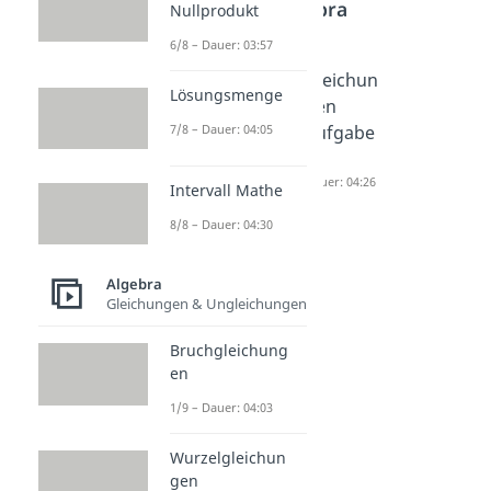
Algebra
Nullprodukt
6/8 – Dauer: 03:57
Biquadra
Exponen
Gleichun
Lösungsmenge
tische
tialgleich
gen
7/8 – Dauer: 04:05
Gleichun
ungen
Aufgabe
gen
lösen
n
Dauer: 04:05
Dauer: 03:46
Dauer: 04:26
Intervall Mathe
8/8 – Dauer: 04:30
Algebra
Gleichungen & Ungleichungen
Bruchgleichung
en
1/9 – Dauer: 04:03
Wurzelgleichun
gen