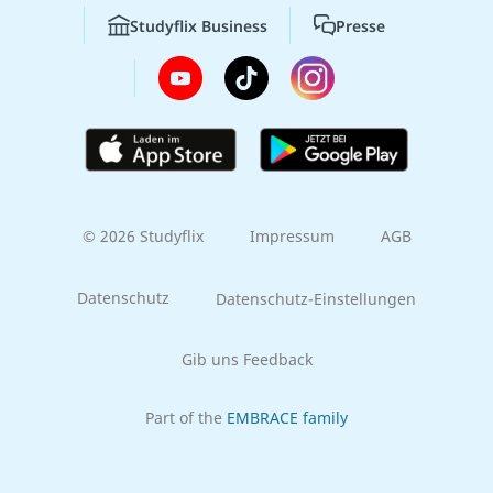
Studyflix Business
Presse
© 2026 Studyflix
Impressum
AGB
Datenschutz
Datenschutz-Einstellungen
Gib uns Feedback
Part of the
EMBRACE family