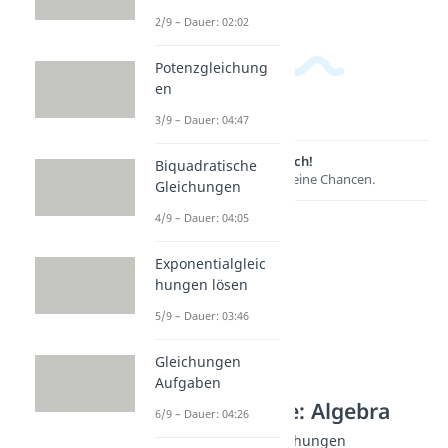
2/9 – Dauer: 02:02
Potenzgleichung
en
3/9 – Dauer: 04:47
Lernen lohnt sich!
Biquadratische
Entdecke hier deine Chancen.
Gleichungen
4/9 – Dauer: 04:05
Exponentialgleic
hungen lösen
5/9 – Dauer: 03:46
Gleichungen
Aufgaben
Weitere Inhalte: Algebra
6/9 – Dauer: 04:26
Gleichungen & Ungleichungen