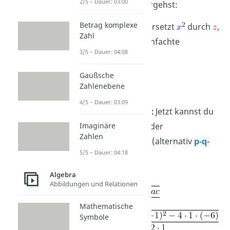
2/5 – Dauer: 03:00
Schritt für Schritt vorgehst:
Betrag komplexe
1. Substitution:
Du ersetzt
durch
,
Zahl
sodass du eine vereinfachte
3/5 – Dauer: 04:08
Gleichung erhältst.
Gaußsche
Zahlenebene
4/5 – Dauer: 03:09
2. Berechnung von
:
Jetzt kannst du
Imaginäre
diese Gleichung mit der
Zahlen
Mitternachtsformel
(alternativ
p-q-
5/5 – Dauer: 04:18
Formel
) lösen:
Algebra
Abbildungen und Relationen
Mathematische
Symbole