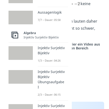
also, dass es für
keine
Lösung gibt.
Aussagenlogik
7/7 – Dauer: 05:58
Deine zwei Lösungen lauten daher
. Gar nicht so schwer,
Algebra
oder?
Injektiv Surjektiv Bijektiv
Studyflix vernetzt: Hier ein Video aus
Injektiv Surjektiv
einem anderen Bereich
Bijektiv
1/3 – Dauer: 04:26
Injektiv Surjektiv
Bijektiv
Übungsaufgabe
I
2/3 – Dauer: 06:15
Injektiv Surjektiv