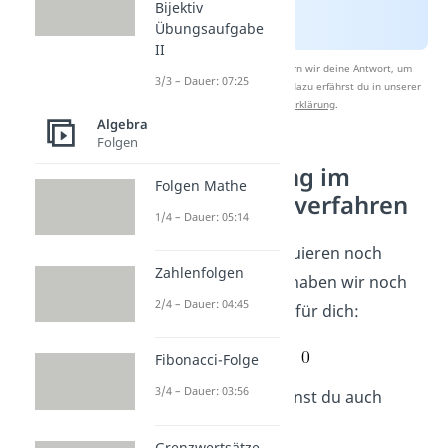
Bijektiv
Übungsaufgabe
II
Nach Beantwortung speichern wir deine Antwort, um
3/3 – Dauer: 07:25
Studyflix zu verbessern. Mehr dazu erfährst du in unserer
Datenschutzerklärung
.
Algebra
Folgen
Weitere Übung im
Folgen Mathe
Substitutionsverfahren
1/4 – Dauer: 05:14
Du willst das Substituieren noch
Zahlenfolgen
einmal üben? Dann haben wir noch
2/4 – Dauer: 04:45
eine zweite Aufgabe für dich:
Fibonacci-Folge
3/4 – Dauer: 03:56
Diese Gleichung kannst du auch
umschreiben:
Grenzwertsätze