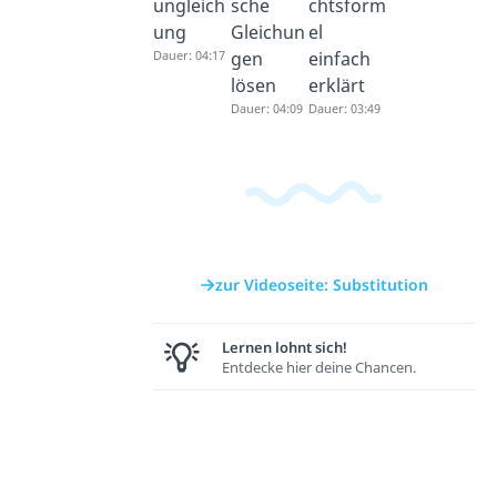
ungleich
sche
chtsform
ung
Gleichun
el
Dauer: 04:17
gen
einfach
lösen
erklärt
Dauer: 04:09
Dauer: 03:49
zur Videoseite: Substitution
Lernen lohnt sich!
Entdecke hier deine Chancen.