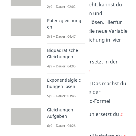
Blick schwierig aussieht, kannst du
2/9 – Dauer: 02:02
mit einer Substitution und
Potenzgleichung
Resubstitution leicht lösen. Hierfür
en
ersetzt du
durch die neue Variable
3/9 – Dauer: 04:47
und löst du die Gleichung in vier
Schritten:
Biquadratische
Gleichungen
1. Substitution:
Du ersetzt in der
4/9 – Dauer: 04:05
Gleichung
durch
.
Exponentialgleic
2. Berechnung von
:
Das machst du
hungen lösen
zum Beispiel mit Hilfe der
5/9 – Dauer: 03:46
Mitternachts- oder pq-Formel
Gleichungen
3. Resubstitution:
Nun ersetzt du
Aufgaben
wieder durch
.
6/9 – Dauer: 04:26
4. Berechnung von
:
Nachdem du