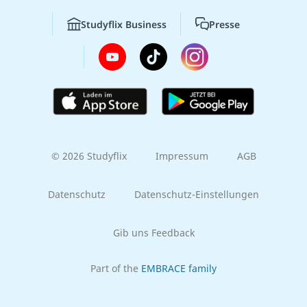
Studyflix Business
Presse
© 2026 Studyflix
Impressum
AGB
Datenschutz
Datenschutz-Einstellungen
Gib uns Feedback
Part of the
EMBRACE family