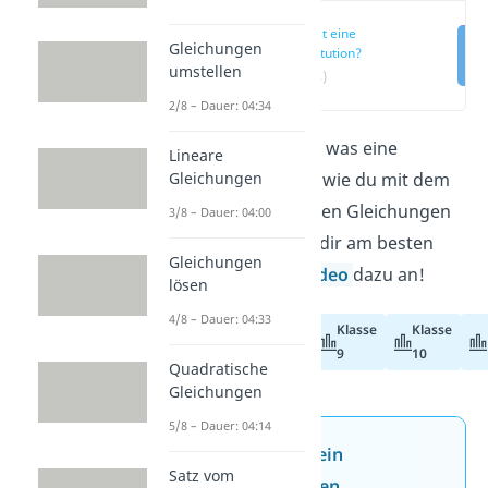
Was ist eine
Gleichungen
Substitution?
umstellen
(00:14)
2/8 – Dauer: 04:34
Hier erklären wir dir, was eine
Lineare
Gleichungen
Substitution
ist und wie du mit dem
Substitutionsverfahren Gleichungen
3/8 – Dauer: 04:00
lösen kannst. Schau dir am besten
Gleichungen
auch gleich unser
Video
dazu an!
lösen
4/8 – Dauer: 04:33
Klasse
Klasse
Abiturvorbereitung
9
10
Quadratische
Gleichungen
5/8 – Dauer: 04:14
Jetzt neu: Teste dein
Satz vom
Wissen mit unseren