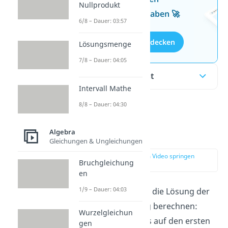
Nullprodukt
kostenlosen Aufgaben 🚀
6/8 – Dauer: 03:57
Aufgaben entdecken
Lösungsmenge
7/8 – Dauer: 04:05
Inhaltsübersicht
Intervall Mathe
8/8 – Dauer: 04:30
Was ist eine
Algebra
Substitution?
Gleichungen & Ungleichungen
zur Stelle im Video springen
Bruchgleichung
(00:14)
en
1/9 – Dauer: 04:03
Stell dir vor, du willst die Lösung der
folgenden Gleichung berechnen:
Wurzelgleichun
. Was auf den ersten
gen