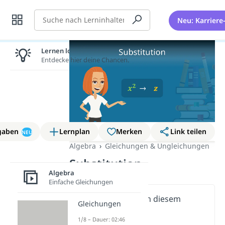
Suche
Neu: Karriere
Lernen lohnt sich!
Entdecke hier deine Chancen.
gaben
Lernplan
Merken
Link teilen
NEU
Algebra
Gleichungen & Ungleichungen
Substitution
Algebra
Einfache Gleichungen
Wichtige Inhalte in diesem
Gleichungen
Video
1/8 – Dauer: 02:46