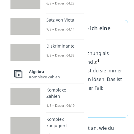
6/8 – Dauer: 04:23
Satz von Vieta
Wann verwende ich eine
7/8 – Dauer: 04:14
Substitution?
Diskriminante
Wenn in einer Gleichung als
8/8 – Dauer: 04:33
Variablen nur
und
vorkommen, kannst du sie immer
Algebra
Komplexe Zahlen
durch Substituieren lösen. Das ist
zum Beispiel hier der Fall:
Komplexe
Zahlen
1/5 – Dauer: 04:19
Komplex
konjugiert
Schauen wir uns jetzt an, wie du