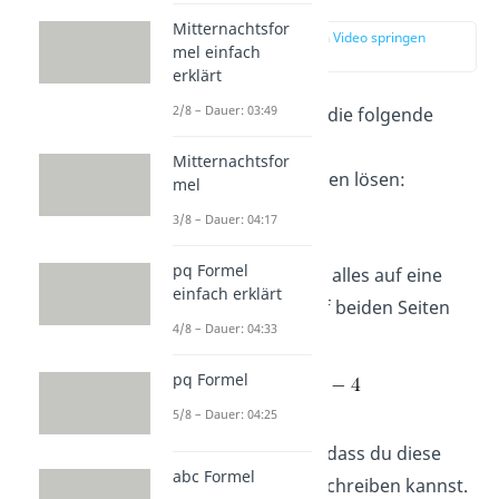
Mitternachtsfor
zur Stelle im Video springen
mel einfach
(00:59)
erklärt
2/8 – Dauer: 03:49
Lass uns als Beispiel die folgende
Gleichung mit dem
Mitternachtsfor
Substitutionsverfahren lösen:
mel
3/8 – Dauer: 04:17
pq Formel
Als erstes bringst du alles auf eine
einfach erklärt
Seite, indem du
auf beiden Seiten
4/8 – Dauer: 04:33
abziehst.
pq Formel
5/8 – Dauer: 04:25
Dann stellst du fest, dass du diese
abc Formel
Gleichung auch umschreiben kannst.