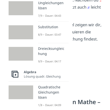
Ungleichungen
kennst, kannst du jetzt auch
leicht
lösen
berechnen.
7/9 – Dauer: 04:43
Im folgenden Beispiel zeigen wir dir,
Substitution
wie du durch Substituieren die
8/9 – Dauer: 03:47
Lösungen einer Gleichung findest.
Dreiecksungleic
hung
9/9 – Dauer: 04:17
Algebra
Lösung quadr. Gleichung
Quadratische
Gleichungen
lösen
Substitution in Mathe –
1/8 – Dauer: 04:09
Beispiel