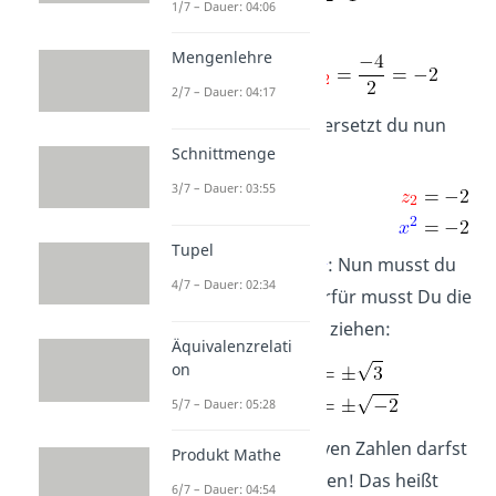
1/7 – Dauer: 04:06
Mengenlehre
2/7 – Dauer: 04:17
3. Resubstitution:
ersetzt du nun
Schnittmenge
wieder durch
:
3/7 – Dauer: 03:55
Tupel
4. Berechnung von
: Nun musst du
4/7 – Dauer: 02:34
nach
auflösen. Hierfür musst Du die
Wurzel aus
und
ziehen:
Äquivalenzrelati
on
5/7 – Dauer: 05:28
Vorsicht: Aus negativen Zahlen darfst
Produkt Mathe
du keine Wurzel ziehen! Das heißt
6/7 – Dauer: 04:54