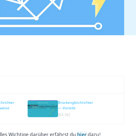
chrichter
Brückengleichrichter
weise
— Vorteile
(03:36)
lles Wichtige darüber erfährst du
hier
dazu!