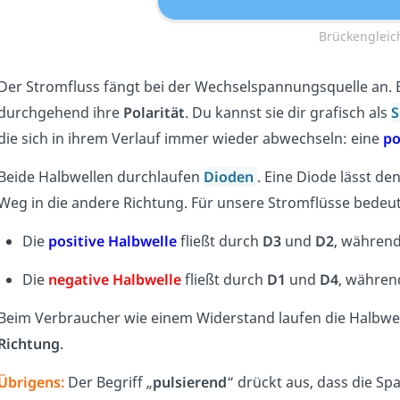
Brückengleic
Der Stromfluss fängt bei der Wechselspannungsquelle an. 
durchgehend ihre
Polarität
. Du kannst sie dir grafisch als
S
die sich in ihrem Verlauf immer wieder abwechseln: eine
po
Beide Halbwellen durchlaufen
Dioden
. Eine Diode lässt de
Weg in die andere Richtung. Für unsere Stromflüsse bedeu
Die
positive Halbwelle
fließt durch
D3
und
D2
, während
Die
negative Halbwelle
fließt durch
D1
und
D4
, währen
Beim Verbraucher wie einem Widerstand laufen die Halbwel
Richtung
.
Übrigens:
Der Begriff „
pulsierend
“ drückt aus, dass die S