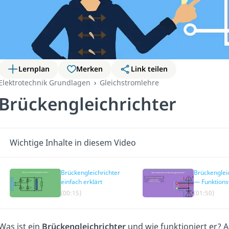
Lernplan
Merken
Link teilen
Elektrotechnik Grundlagen
Gleichstromlehre
Brückengleichrichter
Wichtige Inhalte in diesem Video
Brückengleichrichter
Brückenglei
einfach erklärt
— Funktions
(00:15)
(01:50)
Was ist ein
Brückengleichrichter
und wie funktioniert er? A