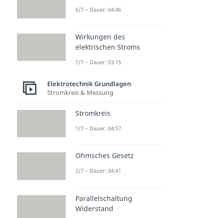
Grundlagen
6/7 – Dauer: 04:46
Wirkungen des
Z Diode
Reihen-
Spannu
elektrischen Stroms
(Zener
und
ngsteile
Diode)
Parallels
r
7/7 – Dauer: 03:15
Dauer: 04:49
chaltun
Dauer: 06:02
Elektrotechnik Grundlagen
g
Stromkreis & Messung
Dauer: 05:44
Stromkreis
1/7 – Dauer: 04:57
Ohmsches Gesetz
2/7 – Dauer: 04:41
Parallelschaltung
Widerstand