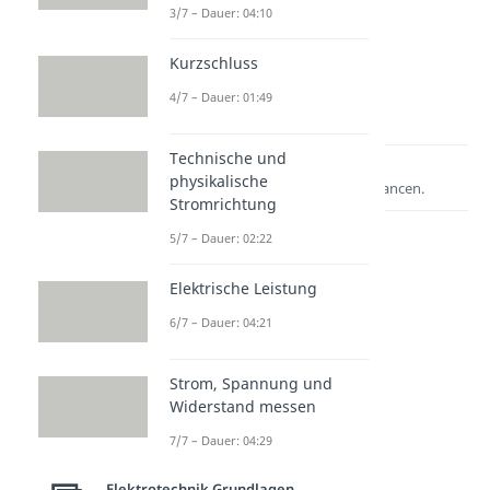
3/7 – Dauer: 04:10
Kurzschluss
4/7 – Dauer: 01:49
Technische und
Lernen lohnt sich!
physikalische
Entdecke hier deine Chancen.
Stromrichtung
5/7 – Dauer: 02:22
Elektrische Leistung
6/7 – Dauer: 04:21
Strom, Spannung und
Widerstand messen
Weitere Inhalte:
7/7 – Dauer: 04:29
Elektrotechnik
Grundlagen
Elektrotechnik Grundlagen