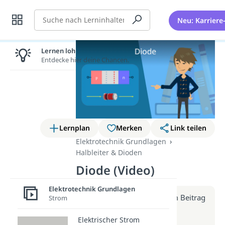
Suche
Neu: Karriere
Lernen lohnt sich!
Entdecke hier deine Chancen.
Lernplan
Merken
Link teilen
Elektrotechnik Grundlagen
Halbleiter & Dioden
Diode (Video)
Elektrotechnik Grundlagen
Weitere Infos erhältst du im Beitrag
Strom
zum Video
Elektrischer Strom
zum Beitrag: Diode