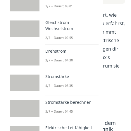
1/7 – Dauer: 03:01
In diesem Video wird erklärt, wie
Gleichstrom
eine Diode funktioniert. Du erfährst,
Wechselstrom
welche Aufgaben sie übernimmt
2/7 – Dauer: 02:55
und wie sie dabei hilft, elektrische
Ströme zu steuern. Wir zeigen dir
Drehstrom
auch, wo Dioden in der Praxis
3/7 – Dauer: 04:30
eingesetzt werden und warum sie
so wichtig sind.
Stromstärke
4/7 – Dauer: 03:35
Stromstärke berechnen
5/7 – Dauer: 04:45
Beliebte Inhalte aus dem
Elektrische Leitfähigkeit
Bereich
Elektrotechnik