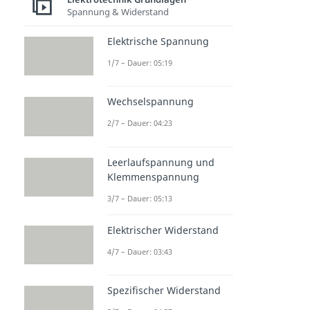
Spannung & Widerstand
Halbleiter & Dioden
NPN Transistor
Elektrische Spannung
Dauer: 04:45
PNP Transistor
1/7 – Dauer: 05:19
Dauer: 04:43
Mosfet
Wechselspannung
Dauer: 04:36
Diode
2/7 – Dauer: 04:23
Dauer: 04:38
Z Diode (Zener Diode)
Leerlaufspannung und
Dauer: 04:49
Klemmenspannung
3/7 – Dauer: 05:13
Elektrischer Widerstand
4/7 – Dauer: 03:43
Spezifischer Widerstand