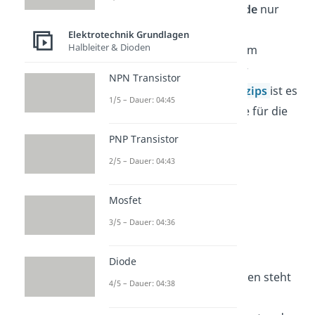
relevanten
Energiezustände
nur
spärlich mit
Elektronen
im
Elektrotechnik Grundlagen
Halbleiter & Dioden
Leiterband
oder
Löchern
im
Valenzband
besetzt. Unter
NPN Transistor
Ausschluss des
Pauli
–
Prinzips
ist es
1/5 – Dauer: 04:45
möglich, simple Ausdrücke für die
Ladungsträgerdichte
zu
PNP Transistor
formulieren.
2/5 – Dauer: 04:43
Mosfet
und
3/5 – Dauer: 04:36
Diode
In diesen beiden Ausdrücken steht
4/5 – Dauer: 04:38
und
für die jeweilige