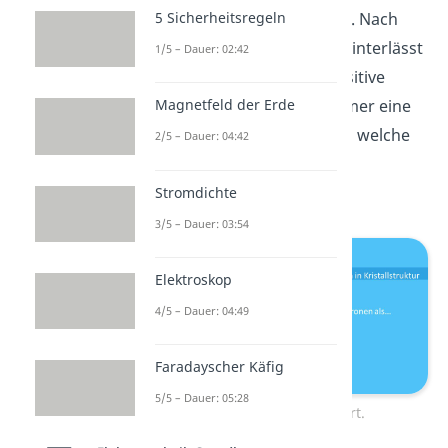
Spannung
fließt ein
Strom
. Nach
5 Sicherheitsregeln
Anlegen einer
Spannung
hinterlässt
1/5 – Dauer: 02:42
das
Elektron
ein
Loch
(positive
Ladung). Somit gibt es immer eine
Magnetfeld der Erde
ortsfeste
positive
Ladung
, welche
2/5 – Dauer: 04:42
der
negativen
Ladung
gegenübersteht.
Stromdichte
3/5 – Dauer: 03:54
Elektroskop
4/5 – Dauer: 04:49
Faradayscher Käfig
5/5 – Dauer: 05:28
n-Dotierung illustriert.