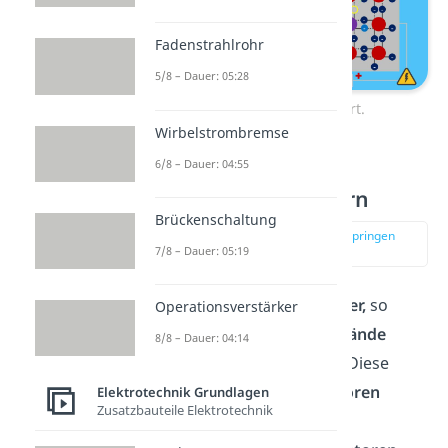
Fadenstrahlrohr
5/8 – Dauer: 05:28
p-Dotierung illustriert.
Wirbelstrombremse
6/8 – Dauer: 04:55
Bänderschema bei
dotierten Halbleitern
Brückenschaltung
zur Stelle im Video springen
7/8 – Dauer: 05:19
(02:12)
Dotierst du einen
Halbleiter,
so
Operationsverstärker
erzeugst du erlaubte
Zustände
8/8 – Dauer: 04:14
innerhalb der
Bandlücke
. Diese
Zustände
sind bei
Akzeptoren
Elektrotechnik Grundlagen
Zusatzbauteile Elektrotechnik
näher am
Valenzband
,