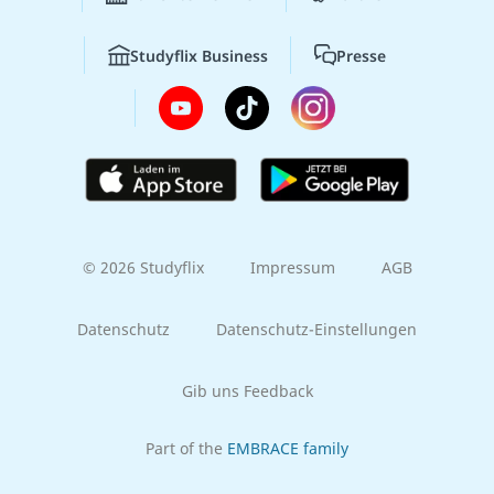
Studyflix Business
Presse
© 2026 Studyflix
Impressum
AGB
Datenschutz
Datenschutz-Einstellungen
Gib uns Feedback
Part of the
EMBRACE family