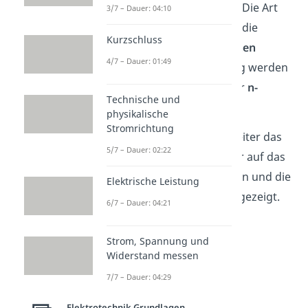
Gitterstruktur
eingebaut. Die Art
3/7 – Dauer: 04:10
der
Dotierung
wird durch die
Kurzschluss
Anzahl der
Außenelektronen
4/7 – Dauer: 01:49
bestimmt. Davon abhängig werden
Halbleiter
dann als
p-
oder
n-
Technische und
dotiert
bezeichnet.
physikalische
Stromrichtung
Schau dir noch zum Halbleiter das
5/7 – Dauer: 02:22
Video
an. Hierin wird mehr auf das
Bändermodell eingegangen und die
Elektrische Leistung
Dotierung in Anwendung gezeigt.
6/7 – Dauer: 04:21
Strom, Spannung und
Widerstand messen
7/7 – Dauer: 04:29
Elektrotechnik Grundlagen