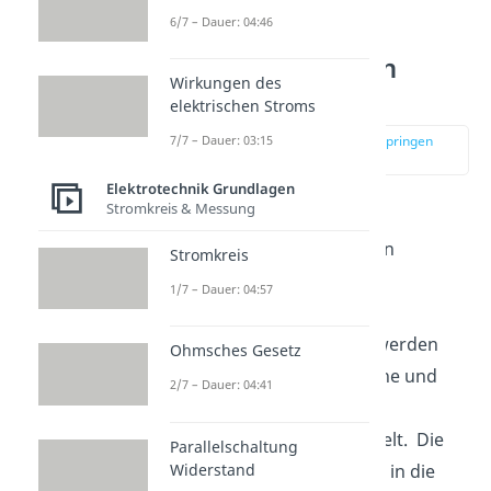
6/7 – Dauer: 04:46
Dotierung einfach
Wirkungen des
erklärt
elektrischen Stroms
zur Stelle im Video springen
7/7 – Dauer: 03:15
(00:10)
Elektrotechnik Grundlagen
Stromkreis & Messung
Dotieren
beschreibt das
absichtliche Einbringen von
Stromkreis
Fremdatomen, oder auch
1/7 – Dauer: 04:57
Störstellen, in einen
Halbleiterkristall
. Damit werden
Ohmsches Gesetz
dessen elektrische, optische und
2/7 – Dauer: 04:41
strukturelle Eigenschaften
moduliert, also abgewandelt. Die
Parallelschaltung
Widerstand
Fremdatome werden dazu in die