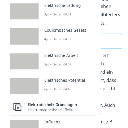
Elektrische Ladung
Diese beiden Relationen stehen
unter der Annahme des
Halbleiters
3/6 – Dauer: 04:51
thermischen Gleichgewichts.
Coulombsches Gesetz
4/6 – Dauer: 04:32
Merke
Je Höher ein Material dotiert
Elektrische Arbeit
wird, desto höher ist auch
5/6 – Dauer: 04:08
dessen
Leitfähigkeit
. Wird ein
Halbleiter
so hoch dotiert, dass
Elektrisches Potential
er zu einem
Leiter
wird, spricht
6/6 – Dauer: 04:46
man auch von einem
Elektrotechnik Grundlagen
degenerierten
Halbleiter
. Auch
Elektromagnetische Effekte
diese haben bedeutende
technische Anwendungen, z.B.
Influenz