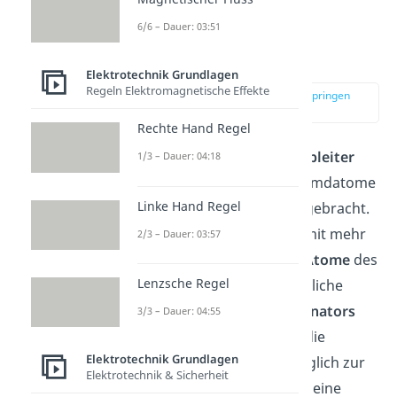
Datenschutzerklärung
.
6/6 – Dauer: 03:51
n-Dotierung
Elektrotechnik Grundlagen
Regeln Elektromagnetische Effekte
zur Stelle im Video springen
(01:11)
Rechte Hand Regel
Bei einem
n-dotierten
Halbleiter
1/3 – Dauer: 04:18
werden
Donatoren
als Fremdatome
Linke Hand Regel
in die
Kristallstruktur
eingebracht.
Ein
Donator
ist ein
Atom
mit mehr
2/3 – Dauer: 03:57
Außenelektronen
als die
Atome
des
Lenzsche Regel
Wirtsmaterials. Das zusätzliche
Elektron
eines solchen
Donators
3/3 – Dauer: 04:55
steht nach Einbindung in die
Elektrotechnik Grundlagen
Kristallstruktur
frei beweglich zur
Elektrotechnik & Sicherheit
Verfügung. Legst du dann eine