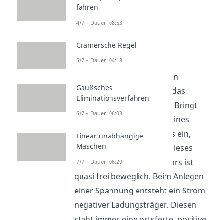
fahren
4/7 – Dauer: 08:53
Cramersche Regel
n-Halbleiter
5/7 – Dauer: 04:18
Bei der n-Dotierung werden
Gaußsches
fünfwertige Donatoren in das
Eliminationsverfahren
Siliziumgitter eingebracht. Bringt
6/7 – Dauer: 06:03
man ein solches an Stelle eines
vierwertigen Siliziumatoms ein,
Linear unabhängige
Maschen
bleibt ein Elektron übrig. Dieses
Außenelektron des Donators ist
7/7 – Dauer: 06:29
quasi frei beweglich. Beim Anlegen
einer Spannung entsteht ein Strom
negativer Ladungsträger. Diesen
steht immer eine ortsfeste, positive