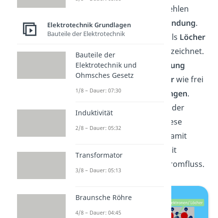
Wirtsmaterials. Dadurch fehlen
Elektronen
für die
Atombindung
.
Elektrotechnik Grundlagen
Bauteile der Elektrotechnik
Diese Fehlstellen werden als
Löcher
oder
Defektelektronen
bezeichnet.
Bauteile der
Beim Anlegen einer
Spannung
Elektrotechnik und
Ohmsches Gesetz
verhalten sich diese
Löcher
wie frei
1/8 – Dauer: 07:30
bewegliche
positive
Ladungen
.
Ungebundene
Elektronen
der
Induktivität
Wirtsatome springen in diese
2/8 – Dauer: 05:32
Löcher
und hinterlassen damit
selbst wieder welche. Damit
Transformator
erzeugst du auch einen Stromfluss.
3/8 – Dauer: 05:13
Braunsche Röhre
4/8 – Dauer: 04:45