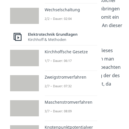
vierwertiges Element vier solcher
Außenelektronen. Beim Einbringen
Wechselschaltung
in das Siliziumgitter fehlt somit ein
2/2 – Dauer: 02:04
Elektron für eine Bindung. An dieser
Stelle erhält man ein
Elektrotechnik Grundlagen
Kirchhoff & Methoden
Defektelektron. Wie oben
beschrieben, verhält sich dieses
Kirchhoffsche Gesetze
Loch wie ein Elektron wenn man
1/7 – Dauer: 06:17
eine Spannung anlegt. Zu beachten
ist, dass die Stromrichtung der des
Zweigstromverfahren
Elektrons entgegensetzt ist, da
2/7 – Dauer: 07:32
Löcher positiv sind.
Maschenstromverfahren
3/7 – Dauer: 08:09
Knotenpunktpotentialver