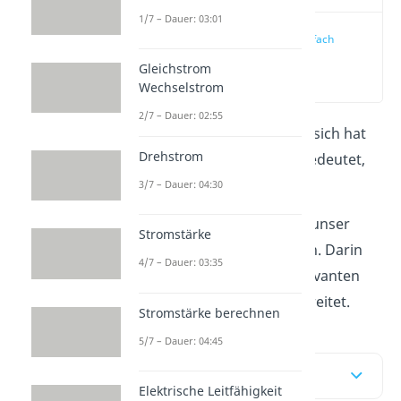
1/7 – Dauer: 03:01
Dotierung einfach
erklärt
Gleichstrom
(00:10)
Wechselstrom
2/7 – Dauer: 02:55
Was es mit
Dotierung
auf sich hat
Drehstrom
und was das überhaupt bedeutet,
dass erfährst du hier.
3/7 – Dauer: 04:30
Schau auf jeden Fall noch unser
Stromstärke
Video
zu diesem Thema an. Darin
4/7 – Dauer: 03:35
haben wir für dich die relevanten
Inhalte audiovisuell aufbereitet.
Stromstärke berechnen
5/7 – Dauer: 04:45
Inhaltsübersicht
Elektrische Leitfähigkeit