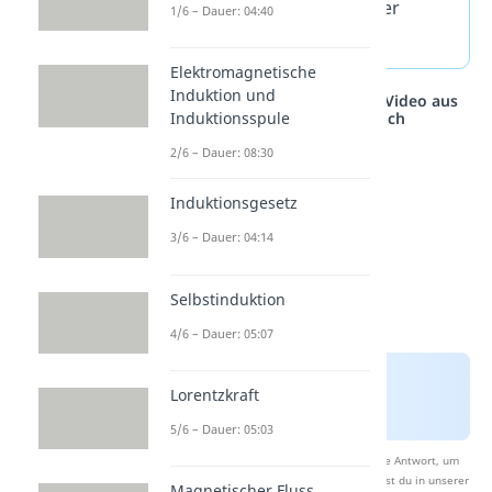
als Ersatz für Metall in der
1/6 – Dauer: 04:40
Schaltkreisherstellung.
Elektromagnetische
Induktion und
Studyflix vernetzt: Hier ein Video aus
einem anderen Bereich
Induktionsspule
2/6 – Dauer: 08:30
Induktionsgesetz
3/6 – Dauer: 04:14
Selbstinduktion
4/6 – Dauer: 05:07
Lorentzkraft
5/6 – Dauer: 05:03
Nach Beantwortung speichern wir deine Antwort, um
Studyflix zu verbessern. Mehr dazu erfährst du in unserer
Magnetischer Fluss