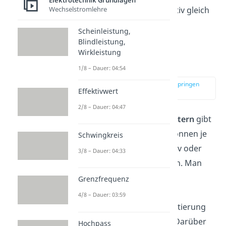
Elektrotechnik Grundlagen
Temperaturspektrum relativ gleich
Wechselstromlehre
bleiben.
Scheinleistung,
Blindleistung,
Wirkleistung
Dotierverfahren
1/8 – Dauer: 04:54
zur Stelle im Video springen
Effektivwert
(02:45)
2/8 – Dauer: 04:47
Zur
Dotierung
von
Halbleitern
gibt
es vier Verfahren. Diese können je
Schwingkreis
nach Anwendung alternativ oder
3/8 – Dauer: 04:33
ergänzend genutzt werden. Man
benutzt die Verfahren der
Grenzfrequenz
Legierung, Diffusion,
4/8 – Dauer: 03:59
Ionenimplantation und Dotierung
durch Kernumwandlung. Darüber
Hochpass