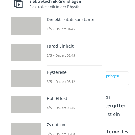
Elektrotechnik Grundlagen
Elektrotechnik in der Physik
Dielektrizitätskonstante
1/5 – Dauer: 04:45
Farad Einheit
2/5 – Dauer: 02:45
p-Dotierung
Hysterese
zur Stelle im Video springen
(01:39)
3/5 – Dauer: 05:12
Bei der
p-Dotierung
werden
Hall Effekt
Akzeptoren
in das
Halbleitergitter
4/5 – Dauer: 03:46
eingebracht. Ein
Akzeptor
ist ein
Atom
mit weniger
Zyklotron
Außenelektronen
als die
Atome
des
5/5 – Dauer: 05:08