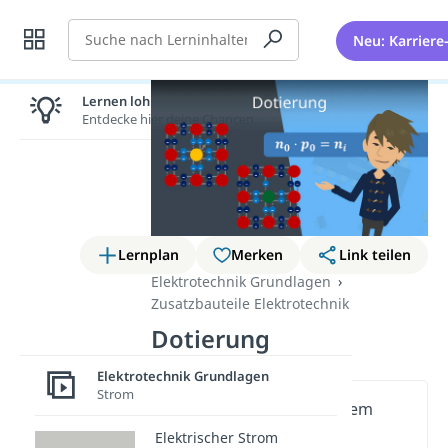
Suche
Neu: Karriere
Lernen lohnt sich!
Entdecke hier deine Chancen.
Lernplan
Merken
Link teilen
Elektrotechnik Grundlagen
Zusatzbauteile Elektrotechnik
Dotierung
Elektrotechnik Grundlagen
Strom
Wichtige Inhalte in diesem
Video
Elektrischer Strom