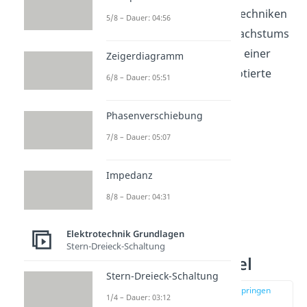
hinaus gibt es aber noch Techniken
5/8 – Dauer: 04:56
um während des Kristallwachstums
während der Abscheidung einer
Zeigerdiagramm
Schicht, unterschiedlich dotierte
6/8 – Dauer: 05:51
Bereiche zu erzeugen.
Phasenverschiebung
7/8 – Dauer: 05:07
Impedanz
8/8 – Dauer: 04:31
Elektrotechnik Grundlagen
Stern-Dreieck-Schaltung
Dotierung Beispiel
Stern-Dreieck-Schaltung
zur Stelle im Video springen
1/4 – Dauer: 03:12
(03:19)