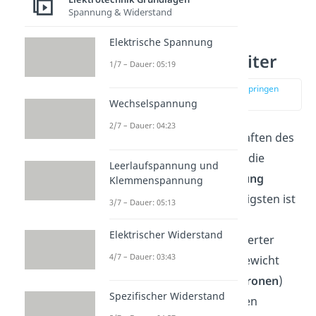
Spannung & Widerstand
Elektrische Spannung
Dotierung Halbleiter
1/7 – Dauer: 05:19
zur Stelle im Video springen
(00:34)
Wechselspannung
2/7 – Dauer: 04:23
Viele elektrische Eigenschaften des
Halbleiters
werden durch die
Leerlaufspannung und
Konzentration der
Dotierung
Klemmenspannung
beeinflusst. Eine der wichtigsten ist
3/7 – Dauer: 05:13
die Konzentration der
Elektrischer Widerstand
Ladungsträger
. Ein undotierter
4/7 – Dauer: 03:43
Halbleiter
hat ein Gleichgewicht
zwischen negativen (
Elektronen
)
Spezifischer Widerstand
und positiven (sogenannten