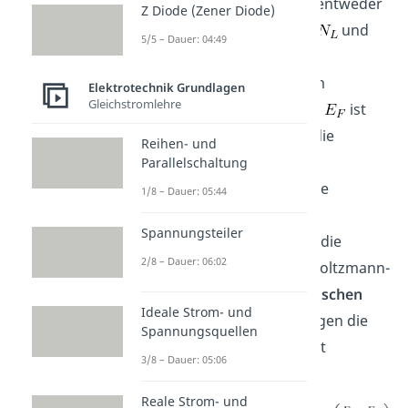
Ladungsträgerdichte von entweder
Z Diode (Zener Diode)
Elektronen oder Löchern,
und
5/5 – Dauer: 04:49
stehen für die
Konzentrationsfaktoren im
Elektrotechnik Grundlagen
Gleichstromlehre
Leitungs- und Valenzband,
ist
die Fermi-Energie ,
ist die
Reihen- und
minimale Energie des
Parallelschaltung
Leitungsbandes und
die
1/8 – Dauer: 05:44
maximale Energie des
Spannungsteiler
Valenzbandes.
steht für die
2/8 – Dauer: 06:02
Temperatur und
ist die Boltzmann-
Konstante. Mit der
intrinsischen
Ideale Strom- und
Ladungsträgerdichte
hängen die
Spannungsquellen
beiden Ausdrücke wie folgt
3/8 – Dauer: 05:06
zusammen:
Reale Strom- und