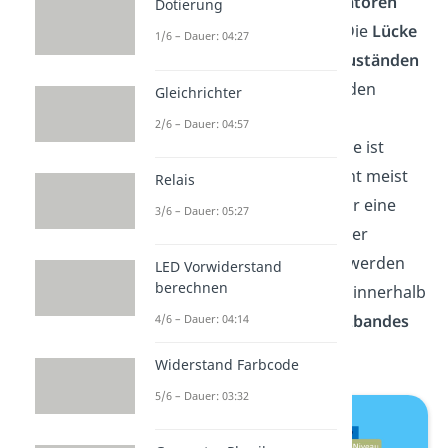
beziehungsweise bei
Donatoren
Dotierung
näher am
Leitungsband
. Die
Lücke
1/6 – Dauer: 04:27
zwischen diesen
Energiezuständen
und den korrespondierenden
Gleichrichter
Bändern
nennt man
2/6 – Dauer: 04:57
Bindungsenergie
. Diese ist
relativ klein. Das ermöglicht meist
Relais
schon bei Raumtemperatur eine
3/6 – Dauer: 05:27
vollkommene
Ionisation
der
Dotierungsatome
. Damit werden
LED Vorwiderstand
berechnen
dann
freie
Ladungsträger
innerhalb
des
Leitungs
– oder
Valenzbandes
4/6 – Dauer: 04:14
erzeugt.
Widerstand Farbcode
5/6 – Dauer: 03:32