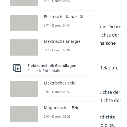
5/7 – Dauer: 04:57
Löchern
)
Ladungsträgern
.
Elektrische Kapazität
6/7 – Dauer: 04:01
Der Buchstabe
steht für die Dichte
der
Elektronen
,
für die Dichte der
Elektrische Energie
Löcher
und
für die
intrinsische
7/7 – Dauer: 05:09
Ladungsträgerdichte
des
Materials. Für eine geringe
Elektrotechnik Grundlagen
Dotierung
ändert sich die Relation.
Felder & Potentiale
Elektrisches Feld
Auch hier steht
für die Dichte der
1/6 – Dauer: 05:52
Elektronen
und
für die Dichte der
Magnetisches Feld
Löcher
. Beachte, dass die
intrinsische
Ladungsträgerdichte
2/6 – Dauer: 06:38
von der Temperatur abhängig ist.