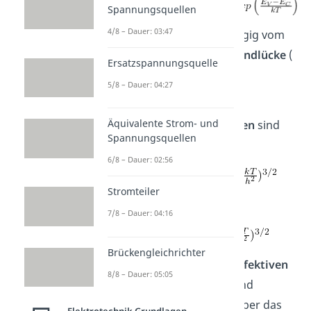
Spannungsquellen
4/8 – Dauer: 03:47
Der Ausdruck ist unabhängig vom
Dotierungsgrad, da die
Bandlücke
(
Ersatzspannungsquelle
) nicht durch die
5/8 – Dauer: 04:27
Dotierung
verändert wird.
Äquivalente Strom- und
Die
Konzentrationsfaktoren
sind
Spannungsquellen
gegeben durch
6/8 – Dauer: 02:56
Stromteiler
und
7/8 – Dauer: 04:16
Brückengleichrichter
Hier sind
und
die
effektiven
8/8 – Dauer: 05:05
Massen
von
Elektronen
und
Löchern
, da diese Werte über das