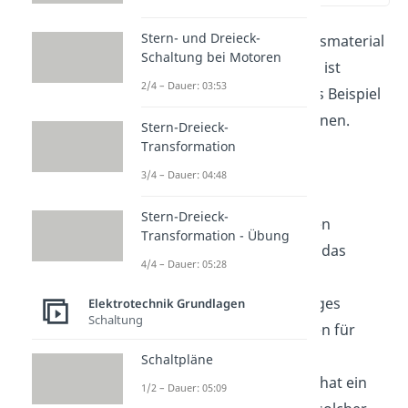
Stern- und Dreieck-
Das meistverwendete Basismaterial
Schaltung bei Motoren
für Halbleiterbauelemente ist
2/4 – Dauer: 03:53
Silizium. Dieses soll hier als Beispiel
für p- und n-Dotierung dienen.
Stern-Dreieck-
Transformation
3/4 – Dauer: 04:48
p-Halbleiter
Stern-Dreieck-
Bei der p-Dotierung werden
Transformation - Übung
dreiwertige Akzeptoren in das
4/4 – Dauer: 05:28
vierwertige Siliziumgitter
eingebracht. Ein dreiwertiges
Elektrotechnik Grundlagen
Schaltung
Element hat drei Elektronen für
kovalente Bindungen zur
Schaltpläne
Verfügung. Entsprechend hat ein
1/2 – Dauer: 05:09