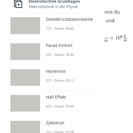
Elektrotechnik Grundlagen
oder
sehen. Die
Elektrotechnik in der Physik
einzelnen Messgrößen kannst du
Dielektrizitätskonstante
durch
und
durch
1/5 – Dauer: 04:45
Farad Einheit
umrechnen.
2/5 – Dauer: 02:45
Hysterese
3/5 – Dauer: 05:12
Hall Effekt
4/5 – Dauer: 03:46
Elektrische
Zyklotron
Leitfähigkeit von
5/5 – Dauer: 05:08