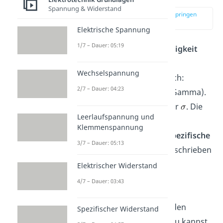
Spannung & Widerstand
zur Stelle im Video springen
(00:24)
Elektrische Spannung
1/7 – Dauer: 05:19
Für die
elektrische Leitfähigkeit
gibt es drei verschiedene
Wechselspannung
Formelzeichen
(griechisch:
2/7 – Dauer: 04:23
Sigma),
(Kappa) und
(Gamma).
Im Folgenden benutzen wir
. Die
Leerlaufspannung und
Formel der
elektrische
Klemmenspannung
Leitfähigkeit
,oder auch
spezifische
3/7 – Dauer: 05:13
Leitwert
genannt, wird beschrieben
durch
Elektrischer Widerstand
4/7 – Dauer: 03:43
.
Dabei nennt man
(Rho) den
Spezifischer Widerstand
spezifische Widerstand
. Du kannst