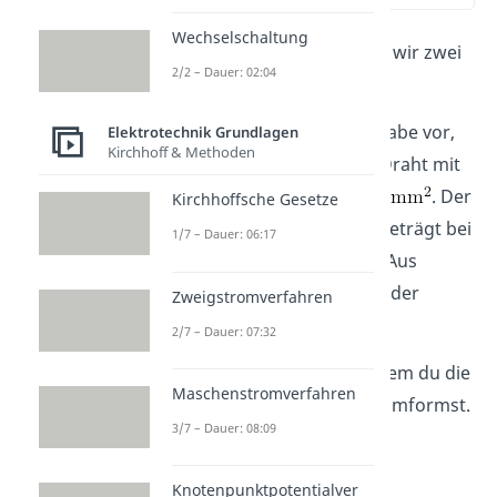
Wechselschaltung
Zur Vertiefung betrachten wir zwei
2/2 – Dauer: 02:04
Beispielrechnungen.
Stell dir in der ersten Aufgabe vor,
Elektrotechnik Grundlagen
Kirchhoff & Methoden
du hast einen 2m langen Draht mit
einem Querschnitt von
. Der
Kirchhoffsche Gesetze
Widerstand
des Drahtes beträgt bei
1/7 – Dauer: 06:17
Raumtemperatur
. Aus
welchem Material besteht der
Zweigstromverfahren
Draht?
2/7 – Dauer: 07:32
Die Lösung findest du, indem du die
Maschenstromverfahren
Formel
nach
umformst.
3/7 – Dauer: 08:09
Dann erhältst du
.
Knotenpunktpotentialver