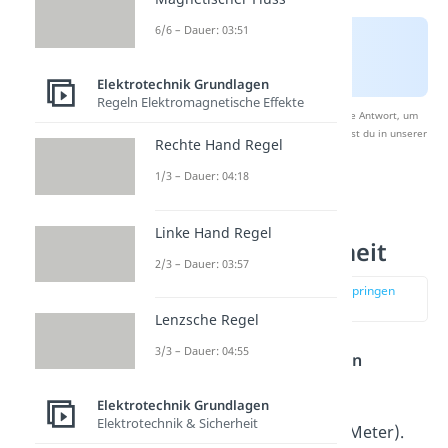
6/6 – Dauer: 03:51
Elektrotechnik Grundlagen
Regeln Elektromagnetische Effekte
Nach Beantwortung speichern wir deine Antwort, um
Studyflix zu verbessern. Mehr dazu erfährst du in unserer
Rechte Hand Regel
Datenschutzerklärung
.
1/3 – Dauer: 04:18
Elektrische
Linke Hand Regel
Leitfähigkeit Einheit
2/3 – Dauer: 03:57
zur Stelle im Video springen
(01:21)
Lenzsche Regel
3/3 – Dauer: 04:55
Die Einheit der
elektrischen
Leitfähigkeit
ist
Elektrotechnik Grundlagen
Elektrotechnik & Sicherheit
(Siemens pro Meter).