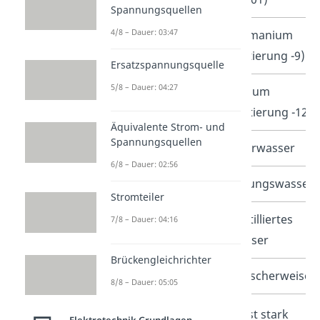
Spannungsquellen
4/8 – Dauer: 03:47
Halbleiter
Germanium
(Dotierung -9)
Ersatzspannungsquelle
5/8 – Dauer: 04:27
Silizium
(Dotierung -12)
Äquivalente Strom- und
Spannungsquellen
Elektrolytlösung
Meerwasser
6/8 – Dauer: 02:56
Leitungswasser
Stromteiler
Destilliertes
7/8 – Dauer: 04:16
Wasser
Brückengleichrichter
Isolator
Typischerweise
8/8 – Dauer: 05:05
Der
spezifische Leitwert
ist stark