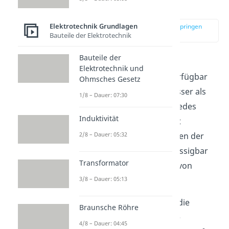
Metallen
Elektrotechnik Grundlagen
zur Stelle im Video springen
(01:53)
Bauteile der Elektrotechnik
Bauteile der
Je nachdem, wie viele frei
Elektrotechnik und
bewegliche
Elektronen
verfügbar
Ohmsches Gesetz
sind, leitet ein Material besser als
1/8 – Dauer: 07:30
das andere. Prinzipiell ist jedes
Induktivität
Material
leitend
, jedoch ist
2/8 – Dauer: 05:32
beispielsweise bei Isolatoren der
fließende Strom vernachlässigbar
Transformator
gering, weshalb man hier von
Nichtleitern spricht.
3/8 – Dauer: 05:13
Bei Metallbindungen sind die
Braunsche Röhre
Valenzelektronen
, also die
4/8 – Dauer: 04:45