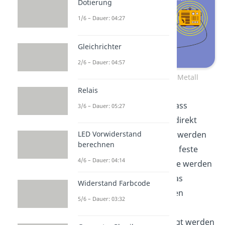
Dotierung
1/6 – Dauer: 04:27
Gleichrichter
2/6 – Dauer: 04:57
Elektronenbewegung im Metall
Relais
In diesem Bild siehst du, dass
3/6 – Dauer: 05:27
manche
Elektronen
nicht direkt
LED Vorwiderstand
Richtung Pluspol gezogen werden
berechnen
können, da sozusagen der feste
4/6 – Dauer: 04:14
Atomkern im Weg ist. Diese werden
dort abgebremst und etwas
Widerstand Farbcode
umgelenkt. Deshalb können
5/6 – Dauer: 03:32
Elektronen
im Metall nicht
unendlich lang beschleunigt werden