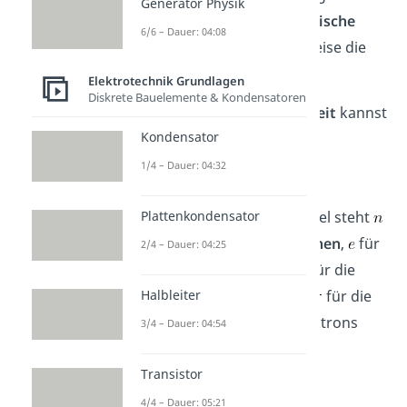
Generator Physik
und so entsteht der
spezifische
6/6 – Dauer: 04:08
Widerstand
beziehungsweise die
elektrische Leitfähigkeit
.
Elektrotechnik Grundlagen
Diskrete Bauelemente & Kondensatoren
Die
elektrische
Leitfähigkeit
kannst
Kondensator
du im Metall nun auch mit
1/4 – Dauer: 04:32
Plattenkondensator
berechnen. In dieser Formel steht
für die Anzahl der
Elektronen
,
für
2/4 – Dauer: 04:25
die Elektronenladung,
für die
Halbleiter
Masse des Elektrons und
für die
mittlere Flugzeit eines Elektrons
3/4 – Dauer: 04:54
zwischen zwei Stößen.
Transistor
4/4 – Dauer: 05:21