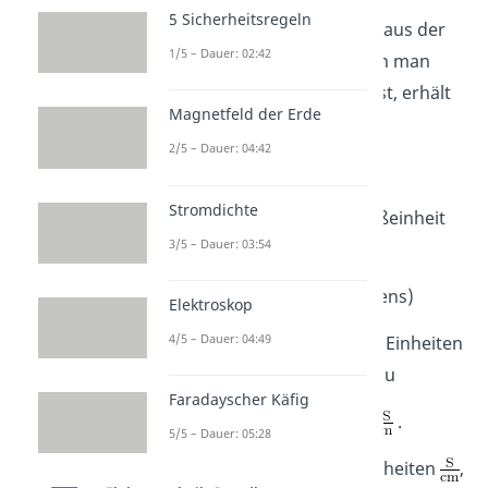
5 Sicherheitsregeln
Diese Einheiten leiten sich aus der
1/5 – Dauer: 02:42
Formel
ab. Wenn man
diese Formel nach
auflöst, erhält
Magnetfeld der Erde
man
2/5 – Dauer: 04:42
.
Stromdichte
Vom Leitwert
ist die Maßeinheit
3/5 – Dauer: 03:54
als
(Siemens)
Elektroskop
4/5 – Dauer: 04:49
definiert. Setzt du nun alle Einheiten
in die Formel ein erhältst du
Faradayscher Käfig
.
5/5 – Dauer: 05:28
Du wirst auch öfter die Einheiten
,