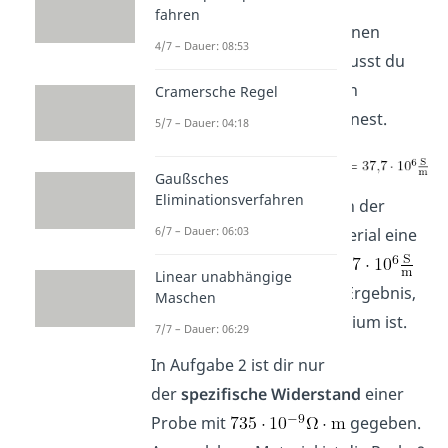
fahren
Nun kannst du die gegebenen
4/7 – Dauer: 08:53
Werte einsetzten, dabei musst du
darauf achten, dass du den
Cramersche Regel
Querschnitt in
umrechnest.
5/7 – Dauer: 04:18
Gaußsches
Eliminationsverfahren
Zum Schluss schlägst du in der
6/7 – Dauer: 06:03
Tabelle nach, welches Material eine
Konduktivität
von
Linear unabhängige
hat, und kommst auf das Ergebnis,
Maschen
dass der Draht aus Aluminium ist.
7/7 – Dauer: 06:29
In Aufgabe 2 ist dir nur
der
spezifische Widerstand
einer
Probe mit
gegeben.