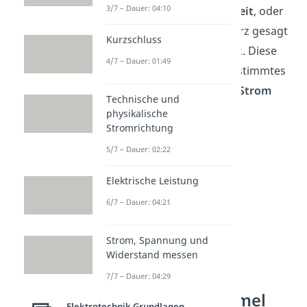
3/7 – Dauer: 04:10
Die
elektrische Leitfähigkeit
, oder
auch
Konduktivität
, ist kurz gesagt
Kurzschluss
eine eine Größe der Physik. Diese
4/7 – Dauer: 01:49
beschreibt, wie gut ein bestimmtes
Material den elektrischen
Strom
Technische und
leitet
.
physikalische
Stromrichtung
5/7 – Dauer: 02:22
Elektrische Leistung
6/7 – Dauer: 04:21
Strom, Spannung und
Widerstand messen
Elektrische
7/7 – Dauer: 04:29
Leitfähigkeit Formel
Elektrotechnik Grundlagen