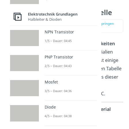
Elektrische
Leitfähigkeit Tabelle
Elektrotechnik Grundlagen
Halbleiter & Dioden
zur Stelle im Video springen
(02:37)
NPN Transistor
1/5 – Dauer: 04:45
Die
elektrischen Leitfähigkeiten
sind für die meisten Materialien
PNP Transistor
bereits gegeben. Du kannst einige
2/5 – Dauer: 04:43
davon in der nachfolgenden Tabelle
herauslesen. Alle Werte aus dieser
Mosfet
Tabelle gelten dabei für
3/5 – Dauer: 04:36
Raumtemperatur, also 25°C.
Diode
Gruppe
Material
4/5 – Dauer: 04:38