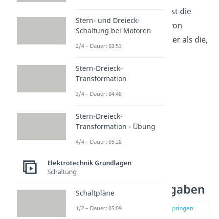
Strom fließen. Deswegen ist die
Stern- und Dreieck-
elektrische
Leitfähigkeit
von
Schaltung bei Motoren
Meerwasser sehr viel größer als die,
2/4 – Dauer: 03:53
von destiliertem Wasser.
Stern-Dreieck-
Transformation
3/4 – Dauer: 04:48
Stern-Dreieck-
Transformation - Übung
4/4 – Dauer: 05:28
Elektrotechnik Grundlagen
Schaltung
Elektrische
Leitfähigkeit Aufgaben
Schaltpläne
zur Stelle im Video springen
1/2 – Dauer: 05:09
(03:19)