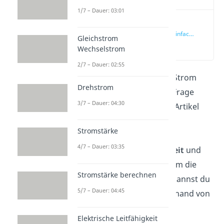
1/7 – Dauer: 03:01
Elektrische
Leitfähigkeit einfach
Gleichstrom
erklärt
(00:14)
Wechselstrom
2/7 – Dauer: 02:55
Warum
leitet
Kupfer den Strom
Drehstrom
besser als Wasser? Diese Frage
3/7 – Dauer: 04:30
stellst du dir nach diesem Artikel
sicherlich nicht mehr! Wir
Stromstärke
behandeln im Folgenden
4/7 – Dauer: 03:35
die
elektrische Leitfähigkeit
und
schauen uns unter anderem die
Stromstärke berechnen
Formeln an. Zum Schluss kannst du
5/7 – Dauer: 04:45
dann dein Wissen auch anhand von
zwei Beispielen testen.
Elektrische Leitfähigkeit