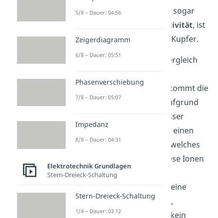
genutzt werden. Silber hat sogar
5/8 – Dauer: 04:56
eine noch höhere
Konduktivität
, ist
aber wesentlich teurer als Kupfer.
Zeigerdiagramm
6/8 – Dauer: 05:51
Interessant ist auch der Vergleich
zwischen Meerwasser und
Phasenverschiebung
destiliertem Wasser. Hier kommt die
7/8 – Dauer: 05:07
elektrische Leitfähigkeit aufgrund
der gelösten Ionen im Wasser
Impedanz
zustande. Meerwasser hat einen
8/8 – Dauer: 04:31
sehr hohen Anteil an Salz, welches
sich im Wasser auflöst. Diese Ionen
Elektrotechnik Grundlagen
übertragen den
Strom
. Im
Stern-Dreieck-Schaltung
destiliertem Wasser sind keine
Stern-Dreieck-Schaltung
gelösten Ionen vorhanden,
1/4 – Dauer: 03:12
demnach kann so gut wie kein