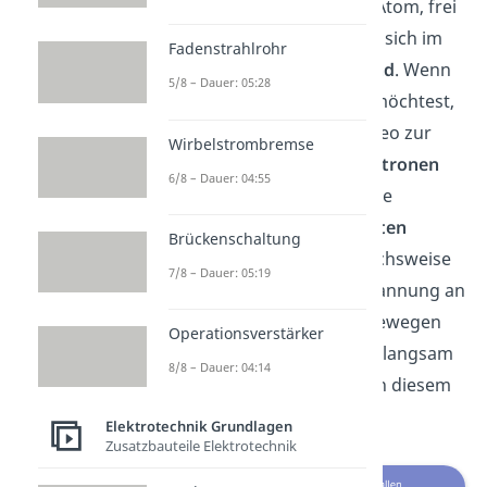
äußersten
Elektronen
im Atom, frei
beweglich. Diese befinden sich im
Fadenstrahlrohr
sogenannten
Leitungsband
. Wenn
5/8 – Dauer: 05:28
du mehr darüber wissen möchtest,
dann schaue dir unser Video zur
Wirbelstrombremse
Fermi Energie
an. Die
Elektronen
6/8 – Dauer: 04:55
bilden dort das sogenannte
Elektronengas. Metalle
leiten
Brückenschaltung
dementsprechend vergleichsweise
7/8 – Dauer: 05:19
gut. Wenn du nun eine Spannung an
ein Metall anlegst, dann bewegen
Operationsverstärker
sich die
Valenzelektronen
langsam
8/8 – Dauer: 04:14
zum Pluspol hin, da sie von diesem
angezogen werden.
Elektrotechnik Grundlagen
Zusatzbauteile Elektrotechnik