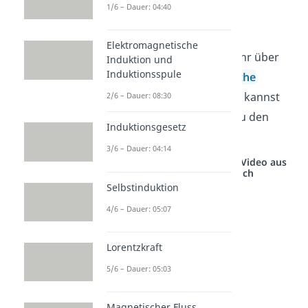
1/6 – Dauer: 04:40
Elektromagnetische
beschreiben. Wenn du mehr über
Induktion und
Induktionsspule
Stromdichte
und
elektrische
Feldstärke
erfahren willst, kannst
2/6 – Dauer: 08:30
du gerne unsere Videos zu den
Induktionsgesetz
Themen anschauen.
3/6 – Dauer: 04:14
Studyflix vernetzt: Hier ein Video aus
einem anderen Bereich
Selbstinduktion
4/6 – Dauer: 05:07
Lorentzkraft
5/6 – Dauer: 05:03
Magnetischer Fluss