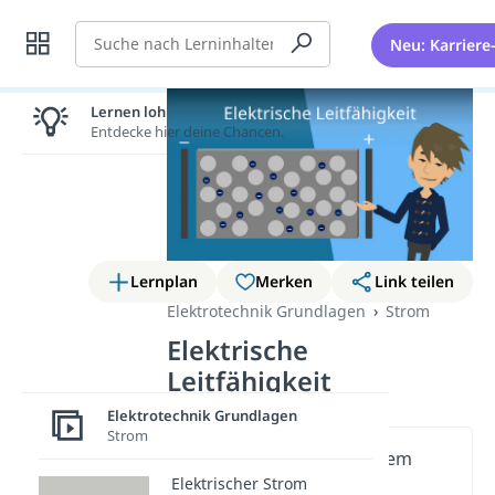
Suche
Neu: Karriere
Lernen lohnt sich!
Entdecke hier deine Chancen.
Lernplan
Merken
Link teilen
Elektrotechnik Grundlagen
Strom
Elektrische
Leitfähigkeit
Elektrotechnik Grundlagen
Strom
Wichtige Inhalte in diesem
Elektrischer Strom
Video