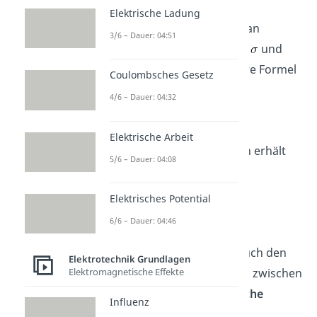
Elektrische Ladung
beschrieben wird. Setzt man
3/6 – Dauer: 04:51
den
spezifischen Leitwert
und
den
Leitwert
in die obere Formel
Coulombsches Gesetz
ein, folgt
4/6 – Dauer: 04:32
.
Elektrische Arbeit
Durch weiteres Umformen erhält
5/6 – Dauer: 04:08
man den Ausdruck
Elektrisches Potential
.
6/6 – Dauer: 04:46
Mithilfe der
elektrischen
Leitfähigkeit
kann man auch den
Elektrotechnik Grundlagen
Elektromagnetische Effekte
wichtigen Zusammenhang zwischen
Stromdichte
und
elektrische
Influenz
Feldstärke
mit