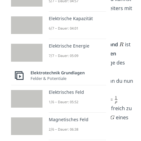
5/7 – Dauer: 04:57
den
Widerstand
eines Leiters mit
seinen Parametern durch
Elektrische Kapazität
6/7 – Dauer: 04:01
beschreiben. Der
Widerstand
ist
Elektrische Energie
also gleich dem
spezifischen
7/7 – Dauer: 05:09
Widerstand
mal der Länge des
Leiters
durch die
Elektrotechnik Grundlagen
Felder & Potentiale
Querschnittsfläche
. Wenn du nun
diese Formel mithilfe des
Elektrisches Feld
spezifischen Leitwerts
1/6 – Dauer: 05:52
ausdrücken willst, ist es hilfreich zu
wissen, dass der
Leitwert
eines
Magnetisches Feld
Leiters durch
2/6 – Dauer: 06:38