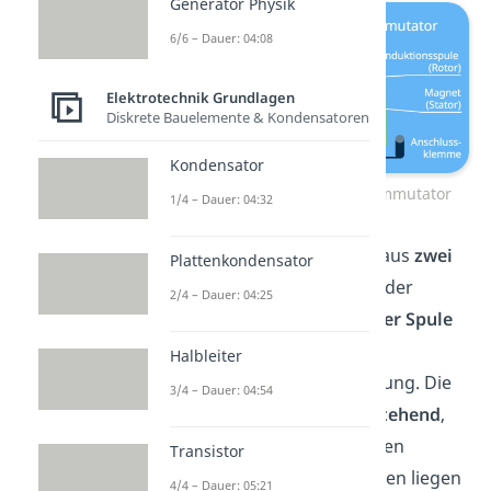
Generator Physik
6/6 – Dauer: 04:08
Elektrotechnik Grundlagen
Diskrete Bauelemente & Kondensatoren
Kondensator
Außenpolgenerator mit Kommutator
1/4 – Dauer: 04:32
Der Kommutator besteht aus
zwei
Plattenkondensator
Halbschalen
, die voneinander
2/4 – Dauer: 04:25
isoliert sind. Sie sind
mit der Spule
verbunden
, wechseln also
Halbleiter
gleichzeitig mit ihr die Ladung. Die
3/4 – Dauer: 04:54
beiden
Bürsten
sind
feststehend
,
sie drehen sich nicht mit den
Transistor
Halbschalen mit. Stattdessen liegen
4/4 – Dauer: 05:21