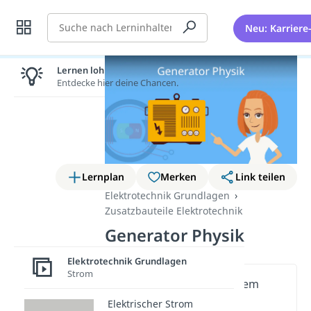
Suche
Neu: Karriere
Lernen lohnt sich!
Entdecke hier deine Chancen.
Lernplan
Merken
Link teilen
Elektrotechnik Grundlagen
Zusatzbauteile Elektrotechnik
Generator Physik
Elektrotechnik Grundlagen
Strom
Wichtige Inhalte in diesem
Video
Elektrischer Strom