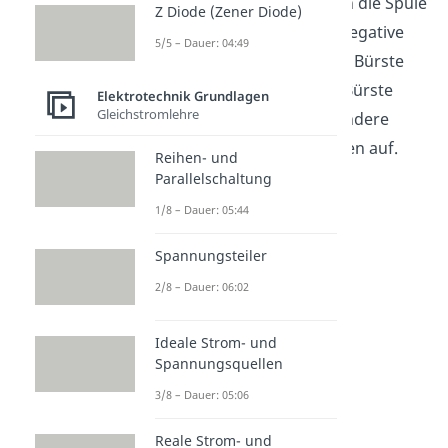
jetzt ihre
Ladung
. Weil sich die Spule
Z Diode (Zener Diode)
weiter dreht, kommt die negative
5/5 – Dauer: 04:49
Seite wieder an der ersten Bürste
an. Somit nimmt die eine Bürste
Elektrotechnik Grundlagen
Gleichstromlehre
immer negative und die andere
immer positive Spannungen auf.
Reihen- und
So entsteht
Gleichstrom
.
Parallelschaltung
1/8 – Dauer: 05:44
Spannungsteiler
2/8 – Dauer: 06:02
Ideale Strom- und
Spannungsquellen
3/8 – Dauer: 05:06
Elektromotor
Reale Strom- und