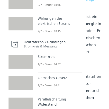
(00:13)
6/7 – Dauer: 04:46
Ein elektrischer Gen
erator ist ein
Wirkungen des
Gerät, das
mechanische Energie in
elektrischen Stroms
elektrische Energie
umwandelt. Er
7/7 – Dauer: 03:15
produziert also aus mechanischen
Elektrotechnik Grundlagen
Bewegungen einen elektrischen
Stromkreis & Messung
Strom. Das alles funktioniert
Stromkreis
mithilfe der
Induktion
.
1/7 – Dauer: 04:57
Damit durch Induktion die
Spannung im Generator entstehen
Ohmsches Gesetz
kann, benötigt der Generator
2/7 – Dauer: 04:41
mindestens einen Magneten
und
mindestens einen
elektrischen
Parallelschaltung
Widerstand
Leiter
in Form einer Spule.