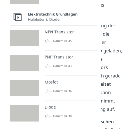
sie auf den Halbschalen des
Kommutators auf.
Elektrotechnik Grundlagen
Halbleiter & Dioden
Bei jeder
halben
Umdrehung der
NPN Transistor
Spule
tauschen
ihre Seiten die
1/5 – Dauer: 04:45
Ladung. Ist die eine Seite der
Spule zum Beispiel
negativ
geladen,
PNP Transistor
ist auch die entsprechende
2/5 – Dauer: 04:43
Halbschale des Kommutators
negativ. Die
Bürste
, die sich gerade
Mosfet
auf dieser Seite befindet,
leitet
3/5 – Dauer: 04:36
diese negative Spannung dann
weiter
. Die andere Bürste nimmt
Diode
also eine
positive
Spannung auf.
4/5 – Dauer: 04:38
Beide Seiten der Spule
tauschen