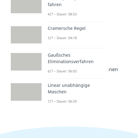
fahren
Elektrotechnik
Grundlagen
4/7 – Dauer: 08:53
Zusatzbauteile Elektrotechnik
Cramersche Regel
Dotierung
Dauer: 04:27
5/7 – Dauer: 04:18
Gleichrichter
Dauer: 04:57
Gaußsches
Relais
Eliminationsverfahren
Dauer: 05:27
LED Vorwiderstand berechnen
6/7 – Dauer: 06:03
Dauer: 04:14
Widerstand Farbcode
Linear unabhängige
Dauer: 03:32
Maschen
Generator Physik
Dauer: 04:08
7/7 – Dauer: 06:29