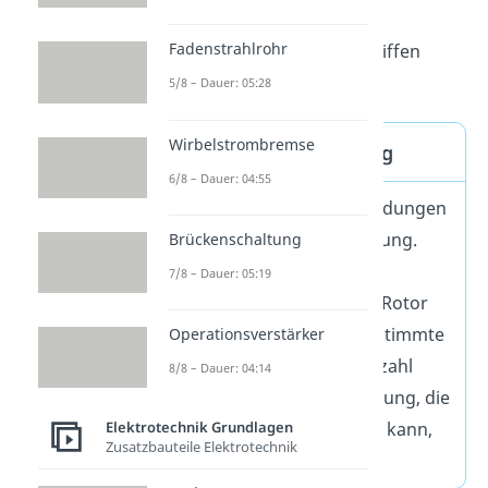
am Generator dann eine
Fadenstrahlrohr
Wechselspannung
abgegriffen
werden.
5/8 – Dauer: 05:28
Wirbelstrombremse
Spannungserzeugung
6/8 – Dauer: 04:55
Eine Spule mit mehr Windungen
liefert auch mehr Spannung.
Brückenschaltung
Aber weil die Spule beim
7/8 – Dauer: 05:19
Außenpolgenerator der Rotor
ist, kann sie nur eine bestimmte
Operationsverstärker
Größe und Windungsanzahl
8/8 – Dauer: 04:14
haben. Die Höchstspannung, die
Elektrotechnik Grundlagen
der Generator erzeugen kann,
Zusatzbauteile Elektrotechnik
ist also begrenzt.