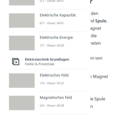
Aufbau Generator
5/7 – Dauer: 04:57
Ein Generator besteht aus den
Elektrische Kapazität
Hauptbauteilen
Magnet
und
Spule
.
6/7 – Dauer: 04:01
Je nachdem, ob sich der Magnet
zwischen den Spulen oder die
Elektrische Energie
Spulen innerhalb des Magneten
7/7 – Dauer: 05:09
drehen, gibt es zwei
unterschiedliche Bauformen von
Elektrotechnik Grundlagen
Felder & Potentiale
Generatoren:
Elektrisches Feld
Innenpolgenerator:
ein Magnet
1/6 – Dauer: 05:52
dreht sich zwischen
feststehenden Spulen
Magnetisches Feld
Außenpolgenerator:
die Spule
2/6 – Dauer: 06:38
dreht sich zwischen den
Magnetpolen