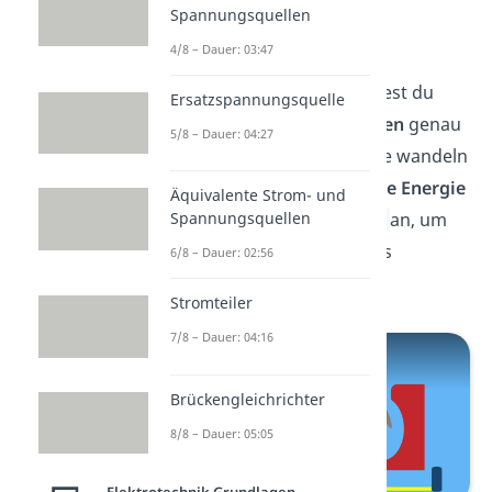
Spannungsquellen
Super! Du weißt jetzt, wie
4/8 – Dauer: 03:47
elektrische Generatoren
funktionieren. Aber wusstest du
Ersatzspannungsquelle
schon, dass
Elektromotoren
genau
5/8 – Dauer: 04:27
andersherum arbeiten? Sie wandeln
elektrische in mechanische Energie
Äquivalente Strom- und
um. Schau dir unser
Video
an, um
Spannungsquellen
genau zu erfahren, wie das
6/8 – Dauer: 02:56
funktioniert!
Stromteiler
7/8 – Dauer: 04:16
Brückengleichrichter
8/8 – Dauer: 05:05