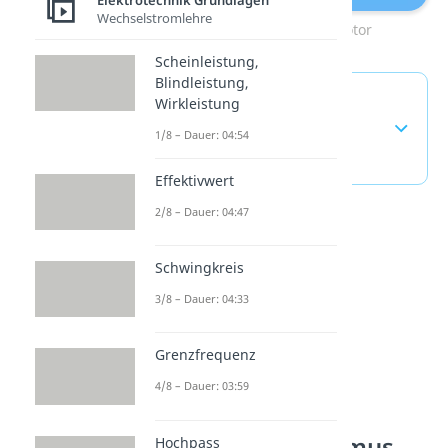
Elektrotechnik Grundlagen
Wechselstromlehre
Zum Video: Elektromotor
Scheinleistung,
Blindleistung,
Generator Physik —
Wirkleistung
häufigste Fragen
1/8 – Dauer: 04:54
(ausklappen)
Effektivwert
2/8 – Dauer: 04:47
Schwingkreis
3/8 – Dauer: 04:33
Grenzfrequenz
4/8 – Dauer: 03:59
Elektromagnetismus
Hochpass