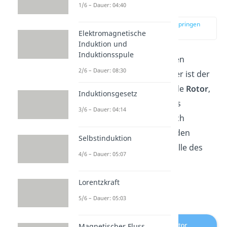
Innenpolgenerator
1/6 – Dauer: 04:40
zur Stelle im Video springen
(01:04)
Elektromagnetische
Induktion und
Induktionsspule
Sehen wir uns zunächst den
2/6 – Dauer: 08:30
Innenpolgenerator
an. Hier ist der
Magnet
der innen stehende
Rotor
,
Induktionsgesetz
also der rotierende Teil des
3/6 – Dauer: 04:14
Generators. Er befindet sich
zwischen zwei
feststehenden
Selbstinduktion
Spulen
. Sie nehmen die Rolle des
4/6 – Dauer: 05:07
Stators
ein und leiten die
elektrische Spannung als
Lorentzkraft
Wechselspannung
weiter.
5/6 – Dauer: 05:03
Magnetischer Fluss