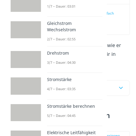
1/7 – Dauer: 03:01
Generator einfach
erklärt
Gleichstrom
(00:13)
Wechselstrom
2/7 – Dauer: 02:55
Was ein Generator ist und wie er
Drehstrom
funktioniert erklären wir dir in
diesem Beitrag
Video
.
3/7 – Dauer: 04:30
Stromstärke
Inhaltsübersicht
4/7 – Dauer: 03:35
Stromstärke berechnen
Generator einfach
5/7 – Dauer: 04:45
erklärt
Elektrische Leitfähigkeit
zur Stelle im Video springen