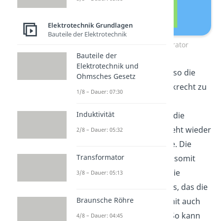
Elektrotechnik Grundlagen
Bauteile der Elektrotechnik
Aufbau Außenpolgenerator
Bauteile der
Elektrotechnik und
In diesem Fall dreht sich also die
Ohmsches Gesetz
Spule, sie bewegt sich senkrecht zu
1/8 – Dauer: 07:30
den Magnetfeldlinien des
Induktivität
Magneten. So aktiviert sie die
Lorentzkraft
und es entsteht wieder
2/8 – Dauer: 05:32
ein Stromfluss in der Spule. Die
Transformator
Spule dreht immer weiter, somit
ändert sich ständig auch die
3/8 – Dauer: 05:13
Richtung des Magnetfeldes, das die
Braunsche Röhre
Spule durchsetzt, und damit auch
die induzierte Spannung. So kann
4/8 – Dauer: 04:45