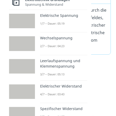
Spannung & Widerstand
Bei der Induktion wird durch die
Elektrische Spannung
Änderung eines Magnetfeldes,
1/7 – Dauer: 05:19
in welchem sich ein elektrischer
Leiter befindet, eine elektrische
Wechselspannung
Spannung und somit Strom
2/7 – Dauer: 04:23
erzeugt.
Leerlaufspannung und
Klemmenspannung
3/7 – Dauer: 05:13
Elektrischer Widerstand
4/7 – Dauer: 03:43
Spezifischer Widerstand