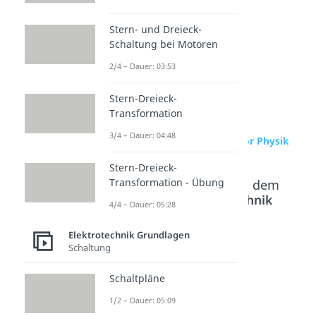
findest du in unserem
Elektrotechnikbereich
.
Stern- und Dreieck-
Schaltung bei Motoren
2/4 – Dauer: 03:53
Stern-Dreieck-
Transformation
3/4 – Dauer: 04:48
zur Videoseite: Generator Physik
Stern-Dreieck-
Transformation - Übung
Beliebte Inhalte aus dem
Bereich
Elektrotechnik
4/4 – Dauer: 05:28
Grundlagen
Elektrotechnik Grundlagen
Schaltung
Konden
Plattenk
Halbleit
sator
ondens
er
Schaltpläne
Dauer: 04:32
ator
Dauer: 04:54
1/2 – Dauer: 05:09
Dauer: 04:25