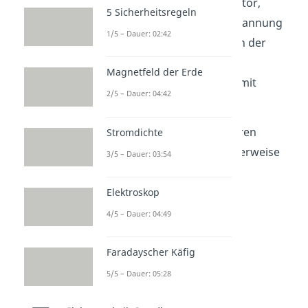
Dreht sich nun also der Rotor,
5 Sicherheitsregeln
wandert die elektrische Spannung
1/5 – Dauer: 02:42
abwechselnd zu den Seiten der
Spule. Es entsteht eine
Magnetfeld der Erde
Wechselspannung
und somit
2/5 – Dauer: 04:42
Wechselstrom.
Schon gewusst?
Aus unseren
Stromdichte
Steckdosen kommt üblicherweise
3/5 – Dauer: 03:54
Wechselstrom.
Elektroskop
4/5 – Dauer: 04:49
Faradayscher Käfig
5/5 – Dauer: 05:28