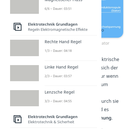
6/6 – Dauer: 03:51
Elektrotechnik Grundlagen
Regeln Elektromagnetische Effekte
Rechte Hand Regel
Aufbau Innenpolgenerator
1/3 – Dauer: 04:18
Damit durch
Induktion
elektrische
Linke Hand Regel
Spannung entsteht, muss sich der
Magnet bewegen
. Denn nur wenn
2/3 – Dauer: 03:57
sich der Leiter senkrecht zum
Lenzsche Regel
Magnetfeld bewegt, kann
die
Lorentzkraft
wirken. Durch sie
3/3 – Dauer: 04:55
wird die Spule geladen und es
Elektrotechnik Grundlagen
entsteht
elektrische Spannung
.
Elektrotechnik & Sicherheit