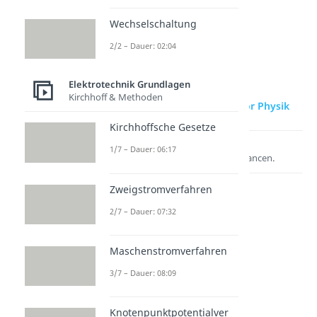
Wechselschaltung
2/2 – Dauer: 02:04
Elektrotechnik Grundlagen
Kirchhoff & Methoden
zur Videoseite: Generator Physik
Kirchhoffsche Gesetze
Lernen lohnt sich!
1/7 – Dauer: 06:17
Entdecke hier deine Chancen.
Zweigstromverfahren
2/7 – Dauer: 07:32
Maschenstromverfahren
3/7 – Dauer: 08:09
Knotenpunktpotentialver
Weitere Inhalte: