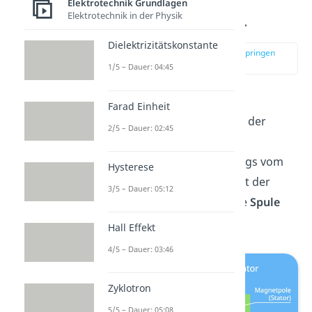
Elektrotechnik Grundlagen
Elektrotechnik in der Physik
Außenpolgenerator
Dielektrizitätskonstante
zur Stelle im Video springen
(01:55)
1/5 – Dauer: 04:45
Der
Außenpolgenerator
Farad Einheit
nutzt ebenfalls das Prinzip der
2/5 – Dauer: 02:45
Induktion.
Sein Aufbau
unterscheidet sich allerdings vom
Hysterese
Innenpolgenerator. Hier ist der
3/5 – Dauer: 05:12
Magnet
der
Stator
und die
Spule
der
Rotor
.
Hall Effekt
4/5 – Dauer: 03:46
Zyklotron
5/5 – Dauer: 05:08