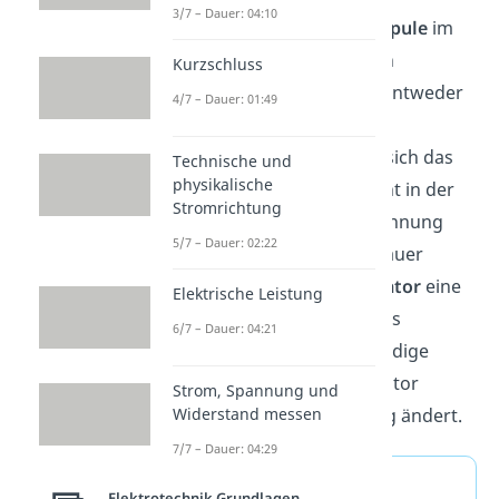
3/7 – Dauer: 04:10
Außerdem muss sich die
Spule
im
Magnetfeld
des Magneten
Kurzschluss
befinden. Dreht sich nun entweder
4/7 – Dauer: 01:49
die Spule innerhalb des
Magnetfeldes oder dreht sich das
Technische und
physikalische
Magnetfeld selbst, entsteht in der
Stromrichtung
Spule eine elektrische Spannung
5/7 – Dauer: 02:22
und somit ein Strom. Genauer
gesagt entsteht im
Generator
eine
Elektrische Leistung
Wechselspannung, weil das
6/7 – Dauer: 04:21
Magnetfeld durch die ständige
Drehbewegung im Generator
Strom, Spannung und
immer wieder die Richtung ändert.
Widerstand messen
7/7 – Dauer: 04:29
Induktion
Elektrotechnik Grundlagen