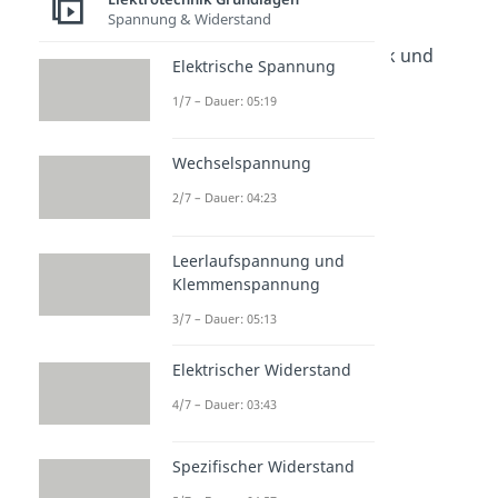
Spannung & Widerstand
Bauteile der Elektrotechnik
Bauteile der Elektrotechnik und
Elektrische Spannung
Ohmsches Gesetz
1/7 – Dauer: 05:19
Dauer: 07:30
Induktivität
Dauer: 05:32
Wechselspannung
Transformator
Dauer: 05:13
2/7 – Dauer: 04:23
Braunsche Röhre
Dauer: 04:45
Leerlaufspannung und
Fadenstrahlrohr
Klemmenspannung
Dauer: 05:28
Wirbelstrombremse
3/7 – Dauer: 05:13
Dauer: 04:55
Brückenschaltung
Elektrischer Widerstand
Dauer: 05:19
Operationsverstärker
4/7 – Dauer: 03:43
Dauer: 04:14
Spezifischer Widerstand