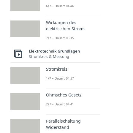
Grundlagen
6/7 – Dauer: 04:46
Wirkungen des
Transfo
Braunsc
Fadenst
elektrischen Stroms
rmator
he
rahlrohr
Dauer: 05:13
Röhre
Dauer: 05:28
7/7 – Dauer: 03:15
Dauer: 04:45
Elektrotechnik Grundlagen
Stromkreis & Messung
Stromkreis
1/7 – Dauer: 04:57
Ohmsches Gesetz
2/7 – Dauer: 04:41
Parallelschaltung
Widerstand