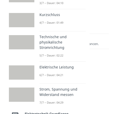
3/7 – Dauer: 04:10
Kurzschluss
4/7 – Dauer: 01:49
Technische und
Lernen lohnt sich!
physikalische
Entdecke hier deine Chancen.
Stromrichtung
5/7 – Dauer: 02:22
Elektrische Leistung
6/7 – Dauer: 04:21
Strom, Spannung und
Widerstand messen
Weitere Inhalte:
7/7 – Dauer: 04:29
Elektrotechnik
Grundlagen
Elektrotechnik Grundlagen