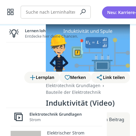
Suche
Neu: Karriere
Lernen lohnt sich!
Entdecke hier deine Chancen.
Lernplan
Merken
Link teilen
Elektrotechnik Grundlagen
Bauteile der Elektrotechnik
Induktivität (Video)
Elektrotechnik Grundlagen
Weitere Infos erhältst du im Beitrag
Strom
zum Video
Elektrischer Strom
zum Beitrag: Induktivität