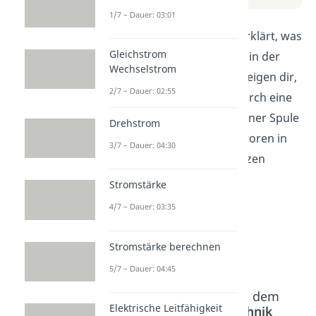
1/7 – Dauer: 03:01
In diesem Video wird dir erklärt, was
Gleichstrom
Induktivität ist und wie sie in der
Wechselstrom
Elektrotechnik wirkt. Wir zeigen dir,
2/7 – Dauer: 02:55
wie sich eine Spannung durch eine
Änderung des Stroms in einer Spule
Drehstrom
aufbaut und wie du Induktoren in
3/7 – Dauer: 04:30
Schaltungen richtig einsetzen
kannst.
Stromstärke
4/7 – Dauer: 03:35
Stromstärke berechnen
5/7 – Dauer: 04:45
Beliebte Inhalte aus dem
Elektrische Leitfähigkeit
Bereich
Elektrotechnik