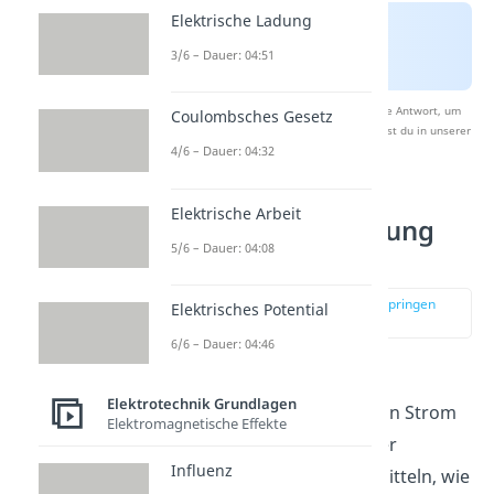
Elektrische Ladung
3/6 – Dauer: 04:51
Nach Beantwortung speichern wir deine Antwort, um
Coulombsches Gesetz
Studyflix zu verbessern. Mehr dazu erfährst du in unserer
Datenschutzerklärung
.
4/6 – Dauer: 04:32
Elektrische Arbeit
Induktionsspannung
5/6 – Dauer: 04:08
ermitteln
zur Stelle im Video springen
Elektrisches Potential
(00:26)
6/6 – Dauer: 04:46
In Leitern entsteht eine
Elektrotechnik Grundlagen
Induktionsspannung
, wenn Strom
Elektromagnetische Effekte
durch sie fließt. Mithilfe der
Influenz
Induktivität kannst du ermitteln, wie