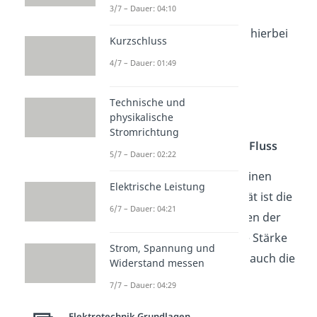
3/7 – Dauer: 04:10
Jede der Buchstaben steht hierbei
Kurzschluss
für eine andere Variable:
4/7 – Dauer: 01:49
L:
Induktivität
Technische und
N:
Windungszahl
des
physikalische
elektrischen Leiters
Stromrichtung
Φ (Phi):
Magnetischer Fluss
5/7 – Dauer: 02:22
Ein typisches Beispiel für einen
Elektrische Leistung
Leiter mit hoher Induktivität ist die
6/7 – Dauer: 04:21
Spule
. Die vielen Windungen der
Spule erhöhen nämlich die Stärke
Strom, Spannung und
des Magnetfelds, weshalb auch die
Widerstand messen
Induktivität
steigt
.
7/7 – Dauer: 04:29
Elektrotechnik Grundlagen