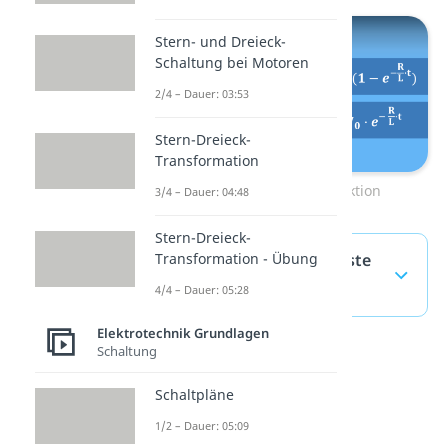
Stern- und Dreieck-
Schaltung bei Motoren
2/4 – Dauer: 03:53
Stern-Dreieck-
Transformation
Zum Video: Selbstinduktion
3/4 – Dauer: 04:48
Stern-Dreieck-
Transformation - Übung
Induktivität — häufigste
Fragen
(ausklappen)
4/4 – Dauer: 05:28
Elektrotechnik Grundlagen
Schaltung
Schaltpläne
1/2 – Dauer: 05:09