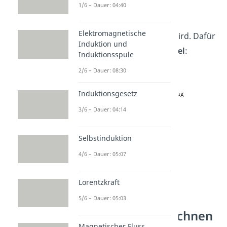
hoch die entstehende
1/6 – Dauer: 04:40
Induktionsspannung im
Elektromagnetische
elektrischen Bauteil sein wird. Dafür
Induktion und
benutzt du folgende
Formel
:
Induktionsspule
2/6 – Dauer: 08:30
Induktionsgesetz
3/6 – Dauer: 04:14
Selbstinduktion
4/6 – Dauer: 05:07
Lorentzkraft
5/6 – Dauer: 05:03
Induktivität berechnen
Magnetischer Fluss