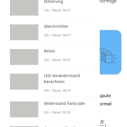
Die
Ringspule
ist eine ringförmige
Dotierung
Spule, die auch manchmal
1/6 – Dauer: 04:27
Toroidspule
genannt wird.
Gleichrichter
2/6 – Dauer: 04:57
Relais
3/6 – Dauer: 05:27
LED Vorwiderstand
Ringspule
berechnen
4/6 – Dauer: 04:14
Die Induktivität einer
Ringspule
Widerstand Farbcode
kannst du mit folgender
Formel
berechnen:
5/6 – Dauer: 03:32