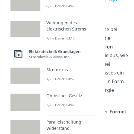
(00:18)
6/7 – Dauer: 04:46
Die
Induktivität
ist eine
Wirkungen des
physikalische Größe, welche bei
elektrischen Stroms
einem elektrischen Leiter die
7/7 – Dauer: 03:15
Fähigkeit zur
Selbstinduktion
Elektrotechnik Grundlagen
beschreibt.
Somit drückt sie aus, wie
Stromkreis & Messung
gut der elektrische Leiter bei
Stromkreis
Veränderung des Stromflusses ein
1/7 – Dauer: 04:57
Magnetfeld
aufbauen und in Form
von magnetischer Feldenergie
Ohmsches Gesetz
speichern kann.
2/7 – Dauer: 04:41
Du kannst sie mit folgender
Formel
berechnen:
Parallelschaltung
Widerstand