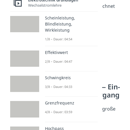
Elektrotechnik Grundlagen
Wechselstromlehre
Induktivität der Spule berechnet
werden.
Scheinleistung,
Blindleistung,
Wirkleistung
1/8 – Dauer: 04:54
Effektivwert
2/8 – Dauer: 04:47
Schwingkreis
Selbstinduktion — Ein-
3/8 – Dauer: 04:33
und Ausschaltvorgang
Grenzfrequenz
Die Induktivität spielt eine große
4/8 – Dauer: 03:59
Rolle beim
Ein- und
Ausschaltvorgang
eines
Hochpass