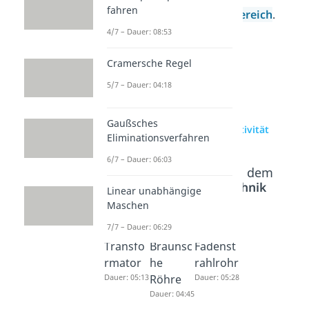
fahren
unserem
Elektrotechnikbereich
.
4/7 – Dauer: 08:53
Cramersche Regel
5/7 – Dauer: 04:18
Gaußsches
zur Videoseite: Induktivität
Eliminationsverfahren
6/7 – Dauer: 06:03
Beliebte Inhalte aus dem
Bereich
Elektrotechnik
Linear unabhängige
Grundlagen
Maschen
7/7 – Dauer: 06:29
Transfo
Braunsc
Fadenst
rmator
he
rahlrohr
Dauer: 05:13
Röhre
Dauer: 05:28
Dauer: 04:45