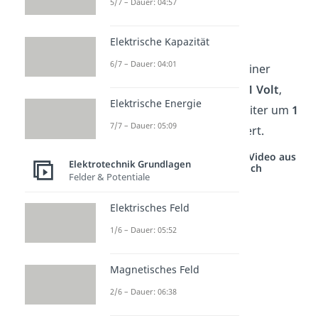
5/7 – Dauer: 04:57
Kurzschreibweise
:
Elektrische Kapazität
6/7 – Dauer: 04:01
1 Henry entspricht dabei einer
Spannungsänderung von
1 Volt
,
Elektrische Energie
wenn sich der Strom im Leiter um
1
7/7 – Dauer: 05:09
Ampere pro Sekunde
ändert.
Studyflix vernetzt: Hier ein Video aus
Elektrotechnik Grundlagen
einem anderen Bereich
Felder & Potentiale
Elektrisches Feld
1/6 – Dauer: 05:52
Magnetisches Feld
2/6 – Dauer: 06:38