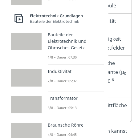
Zylinderspule
Elektrotechnik Grundlagen
µ
Permeabilität
Bauteile der Elektrotechnik
r
bzw. die
Bauteile der
Durchlässigkeit
Elektrotechnik und
für Magnetfelder
Ohmsches Gesetz
1/8 – Dauer: 07:30
µ
Magnetische
0
Induktivität
Feldkonstante (µ
0
-6
≈ 1,257 ⋅ 10
2/8 – Dauer: 05:32
2
N/A
)
Transformator
A
Querschnittfläche
3/8 – Dauer: 05:13
der Spule
Braunsche Röhre
Aufgrund der Zylinderform kannst
4/8 – Dauer: 04:45