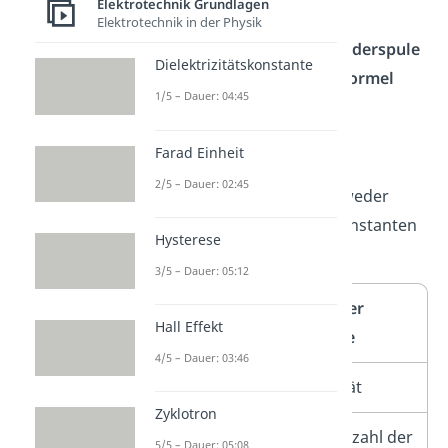
Elektrotechnik Grundlagen
Elektrotechnik in der Physik
Die Induktivität einer
Zylinderspule
Dielektrizitätskonstante
kannst du mit folgender
Formel
1/5 – Dauer: 04:45
berechnen:
Farad Einheit
2/5 – Dauer: 02:45
Jeder Buchstabe wird entweder
einer Größe oder einer Konstanten
Hysterese
zugeordnet:
3/5 – Dauer: 05:12
Buchstabe
Größe oder
Hall Effekt
Konstante
4/5 – Dauer: 03:46
L
Induktivität
Zyklotron
N
Windungszahl der
5/5 – Dauer: 05:08