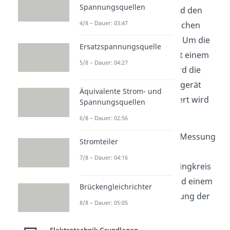
Spannungsquellen
Induktivität
,
Kapazität
und den
4/8 – Dauer: 03:47
Widerstand
von elektronischen
Bauteilen messen können. Um die
Ersatzspannungsquelle
Induktivität einer Spule mit einem
5/8 – Dauer: 04:27
LCR-Meter zu ermittelt, wird die
Spule einfach an das Messgerät
Äquivalente Strom- und
angeschlossen und der Wert wird
Spannungsquellen
automatisch berechnet
.
6/8 – Dauer: 02:56
Eine weitere Methode zur Messung
Stromteiler
ist die Verwendung eines
7/8 – Dauer: 04:16
Schwingkreises
. Ein Schwingkreis
besteht aus einer Spule und einem
Brückengleichrichter
Kondensator. Durch Messung der
8/8 – Dauer: 05:05
Resonanzfrequenz des
Schwingkreises kann die