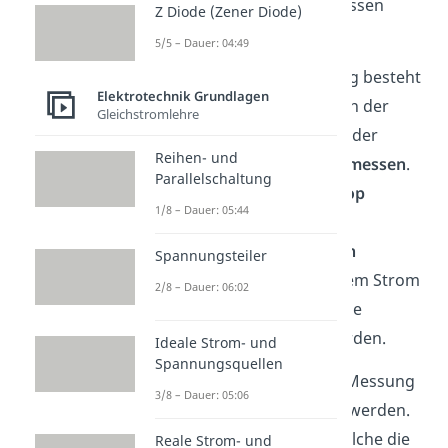
verschiedene Arten
gemessen
Z Diode (Zener Diode)
werden.
5/5 – Dauer: 04:49
Eine Methode zur Messung besteht
Elektrotechnik Grundlagen
darin,
Stromänderungen
in der
Gleichstromlehre
Spule in Abhängigkeit von der
Reihen- und
angelegten Spannung
zu
messen
.
Parallelschaltung
Hierzu kann ein
Oszilloskop
1/8 – Dauer: 05:44
verwendet werden. Durch
Betrachtung der
zeitlichen
Spannungsteiler
Verschiebung
zwischen dem Strom
2/8 – Dauer: 06:02
und der Spannung kann die
Induktivität berechnet werden.
Ideale Strom- und
Spannungsquellen
Darüber hinaus kann zur Messung
3/8 – Dauer: 05:06
ein
LCR-Meter
verwendet werden.
LCR-Meter sind Geräte, welche die
Reale Strom- und