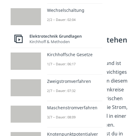
Wechselschaltung
2/2 – Dauer: 02:04
Elektrotechnik Grundlagen
Schaltungen verstehen
Kirchhoff & Methoden
Die Induktivität gehört zu
Kirchhoffsche Gesetze
elektrischen Schaltungen und ist
1/7 – Dauer: 06:17
besonders bei Spulen ein wichtiges
Grundthema. Du ordnest in diesem
Zweigstromverfahren
Themenfeld Bauteile, Stromkreise
2/7 – Dauer: 07:32
und ihre Wirkung im elektrischen
System ein. So wird klar, wie Strom,
Maschenstromverfahren
Spannung und Magnetfeld in einer
3/7 – Dauer: 08:09
Schaltung zusammenhängen.
Weitere Videos dazu findest du in
Knotenpunktpotentialver