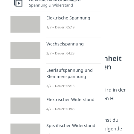
Spannung & Widerstand
Elektrische Spannung
1/7 – Dauer: 05:19
Wechselspannung
2/7 – Dauer: 04:23
Induktivität — Einheit
und Formelzeichen
Leerlaufspannung und
Klemmenspannung
Die Induktivität hat als
3/7 – Dauer: 05:13
Formelzeichen
ein
L
. Sie wird in der
Einheit mit dem Buchstaben
H
Elektrischer Widerstand
(Henry) angegeben.
4/7 – Dauer: 03:43
In Formelsammlungen siehst du
Spezifischer Widerstand
deshalb auch manchmal folgende