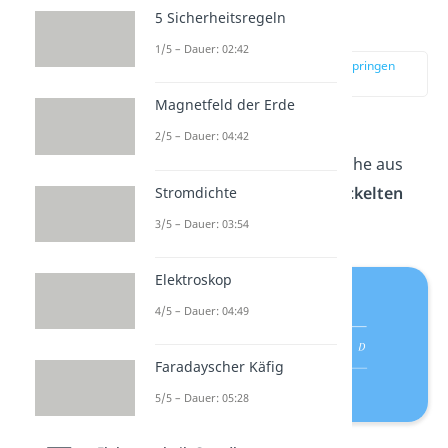
5 Sicherheitsregeln
Zylinderspule
1/5 – Dauer: 02:42
zur Stelle im Video springen
(04:48)
Magnetfeld der Erde
Die
Zylinderspule
ist eine
2/5 – Dauer: 04:42
röhrenförmige Spule, welche aus
einem
spiralförmig umwickelten
Stromdichte
Kern
besteht.
3/5 – Dauer: 03:54
Elektroskop
4/5 – Dauer: 04:49
Faradayscher Käfig
5/5 – Dauer: 05:28
Zylinderspule