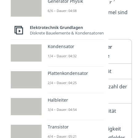
Generator Physik
6/6 – Dauer: 04:08
Die Variablen in dieser Formel sind
ganz ähnlich zu denen der
Elektrotechnik Grundlagen
Zylinderspule:
Diskrete Bauelemente & Kondensatoren
Kondensator
Buchstabe
Größe oder
Konstante
1/4 – Dauer: 04:32
L
Induktivität
Plattenkondensator
2/4 – Dauer: 04:25
N
Windungszahl der
Ringspule
Halbleiter
3/4 – Dauer: 04:54
µ
Permeabilität
r
bzw. die
Transistor
Durchlässigkeit
4/4 – Dauer: 05:21
für Magnetfelder