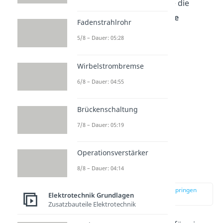
du für die Fläche der Spule die
Formel
für eine
Kreisfläche
Fadenstrahlrohr
verwenden:
5/8 – Dauer: 05:28
Wirbelstrombremse
6/8 – Dauer: 04:55
Brückenschaltung
7/8 – Dauer: 05:19
Operationsverstärker
8/8 – Dauer: 04:14
Ringspule
zur Stelle im Video springen
Elektrotechnik Grundlagen
(05:04)
Zusatzbauteile Elektrotechnik