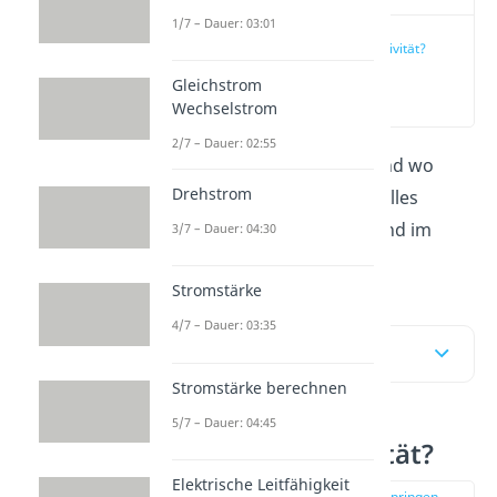
1/7 – Dauer: 03:01
Was ist Induktivität?
Gleichstrom
(00:18)
Wechselstrom
2/7 – Dauer: 02:55
Was ist die
Induktivität
und wo
Drehstrom
kannst du sie vorfinden? Alles
Wichtige findest du hier und im
3/7 – Dauer: 04:30
Video
dazu!
Stromstärke
4/7 – Dauer: 03:35
Inhaltsübersicht
Stromstärke berechnen
5/7 – Dauer: 04:45
Was ist Induktivität?
Elektrische Leitfähigkeit
zur Stelle im Video springen