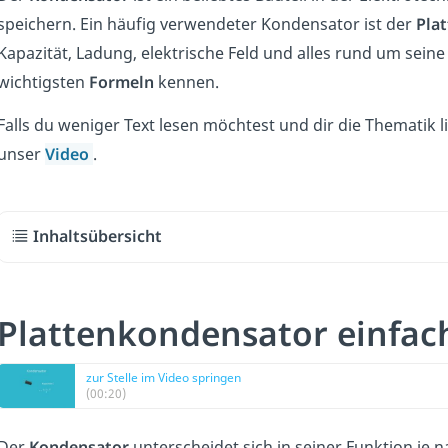
speichern. Ein häufig verwendeter Kondensator ist der
Pla
Kapazität, Ladung, elektrische Feld und alles rund um sein
wichtigsten
Formeln
kennen.
Falls du weniger Text lesen möchtest und dir die Thematik 
unser
Video
.
Inhaltsübersicht
Plattenkondensator einfac
zur Stelle im Video springen
(00:20)
Der
Kondensator
unterscheidet sich in seiner Funktion je 