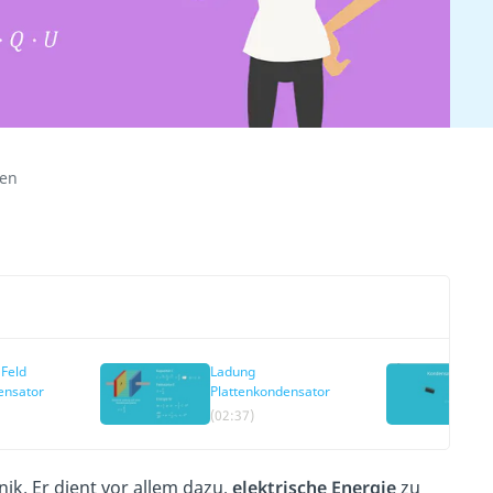
ren
 Feld
Ladung
ensator
Plattenkondensator
(02:37)
hnik. Er dient vor allem dazu,
elektrische Energie
zu