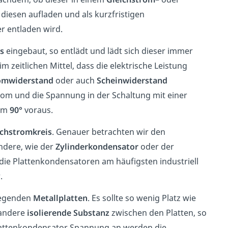
diesen aufladen und als kurzfristigen
r entladen wird.
s
eingebaut, so entlädt und lädt sich dieser immer
im zeitlichen Mittel, dass die elektrische Leistung
omwiderstand
oder auch
Scheinwiderstand
rom und die Spannung in der Schaltung mit einer
 um
90°
voraus.
ichstromkreis
. Genauer betrachten wir den
ndere, wie der
Zylinderkondensator
oder der
e Plattenkondensatoren am häufigsten industriell
.
iegenden
Metallplatten
. Es sollte so wenig Platz wie
 andere
isolierende Substanz
zwischen den Platten, so
Plattenkondensator Spannung an werden die