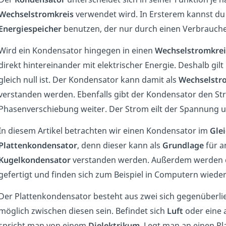
Wechselstromkreis
verwendet wird. In Ersterem kannst du 
Energiespeicher
benutzen, der nur durch einen Verbrauche
Wird ein Kondensator hingegen in einen
Wechselstromkrei
direkt hintereinander mit elektrischer Energie. Deshalb gilt 
gleich null ist. Der Kondensator kann damit als
Wechselstr
verstanden werden. Ebenfalls gibt der Kondensator den St
Phasenverschiebung weiter. Der Strom eilt der Spannung
In diesem Artikel betrachten wir einen Kondensator im
Gle
Plattenkondensator
, denn dieser kann als
Grundlage
für a
Kugelkondensator
verstanden werden. Außerdem werden di
gefertigt und finden sich zum Beispiel in Computern wieder
Der Plattenkondensator besteht aus zwei sich gegenüberl
möglich zwischen diesen sein. Befindet sich
Luft
oder eine
spricht man von einem
Dielektrikum
. Legt man an einen 