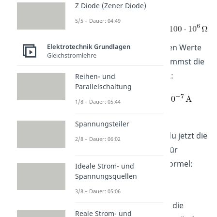
Z Diode (Zener Diode)
5/5 – Dauer: 04:49
Elektrotechnik Grundlagen
Jetzt setzt du die gegebenen Werte
Gleichstromlehre
in die Formel ein und bestimmst die
-7
Stromstärke
zu
1,5 • 10
A
:
Reihen- und
Parallelschaltung
1/8 – Dauer: 05:44
Mithilfe der berechneten
Spannungsteiler
Stromstärke
I
bestimmst du jetzt die
2/8 – Dauer: 06:02
Leerlaufspannung
U
. Dafür
L
verwendest du folgende Formel:
Ideale Strom- und
Spannungsquellen
3/8 – Dauer: 05:06
In die Formel setzt du jetzt die
Reale Strom- und