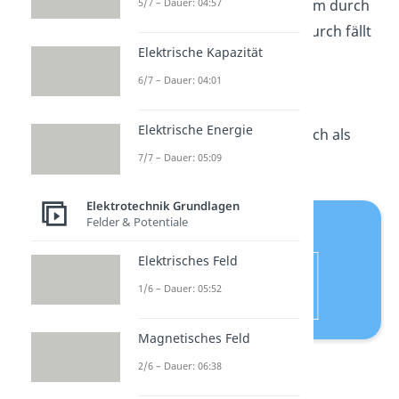
5/7 – Dauer: 04:57
Stromkreis fließt
kein
Strom durch
die Spannungsquelle. Dadurch fällt
Elektrische Kapazität
auch keine Spannung am
Innenwiderstand der
6/7 – Dauer: 04:01
Spannungsquelle ab. Die
Elektrische Energie
Leerlaufspannung wird auch als
Urspannung
bezeichnet.
7/7 – Dauer: 05:09
Elektrotechnik Grundlagen
Felder & Potentiale
Elektrisches Feld
1/6 – Dauer: 05:52
Magnetisches Feld
Leerlaufspannung
2/6 – Dauer: 06:38