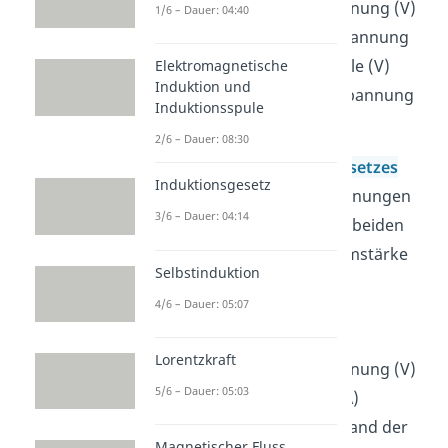
U
ist die Leerlaufspannung (V)
1/6 – Dauer: 04:40
L
U
ist die abfallende Spannung
i
an der Spannungsquelle (V)
Elektromagnetische
Induktion und
U
ist die abfallende Spannung
V
Induktionsspule
am Messgerät (V)
2/6 – Dauer: 08:30
Mithilfe des
ohmschen Gesetzes
Induktionsgesetz
kannst du die beiden Spannungen
3/6 – Dauer: 04:14
U
und
U
auch durch ihre beiden
i
V
Widerstände und die Stromstärke
Selbstinduktion
ausdrücken:
4/6 – Dauer: 05:07
Lorentzkraft
U
ist die Leerlaufspannung (V)
L
5/6 – Dauer: 05:03
I
ist die Stromstärke (A)
R
ist der Innenwiderstand der
i
Magnetischer Fluss