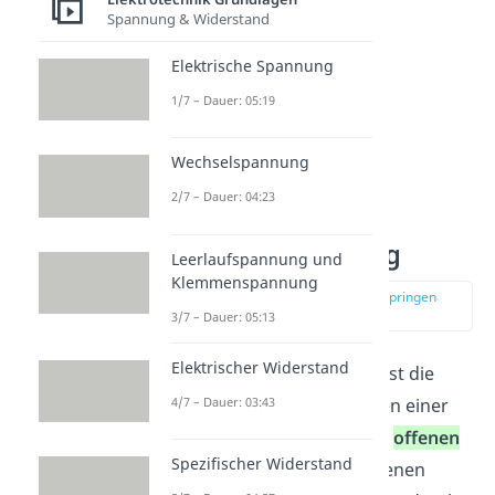
Spannung & Widerstand
Elektrische Spannung
1/7 – Dauer: 05:19
Wechselspannung
2/7 – Dauer: 04:23
Leerlaufspannung
Leerlaufspannung und
Klemmenspannung
zur Stelle im Video springen
(00:59)
3/7 – Dauer: 05:13
Elektrischer Widerstand
Die
Leerlaufspannung
U
ist die
L
4/7 – Dauer: 03:43
Spannung, die an den Polen einer
Spannungsquelle in einem
offenen
Spezifischer Widerstand
Stromkreis
anliegt. Im offenen