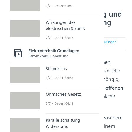
6/7 – Dauer: 04:46
Leerlaufspannung und
Klemmenspannung
Wirkungen des
einfach erklärt
elektrischen Stroms
7/7 – Dauer: 03:15
zur Stelle im Video springen
(00:13)
Elektrotechnik Grundlagen
Stromkreis & Messung
Die Größe der ausgegebenen
Stromkreis
Spannung
einer Spannungsquelle
1/7 – Dauer: 04:57
(z.B. Batterie) ist davon abhängig,
ob sich die Quelle in einem
offenen
Ohmsches Gesetz
oder
geschlossenen
Stromkreis
2/7 – Dauer: 04:41
befindet.
Du unterscheidest dabei zwischen
Parallelschaltung
der
Leerlaufspannung
in einem
Widerstand