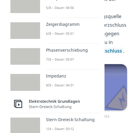
K
Strom, der bei einem
5/8 – Dauer: 04:56
Kurzschluss
der Spannungsquelle
Zeigerdiagramm
fließt. Was es mit einem Kurzschluss
auf sich hat und was du dagegen
6/8 – Dauer: 05:51
machen kannst, erfährst du in
Phasenverschiebung
unserem Beitrag zum
Kurzschluss
.
7/8 – Dauer: 05:07
Impedanz
8/8 – Dauer: 04:31
Elektrotechnik Grundlagen
Stern-Dreieck-Schaltung
Zum Video: Kurzschluss
Stern-Dreieck-Schaltung
1/4 – Dauer: 03:12