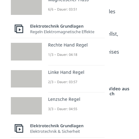
Spannungsquelle (Ω)
6/6 – Dauer: 03:51
R
ist der Widerstand des
V
Messgerätes (Ω)
Elektrotechnik Grundlagen
Regeln Elektromagnetische Effekte
Wenn du die Formel umstellst,
kannst du damit auch die
Rechte Hand Regel
Stromstärke
des Stromkreises
1/3 – Dauer: 04:18
berechnen:
Linke Hand Regel
2/3 – Dauer: 03:57
Studyflix vernetzt: Hier ein Video aus
einem anderen Bereich
Lenzsche Regel
3/3 – Dauer: 04:55
Elektrotechnik Grundlagen
Elektrotechnik & Sicherheit