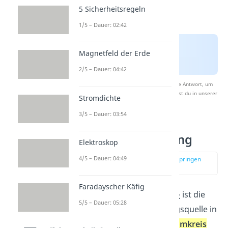
5 Sicherheitsregeln
1/5 – Dauer: 02:42
Magnetfeld der Erde
2/5 – Dauer: 04:42
Nach Beantwortung speichern wir deine Antwort, um
Studyflix zu verbessern. Mehr dazu erfährst du in unserer
Stromdichte
Datenschutzerklärung
.
3/5 – Dauer: 03:54
Klemmenspannung
Elektroskop
4/5 – Dauer: 04:49
zur Stelle im Video springen
(02:34)
Faradayscher Käfig
Die
Klemmenspannung
U
ist die
K
5/5 – Dauer: 05:28
Spannung einer Spannungsquelle in
einem
geschlossenen Stromkreis