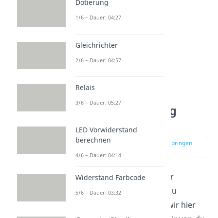
Dotierung
1/6 – Dauer: 04:27
Gleichrichter
2/6 – Dauer: 04:57
Relais
3/6 – Dauer: 05:27
Leerlaufspannung
berechnen
LED Vorwiderstand
berechnen
zur Stelle im Video springen
(03:26)
4/6 – Dauer: 04:14
Um dir die Berechnung der
Widerstand Farbcode
Leerlaufspannung
etwas zu
5/6 – Dauer: 03:32
veranschaulichen, haben wir hier