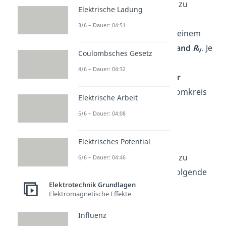
Um die
Leerlaufspannung
zu
Elektrische Ladung
messen, benötigst du ein
3/6 – Dauer: 04:51
Spannungsmessgerät mit einem
möglichst hohem
Widerstand
R
. Je
V
Coulombsches Gesetz
höher
der
Widerstand
des
4/6 – Dauer: 04:32
Messgeräts, desto
weniger
Stromfluss existiert im Stromkreis
Elektrische Arbeit
und desto
geringer
ist die
5/6 – Dauer: 04:08
Spannung, die an der
Spannungsquelle abfällt.
Elektrisches Potential
Um die
Leerlaufspannung
zu
6/6 – Dauer: 04:46
berechnen, benötigst du folgende
Elektrotechnik Grundlagen
Formel:
Elektromagnetische Effekte
Influenz