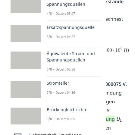
Werte für die beiden
Widerstände
Spannungsquellen
R
,
R
und die berechnete
i
V
4/8 – Dauer: 03:47
Stromstärke
I
ein und berechnest
Ersatzspannungsquelle
die Leerlaufspannung:
5/8 – Dauer: 04:27
Äquivalente Strom- und
Spannungsquellen
6/8 – Dauer: 02:56
Du bestimmst also die
Stromteiler
Leerlaufspannung
zu
15,0000075 V
.
Du siehst, durch die Verwendung
7/8 – Dauer: 04:16
eines möglichst
hochohmigen
Brückengleichrichter
Messgerätes, entspricht die
berechnete
Leerlaufspannung
U
8/8 – Dauer: 05:05
L
sehr genau der gemessenen