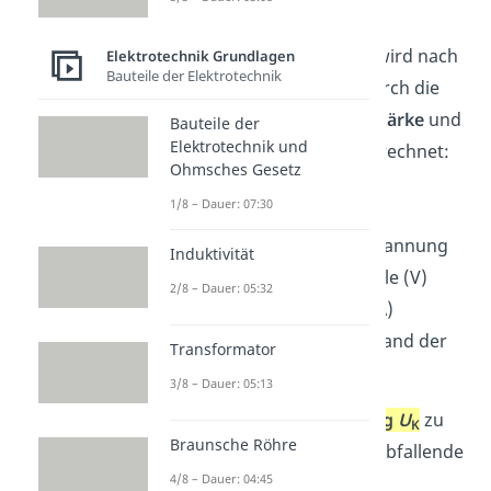
Die
Spannung
, die an der
Spannungsquelle abfällt, wird nach
Elektrotechnik Grundlagen
Bauteile der Elektrotechnik
dem ohmschen Gesetz durch die
Multiplikation der
Stromstärke
und
Bauteile der
Elektrotechnik und
des
Innenwiderstands
berechnet:
Ohmsches Gesetz
1/8 – Dauer: 07:30
U
ist die abfallende Spannung
i
Induktivität
an der Spannungsquelle (V)
2/8 – Dauer: 05:32
I
ist die Stromstärke (A)
R
ist der Innenwiderstand der
i
Transformator
Spannungsquelle (Ω)
3/8 – Dauer: 05:13
Um die
Klemmenspannung
U
zu
K
Braunsche Röhre
berechnen, musst du die abfallende
4/8 – Dauer: 04:45
Spannung
U
von der
i