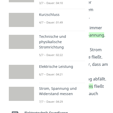
offenen Stromkreis und der
3/7 – Dauer: 04:10
Klemmenspannung
in einem
Kurzschluss
geschlossenen Stromkreis.
4/7 – Dauer: 01:49
Die
Klemmenspannung
ist immer
geringer
als die
Leerlaufspannung
.
Technische und
physikalische
Grund dafür ist, dass im
Stromrichtung
geschlossenen Stromkreis
Strom
5/7 – Dauer: 02:22
durch die Spannungsquelle fließt.
Der Stromfluss sorgt dafür, dass am
Elektrische Leistung
Innenwiderstand
der
6/7 – Dauer: 04:21
Spannungsquelle Spannung abfällt.
In einem
offenen Stromkreis
fließt
Strom, Spannung und
kein Strom, dadurch kann auch
Widerstand messen
keine Spannung am
7/7 – Dauer: 04:29
Innenwiderstand abfallen.
Elektrotechnik Grundlagen