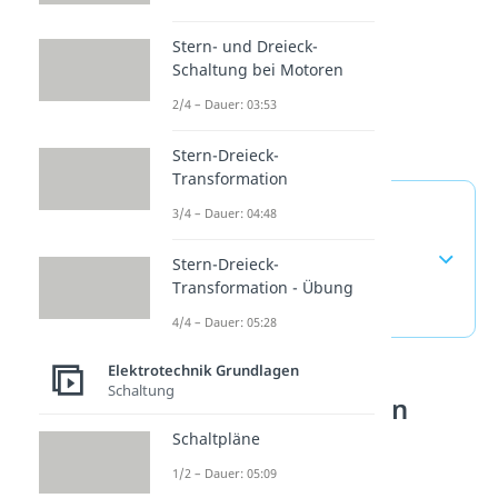
Stern- und Dreieck-
Schaltung bei Motoren
2/4 – Dauer: 03:53
Stern-Dreieck-
Transformation
Leerlaufspannung und
3/4 – Dauer: 04:48
Klemmenspannung —
Stern-Dreieck-
häufigste Fragen
Transformation - Übung
(ausklappen)
4/4 – Dauer: 05:28
Elektrotechnik Grundlagen
Schaltung
Spannungsquellen
verstehen
Schaltpläne
1/2 – Dauer: 05:09
Leerlaufspannung und