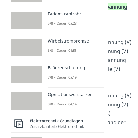
ursprünglichen
Leerlaufspannung
Fadenstrahlrohr
U
abziehen:
L
5/8 – Dauer: 05:28
Wirbelstrombremse
U
ist die Klemmenspannung (V)
K
U
ist die Leerlaufspannung (V)
6/8 – Dauer: 04:55
L
U
ist die abfallende Spannung
i
Brückenschaltung
an der Spannungsquelle (V)
7/8 – Dauer: 05:19
Operationsverstärker
U
ist die Klemmenspannung (V)
K
U
ist die Leerlaufspannung (V)
8/8 – Dauer: 04:14
L
I
ist die Stromstärke (A)
Elektrotechnik Grundlagen
R
ist der Innenwiderstand der
i
Zusatzbauteile Elektrotechnik
Spannungsquelle (Ω)