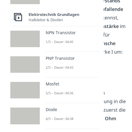
Da du die Größe des
Widerstands
des Messgeräts und die
abfallende
Elektrotechnik Grundlagen
Spannung
am Messgerät kennst,
Halbleiter & Dioden
kannst du damit die
Stromstärke
im
NPN Transistor
Stromkreis berechnen. Dafür
1/5 – Dauer: 04:45
formst du einfach das
ohmsche
Gesetz
nach der Stromstärke I um:
PNP Transistor
2/5 – Dauer: 04:43
Mosfet
Bevor du die Werte für den
3/5 – Dauer: 04:36
Widerstand und die Spannung in die
Diode
Formel einsetzt, musst du zuerst die
Einheit des Widerstands in
Ohm
4/5 – Dauer: 04:38
(Ω)
umrechnen: