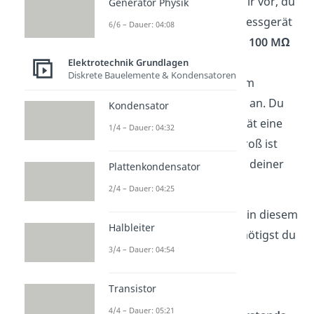
ein Beispiel für dich. Stell dir vor, du
Generator Physik
schaltest ein Spannungsmessgerät
6/6 – Dauer: 04:08
mit einem Widerstand von
100 MΩ
(Megaohm) an eine
Elektrotechnik Grundlagen
Diskrete Bauelemente & Kondensatoren
Spannungsquelle mit einem
Innenwiderstand von
50 Ω
an. Du
Kondensator
misst mit deinem Messgerät eine
1/4 – Dauer: 04:32
Spannung von
15 V
. Wie groß ist
also die Leerlaufspannung deiner
Plattenkondensator
Quelle?
2/4 – Dauer: 04:25
Um die Leerlaufspannung in diesem
Halbleiter
Beispiel zu berechnen, benötigst du
3/4 – Dauer: 04:54
folgende Formel:
Transistor
4/4 – Dauer: 05:21