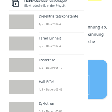
Elektrotechnik Grundlagen
mit Stromfluss. Durch den
Elektrotechnik in der Physik
Stromfluss fällt am
Dielektrizitätskonstante
Innenwiderstand der
1/5 – Dauer: 04:45
Spannungsquelle eine Spannung ab.
Deshalb ist die Klemmenspannung
Farad Einheit
geringer als die ursprüngliche
2/5 – Dauer: 02:45
Leerlaufspannung.
Hysterese
3/5 – Dauer: 05:12
Hall Effekt
4/5 – Dauer: 03:46
Zyklotron
Leerlaufspannung
5/5 – Dauer: 05:08