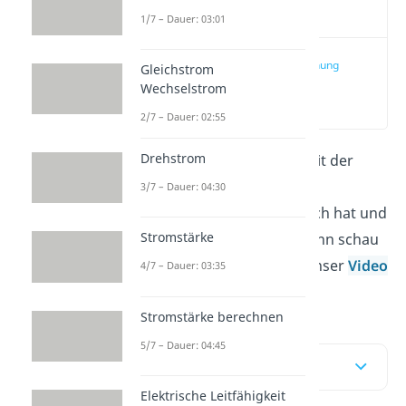
Video
1/7 – Dauer: 03:01
Leerlaufspannung
Gleichstrom
und
Wechselstrom
Klemmenspannung
(00:13)
einfach erklärt
2/7 – Dauer: 02:55
Drehstrom
Du willst wissen, was es mit der
Leerlaufspannung
und
3/7 – Dauer: 04:30
Klemmenspannung
auf sich hat und
Stromstärke
wie du sie berechnest? Dann schau
dir unseren Beitrag und unser
Video
4/7 – Dauer: 03:35
an!
Stromstärke berechnen
5/7 – Dauer: 04:45
Inhaltsübersicht
Elektrische Leitfähigkeit