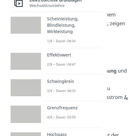
Elektrotechnik Grundlagen
Klemmenspannung
U
.
K
Wechselstromlehre
Wie du die Spannung in einem
Scheinleistung,
Stromkreis messen kannst, zeigen
Blindleistung,
Wirkleistung
wir dir in
diesem Video
!
1/8 – Dauer: 04:54
Kurzschluss
Effektivwert
2/8 – Dauer: 04:47
Mithilfe der
Leerlaufspannung
und
des
Innenwiderstands
der
Schwingkreis
Spannungsquelle kannst du
3/8 – Dauer: 04:33
außerdem den Kurzschlussstrom
I
K
berechnen:
Grenzfrequenz
4/8 – Dauer: 03:59
Hochpass
Der
Kurzschlussstrom
I
ist der