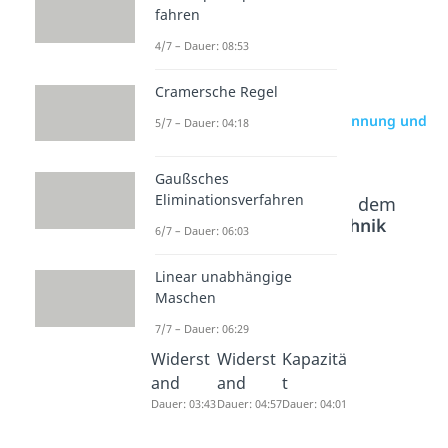
fahren
4/7 – Dauer: 08:53
Cramersche Regel
zur Videoseite: Leerlaufspannung und
5/7 – Dauer: 04:18
Klemmenspannung
Gaußsches
Eliminationsverfahren
Beliebte Inhalte aus dem
Bereich
Elektrotechnik
6/7 – Dauer: 06:03
Grundlagen
Linear unabhängige
Maschen
Elektrisc
Spezifis
Elektrisc
7/7 – Dauer: 06:29
her
cher
he
Widerst
Widerst
Kapazitä
and
and
t
Dauer: 03:43
Dauer: 04:57
Dauer: 04:01