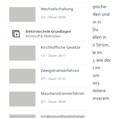
Klemmenspannung sind typische
Wechselschaltung
Größen bei Spannungsquellen und
2/2 – Dauer: 02:04
gehören zu den Grundlagen in
elektrischen Schaltungen. Du
Elektrotechnik Grundlagen
Kirchhoff & Methoden
beschreibst Spannungsquellen in
Modellen und ordnest dazu Strom,
Kirchhoffsche Gesetze
Spannung und Widerstände im
1/7 – Dauer: 06:17
Stromkreis. So erkennst du, wie der
Innenwiderstand die Werte im
Zweigstromverfahren
Betrieb verändert und warum
2/7 – Dauer: 07:32
Messungen unter Last anders
ausfallen als im Leerlauf. Weitere
Maschenstromverfahren
Videos dazu findest du in unserem
3/7 – Dauer: 08:09
Elektrotechnikbereich
.
Knotenpunktpotentialver