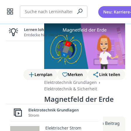
Suche
Neu: Karriere
Lernen lohnt sich!
Entdecke hier deine Chancen.
Lernplan
Merken
Link teilen
Elektrotechnik Grundlagen
Elektrotechnik & Sicherheit
Magnetfeld der Erde
(Video)
Elektrotechnik Grundlagen
Strom
Weitere Infos erhältst du im Beitrag
Elektrischer Strom
zum Video