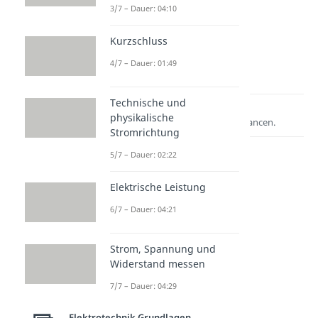
3/7 – Dauer: 04:10
Kurzschluss
4/7 – Dauer: 01:49
Technische und
Lernen lohnt sich!
physikalische
Entdecke hier deine Chancen.
Stromrichtung
5/7 – Dauer: 02:22
Elektrische Leistung
6/7 – Dauer: 04:21
Strom, Spannung und
Widerstand messen
Weitere Inhalte:
7/7 – Dauer: 04:29
Elektrotechnik
Grundlagen
Elektrotechnik Grundlagen