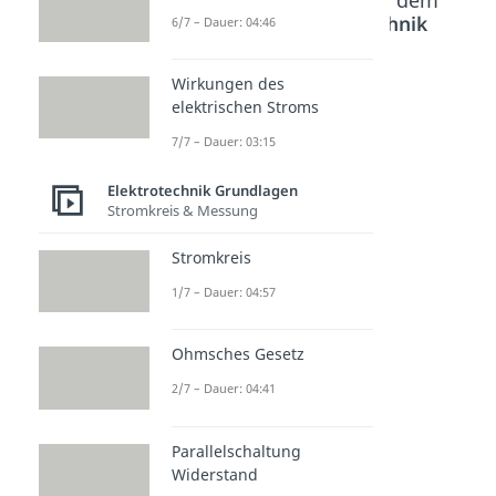
Beliebte Inhalte aus dem
Bereich
Elektrotechnik
6/7 – Dauer: 04:46
Grundlagen
Wirkungen des
elektrischen Stroms
Stromdi
Elektros
Faraday
7/7 – Dauer: 03:15
chte
kop
scher
Dauer: 03:54
Dauer: 04:49
Käfig
Elektrotechnik Grundlagen
Dauer: 05:28
Stromkreis & Messung
Stromkreis
1/7 – Dauer: 04:57
Ohmsches Gesetz
2/7 – Dauer: 04:41
Parallelschaltung
Widerstand