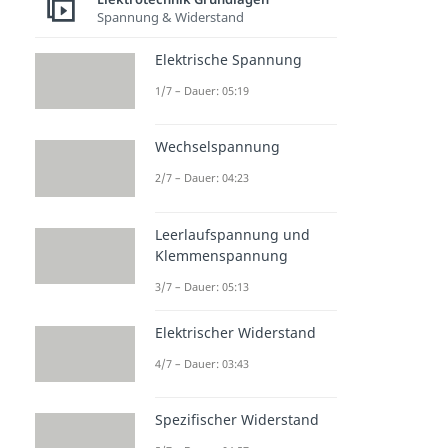
Spannung & Widerstand
Elektrotechnik & Sicherheit
5 Sicherheitsregeln
Elektrische Spannung
Dauer: 02:42
Magnetfeld der Erde
1/7 – Dauer: 05:19
Dauer: 04:42
Stromdichte
Wechselspannung
Dauer: 03:54
Elektroskop
2/7 – Dauer: 04:23
Dauer: 04:49
Faradayscher Käfig
Leerlaufspannung und
Dauer: 05:28
Klemmenspannung
3/7 – Dauer: 05:13
Elektrischer Widerstand
4/7 – Dauer: 03:43
Spezifischer Widerstand