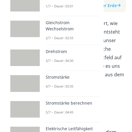
zum Beitrag: Magnetfeld der Erde
1/7 – Dauer: 03:01
Gleichstrom
In diesem Video wird erklärt, wie
Wechselstrom
das Magnetfeld der Erde entsteht
2/7 – Dauer: 02:55
und warum es wichtig für unser
Leben ist. Du erfährst, welche
Drehstrom
Auswirkungen das Magnetfeld auf
3/7 – Dauer: 04:30
unseren Alltag hat und wie es uns
vor gefährlicher Strahlung aus dem
Stromstärke
Weltall schützt.
4/7 – Dauer: 03:35
Stromstärke berechnen
5/7 – Dauer: 04:45
Elektrische Leitfähigkeit