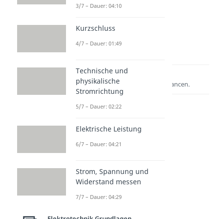
3/7 – Dauer: 04:10
Kurzschluss
4/7 – Dauer: 01:49
Technische und
Lernen lohnt sich!
physikalische
Entdecke hier deine Chancen.
Stromrichtung
5/7 – Dauer: 02:22
Elektrische Leistung
6/7 – Dauer: 04:21
Strom, Spannung und
Widerstand messen
Weitere Inhalte:
7/7 – Dauer: 04:29
Elektrotechnik
Grundlagen
Elektrotechnik Grundlagen