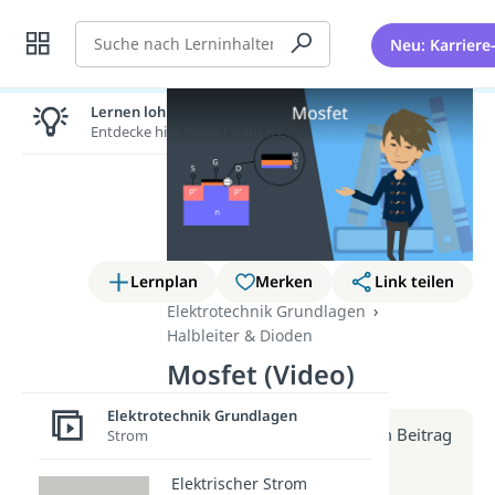
Suche
Neu: Karriere
Lernen lohnt sich!
Entdecke hier deine Chancen.
Lernplan
Merken
Link teilen
Elektrotechnik Grundlagen
Halbleiter & Dioden
Mosfet (Video)
Elektrotechnik Grundlagen
Weitere Infos erhältst du im Beitrag
Strom
zum Video
Elektrischer Strom
zum Beitrag: Mosfet