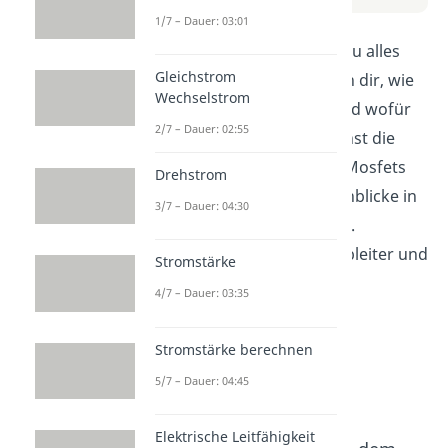
1/7 – Dauer: 03:01
In diesem Video erfährst du alles
Gleichstrom
über Mosfets. Wir erklären dir, wie
Wechselstrom
ein Mosfet funktioniert und wofür
2/7 – Dauer: 02:55
er verwendet wird. Du lernst die
verschiedenen Arten von Mosfets
Drehstrom
kennen und bekommst Einblicke in
3/7 – Dauer: 04:30
ihre Anwendungsbereiche.
Entdecke die Welt der Halbleiter und
Stromstärke
vertiefe dein Wissen!
4/7 – Dauer: 03:35
Stromstärke berechnen
5/7 – Dauer: 04:45
Elektrische Leitfähigkeit