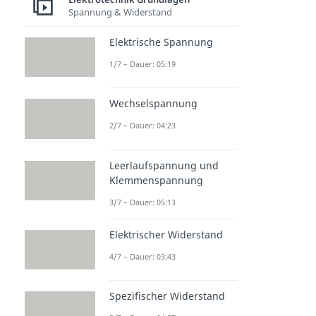
Spannung & Widerstand
Halbleiter & Dioden
NPN Transistor
Elektrische Spannung
Dauer: 04:45
PNP Transistor
1/7 – Dauer: 05:19
Dauer: 04:43
Mosfet
Wechselspannung
Dauer: 04:36
Diode
2/7 – Dauer: 04:23
Dauer: 04:38
Z Diode (Zener Diode)
Leerlaufspannung und
Dauer: 04:49
Klemmenspannung
3/7 – Dauer: 05:13
Elektrischer Widerstand
4/7 – Dauer: 03:43
Spezifischer Widerstand