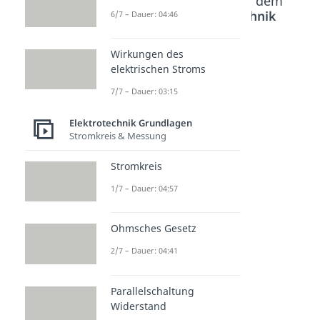
Beliebte Inhalte aus dem
Bereich
Elektrotechnik
6/7 – Dauer: 04:46
Grundlagen
Wirkungen des
elektrischen Stroms
Diode
Z Diode
Reihen-
7/7 – Dauer: 03:15
Dauer: 04:38
(Zener
und
Diode)
Parallels
Elektrotechnik Grundlagen
Dauer: 04:49
chaltun
Stromkreis & Messung
g
Dauer: 05:44
Stromkreis
1/7 – Dauer: 04:57
Ohmsches Gesetz
2/7 – Dauer: 04:41
Parallelschaltung
Widerstand