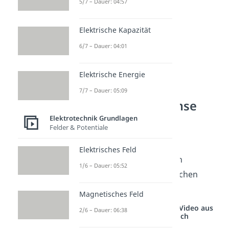
5/7 – Dauer: 04:57
Elektrische Kapazität
6/7 – Dauer: 04:01
Elektrische Energie
7/7 – Dauer: 05:09
Wirbelstrombremse
Funktion
Elektrotechnik Grundlagen
Felder & Potentiale
Für ein Verständnis der
Elektrisches Feld
Wirbelstrombremse, ist ein
1/6 – Dauer: 05:52
Verständnis der physikalischen
Prozesse wichtig.
Magnetisches Feld
Studyflix vernetzt: Hier ein Video aus
2/6 – Dauer: 06:38
einem anderen Bereich