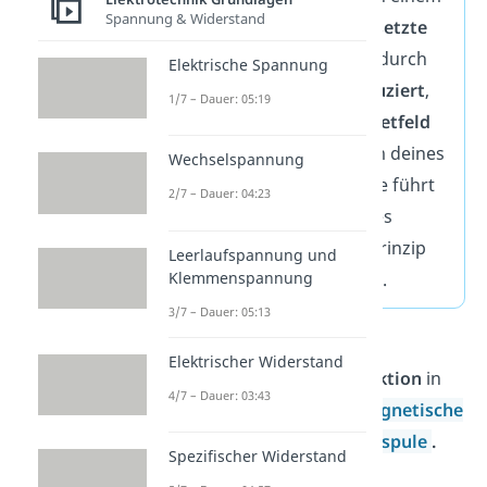
Spannung & Widerstand
Leiter
eine
entgegengesetzte
Spannung
induziert
. Dadurch
Elektrische Spannung
wird ein
Stromfluss
induziert
,
1/7 – Dauer: 05:19
welcher selbst ein
Magnetfeld
entgegengesetzt zu dem deines
Wechselspannung
Magneten erzeugt. Diese führt
2/7 – Dauer: 04:23
zu einer Abbremsung des
Leitmaterials und zum Prinzip
Leerlaufspannung und
Klemmenspannung
der
Wirbelstrombremse
.
3/7 – Dauer: 05:13
Du erfährst mehr über die
Elektrischer Widerstand
elektromagnetische
Induktion
in
4/7 – Dauer: 03:43
unserem Video
Elektromagnetische
Induktion und Induktionsspule
.
Spezifischer Widerstand