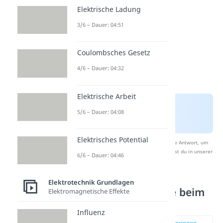
Elektrische Ladung
3/6 – Dauer: 04:51
Coulombsches Gesetz
4/6 – Dauer: 04:32
Elektrische Arbeit
5/6 – Dauer: 04:08
Elektrisches Potential
Nach Beantwortung speichern wir deine Antwort, um
Studyflix zu verbessern. Mehr dazu erfährst du in unserer
6/6 – Dauer: 04:46
Datenschutzerklärung
.
Elektrotechnik Grundlagen
Wirbelstrombremse beim
Elektromagnetische Effekte
Eintritt
Influenz
zur Stelle im Video springen