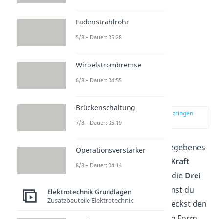
Fadenstrahlrohr
5/8 – Dauer: 05:28
Wirbelstrombremse
6/8 – Dauer: 04:55
Drei Finger Regel
Brückenschaltung
zur Stelle im Video springen
(02:52)
7/8 – Dauer: 05:19
Damit du schnell für ein gegebenes
Operationsverstärker
Problem die Richtung der
Kraft
8/8 – Dauer: 04:14
ermitteln kannst, benutze die
Drei
Finger
Regel
. Hierbei nimmst du
Elektrotechnik Grundlagen
Zusatzbauteile Elektrotechnik
deine rechte Hand und streckst den
Zeigefinger und Daumen in Form