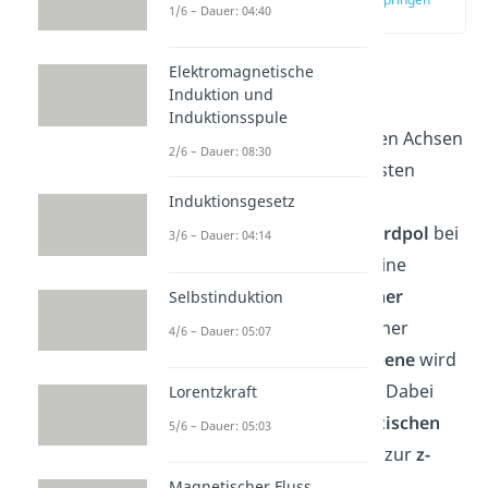
1/6 – Dauer: 04:40
(00:56)
Elektromagnetische
Stell dir hierzu ein
Induktion und
dreidimensionales
Induktionsspule
Koordinatensystem
mit den Achsen
2/6 – Dauer: 08:30
x
,
y
und
z
vor. Auf einer festen
Position befindet sich ein
Induktionsgesetz
Dauermagnet
mit dem
Nordpol
bei
3/6 – Dauer: 04:14
z
und dem
Südpol
bei
-z
. Eine
Kupferplatte mit
homogener
Selbstinduktion
Ladungsverteilung
und einer
4/6 – Dauer: 05:07
Ausdehnung auf der
xy-Ebene
wird
nun von
x
nach
-x
bewegt. Dabei
Lorentzkraft
durchquert sie die
magnetischen
5/6 – Dauer: 05:03
Feldlinien
, welche parallel zur
z-
Achse
verlaufen.
Magnetischer Fluss