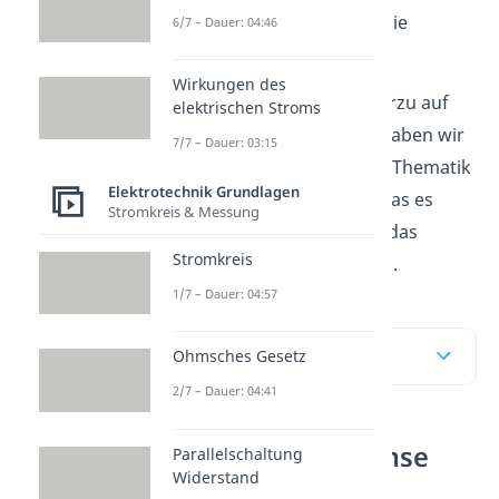
deren Auswirkungen auf die
6/7 – Dauer: 04:46
Bremskraft
ein.
Wirkungen des
Schau dir unser
Video
hierzu auf
elektrischen Stroms
jeden Fall noch an. Darin haben wir
7/7 – Dauer: 03:15
für dich die hier erwähnte Thematik
Elektrotechnik Grundlagen
audiovisuell aufbereitet, was es
Stromkreis & Messung
deutlich einfacher macht, das
Stromkreis
Gelernte noch zu vertiefen.
1/7 – Dauer: 04:57
Inhaltsübersicht
Ohmsches Gesetz
2/7 – Dauer: 04:41
Wirbelstrombremse
Parallelschaltung
Widerstand
einfach erklärt