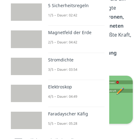
5 Sicherheitsregeln
Magnetfeld auf eine bewegte
1/5 – Dauer: 02:42
Ladung
ausübt. Jene
Elektronen,
welche sich näher am
Magneten
Magnetfeld der Erde
befinden, erfahren die größte Kraft,
2/5 – Dauer: 04:42
wodurch dort ein starker
Elektronenfluss in
y-Richtung
Stromdichte
entsteht.
3/5 – Dauer: 03:54
Elektroskop
4/5 – Dauer: 04:49
Faradayscher Käfig
5/5 – Dauer: 05:28
Lorentzkraft