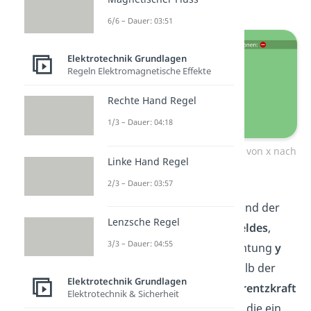
6/6 – Dauer: 03:51
Elektrotechnik Grundlagen
Regeln Elektromagnetische Effekte
Rechte Hand Regel
1/3 – Dauer: 04:18
Bewegung einer Kupferplatte von x nach
Linke Hand Regel
-x
2/3 – Dauer: 03:57
Aufgrund der Bewegung und der
Lenzsche Regel
Ausrichtung des
Magnetfeldes
,
3/3 – Dauer: 04:55
wirkt nun eine Kraft in Richtung
y
auf die Elektronen innerhalb der
Elektrotechnik Grundlagen
Platte. Diese Kraft wird
Lorentzkraft
Elektrotechnik & Sicherheit
genannt. Dies ist die Kraft, die ein