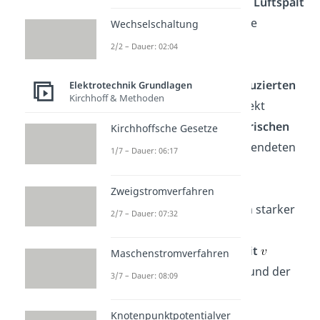
Luftspalt: Ein größerer
Luftspalt
verringert die maximale
Wechselschaltung
Bremswirkung
.
2/2 – Dauer: 02:04
Leitfähigkeit
der
Bremsscheibe: Die
induzierten
Elektrotechnik Grundlagen
Kirchhoff & Methoden
Wirbelströme
sind direkt
proportional zur
elektrischen
Kirchhoffsche Gesetze
Leitfähigkeit
des verwendeten
1/7 – Dauer: 06:17
Mediums.
Geschwindigkeit
: Die
Zweigstromverfahren
Bremswirkung
steht in starker
2/7 – Dauer: 07:32
Abhängigkeit zur
Relativgeschwindigkeit
Maschenstromverfahren
zwischen
Magnetfeld
und der
3/7 – Dauer: 08:09
Bremsscheibe.
Form
der
Knotenpunktpotentialver