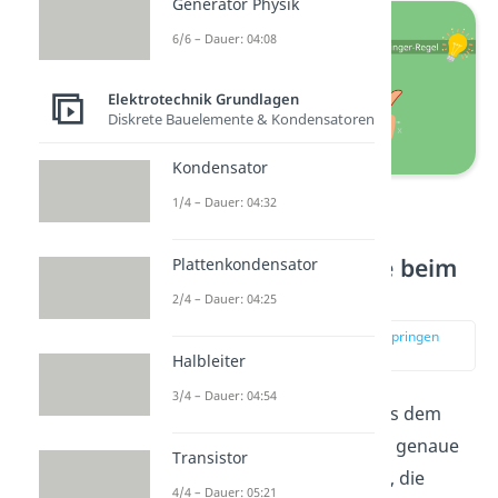
Generator Physik
6/6 – Dauer: 04:08
Elektrotechnik Grundlagen
Diskrete Bauelemente & Kondensatoren
Kondensator
Drei-Finger-Regel
1/4 – Dauer: 04:32
Wirbelstrombremse beim
Plattenkondensator
Austritt
2/4 – Dauer: 04:25
zur Stelle im Video springen
(02:14)
Halbleiter
3/4 – Dauer: 04:54
Beim Austritt der Platte aus dem
Magnetfeld, geschieht das genaue
Transistor
Gegenteil. Jene Elektronen, die
4/4 – Dauer: 05:21