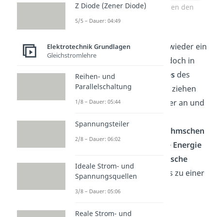
Z Diode (Zener Diode)
Elektronenbewegung gegen den
Uhrzeigersinn
5/5 – Dauer: 04:49
Der
Wirbelstrom
erzeugt wieder ein
Elektrotechnik Grundlagen
Gleichstromlehre
Magnetfeld. Dieses Mal jedoch in
Richtung des
Magnetfeldes
des
Reihen- und
Parallelschaltung
Dauermagneten
. Dadurch ziehen
Platte und
Magnet
einander an und
1/8 – Dauer: 05:44
es kommt erneut zu einer
Spannungsteiler
Abbremsung. Nach dem
Ohmschen
2/8 – Dauer: 06:02
Gesetz
wird die
kinetische
Energie
der Kupferplatte in
thermische
Ideale Strom- und
Energie
umgewandelt, was zu einer
Spannungsquellen
Erwärmung führt.
3/8 – Dauer: 05:06
Du siehst also, die
Reale Strom- und