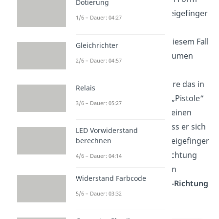
Dotierung
einer „Pistole“ aus. Dein Zeigefinger
1/6 – Dauer: 04:27
deutet in Richtung der
Elektronenbewegung
, in diesem Fall
Gleichrichter
also in Richtung
-x
. Der Daumen
2/6 – Dauer: 04:57
deutet in Richtung der
Magnetfeldlinien
, hier wäre das in
Relais
Richtung
-z
. Hast du diese „Pistole“
3/6 – Dauer: 05:27
ausgerichtet streckst du deinen
Mittelfinger derart aus, dass er sich
LED Vorwiderstand
in einem 90° Winkel zum Zeigefinger
berechnen
befindet. Dieser zeigt in Richtung
4/6 – Dauer: 04:14
der wirkenden
Kraft
, was in
Widerstand Farbcode
unserem Fall die positive
y-Richtung
5/6 – Dauer: 03:32
ist.