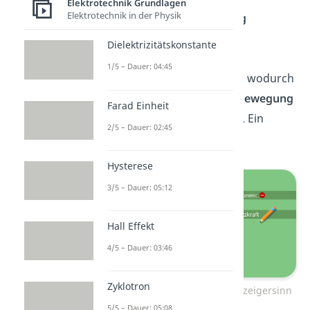
Elektrotechnik Grundlagen
Elektrotechnik in der Physik
Um die
Ladungsverteilung
auszugleichen, fließen die
Dielektrizitätskonstante
Elektronen der entfernten
1/5 – Dauer: 04:45
Plattenseite in -y-Richtung, wodurch
eine zirkulare
Elektronenbewegung
Farad Einheit
im Uhrzeigersinn entsteht. Ein
2/5 – Dauer: 02:45
sogenannter Wirbelstrom.
Hysterese
3/5 – Dauer: 05:12
Hall Effekt
4/5 – Dauer: 03:46
Zyklotron
Elektronenbewegung im Uhrzeigersinn
5/5 – Dauer: 05:08