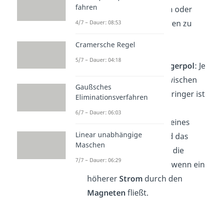
fahren
Scheibe: Unebenheiten oder
Inhomogenitäten, führen zu
4/7 – Dauer: 08:53
einer verringerten
Cramersche Regel
Bremswirkung
.
5/7 – Dauer: 04:18
Fläche
unter dem
Erregerpol
: Je
kleiner die
Fläche
zwischen
Gaußsches
den
Polen
ist, desto geringer ist
Eliminationsverfahren
die Bremswirkung.
6/7 – Dauer: 06:03
Spulenstrom
: Im Falle eines
Linear unabhängige
Elektromagneten
, wird das
Maschen
Magnetfeld
und damit die
7/7 – Dauer: 06:29
Bremskraft
stärker, wenn ein
höherer
Strom
durch den
Magneten
fließt.