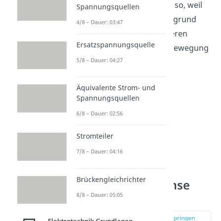
Wirbelstrombremse
heißt so, weil
Spannungsquellen
ein
homogener
Leiter
, aufgrund
4/8 – Dauer: 03:47
von Wirbelströmen und deren
Ersatzspannungsquelle
Magnetfeldern, in seiner Bewegung
5/8 – Dauer: 04:27
abgebremst wird.
Äquivalente Strom- und
Spannungsquellen
6/8 – Dauer: 02:56
Stromteiler
7/8 – Dauer: 04:16
Brückengleichrichter
Wirbelstrombremse
8/8 – Dauer: 05:05
Berechnung
zur Stelle im Video springen