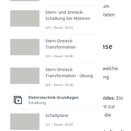
umgekehrt proportional zum
Stern- und Dreieck-
Widerstand
des betrachteten
Schaltung bei Motoren
Leitmediums.
2/4 – Dauer: 03:53
Stern-Dreieck-
Wirbelstrombremse
Transformation
Parameter
3/4 – Dauer: 04:48
Es gibt sieben
Parameter
, welche
Stern-Dreieck-
Transformation - Übung
die Stärke der Bremswirkung
bestimmen:
4/4 – Dauer: 05:28
Richtung des
Magnetfeldes
: Ein
Elektrotechnik Grundlagen
Schaltung
Magnetfeld
senkrecht zur
Bremsscheibe, erzeugt die
Schaltpläne
größte
Bremswirkung
.
1/2 – Dauer: 05:09