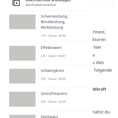
Elektrotechnik Grundlagen
(03:13)
Wechselstromlehre
Scheinleistung,
Hier lernst du, wie du die
Blindleistung,
Bremskraft
einer
Wirkleistung
Wirbelstrombremse
berechnest,
1/8 – Dauer: 04:54
sowie welche wichtigen Faktoren
mit einfließen. Du erfährst hier
Effektivwert
nicht, wie die
Formel
genau
2/8 – Dauer: 04:47
hergeleitet wird. Solltest du dies
aber wollen, so erhältst du folgende
Schwingkreis
Tipps.
3/8 – Dauer: 04:33
Beginne damit, die
Coulombkraft
Grenzfrequenz
und die
Lorentzkraft
4/8 – Dauer: 03:59
gleichzusetzen. Durch
Äquivalenzumformung
erhältst du
Hochpass