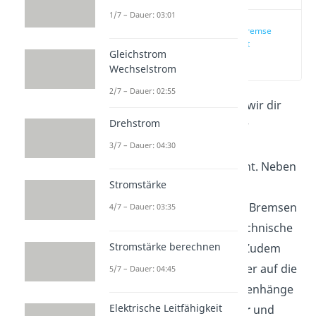
1/7 – Dauer: 03:01
Wirbelstrombremse
einfach erklärt
Gleichstrom
(00:13)
Wechselstrom
2/7 – Dauer: 02:55
In diesem Artikel erklären wir dir
Drehstrom
das Funktionsprinzip einer
Wirbelstrombremse
, auch
3/7 – Dauer: 04:30
Induktionsbremse
genannt. Neben
Stromstärke
ihren Vor- und Nachteilen
gegenüber mechanischen Bremsen
4/7 – Dauer: 03:35
stellen wir dir auch ihre technische
Stromstärke berechnen
Anwendungsgebiete vor. Zudem
gehen wir nochmal genauer auf die
5/7 – Dauer: 04:45
mathematischen Zusammenhänge
Elektrische Leitfähigkeit
der wichtigsten
Parameter
und