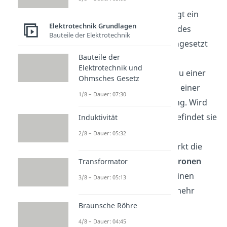
Dieser
Wirbelstrom
erzeugt ein
Elektrotechnik Grundlagen
Magnetfeld, welches dem des
Bauteile der Elektrotechnik
Dauermagneten
entgegengesetzt
Bauteile der
ist. Diese Abstoßung der
Elektrotechnik und
Magnetfelder
führt auch zu einer
Ohmsches Gesetz
Abstoßung der Platte, also einer
1/8 – Dauer: 07:30
Abbremsung der Bewegung. Wird
die Platte weiterbewegt, befindet sie
Induktivität
sich zwischen den beiden
2/8 – Dauer: 05:32
Magnetpolen
. Dadurch wirkt die
Lorentzkraft
auf alle
Elektronen
Transformator
gleich, weswegen es zu keinen
3/8 – Dauer: 05:13
weiteren
Wirbelströmen
mehr
kommt.
Braunsche Röhre
4/8 – Dauer: 04:45