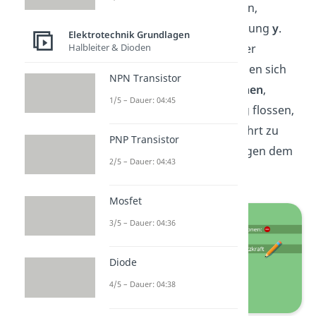
zuvor in Richtung
-y
flossen,
bewegen sich jetzt in Richtung
y
.
Elektrotechnik Grundlagen
Halbleiter & Dioden
Aufgrund der Erhaltung der
Ladungsverteilung
bewegen sich
NPN Transistor
entsprechend die
Elektronen
,
1/5 – Dauer: 04:45
welche zuvor in
y
Richtung flossen,
nun in Richtung
-y
. Dies führt zu
PNP Transistor
einem
Wirbelstrom
entgegen dem
2/5 – Dauer: 04:43
Uhrzeigersinn.
Mosfet
3/5 – Dauer: 04:36
Diode
4/5 – Dauer: 04:38