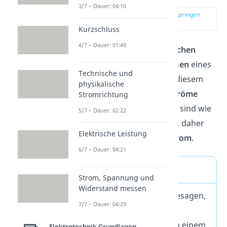
3/7 – Dauer: 04:10
zur Stelle im Video springen
(00:13)
Kurzschluss
4/7 – Dauer: 01:49
Bewegst du einen
elektrischen
Leiter
quer zu den
Feldlinien
eines
Technische und
Magnetfeldes
, werden in diesem
physikalische
Spannungen
und somit
Ströme
Stromrichtung
induziert
. Die
Stromlinien
sind wie
5/7 – Dauer: 02:22
Wirbel in sich geschlossen, daher
Elektrische Leistung
die Bezeichnung
Wirbelstrom
.
6/7 – Dauer: 04:21
Merke
Strom, Spannung und
Widerstand messen
Die
Lenzschen
Regeln
besagen,
7/7 – Dauer: 04:29
dass die Änderung des
magnetischen
Flusses
in einem
Elektrotechnik Grundlagen