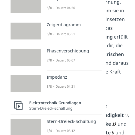
daraus die
induzierte
Spannung
.
5/8 – Dauer: 04:56
Diese wirst du brauchen, um sie in
weiterführende Formeln einsetzen
Zeigerdiagramm
zu können. Beachte, dass das
6/8 – Dauer: 05:51
Prinzip der
Energieerhaltung
erfüllt
sein muss. Das ermöglicht dir, die
Phasenverschiebung
mechanische
mit der
elektrischen
7/8 – Dauer: 05:07
Leistung
gleichzusetzen und daraus
die folgende
Formel
für die Kraft
Impedanz
herzuleiten.
8/8 – Dauer: 04:31
Elektrotechnik Grundlagen
Die
Bremskraft
ist damit
Stern-Dreieck-Schaltung
proportional zur
Geschwindigkeit
,
Stern-Dreieck-Schaltung
zum Quadrat der
Feldstärke
und
1/4 – Dauer: 03:12
dem Quadrat der
Feldbreite
und