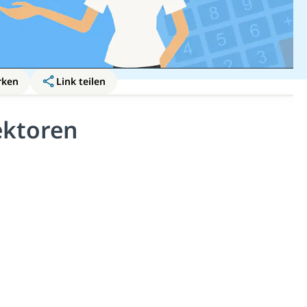
rken
Link teilen
ektoren