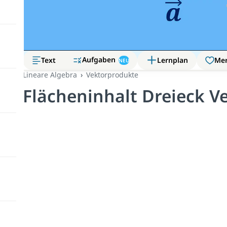
Aufgaben
Text
Lernplan
Me
NEU
Lineare Algebra
Vektorprodukte
Flächeninhalt Dreieck V