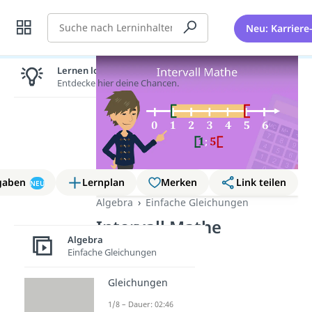
Suche
Neu: Karriere
Lernen lohnt sich!
Entdecke hier deine Chancen.
gaben
Lernplan
Merken
Link teilen
NEU
Algebra
Einfache Gleichungen
Intervall Mathe
Algebra
Einfache Gleichungen
Gleichungen
1/8 – Dauer: 02:46