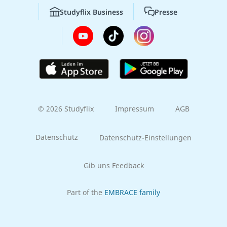
Studyflix Business
Presse
© 2026 Studyflix
Impressum
AGB
Datenschutz
Datenschutz-Einstellungen
Gib uns Feedback
Part of the
EMBRACE family