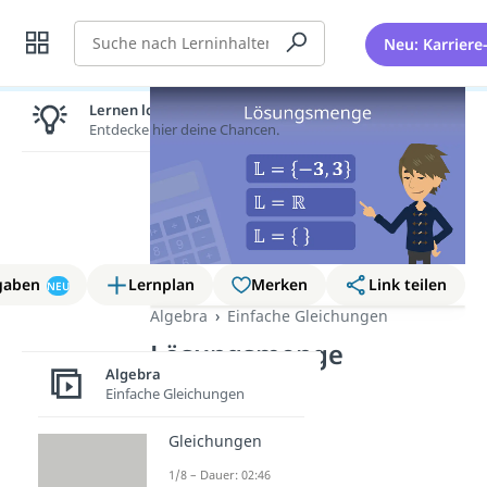
Suche
Neu: Karriere
Lernen lohnt sich!
Entdecke hier deine Chancen.
gaben
Lernplan
Merken
Link teilen
NEU
Algebra
Einfache Gleichungen
Lösungsmenge
Algebra
Einfache Gleichungen
Gleichungen
1/8 – Dauer: 02:46