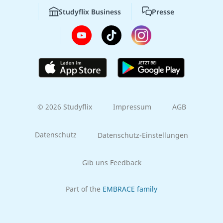
Studyflix Business
Presse
© 2026 Studyflix
Impressum
AGB
Datenschutz
Datenschutz-Einstellungen
Gib uns Feedback
Part of the
EMBRACE family