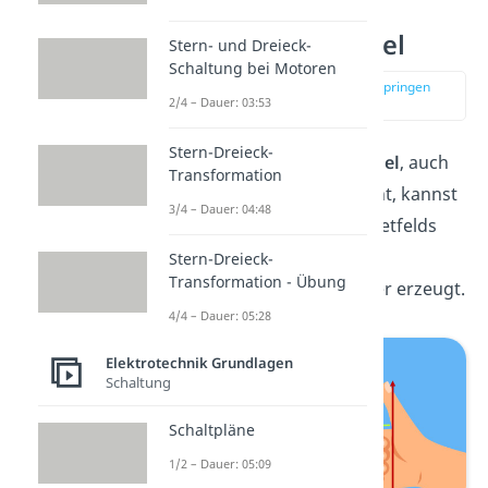
Rechte Faust Regel
Stern- und Dreieck-
Schaltung bei Motoren
zur Stelle im Video springen
2/4 – Dauer: 03:53
(03:47)
Stern-Dreieck-
Mit der
Rechten Faust Regel
, auch
Transformation
Korkenzieherregel genannt, kannst
3/4 – Dauer: 04:48
du die Richtung des Magnetfelds
bestimmen, welches ein
Stern-Dreieck-
Transformation - Übung
stromdurchflossener Leiter erzeugt.
4/4 – Dauer: 05:28
Elektrotechnik Grundlagen
Schaltung
Schaltpläne
1/2 – Dauer: 05:09