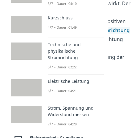
Richtung die Lorentzkraft wirkt. Der
3/7 – Dauer: 04:10
Daumen zeigt dabei in
Kurzschluss
Bewegungsrichtung der positiven
4/7 – Dauer: 01:49
Ladung (
technische Stromrichtung
), der Zeigefinger in die Richtung
Technische und
des Magnetfeldes und der
physikalische
Mittelfinger gibt die Richtung der
Stromrichtung
Lorentzkraft an.
5/7 – Dauer: 02:22
Elektrische Leistung
6/7 – Dauer: 04:21
Strom, Spannung und
Widerstand messen
7/7 – Dauer: 04:29
Elektrotechnik Grundlagen