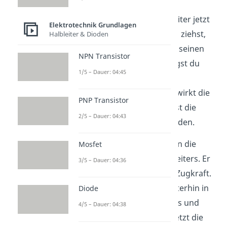
Das heißt, wenn du den Leiter jetzt
Elektrotechnik Grundlagen
beispielsweise nach rechts ziehst,
Halbleiter & Dioden
bewegst du den Leiter mit seinen
NPN Transistor
Ladungen. Dadurch bewegst du
1/5 – Dauer: 04:45
auch die Ladungen im
Magnetfeld
.
Das heißt, es wirkt die
PNP Transistor
Lorentzkraft und du kannst die
2/5 – Dauer: 04:43
Rechte Hand Regel
anwenden.
Dafür zeigt dein Daumen in die
Mosfet
Bewegungsrichtung des Leiters. Er
3/5 – Dauer: 04:36
zeigt also in Richtung der Zugkraft.
Dein Zeigefinger zeigt weiterhin in
Diode
Richtung des Magnetfeldes und
4/5 – Dauer: 04:38
dein Mittelfinger gibt dir jetzt die