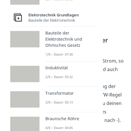
Elektrotechnik Grundlagen
Bauteile der Elektrotechnik
Bauteile der
Stromdurchflossener
Elektrotechnik und
Ohmsches Gesetz
Leiter
1/8 – Dauer: 07:30
Fließt jetzt der elektrische Strom, so
Induktivität
wirkt durch das Magnetfeld auch
2/8 – Dauer: 05:32
die Lorentzkraft auf die
Leiterschaukel. Die Richtung der
Transformator
Kraft kannst du mit der UVW-Regel
3/8 – Dauer: 05:13
bestimmen. Dafür hältst du deinen
Daumen
in die Richtung des
Braunsche Röhre
technischen Stroms (von + nach -).
4/8 – Dauer: 04:45
Danach richtest du deinen