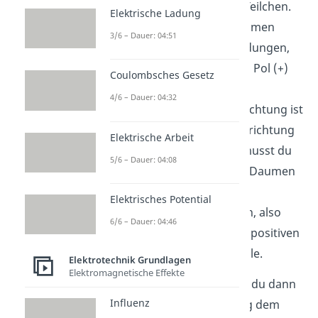
(Ursache)
der geladenen Teilchen.
Elektrische Ladung
Achtung: Den rechten Daumen
3/6 – Dauer: 04:51
benutzt du für positive Ladungen,
also zeigt er vom positiven Pol (+)
Coulombsches Gesetz
zum negativen Pol (-) der
4/6 – Dauer: 04:32
Spannungsquelle. Diese Richtung ist
auch als technische Stromrichtung
Elektrische Arbeit
definiert. Für Elektronen musst du
5/6 – Dauer: 04:08
dementsprechend deinen Daumen
entgegen der Elektronen
–
Elektrisches Potential
Bewegungsrichtung halten, also
6/6 – Dauer: 04:46
vom negativen Pol (-) zum positiven
Pol (+) der Spannungsquelle.
Elektrotechnik Grundlagen
Elektromagnetische Effekte
Im zweiten Schritt richtest du dann
Influenz
deinen Zeigefinger entlang dem