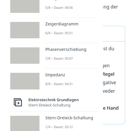
Mittelfinger gibt die Richtung der
5/8 – Dauer: 04:56
Kraft an.
Zeigerdiagramm
Merke
6/8 – Dauer: 05:51
Zusammenfassend kannst du
Phasenverschiebung
dir merken, dass du für
7/8 – Dauer: 05:07
bewegte positive Ladungen
immer die
Rechte Hand Regel
Impedanz
benutzt. Für bewegte negative
8/8 – Dauer: 04:31
Ladungen musst du entweder
die Rechte Hand Regel
Elektrotechnik Grundlagen
Stern-Dreieck-Schaltung
umdenken oder die
Linke Hand
Regel
verwenden.
Stern-Dreieck-Schaltung
1/4 – Dauer: 03:12