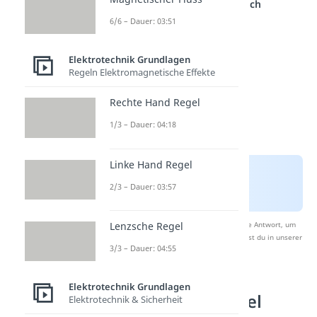
einem anderen Bereich
6/6 – Dauer: 03:51
Elektrotechnik Grundlagen
Regeln Elektromagnetische Effekte
Rechte Hand Regel
1/3 – Dauer: 04:18
Linke Hand Regel
2/3 – Dauer: 03:57
Nach Beantwortung speichern wir deine Antwort, um
Lenzsche Regel
Studyflix zu verbessern. Mehr dazu erfährst du in unserer
3/3 – Dauer: 04:55
Datenschutzerklärung
.
Elektrotechnik Grundlagen
Rechte Hand Regel
Elektrotechnik & Sicherheit