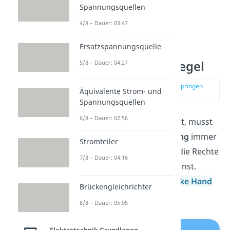
Spannungsquellen
4/8 – Dauer: 03:47
Ersatzspannungsquelle
Die Linke Hand Regel
5/8 – Dauer: 04:27
zur Stelle im Video springen
Äquivalente Strom- und
(03:10)
Spannungsquellen
6/8 – Dauer: 02:56
Wie du schon gemerkt hast, musst
du für
Elektronenbewegung
immer
Stromteiler
erst umdenken, bevor du die Rechte
7/8 – Dauer: 04:16
Hand Regel anwenden kannst.
Abhilfe schafft hier die
Linke Hand
Brückengleichrichter
Regel
.
8/8 – Dauer: 05:05