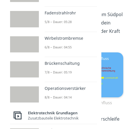
Zeigefinger
entlang des
Fadenstrahlrohr
Magnetfelds vom Nord- zum Südpol
5/8 – Dauer: 05:28
aus. Zum Schluss zeigt dir dein
Mittelfinger
die Richtung der Kraft
Wirbelstrombremse
an.
6/8 – Dauer: 04:55
Brückenschaltung
7/8 – Dauer: 05:19
Operationsverstärker
8/8 – Dauer: 04:14
Leiterschaukel mit Stromfluss
Elektrotechnik Grundlagen
Zusatzbauteile Elektrotechnik
Mit dem Versuch der Leiterschleife
kannst du sehr schön die