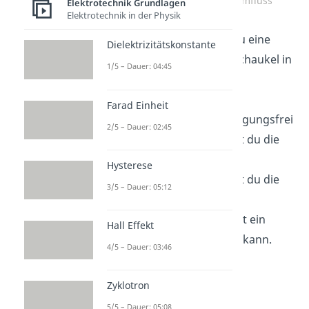
Leiterschaukel ohne Stromfluss
Elektrotechnik Grundlagen
Elektrotechnik in der Physik
Für den Versuch hängst du eine
Dielektrizitätskonstante
nicht magnetische Leiterschaukel in
1/5 – Dauer: 04:45
das Magnetfeld eines
Hufeisenmagneten. Die
Farad Einheit
Leiterschaukel muss bewegungsfrei
2/5 – Dauer: 02:45
aufgehängt werden, damit du die
Lorentzkraft sehen
Hysterese
kannst. Außerdem schließt du die
3/5 – Dauer: 05:12
Leiterschaukel an eine
Spannungsquelle an, damit ein
Hall Effekt
elektrischer Strom fließen kann.
4/5 – Dauer: 03:46
Zyklotron
5/5 – Dauer: 05:08