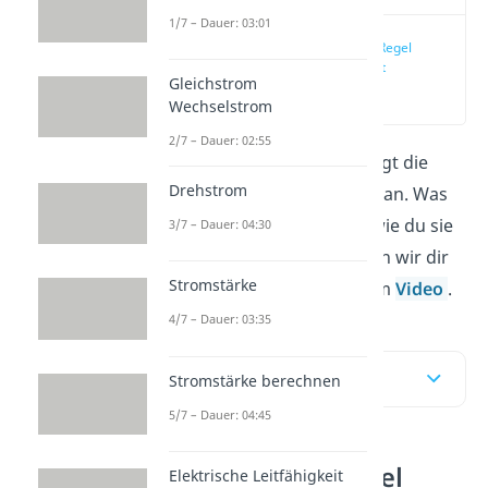
1/7 – Dauer: 03:01
Rechte Hand Regel
einfach erklärt
Gleichstrom
(00:11)
Wechselstrom
2/7 – Dauer: 02:55
Die
Rechte Hand Regel
zeigt die
Drehstrom
Richtung der Lorentzkraft an. Was
das genau bedeutet und wie du sie
3/7 – Dauer: 04:30
anwenden kannst, erklären wir dir
Stromstärke
im Beitrag oder in unserem
Video
.
4/7 – Dauer: 03:35
Inhaltsübersicht
Stromstärke berechnen
5/7 – Dauer: 04:45
Rechte Hand Regel
Elektrische Leitfähigkeit