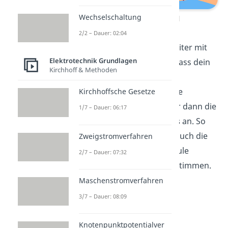
Wechselschaltung
Rechte-Faust-Regel
2/2 – Dauer: 02:04
Dabei umgreifst du den Leiter mit
Elektrotechnik Grundlagen
deiner Rechten Hand so, dass dein
Kirchhoff & Methoden
Daumen in
technische
Stromrichtung
zeigt. Deine
Kirchhoffsche Gesetze
restlichen Finger geben dir dann die
1/7 – Dauer: 06:17
Richtung des Magnetfelds
an. So
kannst du beispielsweise auch die
Zweigstromverfahren
Richtung des von einer Spule
2/7 – Dauer: 07:32
erzeugten Magnetfeld bestimmen.
Maschenstromverfahren
3/7 – Dauer: 08:09
Knotenpunktpotentialver