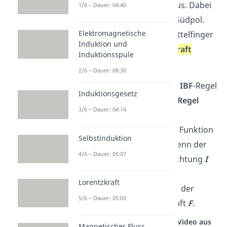
Magnetfeld
(Vermittler)
aus. Dabei
1/6 – Dauer: 04:40
zeigst du vom Nord- zum Südpol.
Elektromagnetische
Als Letztes gibt dir dein Mittelfinger
Induktion und
die Richtung der
Lorentzkraf
t
Induktionsspule
(Wirkung)
an.
2/6 – Dauer: 08:30
Du kannst dir das auch als
IBF
-Regel
Induktionsgesetz
(„Ich bin Franz“) oder
FBI-Regel
3/6 – Dauer: 04:14
merken. Dabei stehen die
Buchstaben jeweils für die Funktion
Selbstinduktion
deiner einzelnen Finger. Denn der
4/6 – Dauer: 05:07
Daumen zeigt die Stromrichtung
I
an, der Zeigefinger die
Lorentzkraft
Magnetfeldrichtung
B
und der
5/6 – Dauer: 05:03
Mittelfinger die Lorentzkraft
F
.
Studyflix vernetzt: Hier ein Video aus
Magnetischer Fluss