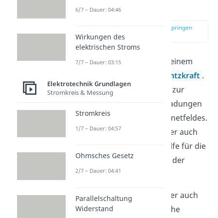
einfach erklärt
6/7 – Dauer: 04:46
zur Stelle im Video springen
(00:11)
Wirkungen des
elektrischen Stroms
Auf bewegte Ladungen in einem
7/7 – Dauer: 03:15
Magnetfeld wirkt die
Lorentzkraft
.
Elektrotechnik Grundlagen
Sie steht immer senkrecht zur
Stromkreis & Messung
Bewegungsrichtung der Ladungen
Stromkreis
und zur Richtung des Magnetfeldes.
1/7 – Dauer: 04:57
Die
Rechte Hand Regel
oder auch
UVW Regel ist eine Merkhilfe für die
Ohmsches Gesetz
Bestimmung der Richtung der
2/7 – Dauer: 04:41
Lorentzkraft.
Die
Rechte Hand Regel
oder auch
Parallelschaltung
Widerstand
UVW Regel gibt an, in welche