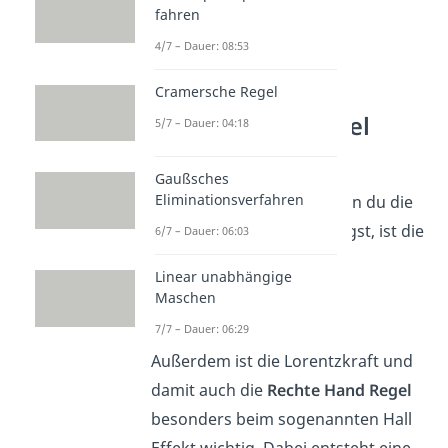
fahren
4/7 – Dauer: 08:53
Cramersche Regel
Rechte Hand Regel
5/7 – Dauer: 04:18
Beispiele
Gaußsches
Eliminationsverfahren
Wichtige Beispiele, in denen du die
Rechte Hand Regel benötigst, ist die
6/7 – Dauer: 06:03
Wirbenstrombremse
, das
Linear unabhängige
Fadenstrahlrohr
und der
Maschen
Faradaysche Käfig
.
7/7 – Dauer: 06:29
Außerdem ist die Lorentzkraft und
damit auch die
Rechte Hand Regel
besonders beim sogenannten Hall
Effekt wichtig. Dabei entsteht eine