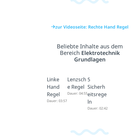
zur Videoseite: Rechte Hand Regel
Beliebte Inhalte aus dem
Bereich
Elektrotechnik
Grundlagen
Linke
Lenzsch
5
Hand
e Regel
Sicherh
Regel
Dauer: 04:55
eitsrege
Dauer: 03:57
ln
Dauer: 02:42