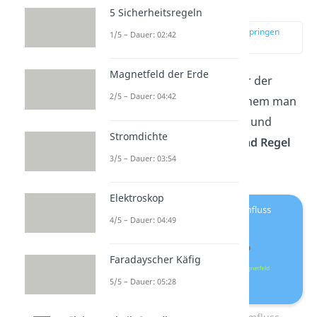
Lorentzkraft
5 Sicherheitsregeln
zur Stelle im Video springen
1/5 – Dauer: 02:42
(01:12)
Magnetfeld der Erde
Die Leiterschaukel ist einer der
2/5 – Dauer: 04:42
besten Versuche, bei welchem man
die Lorentzkraft erkennen und
Stromdichte
somit auch die
Rechte
Hand
Regel
3/5 – Dauer: 03:54
verdeutlichen kann.
Elektroskop
4/5 – Dauer: 04:49
Faradayscher Käfig
5/5 – Dauer: 05:28