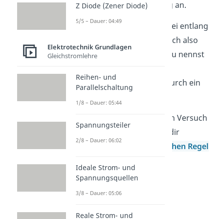
Richtung der Kraftwirkung an.
Z Diode (Zener Diode)
5/5 – Dauer: 04:49
Die Ladungen werden dabei entlang
des Leiters bewegt, wodurch also
Elektrotechnik Grundlagen
ein
Stromfluss
entsteht. Du nennst
Gleichstromlehre
diesen Stromfluss auch
Reihen- und
Induktionsstrom
, da er durch ein
Parallelschaltung
Magnetfeld entsteht.
1/8 – Dauer: 05:44
Wenn du mehr über diesen Versuch
Spannungsteiler
wissen willst, dann schau dir
2/8 – Dauer: 06:02
unseren Beitrag zu
Lenzschen Regel
an.
Ideale Strom- und
Spannungsquellen
3/8 – Dauer: 05:06
Reale Strom- und