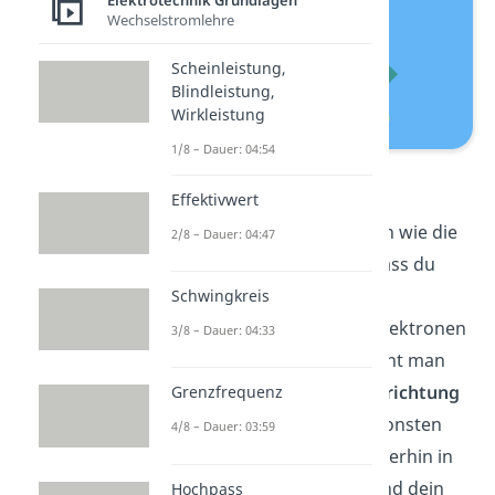
Elektrotechnik Grundlagen
Wechselstromlehre
Scheinleistung,
Blindleistung,
Wirkleistung
1/8 – Dauer: 04:54
Linke-Hand-Regel
Effektivwert
Diese kannst du anwenden wie die
2/8 – Dauer: 04:47
Rechte Hand Regel
, nur dass du
deinen Daumen in
Schwingkreis
Bewegungsrichtung der Elektronen
3/8 – Dauer: 04:33
hältst. Diese Richtung nennt man
auch
Physikalische Stromrichtung
Grenzfrequenz
(immer von – nach +). Ansonsten
4/8 – Dauer: 03:59
zeigt dein Zeigefinger weiterhin in
die Magnetfeldrichtung und dein
Hochpass