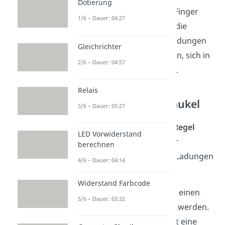
Dotierung
Lorentzkraft und die Drei Finger
1/6 – Dauer: 04:27
Regel zeigen. Denn durch die
Krafteinwirkung auf die Ladungen
Gleichrichter
fängt der gesamte Leiter an, sich in
2/6 – Dauer: 04:57
eine Richtung zu bewegen.
Relais
Bewegte Leiterschaukel
3/6 – Dauer: 05:27
Mithilfe der
Rechte Hand Regel
LED Vorwiderstand
kannst du die Richtung der
berechnen
Lorentzkraft auf bewegte Ladungen
4/6 – Dauer: 04:14
bestimmen.
Widerstand Farbcode
Die Bewegung kann durch einen
5/6 – Dauer: 03:32
Stromfluss hervorgerufen werden.
Eine andere Möglichkeit ist eine