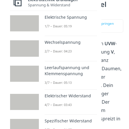
Rechte Hand Regel
Spannung & Widerstand
Anwendung
Elektrische Spannung
zur Stelle im Video springen
1/7 – Dauer: 05:19
(00:23)
Wechselspannung
Die
Rechte
Hand
oder auch
UVW
-
Regel (Ursache
U
, Vermittlung
V
,
2/7 – Dauer: 04:23
Wirkung
W
) funktioniert ganz
Leerlaufspannung und
einfach. Du spreizt deinen Daumen,
Klemmenspannung
Zeigefinger und Mittelfinger
3/7 – Dauer: 05:13
senkrecht voneinander ab. Dein
Daumen und dein Zeigefinger
Elektrischer Widerstand
formen dabei eine Pistole. Der
4/7 – Dauer: 03:43
Mittelfinger befindet sich im
rechten Winkel dazu abgespreizt in
Spezifischer Widerstand
Richtung der Handfläche.