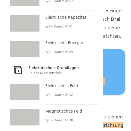
5/7 – Dauer: 04:57
Weil du insgesamt dafür drei Finger
Elektrische Kapazität
benötigst, nennst du sie auch
Drei
6/7 – Dauer: 04:01
Finger Regel
. Jetzt musst du deine
Finger nur noch richtig ausrichten.
Elektrische Energie
7/7 – Dauer: 05:09
Elektrotechnik Grundlagen
Felder & Potentiale
Elektrisches Feld
1/6 – Dauer: 05:52
Rechte-Hand-Regel
Magnetisches Feld
Im ersten Schritt richtest du deinen
2/6 – Dauer: 06:38
Daumen in die
Bewegungsrichtun
g