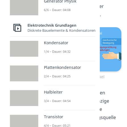
Generator Physik
mechanische Bewegung der
6/6 – Dauer: 04:08
Ladungen, also des Leiters.
Elektrotechnik Grundlagen
Diskrete Bauelemente & Kondensatoren
Kondensator
1/4 – Dauer: 04:32
Plattenkondensator
2/4 – Dauer: 04:25
Bewegte Leiterschaukel
Halbleiter
Im Vergleich zum vorherigen
Versuchsaufbau ist der einzige
3/4 – Dauer: 04:54
Unterschied, dass wir keine
Transistor
angeschlossene Spannungsquelle
am Leiter haben.
4/4 – Dauer: 05:21