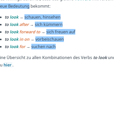
eue Bedeutung
bekommt:
to
look
→
schauen, hinsehen
to
look
after
→
sich kümmern
to
look
forward to
→
sich freuen auf
to
look
in on
→
vorbeischauen
to
look
for
→
suchen nach
ine Übersicht zu allen Kombinationen des Verbs
to look
und
du
hier
.