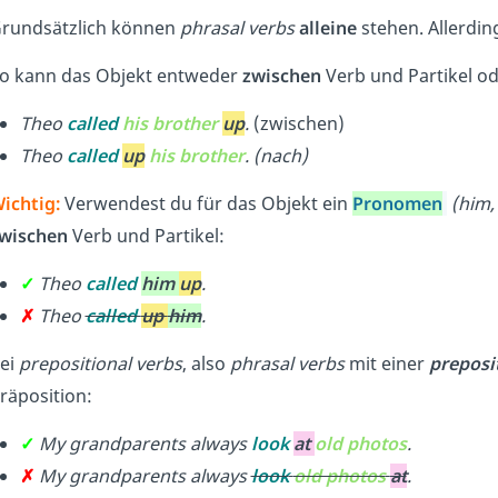
rundsätzlich können
phrasal verbs
alleine
stehen. Allerdin
o kann das Objekt entweder
zwischen
Verb und Partikel o
Theo
called
his brother
up
.
(zwischen)
Theo
called
up
his brother
.
(nach)
ichtig:
Verwendest du für das Objekt ein
Pronomen
(him,
wischen
Verb und Partikel:
✓
Theo
called
him
up
.
✗
Theo
called
up
him
.
ei
prepositional verbs
, also
phrasal verbs
mit einer
preposi
räposition:
✓
My grandparents always
look
at
old photos
.
✗
My grandparents always
look
old photos
at
.