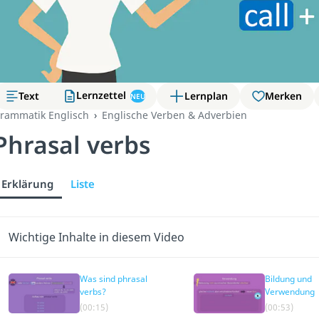
Lernzettel
Text
Lernplan
Merken
NEU
rammatik Englisch
Englische Verben & Adverbien
Phrasal verbs
Erklärung
Liste
Wichtige Inhalte in diesem Video
Was sind phrasal
Bildung und
verbs?
Verwendung
(00:15)
(00:53)