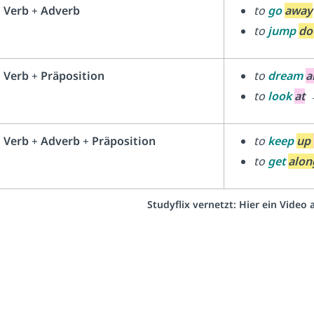
Verb
+
Adverb
to
go
away
to
jump
do
Verb
+
Präposition
to
dream
a
to
look
at
Verb
+
Adverb
+
Präposition
to
keep
up
to
get
alon
Studyflix vernetzt: Hier ein Video