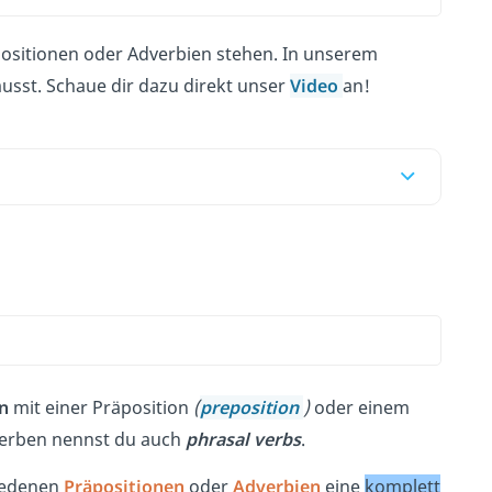
positionen oder Adverbien stehen. In unserem
sst. Schaue dir dazu direkt unser
Video
an!
n
mit einer Präposition
(
preposition
)
oder einem
erben
nennst du auch
phrasal verbs
.
iedenen
Präpositionen
oder
Adverbien
eine
komplett