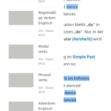
04:01
✓
She
does
not
dance
.
Regelmäßi
✗
She
do
not
dances.
ge Verben
Englisch
Bei der Konjugation bleibt „
do
“ in
2/6 – Dauer:
fast allen Personen „
do
“. Nur in der
03:01
3. Person Singular
(
he/she/it
)
wird
es zu „
does
“.
Modal
verbs
Die Verneinung im
Simple Past
3/6 – Dauer:
funktioniert dann so:
04:22
Phrasal
did
+
not
+
Verb
im Infinitiv
verbs
→ Beispiel:
She danced.
4/6 – Dauer:
✓
She
did
not
dance
.
03:24
✗
She
do
not
danced
.
Adverbien
Englisch