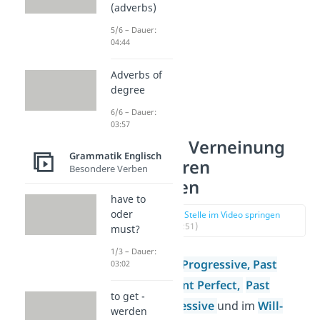
(adverbs)
5/6 – Dauer:
04:44
Adverbs of
degree
6/6 – Dauer:
03:57
Englische Verneinung
Grammatik Englisch
von anderen
Besondere Verben
Zeitformen
have to
oder
zur Stelle im Video springen
(00:51)
must?
1/3 – Dauer:
Beim
Present Progressive,
Past
03:02
Perfect,
Present Perfect,
Past
to get -
Perfect Progressive
und im
Will-
werden