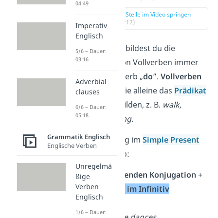
04:49
zur Stelle im Video springen
(00:12)
Imperativ
Englisch
Im Englischen bildest du die
5/6 – Dauer:
03:16
Verneinung von Vollverben immer
mit dem Hilfsverb „
do
”.
Vollverben
Adverbial
sind Verben, die alleine das
Prädikat
clauses
eines Satzes bilden, z. B.
walk,
6/6 – Dauer:
05:18
dance
oder
sing
.
Grammatik Englisch
Die Verneinung im
Simple Present
Englische Verben
funktioniert so:
Unregelmä
do
in der
passenden Konjugation
+
ßige
Verben
not
+
Vollverb
im
Infinitiv
Englisch
(Grundform)
1/6 – Dauer:
→ Beispiel:
She dances.