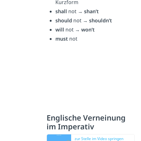
Kurzform
shall
not →
sha
n’t
should
not →
shouldn’t
will
not →
won’t
must
not
Englische Verneinung
im Imperativ
zur Stelle im Video springen