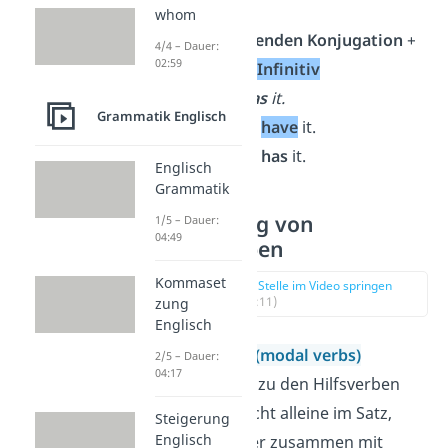
whom
do
in der
passenden Konjugation
+
4/4 – Dauer:
02:59
not
+
have
im
Infinitiv
Beispiel:
He
has
it.
Grammatik Englisch
✓
He
does
not
have
it.
✗
He
does
not
has
it.
Englisch
Grammatik
Verneinung von
1/5 – Dauer:
04:49
Modalverben
Kommaset
zur Stelle im Video springen
(03:11)
zung
Englisch
Modalverben
(modal verbs)
2/5 – Dauer:
04:17
gehören auch zu den Hilfsverben
und stehen nicht alleine im Satz,
Steigerung
Englisch
sondern immer zusammen mit