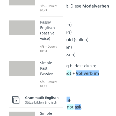
einem
Vollverb
. Diese
Modalverben
3/5 – Dauer:
04:47
gibt es:
Passiv
can
(können)
Englisch
may
(dürfen)
(passive
voice)
shall
/
should
(sollen)
will
(werden)
4/5 – Dauer:
04:31
must
(müssen)
Simple
Die Verneinung bildest du so:
Past
Modalverb
+
not
+
Vollverb im
Passive
Infinitiv
.
5/5 – Dauer:
04:23
Beispiel:
Grammatik Englisch
→ I
can
not
sing
.
Sätze bilden Englisch
→ You
should
not
ask
.
Simple