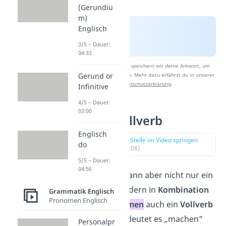
(Gerundiu
m)
Englisch
3/5 – Dauer:
04:33
Nach Beantwortung speichern wir deine Antwort, um
Studyflix zu verbessern. Mehr dazu erfährst du in unserer
Gerund or
Datenschutzerklärung
.
Infinitive
4/5 – Dauer:
03:00
Do als Vollverb
Englisch
zur Stelle im Video springen
do
(02:08)
5/5 – Dauer:
04:56
Das Verb
do
kann aber nicht nur ein
Hilfsverb
, sondern in
Kombination
Grammatik Englisch
Pronomen Englisch
mit einem
Nomen
auch ein
Vollverb
sein. Dann bedeutet es „machen”
Personalpr