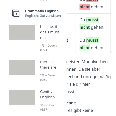
not
go.
nicht
gehen.
Grammatik Englisch
Englisch: Gut zu wissen
✓
You
need
Du
musst
he, she, it -
not
go.
nicht
gehen.
das s muss
mit
✓
You
do not
Du
musst
1/3 – Dauer:
have to
go.
nicht
gehen.
05:21
Auch bei den meisten Modalverben
there is
there are
gibt es
Kurzformen
. Da sie aber
2/3 – Dauer:
etwas kompliziert und unregelmäßig
02:59
sind, haben wir sie dir hier
zusammengefasst:
Genitiv-s
Englisch
can
not →
can’t
3/3 – Dauer:
may
not → es gibt keine
03:57