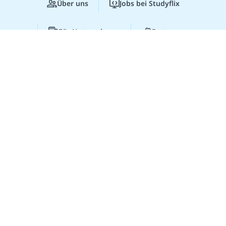
Über uns
Jobs bei Studyflix
Für Unternehmen
Partner
Studyflix Business
Presse
Lernen lohnt sich!
Entdecke hier deine
Chancen.
Zur Webseite
© 2026 Studyflix
Impressum
AGB
Datenschutz
Datenschutz-Einstellungen
Gib uns Feedback