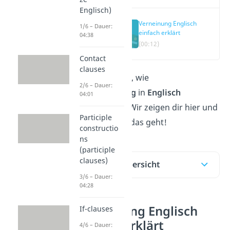
Englisch)
Verneinung Englisch
1/6 – Dauer:
einfach erklärt
04:38
(00:12)
Contact
clauses
Du fragst dich, wie
2/6 – Dauer:
die
Verneinung
in
Englisch
04:01
funktioniert? Wir zeigen dir hier und
Participle
im
Video
wie das geht!
constructio
ns
(participle
clauses)
Inhaltsübersicht
3/6 – Dauer:
04:28
Verneinung Englisch
If-clauses
einfach erklärt
4/6 – Dauer: