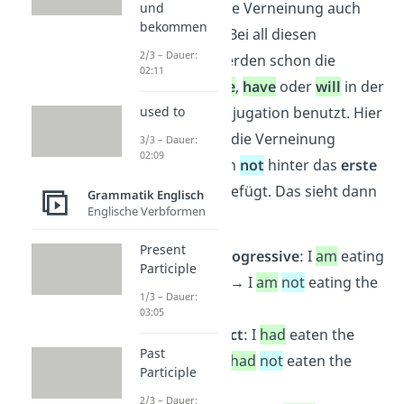
Future
geht die Verneinung auch
und
bekommen
ganz einfach. Bei all diesen
2/3 – Dauer:
Zeitformen werden schon die
02:11
Hilfsverben
be
,
have
oder
will
in der
jeweiligen Konjugation benutzt. Hier
used to
wird dann für die Verneinung
3/3 – Dauer:
02:09
einfach nur ein
not
hinter das
erste
Hilfsverb
eingefügt. Das sieht dann
Grammatik Englisch
Englische Verbformen
so aus:
Present
Present Progressive
: I
am
eating
Participle
the apple. → I
am
not
eating the
1/3 – Dauer:
apple
03:05
Past Perfect
: I
had
eaten the
Past
apple. → I
had
not
eaten the
Participle
apple.
2/3 – Dauer: