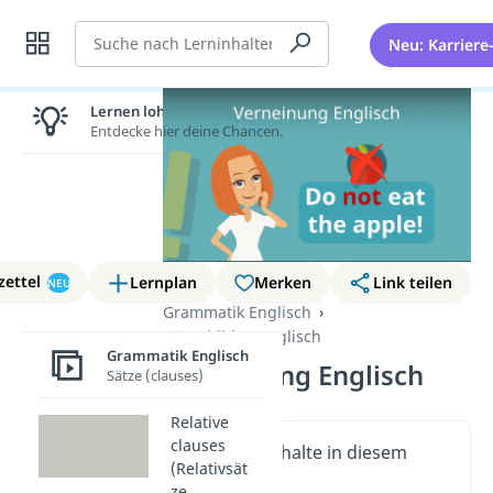
Suche
Neu: Karriere
Lernen lohnt sich!
Entdecke hier deine Chancen.
zettel
Lernplan
Merken
Link teilen
NEU
Grammatik Englisch
Sätze bilden Englisch
Grammatik Englisch
Verneinung Englisch
Sätze (clauses)
Relative
clauses
Wichtige Inhalte in diesem
(Relativsät
Video
ze