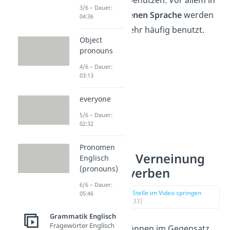
Past „
didn’t
“ benutzen. Vor allem in
3/6 – Dauer:
der
gesprochenen
Sprache
werden
04:36
Kurzformen sehr häufig benutzt.
Object
pronouns
4/6 – Dauer:
03:13
everyone
5/6 – Dauer:
02:32
Pronomen
Englische Verneinung
Englisch
(pronouns)
von Hilfsverben
6/6 – Dauer:
zur Stelle im Video springen
05:46
(02:33)
Grammatik Englisch
Fragewörter Englisch
Hilfsverben
können im Gegensatz