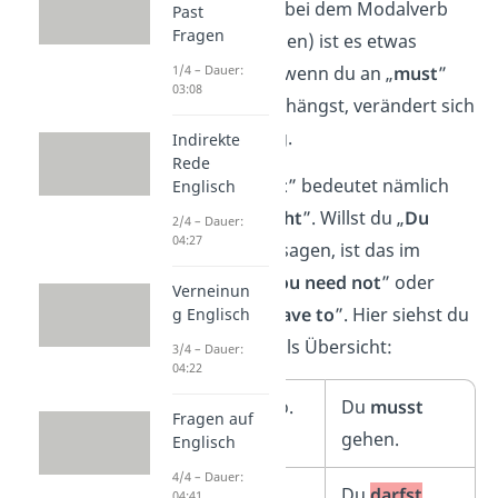
Achtung
:
Nur bei dem Modalverb
Past
Fragen
„
must
” (müssen) ist es etwas
anders. Denn wenn du an „
must
”
1/4 – Dauer:
03:08
ein „
not
” dranhängst, verändert sich
die Bedeutung.
Indirekte
Rede
„
You must not
” bedeutet nämlich
Englisch
„
Du darfst nicht
”. Willst du „
Du
2/4 – Dauer:
04:27
musst nicht
” sagen, ist das im
Englischen „
You need not
” oder
Verneinun
„
You do not have to
”. Hier siehst du
g Englisch
das nochmal als Übersicht:
3/4 – Dauer:
04:22
You
must
go.
Du
musst
Fragen auf
gehen.
Englisch
4/4 – Dauer:
✗
You
must
Du
darfst
04:41