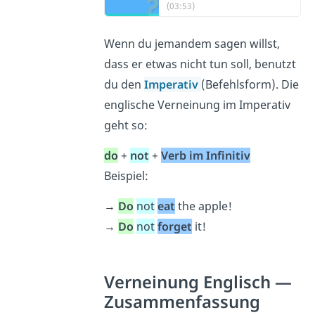
(03:53)
Wenn du jemandem sagen willst,
dass er etwas nicht tun soll, benutzt
du den
Imperativ
(Befehlsform). Die
englische Verneinung im Imperativ
geht so:
do
+
not
+
Verb
im Infinitiv
Beispiel:
→
Do
not
eat
the apple!
→
Do
not
forget
it!
Verneinung Englisch —
Zusammenfassung