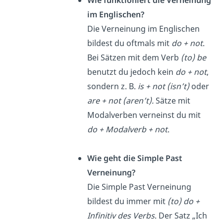
Wie funktioniert die Verneinung
im Englischen?
Die Verneinung im Englischen
bildest du oftmals mit
do + not
.
Bei Sätzen mit dem Verb
(to) be
benutzt du jedoch kein
do + not
,
sondern z. B.
is + not (isn’t)
oder
are + not (aren’t).
Sätze mit
Modalverben verneinst du mit
do + Modalverb + not
.
Wie geht die Simple Past
Verneinung?
Die Simple Past Verneinung
bildest du immer mit
(to) do +
Infinitiv des Verbs
. Der Satz „Ich