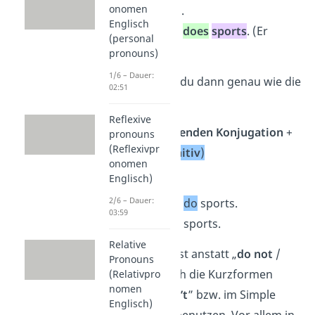
onomen
oder „treiben”.
Englisch
→ Beispiel: He
does
sports
. (Er
(personal
macht
Sport
.)
pronouns)
1/6 – Dauer:
Das verneinst du dann genau wie die
02:51
Vollverben:
Reflexive
do
in der
passenden Konjugation
+
pronouns
(Reflexivpr
not
+
do
(
Infinitiv
)
onomen
Beispiel:
Englisch)
2/6 – Dauer:
✓
He
does
not
do
sports.
03:59
✗
He
does
not
sports.
Relative
Tipp:
Du kannst anstatt „
do not
/
Pronouns
does not
” auch die Kurzformen
(Relativpro
nomen
„
don’t
/
doesn’t
” bzw. im Simple
Englisch)