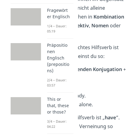
zu Vollverben nicht alleine
Fragewört
stehen.
Sie stehen in
Kombination
er Englisch
mit einem
Adjektiv
,
Nomen
oder
1/4 – Dauer:
05:19
Vollverb
.
Präpositio
Ein oft gebrauchtes Hilfsverb ist
nen
„
be
”.
Das verneinst du so:
Englisch
(prepositio
be
in der
passenden Konjugation
+
ns)
not
2/4 – Dauer:
03:57
Beispiel:
→ I
am
not
ready.
This or
→ You
are
not
alone.
that, these
or those?
Ein weiteres Hilfsverb ist „
have
”.
3/4 – Dauer:
Dabei wird die Verneinung so
04:22
gebildet: