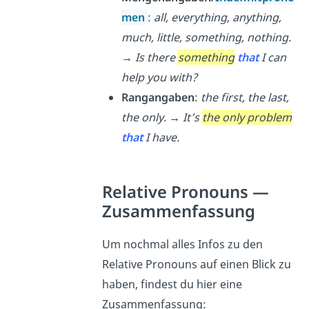
men
:
all, everything, anything,
much, little, something, nothing.
→ Is there
something
that
I can
help you with?
Rangangaben
:
the first, the last,
the only. → It’s
the only problem
that
I have.
Relative Pronouns
—
Zusammenfassung
Um nochmal alles Infos zu den
Relative Pronouns
auf einen Blick zu
haben, findest du hier eine
Zusammenfassung: