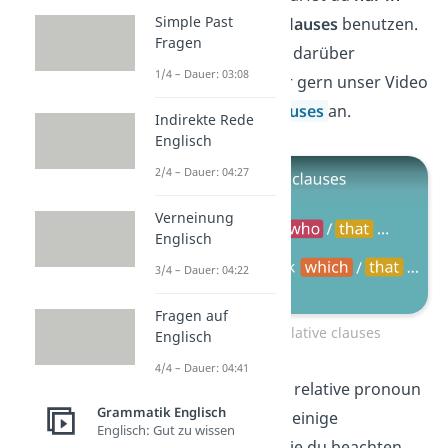
Simple Past
defining relative clauses
benutzen.
Fragen
Möchtest du mehr darüber
1/4 – Dauer: 03:08
erfahren, schau dir gern unser Video
zu den
relative clauses
an.
Indirekte Rede
Englisch
2/4 – Dauer: 04:27
Verneinung
Englisch
3/4 – Dauer: 04:22
Fragen auf
Zum Video: Relative clauses
Englisch
4/4 – Dauer: 04:41
Verwendest du ein relative pronoun
Grammatik Englisch
in Englisch, gibt es einige
Englisch: Gut zu wissen
Besonderheiten
, die du beachten