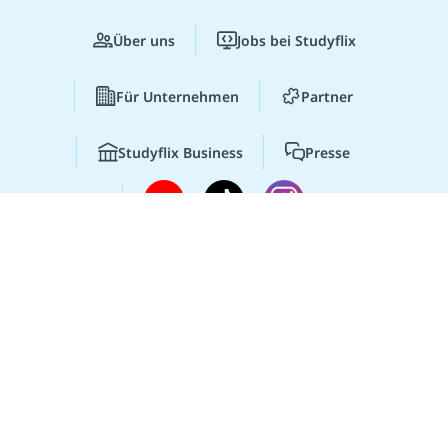
Über uns
Jobs bei Studyflix
Für Unternehmen
Partner
Studyflix Business
Presse
Lernen lohnt sich!
Entdecke hier deine
Chancen.
© 2026 Studyflix
Impressum
AGB
Zur Webseite
Datenschutz
Datenschutz-Einstellungen