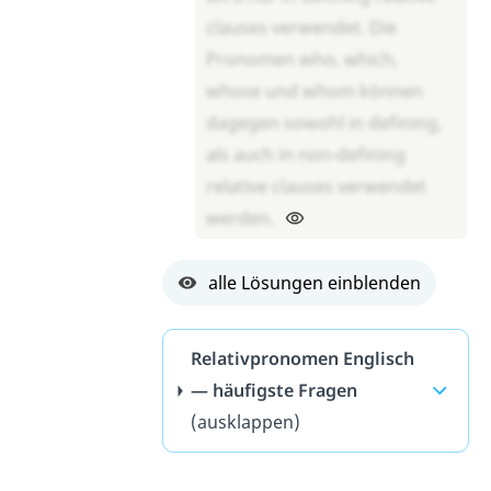
clauses verwendet. Die
Pronomen who, which,
whose und whom können
dagegen sowohl in defining,
als auch in non-defining
relative clauses verwendet
werden.
alle Lösungen einblenden
Relativpronomen Englisch
— häufigste Fragen
(ausklappen)