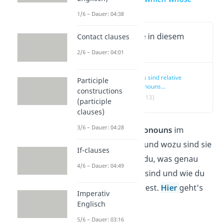
1/6 – Dauer: 04:38
Wichtige Inhalte in diesem
Contact clauses
Video
2/6 – Dauer: 04:01
Was sind relative
Participle
pronouns
constructions
(Relativpronomen)?
(00:13)
(participle
clauses)
3/6 – Dauer: 04:28
Welche
relative pronouns
im
Englischen gibt es und wozu sind sie
If-clauses
gut? Hier erfährst du, was genau
4/6 – Dauer: 04:49
relative pronouns
sind und wie du
sie richtig verwendest.
Hier
geht’s
Imperativ
zum Video!
Englisch
5/6 – Dauer: 03:16