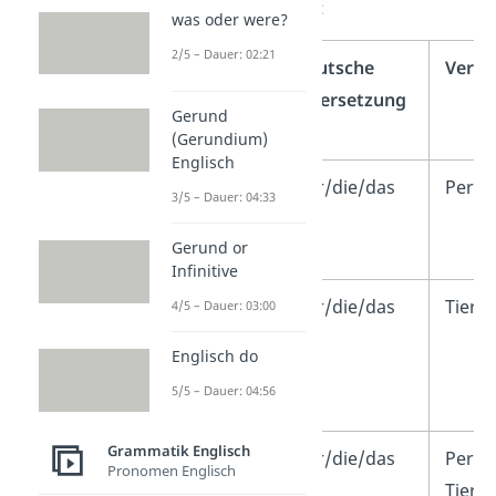
zusammengefasst:
was oder were?
2/5 – Dauer: 02:21
Relative
deutsche
Verw
pronoun
Übersetzung
Gerund
(Englisch)
(Gerundium)
Englisch
who
der/die/das
Perso
3/5 – Dauer: 04:33
Gerund or
Infinitive
which
der/die/das
Tiere,
4/5 – Dauer: 03:00
Englisch do
5/5 – Dauer: 04:56
Grammatik Englisch
that
der/die/das
Perso
Pronomen Englisch
Tiere,