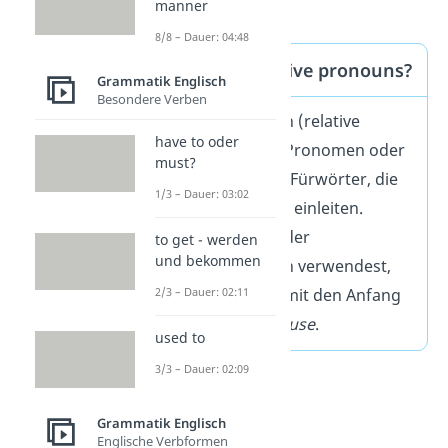
relative clause
.
manner
8/8 – Dauer: 04:48
Was sind relative pronouns?
Grammatik Englisch
Besondere Verben
Relativpronomen (relative
have to oder
pronouns) sind Pronomen oder
must?
auch bezügliche Fürwörter, die
1/3 – Dauer: 03:02
einen Relativsatz einleiten.
Indem du eines der
to get - werden
und bekommen
Relativpronomen verwendest,
markierst du damit den Anfang
2/3 – Dauer: 02:11
eines
relative clause
.
used to
3/3 – Dauer: 02:09
Grammatik Englisch
Englische Verbformen