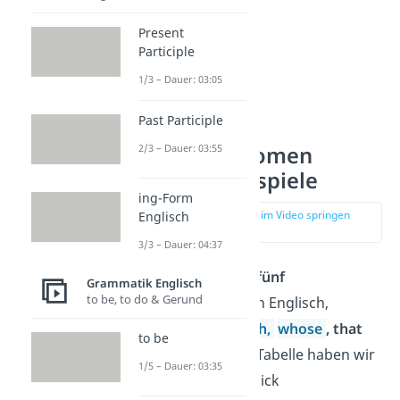
Present
Participle
1/3 – Dauer: 03:05
Past Participle
Übersicht:
Relativpronomen
2/3 – Dauer: 03:55
Englisch Beispiele
ing-Form
zur Stelle im Video springen
Englisch
(01:12)
3/3 – Dauer: 04:37
Insgesamt gibt es
fünf
Grammatik Englisch
to be, to do & Gerund
Relativpronomen in Englisch,
nämlich
who
,
which
,
whose
, that
to be
und
whom
.
In der Tabelle haben wir
1/5 – Dauer: 03:35
dir alle auf einen Blick