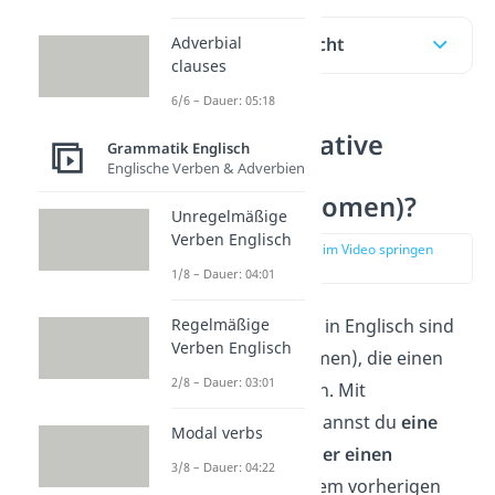
Adverbial
Inhaltsübersicht
clauses
6/6 – Dauer: 05:18
Was sind relative
Grammatik Englisch
pronouns
Englische Verben & Adverbien
(Relativpronomen)?
Unregelmäßige
Verben Englisch
zur Stelle im Video springen
(00:13)
1/8 – Dauer: 04:01
Relative pronouns
in Englisch sind
Regelmäßige
Verben Englisch
Fürwörter
(Pronomen), die einen
2/8 – Dauer: 03:01
Relativsatz einleiten. Mit
Relativpronomen kannst du
eine
Modal verbs
Person
, ein Tier oder einen
3/8 – Dauer: 04:22
Gegenstand
aus dem vorherigen