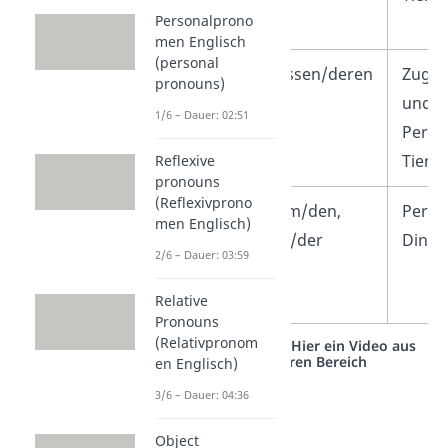
Personalprono
men Englisch
(personal
whose
dessen/deren
Zugeh
pronouns)
und Be
1/6 – Dauer: 02:51
Perso
Tiere,
Reflexive
pronouns
(Reflexivprono
whom
dem/den,
Perso
men Englisch)
die/der
Dinge
2/6 – Dauer: 03:59
Relative
Pronouns
(Relativpronom
Studyflix vernetzt: Hier ein Video aus
einem anderen Bereich
en Englisch)
3/6 – Dauer: 04:36
Object