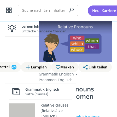
Suche
Neu: Karriere
Lernen lohnt sich!
Entdecke hier deine Chancen.
zettel
Lernplan
Merken
Link teilen
NEU
Grammatik Englisch
Pronomen Englisch
Relative Pronouns
Grammatik Englisch
Sätze (clauses)
(Relativpronomen
Englisch)
Relative clauses
(Relativsätze
Englisch)
Übersicht
who which whose