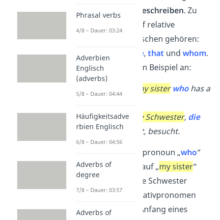
Hauptsatz
näher beschreiben
. Zu
Phrasal verbs
den insgesamt fünf relative
4/8 – Dauer: 03:24
pronouns im Englischen gehören:
who
,
which
,
whose
,
that
und
whom
.
Adverbien
Schauen wir uns ein Beispiel an:
Englisch
(adverbs)
I have visited
my sister
who
has a
5/8 – Dauer: 04:44
dog.
Ich habe
meine Schwester
,
die
Häufigkeitsadve
rbien Englisch
einen Hund hat, besucht.
6/8 – Dauer: 04:56
Durch das relative pronoun „
who
“
Adverbs of
nimmst du Bezug
auf „
my sister
“
degree
und beschreibst die Schwester
7/8 – Dauer: 03:57
näher. Mit dem Relativpronomen
markierst du den Anfang eines
Adverbs of