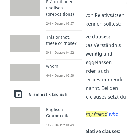
Präpositionen
Englisch
(prepositions)
Es gibt zwei Arten von Relativsätzen
in Englisch, die du kennen solltest:
2/4 – Dauer: 03:57
defining relative clauses:
This or that,
these or those?
Diese sind für das Verständnis
3/4 – Dauer: 04:22
des Satzes
notwendig
und
dürfen
nicht weggelassen
whom
werden. Sie werden auch
4/4 – Dauer: 02:59
notwendige oder bestimmende
Relativsätze genannt. Bei den
Grammatik Englisch
defining relative clauses setzt du
kein Komma.
Englisch
Beispel:
It was
my friend
who
Grammatik
broke his arm.
1/5 – Dauer: 04:49
non-defining relative clauses: