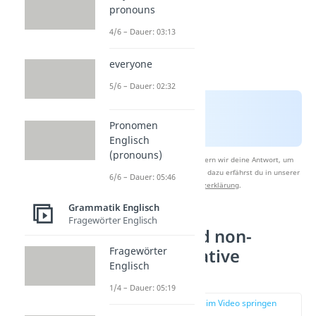
pronouns
4/6 – Dauer: 03:13
everyone
5/6 – Dauer: 02:32
Pronomen
Englisch
(pronouns)
Nach Beantwortung speichern wir deine Antwort, um
Studyflix zu verbessern. Mehr dazu erfährst du in unserer
6/6 – Dauer: 05:46
Datenschutzerklärung
.
Grammatik Englisch
Fragewörter Englisch
Defining and non-
Fragewörter
defining relative
Englisch
clauses
1/4 – Dauer: 05:19
zur Stelle im Video springen
(03:22)