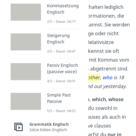
Kommasetzung
Diese Sätze enthalten lediglich
Englisch
zusätzliche
Informationen, die
2/5 – Dauer: 04:17
du weglassen kannst. Sie werden
nicht notwendige oder nicht
Steigerung
Englisch
bestimmende Relativsätze
genannt. Du erkennst sie oft
3/5 – Dauer: 04:47
daran, dass sie mit Kommas vom
Passiv Englisch
Rest des Satzes abgetrennt sind.
(passive voice)
Beispiel:
My brother
,
who
is 18
4/5 – Dauer: 04:31
years old, moved out yesterday.
Simple Past
Die Pronomen
who
,
which
,
whose
Passive
und
whom
kannst du sowohl in
5/5 – Dauer: 04:23
defining relative clauses als auch in
Grammatik Englisch
non-defining relative clauses
Sätze bilden Englisch
verwenden.
That
darfst du
nur in