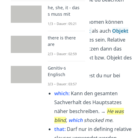
he, she, it - das
solltest:
s muss mit
Alle Relativpronomen können
1/3 – Dauer: 05:21
sowohl
Subjekt
als auch
Objekt
there is there
des Relativsatzes sein. Relative
are
pronouns ersetzen dann das
2/3 – Dauer: 02:59
jeweilige Subjekt bzw. Objekt des
Hauptsatzes.
Genitiv-s
Englisch
who
:
Verwendest du nur bei
Personen.
3/3 – Dauer: 03:57
which:
Kann den
gesamten
Sachverhalt
des Hauptsatzes
näher beschreiben.
→
He was
blind
,
which
shocked me
.
that
:
Darf nur in defining relative