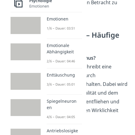
Psychologie
Psychotherapie
in Betracht zu
Emotionen
ziehen.
Emotionen
1/6 – Dauer: 03:51
Eskapismus — Häufige
Fragen
Emotionale
Abhängigkeit
Was ist Eskapismus?
2/6 – Dauer: 04:46
Eskapismus beschreibt eine
Enttäuschung
Realitätsflucht durch
Vermeidungsverhalten. Dabei wird
3/6 – Dauer: 05:01
versucht, der Realität und dem
Spiegelneuron
Alltag mental zu entfliehen und
en
sich einer anderen Wirklichkeit
4/6 – Dauer: 04:05
zuzuwenden.
Antriebslosigke