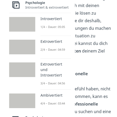
Psychologie
Konfrontiere
dich mit deinen
Introvertiert & extrovertiert
Problemen, um sie lösen zu
Introvertiert
können. Überlege dir deshalb,
1/4 – Dauer: 05:05
welche Veränderungen du machen
kannst, um die Situation zu
Extrovertiert
verbessern. Dabei kannst du dich
2/4 – Dauer: 04:59
in
kleinen Schritten
deinem Ziel
nähern.
Extrovertiert
und
Hole dir professionelle
Introvertiert
Unterstützung
3/4 – Dauer: 04:56
Solltest du das Gefühl haben, nicht
Ambivertiert
alleine weiterzukommen, kann es
hilfreich sein,
professionelle
4/4 – Dauer: 03:44
Unterstützung
zu suchen und eine