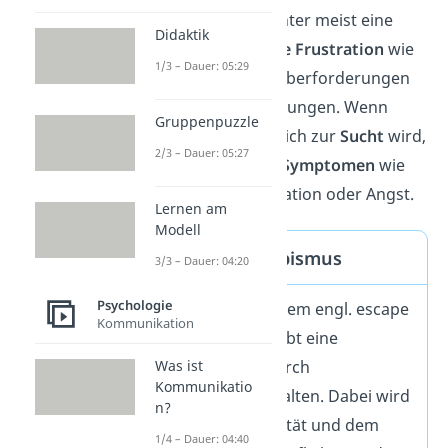
Als Ursache ist dahinter meist eine
Didaktik
große
tieferliegende Frustration
wie
1/3 – Dauer: 05:29
Schicksalsschläge, Überforderungen
oder zu hohe Erwartungen. Wenn
Gruppenpuzzle
Eskapismus tatsächlich zur
Sucht
wird,
2/3 – Dauer: 05:27
erkennst du das an
Symptomen
wie
Realitätsverlust, Isolation oder Angst.
Lernen am
Modell
Definition Eskapismus
3/3 – Dauer: 04:20
Psychologie
Eskapismus (aus dem engl. escape
Kommunikation
= fliehen) beschreibt eine
Realitätsflucht
durch
Was ist
Kommunikatio
Vermeidungsverhalten. Dabei wird
n?
versucht, der Realität und dem
1/4 – Dauer: 04:40