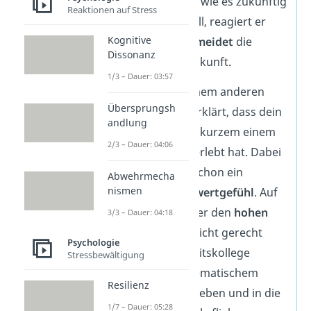
darauf ansprichst, wie es zukünftig
Reaktionen auf Stress
so weitergehen soll, reagiert er
Kognitive
ängstlich
und
vermeidet
die
Dissonanz
Konversation in Zukunft.
1/3 – Dauer: 03:57
Du sprichst mit einem anderen
Übersprungsh
Kollegen, der dir erklärt, dass dein
andlung
Arbeitskollege vor kurzem einem
2/3 – Dauer: 04:06
Schicksalsschlag
erlebt hat. Dabei
hatte er ohnehin schon ein
Abwehrmecha
nismen
schlechtes Selbstwertgefühl
. Auf
der Arbeit konnte er den
hohen
3/3 – Dauer: 04:18
Erwartungen
oft nicht gerecht
Psychologie
werden. Dein Arbeitskollege
Stressbewältigung
könnte hier problematischem
Resilienz
Eskapismus nachgeben und in die
1/7 – Dauer: 05:28