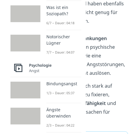
Selbstwertgefühl haben ebenfalls
Was ist ein
oft das Gefühl, nicht genug für
Soziopath?
diese Welt zu sein.
6/7 – Dauer: 04:18
Notorischer
Psychische Erkrankungen
Lügner
Zusätzlich können psychische
7/7 – Dauer: 04:07
Erkrankungen, wie eine
Depression oder Angststörungen,
Psychologie
Angst
die Realitätsflucht auslösen.
Bindungsangst
Auch die Neigung, sich stark auf
1/3 – Dauer: 05:37
bestimmte Themen zu fixieren,
mangelnde Kontaktfähigkeit
und
Ängste
Konflikte
können Ursachen für
überwinden
Eskapismus sein.
2/3 – Dauer: 04:22