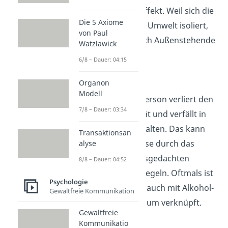
verstärkenden Effekt.
Weil sich die
Die 5 Axiome
Person von ihrer Umwelt isoliert,
von Paul
isolieren sich auch Außenstehende
Watzlawick
immer weiter
.
6/8 – Dauer: 04:15
Organon
Realitätsverlust
Modell
Die betroffene Person verliert den
7/8 – Dauer: 03:34
Bezug zur Realität und verfällt in
irrationales Verhalten. Das kann
Transaktionsan
sich beispielsweise durch das
alyse
Sprechen mit ausgedachten
8/8 – Dauer: 04:52
Figuren widerspiegeln. Oftmals ist
Psychologie
dieses Symptom auch mit Alkohol-
Gewaltfreie Kommunikation
und Drogenkonsum verknüpft.
Gewaltfreie
Kommunikatio