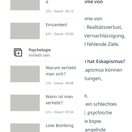
Was sind Symptome von
it
Eskapismus?
5/6 – Dauer: 05:15
Mögliche Symptome von
Einsamkeit
Eskapismus sind: Realitätsverlust,
6/6 – Dauer: 05:05
Isolation, Angst, Vernachlässigung,
Maßlosigkeit und fehlende Ziele.
Psychologie
Verliebt sein
Welche Ursachen hat Eskapismus?
Warum verliebt
Ursachen für Eskapismus können
man sich?
sein: hohe Erwartungen,
1/4 – Dauer: 04:48
Unzufriedenheit,
Schicksalsschläge,
Wann ist man
verliebt?
Unterforderung, ein schlechtes
Selbstwertgefühl, psychische
2/4 – Dauer: 03:34
Erkrankungen wie bspw.
Love Bombing
Depressionen, mangelnde