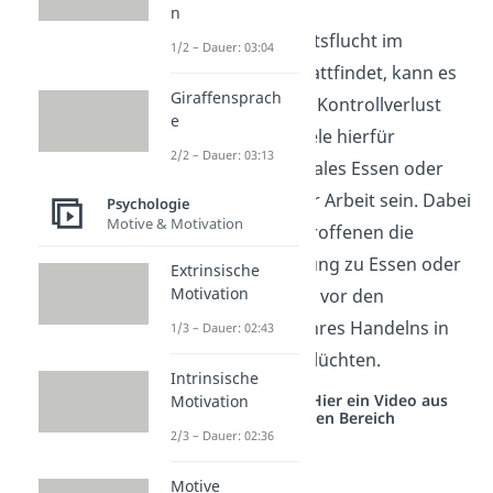
Maßlosigkeit
n
Wenn die Realitätsflucht im
1/2 – Dauer: 03:04
Übermäßigen stattfindet, kann es
Giraffensprach
zum kompletten Kontrollverlust
e
kommen. Beispiele hierfür
2/2 – Dauer: 03:13
können emotionales Essen oder
die Flucht vor der Arbeit sein. Dabei
Psychologie
Motive & Motivation
verlieren die Betroffenen die
gesunde Beziehung zu Essen oder
Extrinsische
Motivation
der Arbeit, da sie vor den
Konsequenzen ihres Handelns in
1/3 – Dauer: 02:43
der realen Welt flüchten.
Intrinsische
Studyflix vernetzt: Hier ein Video aus
Motivation
einem anderen Bereich
2/3 – Dauer: 02:36
Motive