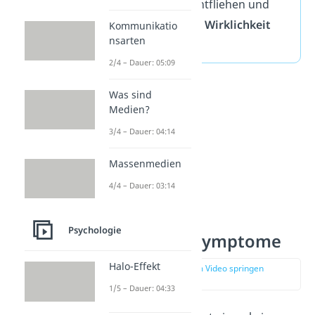
Alltag mental zu entfliehen und
sich einer
anderen Wirklichkeit
Kommunikatio
nsarten
zuzuwenden
.
2/4 – Dauer: 05:09
Was sind
Medien?
3/4 – Dauer: 04:14
Massenmedien
4/4 – Dauer: 03:14
Psychologie
Eskapismus Symptome
Halo-Effekt
zur Stelle im Video springen
(00:58)
1/5 – Dauer: 04:33