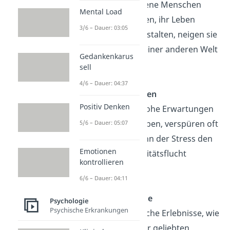
Wenn unzufriedene Menschen
Mental Load
keinen Weg finden, ihr Leben
3/6 – Dauer: 03:05
angenehm zu gestalten, neigen sie
auch dazu, sich einer anderen Welt
Gedankenkarus
zuzuwenden.
sell
4/6 – Dauer: 04:37
Hohe Erwartungen
Positiv Denken
Menschen, die hohe Erwartungen
an sich selbst haben, verspüren oft
5/6 – Dauer: 05:07
Stress. Dabei kann der Stress den
Emotionen
Wunsch der Realitätsflucht
kontrollieren
auslösen.
6/6 – Dauer: 04:11
Schicksalsschläge
Psychologie
Psychische Erkrankungen
Durch traumatische Erlebnisse, wie
dem Verlust einer geliebten