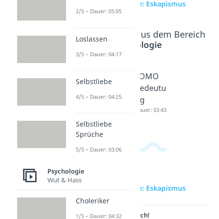
zur Videoseite: Eskapismus
2/5 – Dauer: 05:05
Beliebte Inhalte aus dem Bereich
Loslassen
Psychologie
3/5 – Dauer: 04:17
Melanch
Mandela
FOMO
Selbstliebe
olie
Effekt
Bedeutu
4/5 – Dauer: 04:25
Dauer: 05:38
Dauer: 05:08
ng
Dauer: 03:43
Selbstliebe
Sprüche
5/5 – Dauer: 03:06
Psychologie
Wut & Hass
zur Videoseite: Eskapismus
Choleriker
Lernen lohnt sich!
1/5 – Dauer: 04:32