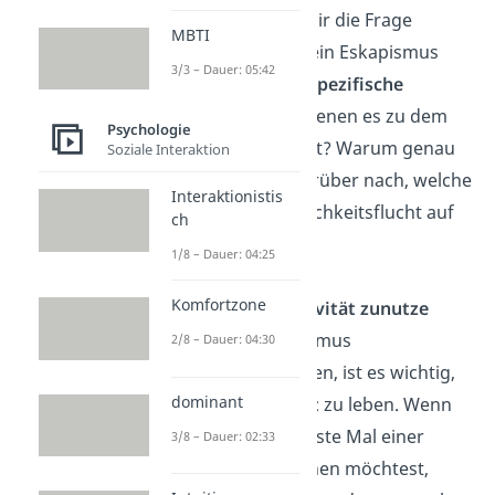
Hier solltest du dir die Frage
MBTI
stellen, woher dein Eskapismus
3/3 – Dauer: 05:42
kommt. Gibt es
spezifische
Situationen
, in denen es zu dem
Psychologie
Verhalten kommt? Warum genau
Soziale Interaktion
dann? Denke darüber nach, welche
Interaktionistis
Folgen die Wirklichkeitsflucht auf
ch
die Realität hat.
1/8 – Dauer: 04:25
Komfortzone
Mache dir Positivität zunutze
Um dem Eskapismus
2/8 – Dauer: 04:30
entgegenzuwirken, ist es wichtig,
dominant
im
Hier und Jetzt
zu leben. Wenn
du also das nächste Mal einer
3/8 – Dauer: 02:33
Situation entfliehen möchtest,