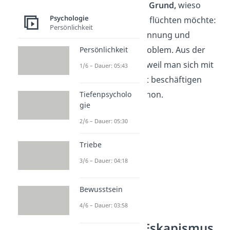
Entscheidend ist der
Grund,
wieso
Psychologie
man aus der Realität flüchten möchte:
Persönlichkeit
Als Mittel zur Entspannung und
Auszeit ist es kein Problem. Aus der
Persönlichkeit
Realität zu flüchten, weil man sich mit
1/6 – Dauer: 05:43
den Problemen nicht beschäftigen
möchte, dagegen schon.
Tiefenpsycholo
gie
2/6 – Dauer: 05:30
Triebe
3/6 – Dauer: 04:18
Bewusstsein
4/6 – Dauer: 03:58
Tipps gegen Eskapismus