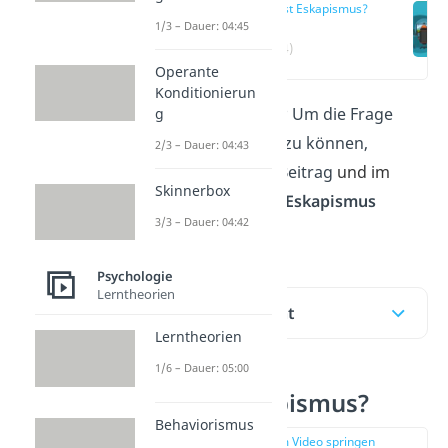
Was ist Eskapismus?
1/3 – Dauer: 04:45
(00:14)
Operante
Konditionierun
Was ist
Eskapismus
? Um die Frage
g
sicher beantworten zu können,
2/3 – Dauer: 04:43
erfährst du hier im Beitrag
und im
Skinnerbox
Video
, was du über
Eskapismus
3/3 – Dauer: 04:42
wissen musst.
Psychologie
Lerntheorien
Inhaltsübersicht
Lerntheorien
1/6 – Dauer: 05:00
Was ist Eskapismus?
Behaviorismus
zur Stelle im Video springen