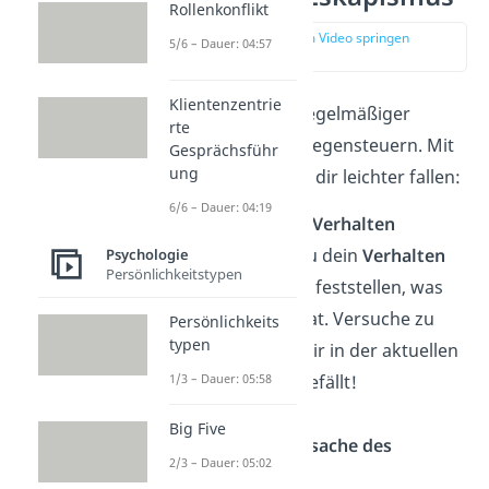
Rollenkonflikt
zur Stelle im Video springen
5/6 – Dauer: 04:57
(02:47)
Klientenzentrie
Wenn Eskapismus regelmäßiger
rte
auftritt, solltest du gegensteuern. Mit
Gesprächsführ
ung
diesen Tipps wird es dir leichter fallen:
6/6 – Dauer: 04:19
Reflektiere dein Verhalten
Zuerst solltest du dein
Verhalten
Psychologie
Persönlichkeitstypen
reflektieren
und feststellen, was
sich verändert hat. Versuche zu
Persönlichkeits
typen
verstehen, was dir in der aktuellen
1/3 – Dauer: 05:58
Situation nicht gefällt!
Big Five
Erforsche die Ursache des
2/3 – Dauer: 05:02
Eskapismus