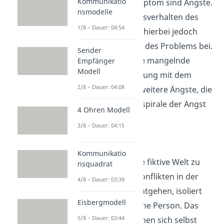
Kommunikatio
Ein weiteres Symptom sind Ängste.
nsmodelle
Das Vermeidungsverhalten des
1/8 – Dauer: 04:54
Eskapisten trägt hierbei jedoch
nicht zur Lösung des Problems bei.
Sender
Im Gegenteil: Die mangelnde
Empfänger
Modell
Auseinandersetzung mit dem
2/8 – Dauer: 04:08
Problem bringt weitere Ängste, die
in einer Abwärtsspirale der Angst
4 Ohren Modell
enden kann.
3/8 – Dauer: 04:15
Isolation
Kommunikatio
Um weiter in ihre fiktive Welt zu
nsquadrat
versinken und Konflikten in der
4/8 – Dauer: 03:39
realen Welt zu entgehen, isoliert
Eisbergmodell
sich die betroffene Person. Das
5/8 – Dauer: 03:44
wiederum hat einen sich selbst