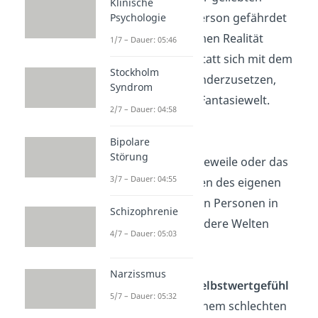
Klinische
Person, ist die Person gefährdet
Psychologie
der unangenehmen Realität
1/7 – Dauer: 05:46
auszuweichen. Statt sich mit dem
Stockholm
Trauma auseinanderzusetzen,
Syndrom
flieht sie in eine Fantasiewelt.
2/7 – Dauer: 04:58
Unterforderung
Bipolare
Störung
Auch durch Langeweile oder das
3/7 – Dauer: 04:55
nicht Ausschöpfen des eigenen
Potentials können Personen in
Schizophrenie
andere, spannendere Welten
4/7 – Dauer: 05:03
versinken.
Narzissmus
Ein schlechtes Selbstwertgefühl
5/7 – Dauer: 05:32
Menschen mit einem schlechten