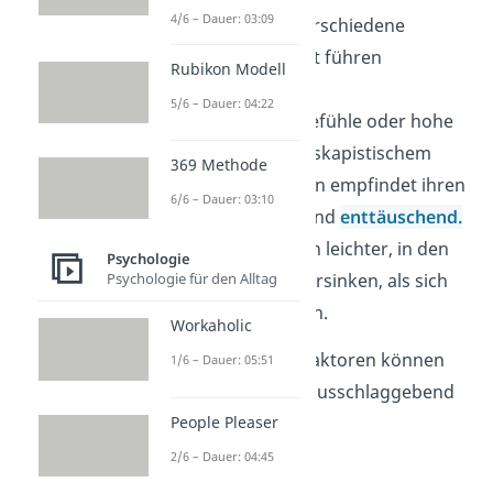
4/6 – Dauer: 03:09
Eskapismus kann verschiedene
Gründe
haben. Meist führen
Rubikon Modell
Schicksalsschläge,
5/6 – Dauer: 04:22
Minderwertigkeitsgefühle oder hohe
Anforderungen zu eskapistischem
369 Methode
Verhalten. Die Person empfindet ihren
6/6 – Dauer: 03:10
Alltag frustrierend und
enttäuschend.
So fällt es der Person leichter, in den
Psychologie
fiktiven Welten zu versinken, als sich
Psychologie für den Alltag
der Realität zu stellen.
Workaholic
Diese psychischen Faktoren können
1/6 – Dauer: 05:51
dabei als Ursachen ausschlaggebend
People Pleaser
für Eskapismus sein:
2/6 – Dauer: 04:45
Unzufriedenheit