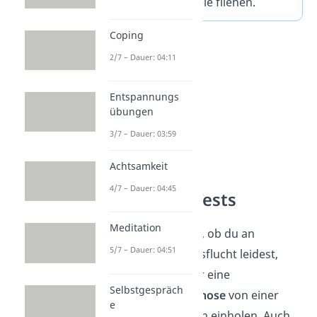
Welt der Videospiele fliehen.
Coping
2/7 – Dauer: 04:11
Entspannungs
übungen
3/7 – Dauer: 03:59
Achtsamkeit
4/7 – Dauer: 04:45
Eskapismus Tests
Meditation
Wenn du dich fragst, ob du an
5/7 – Dauer: 04:51
krankhafter Realitätsflucht leidest,
solltest du dir immer eine
Selbstgespräch
professionelle Diagnose
von einer
e
fachkundigen Person einholen. Auch