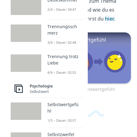
spannende Einblicke zum Thema
Selbstwertgefühl
und wie du es
2/4 – Dauer: 04:47
stärken kannst, erfährst du
hier.
Trennungssch
merz
3/4 – Dauer: 02:48
Trennung trotz
Liebe
4/4 – Dauer: 02:52
Psychologie
Zum Video: Selbstwertgefühl
Selbstwert
Selbstwertgefü
hl
1/5 – Dauer: 03:57
Selbstzweifel