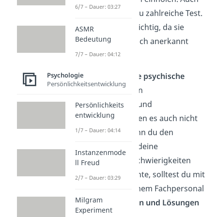
6/7 – Dauer: 03:27
im Internet findest du zahlreiche Test.
Sei hierbei aber vorsichtig, da sie
ASMR
Bedeutung
selten wissenschaftlich anerkannt
sind.
7/7 – Dauer: 04:12
Da Eskapismus
keine psychische
Psychologie
Persönlichkeitsentwicklung
Krankheit
ist, können
Psychotherapeuten und
Persönlichkeits
entwicklung
Psychotherapeutinnen es auch nicht
1/7 – Dauer: 04:14
diagnostizieren. Wenn du den
Verdacht hast, dass deine
Instanzenmode
Realitätsflucht mit Schwierigkeiten
ll Freud
verbunden sein könnte, solltest du mit
2/7 – Dauer: 03:29
psychotherapeutischem Fachpersonal
Milgram
gemeinsam
Ursachen und Lösungen
Experiment
finden.