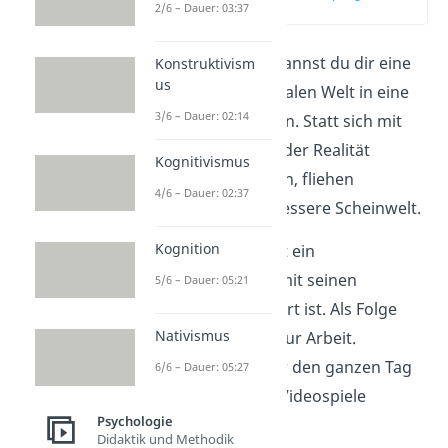
2/6 – Dauer: 03:37
(00:14)
Unter
Eskapismus
kannst du dir eine
Konstruktivism
us
Art Flucht aus der realen Welt in eine
3/6 – Dauer: 02:14
Scheinwelt
vorstellen. Statt sich mit
den Problemen aus der Realität
Kognitivismus
auseinanderzusetzen, fliehen
4/6 – Dauer: 02:37
Betroffene in eine bessere Scheinwelt.
Kognition
Ein
Beispiel
dafür ist ein
Arbeitskollege, der mit seinen
5/6 – Dauer: 05:21
Aufgaben überfordert ist. Als Folge
Nativismus
geht er nicht mehr zur Arbeit.
Stattdessen bleibt er den ganzen Tag
6/6 – Dauer: 05:27
zu Hause und ist in Videospiele
Psychologie
vertieft.
Didaktik und Methodik