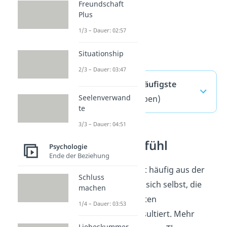
Freundschaft
Plus
1/3 – Dauer: 02:57
Situationship
2/3 – Dauer: 03:47
Eskapismus — häufigste
Seelenverwand
Fragen
(ausklappen)
te
3/3 – Dauer: 04:51
Selbstwertgefühl
Psychologie
Ende der Beziehung
Eskapismus
entsteht häufig aus der
Schluss
Unzufriedenheit mit sich selbst, die
machen
aus einem verringerten
1/4 – Dauer: 03:53
Selbstwertgefühl resultiert. Mehr
Liebeskummer