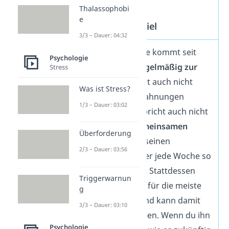
Eskapismus
Thalassophobi
e
Verhaltensbeispiel
3/3 – Dauer: 04:32
Dein Arbeitskollege kommt seit
Psychologie
längerer Zeit
unregelmäßig zur
Stress
Arbeit
und reagiert auch nicht
Was ist Stress?
mehr auf die Abmahnungen
1/3 – Dauer: 03:02
deines Chefs. Er spricht auch nicht
mehr über die
gemeinsamen
Überforderung
Spieleabende
mit seinen
2/3 – Dauer: 03:56
Freunden, auf die er jede Woche so
hingefiebert hatte. Stattdessen
Triggerwarnun
spielt er
jeden Tag
für die meiste
g
Zeit
Videospiele
und kann damit
3/3 – Dauer: 03:10
nur schwer aufhören. Wenn du ihn
Psychologie