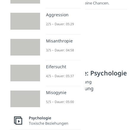
Entdecke hier deine Chancen.
Aggression
2/5 – Dauer: 05:29
Misanthropie
3/5 – Dauer: 04:58
Eifersucht
Weitere Inhalte: Psychologie
4/5 – Dauer: 05:37
Besondere Wahrnehmung
Wahrnehmungsstörung
Misogynie
Dauer: 06:07
Synästhesie
5/5 – Dauer: 05:00
Dauer: 04:26
Reizüberflutung
Psychologie
Dauer: 04:29
Toxische Beziehungen
Eskapismus
Dauer: 04:44