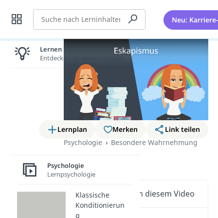
Suche
Neu: Karriere
Lernen lohnt sich!
Entdecke hier deine Chancen.
Lernplan
Merken
Link teilen
Psychologie
Besondere Wahrnehmung
Eskapismus
Psychologie
Lernpsychologie
Wichtige Inhalte in diesem Video
Klassische
Konditionierun
g