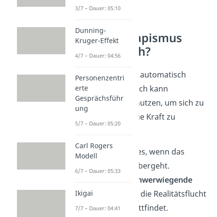
3/7 – Dauer: 05:10
Dunning-
Wann ist Eskapismus
Kruger-Effekt
problematisch?
4/7 – Dauer: 04:56
Eskapismus ist nicht automatisch
Personenzentri
erte
schlecht. Jeder Mensch kann
Gesprächsführ
Eskapismus positiv nutzen, um sich zu
ung
entspannen und neue Kraft zu
5/7 – Dauer: 05:20
schöpfen.
Carl Rogers
Problematisch wird es, wenn das
Modell
Verhalten in
Sucht
übergeht.
6/7 – Dauer: 05:33
Eskapismus kann
schwerwiegende
Ikigai
Folgen
haben, wenn die Realitätsflucht
im Übermäßigen stattfindet.
7/7 – Dauer: 04:41