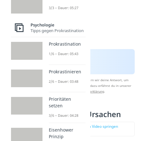
3/3 – Dauer: 05:27
Psychologie
Tipps gegen Prokrastination
Prokrastination
1/6 – Dauer: 05:43
Prokrastinieren
Nach Beantwortung speichern wir deine Antwort, um
2/6 – Dauer: 03:48
Studyflix zu verbessern. Mehr dazu erfährst du in unserer
Datenschutzerklärung
.
Prioritäten
setzen
Eskapismus Ursachen
3/6 – Dauer: 04:28
zur Stelle im Video springen
Eisenhower
(01:45)
Prinzip