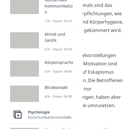
ihrem Leben. Oftmals sind das
Kommunikatio
n
Freunde oder Verpflichtungen, wie
Arbeitstermine und Körperhygiene,
1/4 – Dauer: 04:19
um die sich nicht gekümmert wird.
Mimik und
Gestik
Fehlende Ziele
2/4 – Dauer: 03:58
Auch fehlende Zielvorstellungen
Körpersprache
oder mangelnde Motivation sind
Symptome, die auf Eskapismus
3/4 – Dauer: 04:44
hinweisen können. Die Betroffenen
Blickkontakt
entwickeln dabei nur
Wunschvorstellungen, haben aber
4/4 – Dauer: 04:38
keinen Ehrgeiz, sie umzusetzen.
Psychologie
Kommunikationsmodelle
Angst