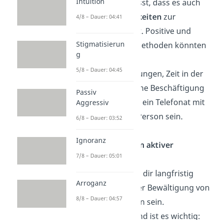
Intuition
mache dir bewusst, dass es auch
andere Möglichkeiten
zur
4/8 – Dauer: 04:41
Bewältigung gibt. Positive und
Stigmatisierun
entspannende Methoden könnten
g
für dich Sport,
5/8 – Dauer: 04:45
Achtsamkeitsübungen, Zeit in der
Natur, eine schöne Beschäftigung
Passiv
wie Kochen oder ein Telefonat mit
Aggressiv
einer dir nahen Person sein.
6/8 – Dauer: 03:52
Ignoranz
Versuche, dich an aktiver
7/8 – Dauer: 05:01
Veränderung
Eskapismus wird dir langfristig
Arroganz
keine Hilfe bei der Bewältigung von
8/8 – Dauer: 04:57
realen Problemen sein.
Dementsprechend ist es wichtig: