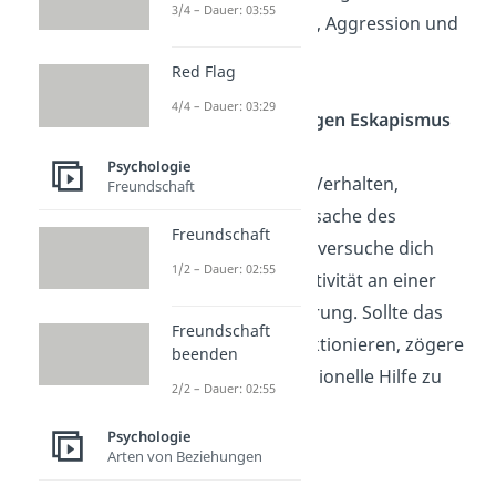
3/4 – Dauer: 03:55
Kontaktfähigkeit, Aggression und
Konflikte.
Red Flag
4/4 – Dauer: 03:29
Was kann ich gegen Eskapismus
tun?
Psychologie
Reflektiere dein Verhalten,
Freundschaft
erforsche die Ursache des
Freundschaft
Eskapismus und versuche dich
1/2 – Dauer: 02:55
mithilfe von Positivität an einer
aktiven Veränderung. Sollte das
Freundschaft
alleine nicht funktionieren, zögere
beenden
nicht, dir professionelle Hilfe zu
2/2 – Dauer: 02:55
suchen.
Psychologie
Arten von Beziehungen