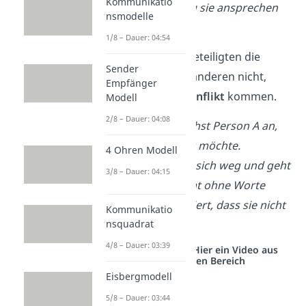
Kommunikatio
ohne Worte, dass du sie ansprechen
nsmodelle
kannst.
1/8 – Dauer: 04:54
Versteht einer der Beteiligten die
Sender
Körpersprache
des anderen nicht,
Empfänger
kann es zu einem
Konflikt
kommen.
Modell
2/8 – Dauer: 04:08
➡️
Beispiel:
Du sprichst Person A an,
obwohl sie das nicht möchte.
4 Ohren Modell
Deswegen dreht sie sich weg und geht
3/8 – Dauer: 04:15
woanders hin. Sie hat ohne Worte
nochmal kommuniziert, dass sie nicht
Kommunikatio
reden will.
nsquadrat
4/8 – Dauer: 03:39
Studyflix vernetzt: Hier ein Video aus
einem anderen Bereich
Eisbergmodell
5/8 – Dauer: 03:44