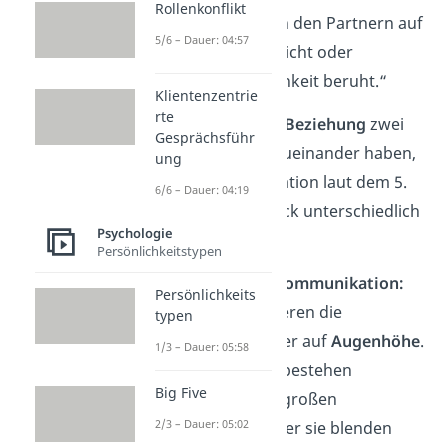
Rollenkonflikt
Beziehung zwischen den Partnern auf
5/6 – Dauer: 04:57
Gleichgewicht oder
Unterschiedlichkeit beruht.“
Klientenzentrie
rte
Je nachdem, welche
Beziehung
zwei
Gesprächsführ
Gesprächspartner zueinander haben,
ung
läuft die Kommunikation laut dem 5.
6/6 – Dauer: 04:19
Axiom von Watzlawick unterschiedlich
Psychologie
ab:
Persönlichkeitstypen
Symmetrische Kommunikation:
Persönlichkeits
Hier kommunizieren die
typen
Gesprächspartner auf
Augenhöhe
.
1/3 – Dauer: 05:58
Zwischen ihnen bestehen
Big Five
entweder keine großen
2/3 – Dauer: 05:02
Unterschiede oder sie blenden