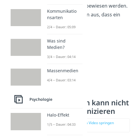
muss deshalb nicht bewiesen werden.
Kommunikatio
Jeder geht also davon aus, dass ein
nsarten
Axiom richtig ist.
2/4 – Dauer: 05:09
Was sind
Medien?
3/4 – Dauer: 04:14
Massenmedien
4/4 – Dauer: 03:14
Psychologie
1. Axiom: Man kann nicht
nicht kommunizieren
Halo-Effekt
zur Stelle im Video springen
1/5 – Dauer: 04:33
(00:37)