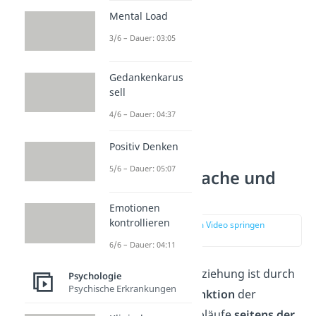
Mental Load
3/6 – Dauer: 03:05
Gedankenkarus
sell
4/6 – Dauer: 04:37
Positiv Denken
5/6 – Dauer: 05:07
3. Axiom: Ursache und
Wirkung
Emotionen
kontrollieren
zur Stelle im Video springen
(01:48)
6/6 – Dauer: 04:11
„Die Natur einer Beziehung ist durch
Psychologie
Psychische Erkrankungen
die
Interpunktion
der
Kommunikationsabläufe
seitens der