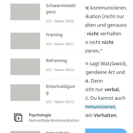
Schwarmintelli
„Man kann nicht
nicht
kommunizieren,
genz
denn jede Kommunikation (nicht nur
2/5 – Dauer: 03:52
mit Worten) ist Verhalten und genauso
wie man sich nicht
nicht
verhalten
Framing
kann, kann man nicht
nicht
3/5 – Dauer: 04:17
kommunizieren.“
Reframing
Mit dem ersten Axiom sagt Watzlawick,
4/5 – Dauer: 04:23
dass du
immer
auf irgendeine Art und
Weise
kommunizierst
. Denn
Entschuldigun
Kommunikation ist nicht nur
verbal
,
g
also das was du sagst. Du kannst auch
5/5 – Dauer: 03:12
auf andere
Arten kommunizieren,
zum Beispiel durch dein
Verhalten
.
Psychologie
Nonverbale Kommunikation
Nonverbale