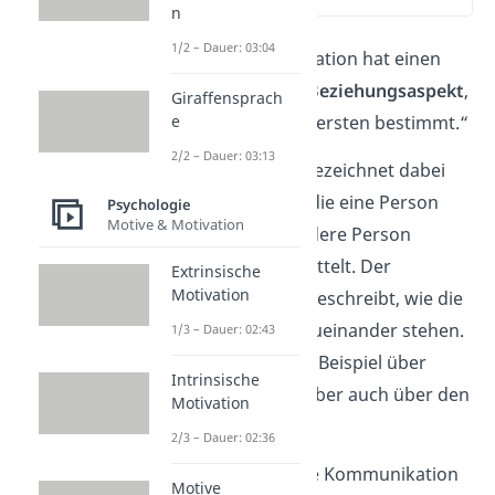
n
1/2 – Dauer: 03:04
„Jede Kommunikation hat einen
Inhalts-
und einen
Beziehungsaspekt
,
Giraffensprach
wobei letzterer den ersten bestimmt.“
e
2/2 – Dauer: 03:13
Der
Inhaltsaspekt
bezeichnet dabei
die
Informationen
, die eine Person
Psychologie
Motive & Motivation
(Sender) an eine andere Person
(Empfänger) übermittelt. Der
Extrinsische
Motivation
Beziehungsaspekt
beschreibt, wie die
Gesprächspartner zueinander stehen.
1/3 – Dauer: 02:43
Das äußerst du zum Beispiel über
Intrinsische
Mimik und Gestik,
aber auch über den
Motivation
Tonfall.
2/3 – Dauer: 02:36
Eine rein informative Kommunikation
Motive