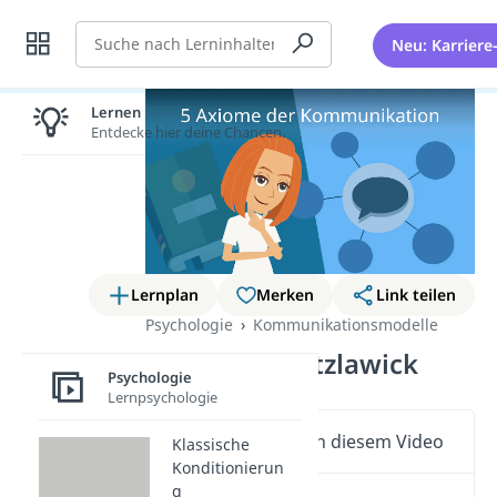
Suche
Neu: Karriere
Lernen lohnt sich!
Entdecke hier deine Chancen.
Lernplan
Merken
Link teilen
Psychologie
Kommunikationsmodelle
5 Axiome Watzlawick
Psychologie
Lernpsychologie
Wichtige Inhalte in diesem Video
Klassische
Konditionierun
g