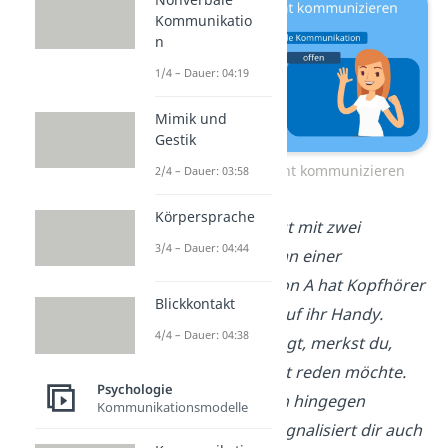
Kommunikatio
n
1/4 – Dauer: 04:19
Mimik und
Gestik
Man kann nicht nicht kommunizieren
2/4 – Dauer: 03:58
Körpersprache
➡️
Beispiel:
Du stehst mit zwei
3/4 – Dauer: 04:44
weiteren Personen an einer
Bushaltestelle. Person A hat Kopfhörer
Blickkontakt
im Ohr und schaut auf ihr Handy.
4/4 – Dauer: 04:38
Obwohl sie nichts sagt, merkst du,
dass sie gerade nicht reden möchte.
Psychologie
Person B lächelt dich hingegen
Kommunikationsmodelle
freundlich an. Das signalisiert dir auch