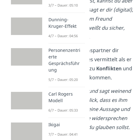
Grund er so traurig ist, kannst du aber
3/7 – Dauer: 05:10
nur vermuten. Jetzt sagt er dir (digital),
dass er sich mit einem Freund
Dunning-
Kruger-Effekt
gestritten hat. Nun weißt du sicher,
4/7 – Dauer: 04:56
warum er traurig ist.
Wenn dein Gesprächspartner dir
Personenzentri
erte
analog etwas anderes vermittelt als er
Gesprächsführ
digital sagt, kann es zu
Konflikten
und
ung
Missverständnissen kommen.
5/7 – Dauer: 05:20
➡️
Beispiel
:
D
ein Freund sagt weinend
Carl Rogers
und mit traurigem Blick, dass es ihm
Modell
gut geht. Weil sich seine Aussage und
6/7 – Dauer: 05:33
seine Körpersprache widersprechen
Ikigai
weißt du nicht, was du glauben sollst.
7/7 – Dauer: 04:41