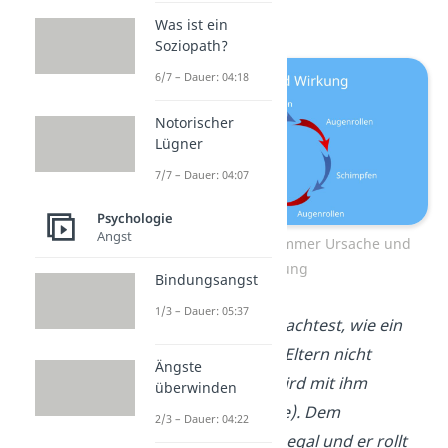
kreisförmig
.
Was ist ein
Soziopath?
6/7 – Dauer: 04:18
Notorischer
Lügner
7/7 – Dauer: 04:07
Psychologie
Angst
Kommunikation ist immer Ursache und
Wirkung
Bindungsangst
1/3 – Dauer: 05:37
➡️
Beispiel:
Du beobachtest, wie ein
Jugendlicher seinen Eltern nicht
Ängste
zuhört. Daraufhin wird mit ihm
überwinden
geschimpft (Ursache). Dem
2/3 – Dauer: 04:22
Jugendlichen ist das egal und er rollt