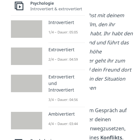
Psychologie
Introvertiert & extrovertiert
➡️
Beispiel
:
Du sprichst mit deinem
Introvertiert
Freund über einen Film, den ihr
1/4 – Dauer: 05:05
zusammen gesehen habt. Ihr habt den
gleichen Wissensstand und führt das
Extrovertiert
Gespräch auf Augenhöhe
2/4 – Dauer: 04:59
(symmetrisch). Später geht ihr zum
Vereinstraining. Weil dein Freund dort
Extrovertiert
Trainer ist, hörst du in der Situation
und
auf seine Anweisungen
Introvertiert
(komplementär).
3/4 – Dauer: 04:56
Versuchst du in einem Gespräch auf
Ambivertiert
Augenhöhe, dich über deinen
4/4 – Dauer: 03:44
Gesprächspartner hinwegzusetzen,
besteht die Gefahr eines
Konflikts
.