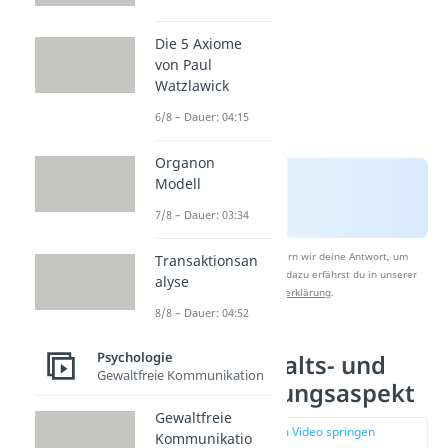
Die 5 Axiome
von Paul
Watzlawick
6/8 – Dauer: 04:15
Organon
Modell
7/8 – Dauer: 03:34
Nach Beantwortung speichern wir deine Antwort, um
Transaktionsan
Studyflix zu verbessern. Mehr dazu erfährst du in unserer
alyse
Datenschutzerklärung
.
8/8 – Dauer: 04:52
Psychologie
2. Axiom: Inhalts- und
Gewaltfreie Kommunikation
einen Beziehungsaspekt
Gewaltfreie
zur Stelle im Video springen
Kommunikatio
(01:13)