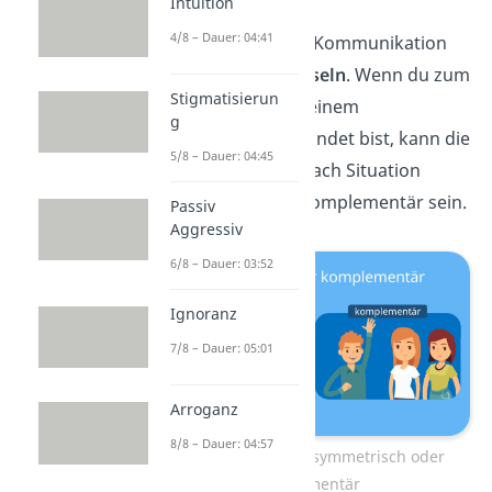
Intuition
4/8 – Dauer: 04:41
Wichtig:
Die Art der Kommunikation
kann jederzeit
wechseln
. Wenn du zum
Stigmatisierun
Beispiel privat mit deinem
g
Vorgesetzten befreundet bist, kann die
5/8 – Dauer: 04:45
Kommunikation je nach Situation
symmetrisch oder komplementär sein.
Passiv
Aggressiv
6/8 – Dauer: 03:52
Ignoranz
7/8 – Dauer: 05:01
Arroganz
8/8 – Dauer: 04:57
Kommunikation ist symmetrisch oder
komplementär