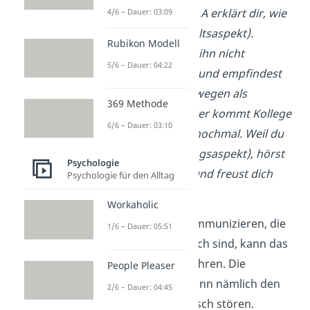
funktioniert. Kollege A erklärt dir, wie
4/6 – Dauer: 03:09
es funktioniert (Inhaltsaspekt).
Rubikon Modell
Allerdings magst du ihn nicht
5/6 – Dauer: 04:22
(Beziehungsaspekt) und empfindest
seine Erklärung deswegen als
369 Methode
Besserwisserei. Später kommt Kollege
6/6 – Dauer: 03:10
B und erklärt es dir nochmal. Weil du
ihn magst (Beziehungsaspekt), hörst
Psychologie
du aufmerksam zu und freust dich
Psychologie für den Alltag
über die Erklärung.
Workaholic
Wenn Menschen kommunizieren, die
1/6 – Dauer: 05:51
sich nicht sympathisch sind, kann das
zu einem
Konflikt
führen. Die
People Pleaser
Beziehungsebene kann nämlich den
2/6 – Dauer: 04:45
Informationsaustausch stören.