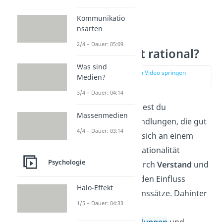
Kommunikatio
nsarten
2/4 – Dauer: 05:09
Was bedeutet rational?
Was sind
zur Stelle im Video springen
Medien?
(00:46)
3/4 – Dauer: 04:14
Als rational bezeichnest du
Massenmedien
Denkweisen und Handlungen, die gut
4/4 – Dauer: 03:14
begründet sind und sich an einem
Zweck orientieren. Rationalität
Psychologie
zeichnet sich also durch
Verstand
und
Vernunft
aus, ohne den Einfluss
Halo-Effekt
persönlicher Glaubenssätze. Dahinter
1/5 – Dauer: 04:33
steht unser
Bedürfnis,
Entscheidungen
und