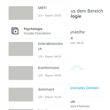
MBTI
Beliebte Inhalte aus dem Bereich
Psychologie
3/3 – Dauer: 05:42
Psychologie
Johari
Wahrneh
Synästhe
Soziale Interaktion
Fenster
mungsst
sie
Dauer: 05:11
örung
Dauer: 04:26
Interaktionistis
ch
Dauer: 06:07
1/8 – Dauer: 04:25
Komfortzone
2/8 – Dauer: 04:30
zur Videoseite: Rationales Denken
dominant
3/8 – Dauer: 02:33
Lernen lohnt sich!
Entdecke hier deine Chancen.