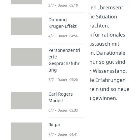
3/7 – Dauer: 05:10
bei Entscheidungen „bremsen“
und versuchen, die Situation
Dunning-
objektiver zu betrachten.
Kruger-Effekt
Ebenfalls hilfreich für rationales
4/7 – Dauer: 04:56
Denken ist der Austausch mit
Personenzentri
anderen Personen. Da rationale
erte
Entscheidungen nur so gut sind
Gesprächsführ
ung
wie dein aktueller Wissensstand,
kann es helfen, die Erfahrungen
5/7 – Dauer: 05:20
anderer zu sammeln und so neue
Carl Rogers
Informationen zu gewinnen.
Modell
6/7 – Dauer: 05:33
Ikigai
7/7 – Dauer: 04:41