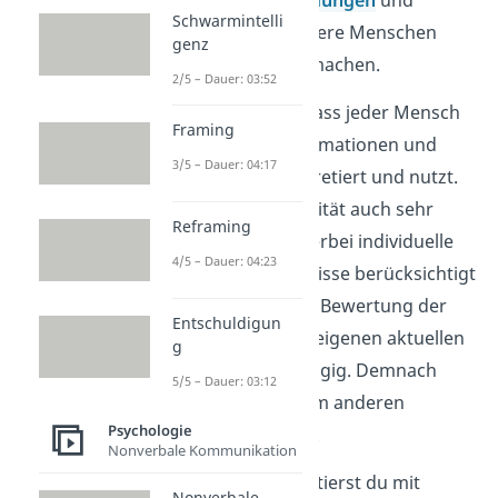
Schwarmintelli
Handlungen für andere Menschen
genz
nachvollziehbar zu machen.
2/5 – Dauer: 03:52
Problem dabei ist, dass jeder Mensch
Framing
die gegebenen Informationen und
3/5 – Dauer: 04:17
Mittel anders interpretiert und nutzt.
Daher kann Rationalität auch sehr
Reframing
subjektiv sein, da hierbei individuelle
4/5 – Dauer: 04:23
Motive
und Bedürfnisse berücksichtigt
werden. Auch ist die Bewertung der
Entschuldigun
Informationen vom eigenen aktuellen
g
Wissensstand abhängig. Demnach
5/5 – Dauer: 03:12
würde jeder zu einem anderen
Psychologie
Entschluss kommen.
Nonverbale Kommunikation
Beispielsweise diskutierst du mit
Nonverbale