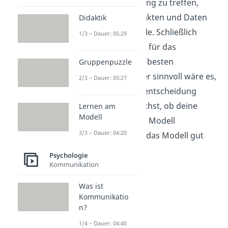
rationale Entscheidung zu treffen,
vergleichst du alle Fakten und Daten
Didaktik
der einzelnen Modelle. Schließlich
1/3 – Dauer: 05:29
entscheidest du dich für das
Smartphone mit der besten
Gruppenpuzzle
Ausstattung. Weniger sinnvoll wäre es,
2/3 – Dauer: 05:27
wenn du deine Kaufentscheidung
davon abhängig machst, ob deine
Lernen am
Modell
Freunde dich für das Modell
3/3 – Dauer: 04:20
bewundern oder ob das Modell gut
aussieht.
Psychologie
Kommunikation
Was ist
Kommunikatio
n?
1/4 – Dauer: 04:40