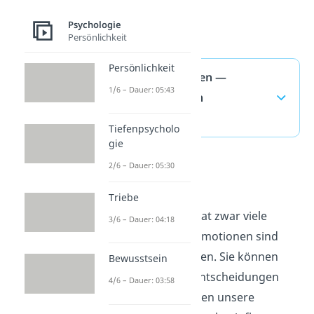
Psychologie
Persönlichkeit
Persönlichkeit
Rationales Denken —
1/6 – Dauer: 05:43
häufigste Fragen
(ausklappen)
Tiefenpsycholo
gie
2/6 – Dauer: 05:30
Emotionen
Triebe
Rationales Denken hat zwar viele
3/6 – Dauer: 04:18
Vorteile, aber auch Emotionen sind
nicht zu unterschätzen. Sie können
Bewusstsein
ebenfalls zu guten Entscheidungen
4/6 – Dauer: 03:58
führen. Wie Emotionen unsere