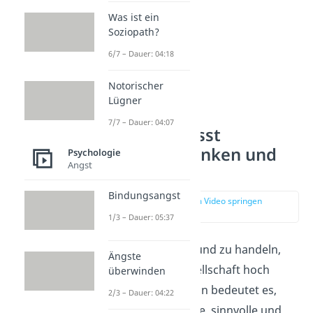
Was ist ein
Soziopath?
6/7 – Dauer: 04:18
Notorischer
Lügner
7/7 – Dauer: 04:07
Was beeinflusst
rationales Denken und
Psychologie
Angst
Handeln?
Bindungsangst
zur Stelle im Video springen
(02:50)
1/3 – Dauer: 05:37
Rational zu denken und zu handeln,
Ängste
wird in unserer Gesellschaft hoch
überwinden
angesehen. Immerhin bedeutet es,
2/3 – Dauer: 04:22
dass jemand logische, sinnvolle und