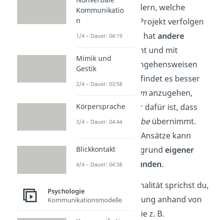
deinen Teammitgliedern, welche
Kommunikatio
n
Strategie ihr für ein Projekt verfolgen
wollt. Jeder von euch hat
andere
1/4 – Dauer: 04:19
Erfahrungen
gemacht und mit
Mimik und
verschiedenen Herangehensweisen
Gestik
Erfolg gehabt. Einer findet es besser
2/4 – Dauer: 03:58
jede
Aufgabe im Team
anzugehen,
während ein anderer dafür ist, dass
Körpersprache
jeder nur eine Aufgabe
übernimmt.
3/4 – Dauer: 04:44
Trotz verschiedener Ansätze kann
jeder seine Wahl aufgrund
eigener
Blickkontakt
Erlebnisse
gut begründen
.
4/4 – Dauer: 04:38
Von objektiver Rationalität sprichst du,
Psychologie
wenn eine Entscheidung anhand von
Kommunikationsmodelle
Daten und Fakten, wie z. B.