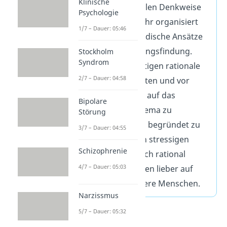
Klinische
einer stark rationalen Denkweise
Psychologie
sind meist auch sehr organisiert
1/7 – Dauer: 05:46
und nutzen methodische Ansätze
bei der Entscheidungsfindung.
Stockholm
Syndrom
Unter Stress benötigen rationale
2/7 – Dauer: 04:58
Denker Daten, Fakten und vor
allem Zeit, um sich auf das
Bipolare
entsprechende Thema zu
Störung
konzentrieren und begründet zu
3/7 – Dauer: 04:55
handeln. Gerade in stressigen
Schizophrenie
Zeiten verlassen sich rational
4/7 – Dauer: 05:03
denkende Menschen lieber auf
Daten, als auf andere Menschen.
Narzissmus
5/7 – Dauer: 05:32