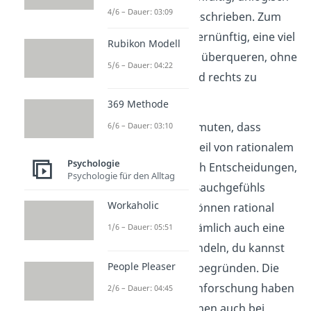
4/6 – Dauer: 03:09
und unvernünftig beschrieben. Zum
Beispiel wäre es unvernünftig, eine viel
Rubikon Modell
befahrene Straße zu überqueren, ohne
5/6 – Dauer: 04:22
vorher nach links und rechts zu
schauen.
369 Methode
Manche würden vermuten, dass
6/6 – Dauer: 03:10
Intuition das Gegenteil von rationalem
Psychologie
Denken ist. Aber auch Entscheidungen,
Psychologie für den Alltag
die aufgrund eines Bauchgefühls
Workaholic
getroffen werden, können rational
sein. Dabei gibt es nämlich auch eine
1/6 – Dauer: 05:51
Ursache für dein Handeln, du kannst
People Pleaser
es aber nicht sofort begründen. Die
Psychologie und Hirnforschung haben
2/6 – Dauer: 04:45
gezeigt, dass Menschen auch bei