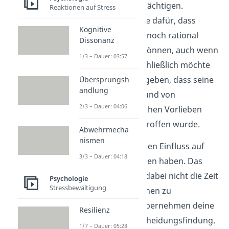
und Handeln beeinträchtigen.
Reaktionen auf Stress
Außerdem sorgen sie dafür, dass
Kognitive
Entscheidungen dennoch rational
Dissonanz
begründet werden können, auch wenn
1/3 – Dauer: 03:57
sie das nicht sind. Schließlich möchte
jeder nur ungern zugeben, dass seine
Übersprungsh
andlung
Entscheidung aufgrund von
2/3 – Dauer: 04:06
Sympathie, persönlichen Vorlieben
oder Vorurteilen getroffen wurde.
Abwehrmecha
nismen
Auch Stress kann einen Einfluss auf
3/3 – Dauer: 04:18
dein rationales Denken haben. Das
liegt daran, dass du dabei nicht die Zeit
Psychologie
Stressbewältigung
hast, alle Informationen zu
analysieren. Somit übernehmen deine
Resilienz
Emotionen die Entscheidungsfindung.
1/7 – Dauer: 05:28