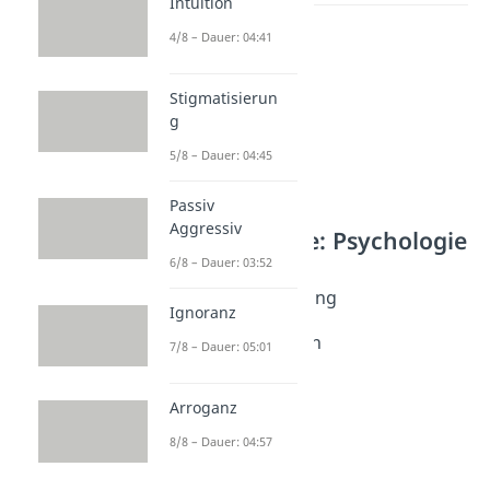
Intuition
4/8 – Dauer: 04:41
Stigmatisierun
g
5/8 – Dauer: 04:45
Passiv
Aggressiv
Weitere Inhalte: Psychologie
6/8 – Dauer: 03:52
Wahrnehmung
Visuelle Wahrnehmung
Ignoranz
Dauer: 04:46
Kognitive Fähigkeiten
7/8 – Dauer: 05:01
Dauer: 05:37
Rationales Denken
Arroganz
Dauer: 04:04
Johari Fenster
8/8 – Dauer: 04:57
Dauer: 05:11