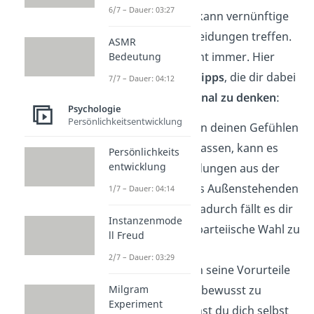
6/7 – Dauer: 03:27
Wer rational denkt, kann vernünftige
und logische Entscheidungen treffen.
ASMR
Das gelingt aber nicht immer. Hier
Bedeutung
findest du ein paar
Tipps
, die dir dabei
7/7 – Dauer: 04:12
helfen können,
rational zu denken
:
Psychologie
Persönlichkeitsentwicklung
Um dich nicht von deinen Gefühlen
beeinflussen zu lassen, kann es
Persönlichkeits
entwicklung
helfen, Entscheidungen aus der
Perspektive eines Außenstehenden
1/7 – Dauer: 04:14
zu betrachten. Dadurch fällt es dir
Instanzenmode
leichter, eine unparteiische Wahl zu
ll Freud
treffen.
2/7 – Dauer: 03:29
Auch hilft es, sich seine Vorurteile
Milgram
und Sympathien bewusst zu
Experiment
machen. So kannst du dich selbst