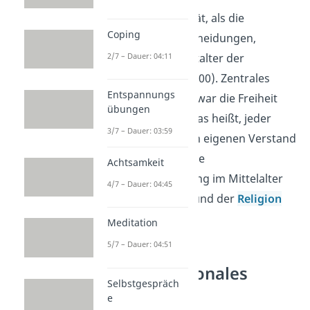
Übrigens:
Rationalität, als die
Coping
Grundlage für Entscheidungen,
2/7 – Dauer: 04:11
entstand erst im Zeitalter der
Aufklärung
(1720-1800). Zentrales
Entspannungs
Anliegen dieser Zeit war die Freiheit
übungen
des Bewusstseins. Das heißt, jeder
3/7 – Dauer: 03:59
Mensch sollte seinen eigenen Verstand
nutzen. Zuvor war die
Achtsamkeit
Entscheidungsfindung im Mittelalter
4/7 – Dauer: 04:45
stark vom Glauben und der
Religion
geprägt.
Meditation
5/7 – Dauer: 04:51
Tipps für rationales
Selbstgespräch
Denken
e