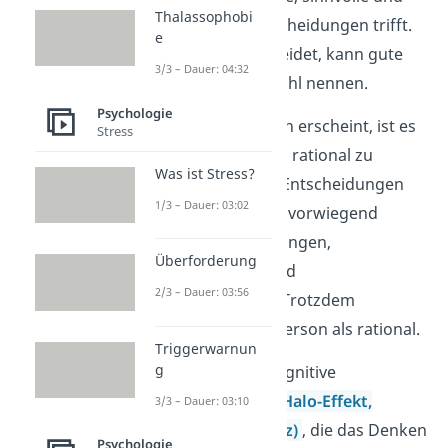
Thalassophobi
faktenbasierte Entscheidungen trifft.
e
Wer rational entscheidet, kann gute
3/3 – Dauer: 04:32
Gründe für seine Wahl nennen.
Psychologie
So plausibel das auch erscheint, ist es
Stress
nicht immer möglich rational zu
Was ist Stress?
denken. Hinter den Entscheidungen
1/3 – Dauer: 03:02
einer Person stehen vorwiegend
persönliche Einstellungen,
Überforderung
Glaubensansätze und
2/3 – Dauer: 03:56
Wertvorstellungen. Trotzdem
erscheinen sie der Person als rational.
Triggerwarnun
g
Grund dafür sind kognitive
Verzerrungen (z. B.
Halo-Effekt,
3/3 – Dauer: 03:10
kognitive Dissonanz)
, die das Denken
Psychologie