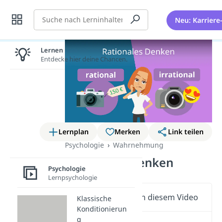
Suche
Neu: Karriere
Lernen lohnt sich!
Entdecke hier deine Chancen.
Lernplan
Merken
Link teilen
Psychologie
Wahrnehmung
Rationales Denken
Psychologie
Lernpsychologie
Wichtige Inhalte in diesem Video
Klassische
Konditionierun
g