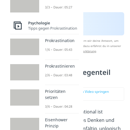
3/3 – Dauer: 05:27
Psychologie
Tipps gegen Prokrastination
Prokrastination
Nach Beantwortung speichern wir deine Antwort, um
Studyflix zu verbessern. Mehr dazu erfährst du in unserer
1/6 – Dauer: 05:43
Datenschutzerklärung
.
Prokrastinieren
Was ist das Gegenteil
2/6 – Dauer: 03:48
von rational?
Prioritäten
zur Stelle im Video springen
(02:08)
setzen
3/6 – Dauer: 04:28
Das Gegenteil von rational ist
irrational. Irrationales Denken und
Eisenhower
Prinzip
Verhalten wird als einfältig, unlogisch