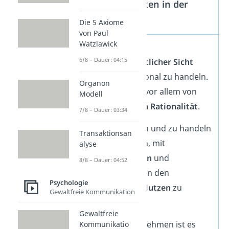
Rationales Denken in der
Wirtschaft
Die 5 Axiome
von Paul
Watzlawick
Besonders aus
6/8 – Dauer: 04:15
betriebswirtschaftlicher Sicht
macht es Sinn rational zu handeln.
Organon
Dabei sprichst du vor allem von
Modell
der
ökonomischen Rationalität
.
7/8 – Dauer: 03:34
Rational zu denken und zu handeln
Transaktionsan
bedeutet demnach, mit
alyse
begrenzten
Mitteln
und
8/8 – Dauer: 04:52
Handlungsoptionen den
Psychologie
größtmöglichen Nutzen
zu
Gewaltfreie Kommunikation
erzielen.
Gewaltfreie
Gerade für Unternehmen ist es
Kommunikatio