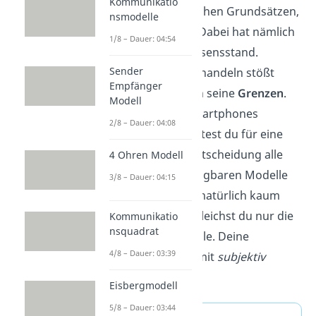
Kommunikatio
naturwissenschaftlichen Grundsätzen,
nsmodelle
nachvollziehbar ist. Dabei hat nämlich
1/8 – Dauer: 04:54
jeder denselben Wissensstand.
Sender
Objektiv rational zu handeln stößt
Empfänger
jedoch manchmal an seine
Grenzen
.
Modell
Für den Kauf des Smartphones
2/8 – Dauer: 04:08
beispielsweise müsstest du für eine
objektiv rationale
Entscheidung alle
4 Ohren Modell
auf dem Markt verfügbaren Modelle
3/8 – Dauer: 04:15
vergleichen. Das ist natürlich kaum
möglich. Daher vergleichst du nur die
Kommunikatio
nsquadrat
bekanntesten Modelle. Deine
4/8 – Dauer: 03:39
Entscheidung ist somit
subjektiv
rational
.
Eisbergmodell
5/8 – Dauer: 03:44