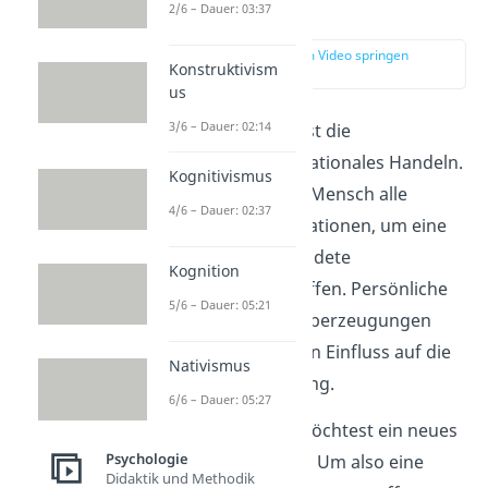
Denken?
2/6 – Dauer: 03:37
zur Stelle im Video springen
Konstruktivism
(00:15)
us
3/6 – Dauer: 02:14
Rationales Denken ist die
Voraussetzung für rationales Handeln.
Kognitivismus
Dabei analysiert ein Mensch alle
4/6 – Dauer: 02:37
verfügbaren Informationen, um eine
logische und begründete
Kognition
Entscheidung zu treffen. Persönliche
5/6 – Dauer: 05:21
Einstellungen und Überzeugungen
nehmen dabei keinen Einfluss auf die
Nativismus
Entscheidungsfindung.
6/6 – Dauer: 05:27
Angenommen, du möchtest ein neues
Psychologie
Smartphone kaufen. Um also eine
Didaktik und Methodik