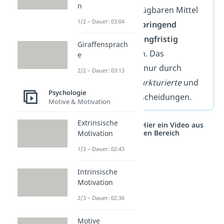
n
wichtig, seine verfügbaren Mittel
1/2 – Dauer: 03:04
möglichst
gewinnbringend
einzusetzen, um
langfristig
Giraffensprach
Gewinn zu machen. Das
e
funktioniert meist nur durch
2/2 – Dauer: 03:13
faktenbasierte
,
sturkturierte
und
Psychologie
zielorientierte
Entscheidungen.
Motive & Motivation
Extrinsische
Studyflix vernetzt: Hier ein Video aus
einem anderen Bereich
Motivation
1/3 – Dauer: 02:43
Intrinsische
Motivation
2/3 – Dauer: 02:36
Motive