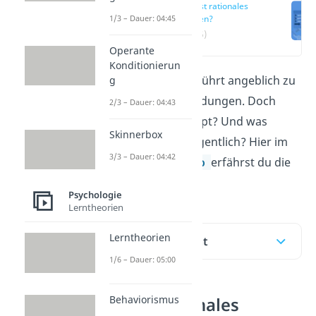
Was ist rationales
1/3 – Dauer: 04:45
Denken?
(00:15)
Operante
Konditionierun
Rationales Denken
führt angeblich zu
g
den besten Entscheidungen. Doch
2/3 – Dauer: 04:43
stimmt das überhaupt? Und was
Skinnerbox
bedeutet rational eigentlich? Hier im
3/3 – Dauer: 04:42
Beitrag und im
Video
erfährst du die
Antwort!
Psychologie
Lerntheorien
Lerntheorien
Inhaltsübersicht
1/6 – Dauer: 05:00
Behaviorismus
Was ist rationales