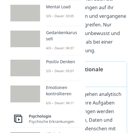
Mental Load
intuitiven Entscheidungen auf ihr
gespeichertes Wissen und vergangene
3/6 – Dauer: 03:05
Erfahrungen zurückgreifen. Nur
Gedankenkarus
geschieht das meist unbewusst und
sell
wesentlich schneller als bei einer
4/6 – Dauer: 04:37
rationalen Entscheidung.
Positiv Denken
Was zeichnet rationale
5/6 – Dauer: 05:07
Denker aus?
Emotionen
Rationale Denker gehen analytisch
kontrollieren
und praktisch an ihre Aufgaben
6/6 – Dauer: 04:11
heran. Entscheidungen werden
Psychologie
anhand von Zahlen, Daten und
Psychische Erkrankungen
Fakten getroffen. Menschen mit