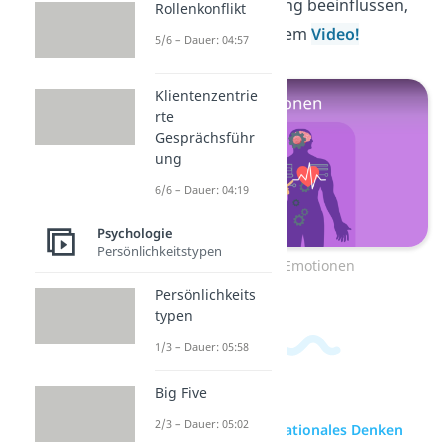
Entscheidungsfindung beeinflussen,
Rollenkonflikt
erfährst du in unserem
Video!
5/6 – Dauer: 04:57
Klientenzentrie
rte
Gesprächsführ
ung
6/6 – Dauer: 04:19
Psychologie
Persönlichkeitstypen
Zum Video: Emotionen
Persönlichkeits
typen
1/3 – Dauer: 05:58
Big Five
2/3 – Dauer: 05:02
zur Videoseite: Rationales Denken