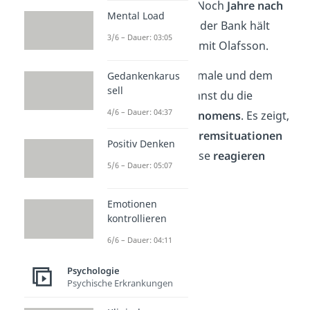
wieder eingesperrt. Noch
Jahre nach
Mental Load
dem Geiseldrama
in der Bank hält
3/6 – Dauer: 03:05
Kristin
Briefkontakt
mit Olafsson.
Anhand dieser Merkmale und dem
Gedankenkarus
sell
Stockholm-Fall erkennst du die
4/6 – Dauer: 04:37
Komplexität des
Phänomens
. Es zeigt,
wie Menschen in
Extremsituationen
Positiv Denken
auf unerwartete Weise
reagieren
5/6 – Dauer: 05:07
können.
Emotionen
kontrollieren
6/6 – Dauer: 04:11
Psychologie
Psychische Erkrankungen