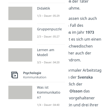
freundliche
Verhalten
der Täter
während der Geiselnahme.
Didaktik
1/3 – Dauer: 05:29
Diese drei Faktoren lassen sich auch
im ersten bekannten Fall des
Gruppenpuzzle
Stockholm-Syndroms
im Jahr
1973
2/3 – Dauer: 05:27
finden. Dabei handelt es sich um einen
Banküberfall in der Schwedischen
Lernen am
Stadt
Stockholm
, daher auch der
Modell
Name Stockholm-Syndrom.
3/3 – Dauer: 04:20
Es war damals ein normaler Arbeitstag
Psychologie
für
Kristin
Enmark in der
Svenska
Kommunikation
Kreditbank
, bis plötzlich der
Was ist
vorbestrafte Jan-Erik
Olsson
das
Kommunikatio
n?
Gebäude betritt.
Mit vorgehaltener
Waffe nimmt er
Kristin und drei ihrer
1/4 – Dauer: 04:40