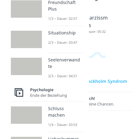
Freundschaft
Plus
Bipolare
Schizoph
Narzissm
1/3 – Dauer: 02:57
Störung
renie
us
Dauer: 04:55
Dauer: 05:03
Dauer: 05:32
Situationship
2/3 – Dauer: 03:47
Seelenverwand
te
3/3 – Dauer: 04:51
zur Videoseite: Stockholm Syndrom
Psychologie
Ende der Beziehung
Lernen lohnt sich!
Entdecke hier deine Chancen.
Schluss
machen
1/4 – Dauer: 03:53
Liebeskummer