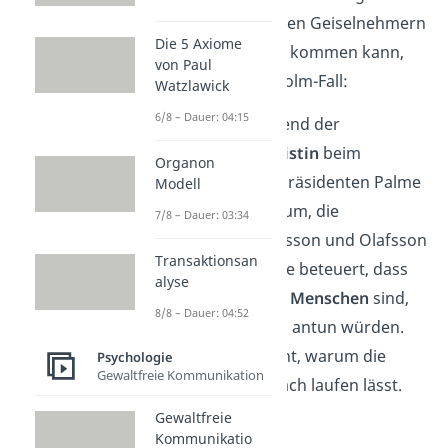
hin zu
Loyalität
zu den Geiselnehmern
Die 5 Axiome
reichen. Wie es dazu kommen kann,
von Paul
siehst du am Stockholm-Fall:
Watzlawick
6/8 – Dauer: 04:15
In einer Nacht während der
Geiselnahme ruft
Kristin
beim
Organon
damaligen Ministerpräsidenten Palme
Modell
an. Sie bittet ihn darum, die
7/8 – Dauer: 03:34
Forderungen
von Olsson und Olafsson
Transaktionsan
zu befolgen. Denn sie beteuert, dass
alyse
sie
keine schlechten Menschen
sind,
8/8 – Dauer: 04:52
die jemandem etwas antun würden.
Also versteht sie nicht, warum die
Psychologie
Gewaltfreie Kommunikation
Polizei sie nicht einfach laufen lässt.
Gewaltfreie
Kommunikatio