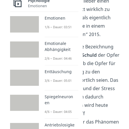
Stockholm-Syndrom lieber einen
Psychologie
Emotionen
Stempel
auf […], statt wirklich zu
verstehen
, was damals eigentlich
Emotionen
passierte“, erzählt sie in einem
1/6 – Dauer: 03:51
Interview mit „Norran“ 2015.
Emotionale
Außerdem deutet die Bezeichnung
Abhängigkeit
„Syndrom“ auf eine
Schuld
der Opfer
2/6 – Dauer: 04:46
hin. Es wirkt so, als ob die Opfer für
ihre positive Bindung zu den
Enttäuschung
Entführern verantwortlich seien. Das
3/6 – Dauer: 05:01
tatsächliche
Trauma
und der Stress
der Situation werden dadurch
Spiegelneuron
en
ignoriert
. Deswegen wird heute
4/6 – Dauer: 04:05
bevorzugt der Begriff
„Traumabindung“ für das Phänomen
Antriebslosigke