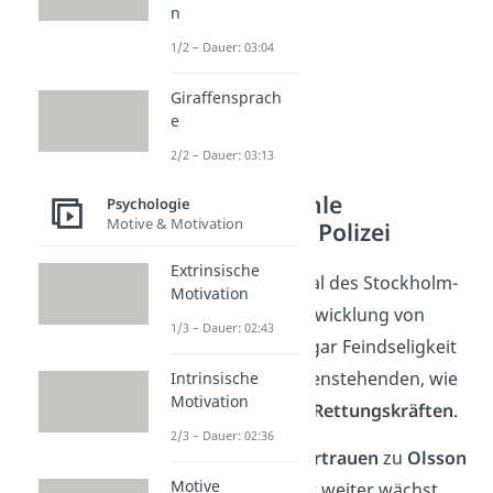
n
1/2 – Dauer: 03:04
Giraffensprach
e
2/2 – Dauer: 03:13
Negative Gefühle
Psychologie
Motive & Motivation
gegenüber der Polizei
Extrinsische
Ein weiteres Merkmal des Stockholm-
Motivation
Syndroms ist die Entwicklung von
1/3 – Dauer: 02:43
Misstrauen
oder sogar Feindseligkeit
gegenüber den Außenstehenden, wie
Intrinsische
Motivation
der
Polizei
und den
Rettungskräften
.
2/3 – Dauer: 02:36
Während Kristins
Vertrauen
zu
Olsson
Motive
und
Olafsson
immer weiter wächst,