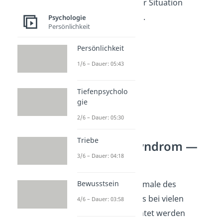
Angreifer, um mit der Situation
umgehen zu können.
Psychologie
Persönlichkeit
Persönlichkeit
1/6 – Dauer: 05:43
Tiefenpsycholo
gie
2/6 – Dauer: 05:30
Triebe
Stockholm-Syndrom —
3/6 – Dauer: 04:18
Kritik
Auch wenn die Merkmale des
Bewusstsein
Stockholm-Syndroms bei vielen
4/6 – Dauer: 03:58
Ereignissen beobachtet werden