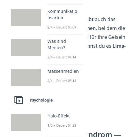
Kollegen als
Geiseln
.
Kommunikatio
nsarten
Schon gewusst:
Es gibt auch das
2/4 – Dauer: 05:09
umgekehrte Phänomen
, bei dem die
Entführer Sympathie für ihre Geiseln
Was sind
entwickeln. Dann nennst du es
Lima-
Medien?
Syndrom
.
3/4 – Dauer: 04:14
Massenmedien
4/4 – Dauer: 03:14
Psychologie
Halo-Effekt
1/5 – Dauer: 04:33
Stockholm-Syndrom —