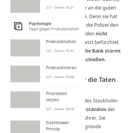
schwindet ihr Glaube an die guten
3/3 – Dauer: 05:27
Absichten der
Polizei
. Denn sie hat
Psychologie
mitbekommen, dass die Polizei den
Tipps gegen Prokrastination
Forderungen
der beiden
nicht
Prokrastination
nachkommen
wird. Jetzt befürchtet
sie, dass die
Polizei die Bank stürmt
1/6 – Dauer: 05:43
und sie dabei alle
erschießen
.
Prokrastinieren
2/6 – Dauer: 03:48
Verständnis für die Taten
der Entführer
Prioritäten
setzen
Das letzte Merkmal des Stockholm-
Syndroms ist das
Verständnis
der
3/6 – Dauer: 04:28
Geiseln für den Entführer. Sie
Eisenhower
beginnen die Beweggründe
Prinzip