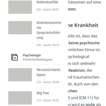
konnten, stößt das Phänomen auf eine
Rollenkonflikt
Reihe von Kritikpunkten
.
5/6 – Dauer: 04:57
Klientenzentrie
Keine psychische Krankheit
rte
Gesprächsführ
Ein zentraler Kritikpunkt ist, dass das
ung
Stockholm-Syndrom
keine psychische
6/6 – Dauer: 04:19
Krankheit
im herkömmlichen Sinne ist.
Psychologie
Laut der American Psychological
Persönlichkeitstypen
Association handelt es sich vielmehr
Persönlichkeits
um eine
emotionale Reaktion
, die
typen
Opfer in extremen und traumatischen
1/3 – Dauer: 05:58
Situationen entwickeln. Auch von den
gängigen
diagnostischen
Big Five
Handbüchern
(DSM-5 und ICM-11) für
2/3 – Dauer: 05:02
psychische Störungen wird es
nicht
als