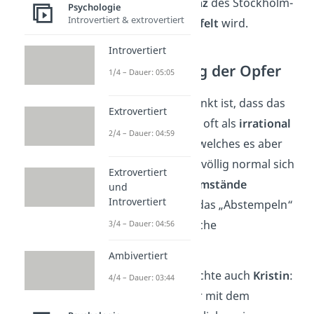
bis heute die
Existenz
des Stockholm-
Psychologie
Introvertiert & extrovertiert
Syndroms
angezweifelt
wird.
Introvertiert
Stigmatisierung der Opfer
1/4 – Dauer: 05:05
Ein weiterer Kritikpunkt ist, dass das
Extrovertiert
Verhalten der Opfer
oft als
irrational
2/4 – Dauer: 04:59
abgestempelt wird, welches es aber
nicht ist. Denn es ist völlig normal sich
Extrovertiert
auf seine äußeren
Umstände
und
Introvertiert
anzupassen
. Durch das „Abstempeln“
verlieren Opfer jegliche
3/4 – Dauer: 04:56
Glaubwürdigkeit
.
Ambivertiert
Diese Erfahrung machte auch
Kristin
:
4/4 – Dauer: 03:44
„[M]an [drückte] mir mit dem