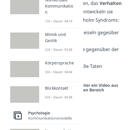
Psychologen beginnen, das
Verhalten
Kommunikatio
zu studieren. Dabei entwickeln sie
n
Merkmale
des Stockholm Syndroms:
1/4 – Dauer: 04:19
Sympathie
der Geiseln gegeüber
Mimik und
dem Entführer
Gestik
negative Gefühle
gegenüber der
2/4 – Dauer: 03:58
Polizei
Körpersprache
Verständnis
für die Taten
3/4 – Dauer: 04:44
der Entführer
Studyflix vernetzt: Hier ein Video aus
Blickkontakt
einem anderen Bereich
4/4 – Dauer: 04:38
Psychologie
Kommunikationsmodelle