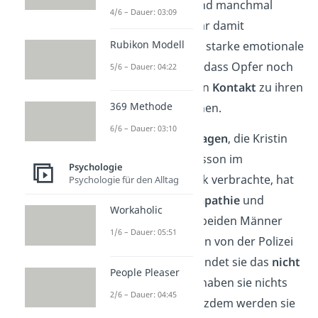
nachzuvollziehen
und manchmal
4/6 – Dauer: 03:09
können sie sich sogar damit
Rubikon Modell
identifizieren
. Diese starke emotionale
Bindung führt dazu, dass Opfer noch
5/6 – Dauer: 04:22
nach dem Geschehen
Kontakt
zu ihren
369 Methode
Geiselnehmern
suchen.
6/6 – Dauer: 03:10
In den letzten
fünf Tagen
, die Kristin
mit Olsson und Olafsson im
Psychologie
Tresorraum der Bank verbrachte, hat
Psychologie für den Alltag
sie immer mehr
Sympathie
und
Workaholic
Verständnis
für die beiden Männer
1/6 – Dauer: 05:51
entwickelt. Als sie nun von der Polizei
abgeführt werden, findet sie das
nicht
People Pleaser
fair
. In ihren Augen haben sie nichts
2/6 – Dauer: 04:45
falsch gemacht. Trotzdem werden sie