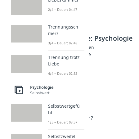
2/4 – Dauer: 04:47
Trennungssch
merz
Weitere Inhalte: Psychologie
3/4 – Dauer: 02:48
Psychische Erkrankungen
Klinische Psychologie
Trennung trotz
Dauer: 05:46
Liebe
Stockholm Syndrom
Dauer: 04:58
4/4 – Dauer: 02:52
Bipolare Störung
Dauer: 04:55
Psychologie
Schizophrenie
Selbstwert
Dauer: 05:03
Narzissmus
Selbstwertgefü
Dauer: 05:32
hl
Was ist ein Soziopath?
1/5 – Dauer: 03:57
Dauer: 04:18
Notorischer Lügner
Selbstzweifel
Dauer: 04:07