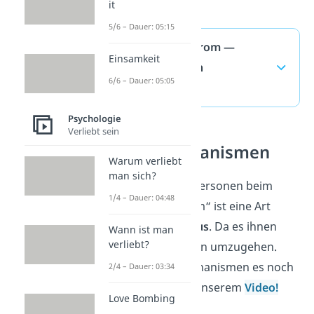
verwendet.
it
5/6 – Dauer: 05:15
Stockholm Syndrom —
Einsamkeit
häufigste Fragen
6/6 – Dauer: 05:05
(ausklappen)
Psychologie
Verliebt sein
Abwehrmechanismen
Warum verliebt
man sich?
Das Verhalten von Personen beim
1/4 – Dauer: 04:48
„Stockholm-Syndrom“ ist eine Art
Abwehrmechanismus
. Da es ihnen
Wann ist man
verliebt?
hilft, mit der Situation umzugehen.
Welche Abwehrmechanismen es noch
2/4 – Dauer: 03:34
gibt, erfährst du in unserem
Video!
Love Bombing