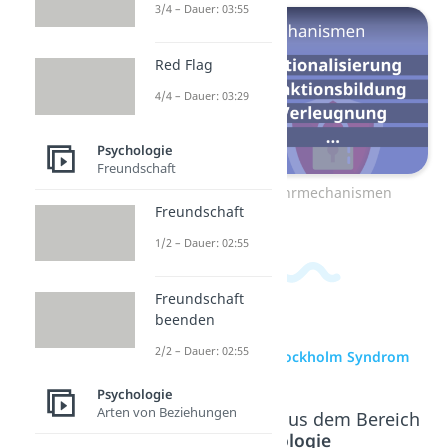
3/4 – Dauer: 03:55
Red Flag
4/4 – Dauer: 03:29
Psychologie
Freundschaft
zum Video: Abwehrmechanismen
Freundschaft
1/2 – Dauer: 02:55
Freundschaft
beenden
2/2 – Dauer: 02:55
zur Videoseite: Stockholm Syndrom
Psychologie
Arten von Beziehungen
Beliebte Inhalte aus dem Bereich
Psychologie