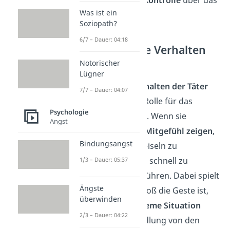
der
Verlust der Kontrolle
über das
Was ist ein
eigene Leben
Soziopath?
6/7 – Dauer: 04:18
Das freundliche Verhalten
der Täter
Notorischer
Lügner
Das freundliche
Verhalten der Täter
7/7 – Dauer: 04:07
spielt eine wichtige Rolle für das
Psychologie
Stockholm-Syndrom. Wenn sie
Angst
Freundlichkeit
und
Mitgefühl zeigen
,
Bindungsangst
selbst nur um die Geiseln zu
beruhigen, kann das schnell zu
1/3 – Dauer: 05:37
positiven Gefühlen führen. Dabei spielt
Ängste
es keine Rolle wie groß die Geste ist,
überwinden
denn durch die
extreme Situation
2/3 – Dauer: 04:22
wird jede nette Handlung von den