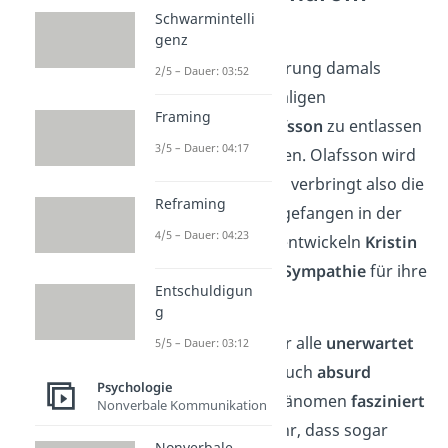
Merkmale
Schwarmintelli
genz
Olssons erste Vorderung damals
2/5 – Dauer: 03:52
lautet, seinen ehemaligen
Framing
Zellengenossen
Olafsson
zu entlassen
3/5 – Dauer: 04:17
und zu ihm zu bringen. Olafsson wird
zum Mittäter.
Kristin verbringt also die
Reframing
nächsten
fünf Tage
gefangen in der
4/5 – Dauer: 04:23
Bank. In dieser Zeit entwickeln
Kristin
und andere Geiseln
Sympathie
für ihre
Entschuldigun
Entführer.
g
Eine Dynamik, die für alle
unerwartet
5/5 – Dauer: 03:12
kommt und zuerst auch
absurd
Psychologie
erscheint. Dieses Phänomen
fasziniert
Nonverbale Kommunikation
die Menschen so sehr, dass sogar
Nonverbale