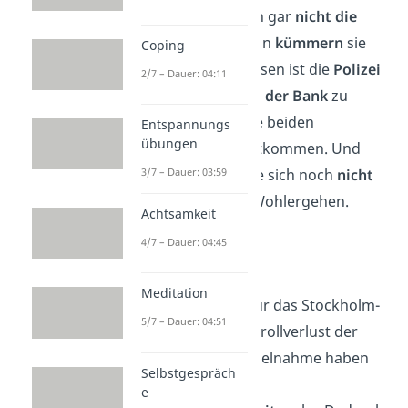
Olsson und Olafsson gar
nicht die
Bösen
sind. Immerhin
kümmern
sie
Coping
sich um sie. Stattdessen ist die
Polizei
2/7 – Dauer: 04:11
bereit sie für
Tage in der Bank
zu
lassen, nur damit die beiden
Entspannungs
übungen
Verbrecher nicht entkommen. Und
dabei erkundigen sie sich noch
nicht
3/7 – Dauer: 03:59
einmal nach ihrem Wohlergehen.
Achtsamkeit
4/7 – Dauer: 04:45
Kontrollverlust
Meditation
Die dritte Ursache für das Stockholm-
5/7 – Dauer: 04:51
Syndrom ist der Konrollverlust der
Opfer. Bei einer Geiselnahme haben
Selbstgespräch
sie nämlich keine
e