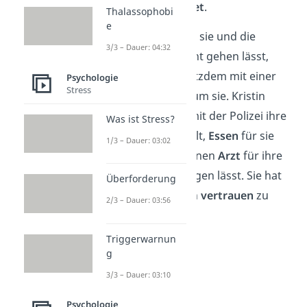
Geiseln
überbewertet
.
Thalassophobi
e
Auch wenn Olafsson sie und die
3/3 – Dauer: 04:32
anderen Geiseln nicht gehen lässt,
kümmert er sich trotzdem mit einer
Psychologie
Stress
gewissen
Fürsorge
um sie. Kristin
beobachtet, wie er mit der Polizei ihre
Was ist Stress?
Sicherheit
verhandelt,
Essen
für sie
1/3 – Dauer: 03:02
fordert und sogar einen
Arzt
für ihre
kranke Kollegin bringen lässt. Sie hat
Überforderung
das Gefühl, Olafsson
vertrauen
zu
2/3 – Dauer: 03:56
können.
Triggerwarnun
g
3/3 – Dauer: 03:10
Psychologie