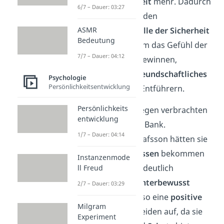
Entscheidungsfreiheit
mehr. Dadurch
6/7 – Dauer: 03:27
sehen die Geiseln in den
Entführern eine
Quelle der Sicherheit
ASMR
Bedeutung
und des Schutzes. Um das Gefühl der
7/7 – Dauer: 04:12
Kontrolle zurückzugewinnen,
entwickeln sie ein
freundschaftliches
Psychologie
Persönlichkeitsentwicklung
Verhältnis
zu ihren Entführern.
Persönlichkeits
Kristin und ihre Kollegen verbrachten
entwicklung
mehrere Tage in der Bank.
1/7 – Dauer: 04:14
Ohne Olsson und Olafsson hätten sie
tagelang nichts zu
essen
bekommen
Instanzenmode
und es würde ihnen deutlich
ll Freud
schlechter gehen.
Unterbewusst
2/7 – Dauer: 03:29
bauen die Geiseln also eine
positive
Milgram
Beziehung
zu den beiden auf, da sie
Experiment