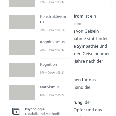
2/6 – Dauer: 03:37
(00:10)
Das
Stockholm-Syndrom
ist ein
Konstruktivism
us
Phänomen, bei dem eine
3/6 – Dauer: 02:14
Verhaltensänderung
von Geiseln
während der Geiselnahme stattfindet.
Kognitivismus
Die dabei entwickelte
Sympathie
und
4/6 – Dauer: 02:37
das
Verständnis
für den Geiselnehmer
dauern meistens bis Jahre nach der
Kognition
Geiselnahme an.
5/6 – Dauer: 05:21
Die drei Hauptursachen für das
Stockholm-Syndrom sind die
Nativismus
stattfindende
6/6 – Dauer: 05:27
Wirklichkeitsverzerrung
, der
Psychologie
Kontrollverlust
der Opfer und das
Didaktik und Methodik