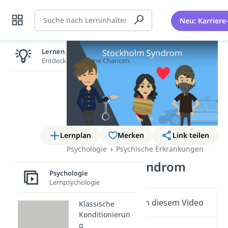
Suche
Neu: Karriere
Lernen lohnt sich!
Entdecke hier deine Chancen.
Lernplan
Merken
Link teilen
Psychologie
Psychische Erkrankungen
Stockholm Syndrom
Psychologie
Lernpsychologie
Wichtige Inhalte in diesem Video
Klassische
Konditionierun
g