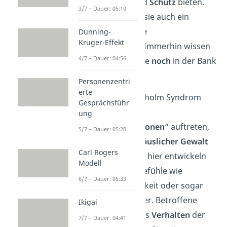
ihnen
Sicherheit
und
Schutz
bieten.
3/7 – Dauer: 05:10
Dadurch versuchen sie auch ein
Gefühl der Kontrolle
Dunning-
Kruger-Effekt
zurückzugewinnen. Immerhin wissen
4/7 – Dauer: 04:56
sie nicht wie lange sie
noch
in der Bank
bleiben müssen.
Personenzentri
erte
Übrigens:
Das Stockholm Syndrom
Gesprächsführ
kann auch in
ung
„
alltäglichen
Situationen
“ auftreten,
5/7 – Dauer: 05:20
beispielsweise bei
häuslicher Gewalt
Carl Rogers
oder
Mobbing
. Auch hier entwickeln
Modell
die Opfer positive Gefühle wie
6/7 – Dauer: 05:33
Sympathie, Dankbarkeit oder sogar
Liebe für ihre Peiniger. Betroffene
Ikigai
verteidigen
dann das
Verhalten
der
7/7 – Dauer: 04:41