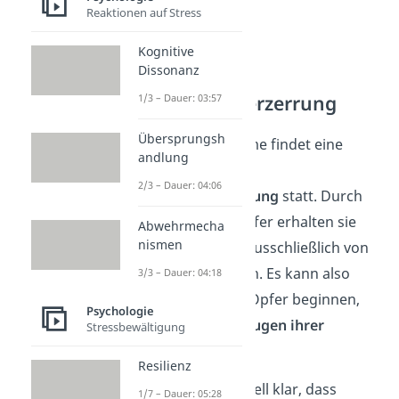
Reaktionen auf Stress
Kognitive
Dissonanz
Wirklichkeitsverzerrung
1/3 – Dauer: 03:57
Übersprungsh
Bei einer Geiselnahme findet eine
andlung
Verzerrung der
2/3 – Dauer: 04:06
Realitätswahrnehmung
statt. Durch
die
Isolation
der Opfer erhalten sie
Abwehrmecha
nismen
alle Informationen ausschließlich von
ihren Geiselnehmern. Es kann also
3/3 – Dauer: 04:18
passieren, dass die Opfer beginnen,
Psychologie
die Welt durch die
Augen ihrer
Stressbewältigung
Entführer
zu sehen.
Resilienz
Für
Kristin
war schnell klar, dass
1/7 – Dauer: 05:28