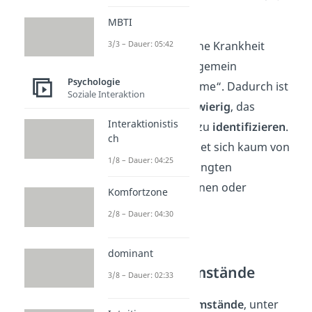
solche
anerkannt
.
MBTI
Für eine diagnostische Krankheit
3/3 – Dauer: 05:42
fehlen außerdem allgemein
Psychologie
akzeptierte „Symptome“. Dadurch ist
Soziale Interaktion
es für Fachleute
schwierig
, das
Interaktionistis
Syndrom
eindeutig
zu
identifizieren
.
ch
Denn es unterscheidet sich kaum von
1/8 – Dauer: 04:25
anderen traumabedingten
psychischen Reaktionen oder
Komfortzone
Bindungsstörungen.
2/8 – Dauer: 04:30
Kritische
dominant
Entstehungsumstände
3/8 – Dauer: 02:33
Ebenso waren die
Umstände
, unter