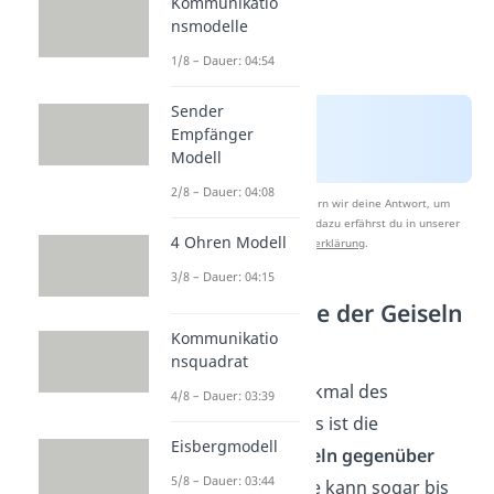
Kommunikatio
nsmodelle
1/8 – Dauer: 04:54
Sender
Empfänger
Modell
2/8 – Dauer: 04:08
Nach Beantwortung speichern wir deine Antwort, um
Studyflix zu verbessern. Mehr dazu erfährst du in unserer
4 Ohren Modell
Datenschutzerklärung
.
3/8 – Dauer: 04:15
Positive Gefühle der Geiseln
zum Entführer
Kommunikatio
nsquadrat
Das auffälligste Merkmal des
4/8 – Dauer: 03:39
Stockholm-Syndroms ist die
Eisbergmodell
Sympathie
der
Geiseln gegenüber
5/8 – Dauer: 03:44
ihren Entführern
. Sie kann sogar bis