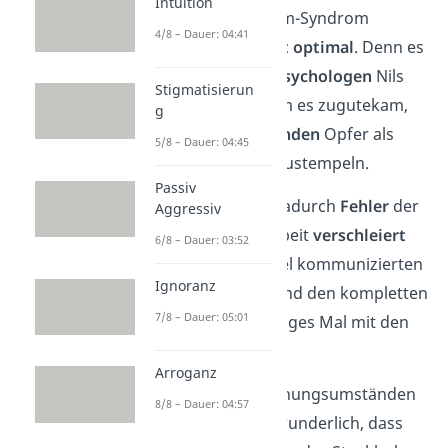
Intuition
denen das Stockholm-Syndrom
4/8 – Dauer: 04:41
definiertwurde
nicht optimal
. Denn es
wurde vom
Polizeipsychologen
Nils
Stigmatisierun
Bejerot geprägt, dem es zugutekam,
g
die
polizeikritisierenden
Opfer als
5/8 – Dauer: 04:45
psychisch krank abzustempeln.
Passiv
Ebenfalls konnten dadurch
Fehler
der
Aggressiv
damaligen Polizeiarbeit
verschleiert
6/8 – Dauer: 03:52
werden. Zum Beispiel kommunizierten
Ignoranz
die Polizisten während den kompletten
7/8 – Dauer: 05:01
fünf Tagen kein einziges Mal mit den
Geiseln in der Bank.
Arroganz
Unter diesen Entstehungsumständen
8/8 – Dauer: 04:57
ist es also nicht verwunderlich, dass