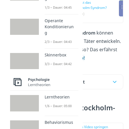
Was ist das
1/3 – Dauer: 04:45
Stockholm-Syndrom?
(00:10)
Operante
Konditionierun
Beim
Stockholm-Syndrom
können
g
Opfer Sympathie für Täter entwickeln.
2/3 – Dauer: 04:43
Aber warum ist das so? Das erfährst
Skinnerbox
du hier und im
Video!
3/3 – Dauer: 04:42
Psychologie
Inhaltsübersicht
Lerntheorien
Lerntheorien
Was ist das Stockholm-
1/6 – Dauer: 05:00
Syndrom?
Behaviorismus
zur Stelle im Video springen