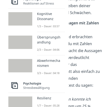
Reaktionen auf Stress
hilft dir beim Beschreiben deiner
eigenen Stärken und Schwächen.
Kognitive
Dissonanz
✓
Belege deine Aussagen mit Zahlen
1/3 – Dauer: 03:57
und Fakten
Alle deine
Erfolge
und erbrachten
Übersprungsh
andlung
Leistungen
solltest du mit Zahlen
2/3 – Dauer: 04:06
untermauern. Das macht die Aussagen
unwiderlegbar
und verdeutlicht
Abwehrmecha
deinen
Mehrwert
für das
nismen
Unternehmen. Anstatt also einfach zu
3/3 – Dauer: 04:18
sagen, du hättest Kunden
Psychologie
dazugewonnen, solltest du sagen:
Stressbewältigung
„Durch umfassende
Resilienz
Verkaufsmaßnahmen konnte ich
unseren Kundenstamm um 25 %
1/7 – Dauer: 05:28