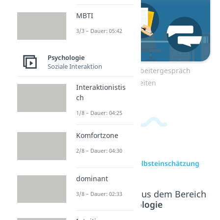
MBTI
3/3 – Dauer: 05:42
Psychologie
Soziale Interaktion
Zum Video: Mitarbeitergespräch
vorbereiten
Interaktionistis
ch
1/8 – Dauer: 04:25
Komfortzone
2/8 – Dauer: 04:30
zur Videoseite: Selbsteinschätzung
dominant
Beliebte Inhalte aus dem Bereich
3/8 – Dauer: 02:33
Psychologie