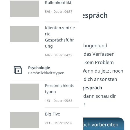
Rollenkonflikt
5/6 – Dauer: 04:57
Mitarbeitergespräch
vorbereiten
Klientenzentrie
rte
Super! Mit dem
Gesprächsführ
Selbsteinschätzungsbogen und
ung
unseren Tipps sollte das Verfassen
6/6 – Dauer: 04:19
einer Selbstreflexion kein Problem
Psychologie
mehr für dich sein. Wenn du jetzt noch
Persönlichkeitstypen
wissen willst, wie du dich ansonsten
Persönlichkeits
auf das
Mitarbeitergespräch
typen
vorbereiten
kannst, dann schau dir
1/3 – Dauer: 05:58
unser
Video
dazu an!
Big Five
2/3 – Dauer: 05:02