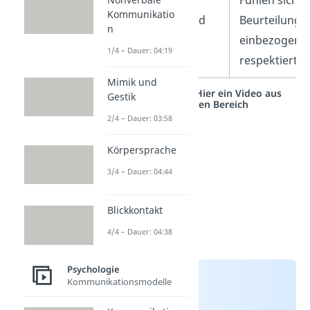
Kommunikatio
Beurteilung anhand
Beurteilung m
n
einer fairen
einbezogen 
1/4 – Dauer: 04:19
Grundlage.
respektiert.
Mimik und
Studyflix vernetzt: Hier ein Video aus
Gestik
einem anderen Bereich
2/4 – Dauer: 03:58
Körpersprache
3/4 – Dauer: 04:44
Blickkontakt
4/4 – Dauer: 04:38
Psychologie
Kommunikationsmodelle