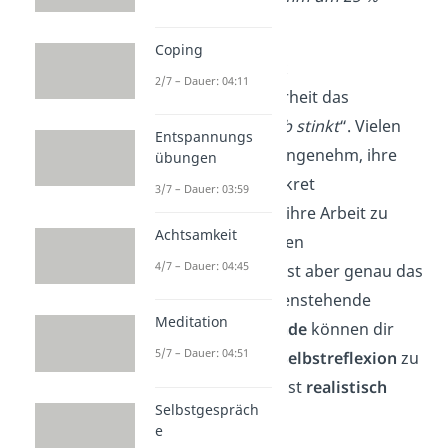
vergrößern.
“
Coping
✓
Hole dir Feedback
2/7 – Dauer: 04:11
Du kennst mit Sicherheit das
Sprichwort „
Eigenlob stinkt
“. Vielen
Entspannungs
Menschen ist es unangenehm, ihre
übungen
eigenen Erfolge konkret
3/7 – Dauer: 03:59
hervorzuheben und ihre Arbeit zu
Achtsamkeit
loben — in einer guten
4/7 – Dauer: 04:45
Selbsteinschätzung ist aber genau das
enorm wichtig! Außenstehende
Meditation
Kollegen
oder
Freunde
können dir
5/7 – Dauer: 04:51
dabei helfen, deine
Selbstreflexion
zu
prüfen
und dich selbst
realistisch
Selbstgespräch
einzuschätzen
.
e