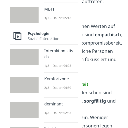
Angststörungen auftreten.
MBTI
Verträglichkeit
3/3 – Dauer: 05:42
Personen mit hohen Werten auf
Psychologie
dieser Dimension sind
empathisch
,
Soziale Interaktion
kooperativ
und kompromissbereit.
Weniger verträgliche Personen
Interaktionistis
ch
sind eher auf sich fokussiert und
1/8 – Dauer: 04:25
kompetitiv.
Komfortzone
Gewissenhaftigkeit
2/8 – Dauer: 04:30
Gewissenhafte Menschen sind
sehr strukturiert,
sorgfältig
und
dominant
haben ein hohes
3/8 – Dauer: 02:33
Pflichtbewusstsein
. Weniger
gewissenhafte Personen legen