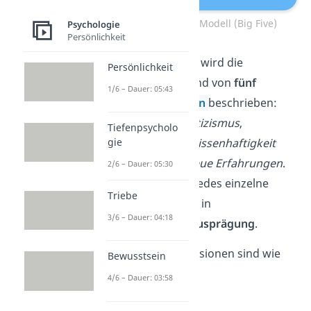
Das Fünf-Faktoren-Modell (Big Five)
Psychologie
Persönlichkeit
Nach diesem Modell wird die
Persönlichkeit
Persönlichkeit anhand von
fünf
1/6 – Dauer: 05:43
Charaktermerkmalen
beschrieben:
Extraversion
,
Neurotizismus
,
Tiefenpsycholo
Verträglichkeit
,
Gewissenhaftigkeit
gie
und
Offenheit für neue Erfahrungen
.
2/6 – Dauer: 05:30
Jeder Mensch trägt jedes einzelne
Triebe
Merkmal in sich, nur in
3/6 – Dauer: 04:18
unterschiedlicher Ausprägung
.
Die einzelnen Dimensionen sind wie
Bewusstsein
folgt charakterisiert:
4/6 – Dauer: 03:58
Extraversion