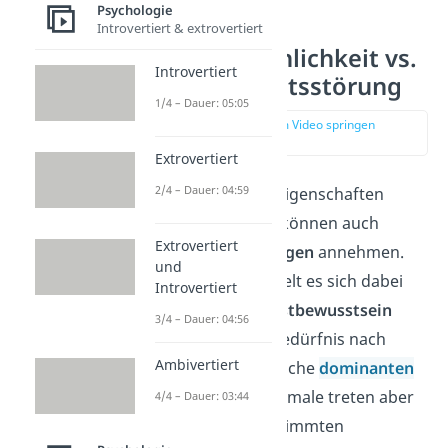
Psychologie
Introvertiert & extrovertiert
Starke Persönlichkeit vs.
Introvertiert
Persönlichkeitsstörung
1/4 – Dauer: 05:05
zur Stelle im Video springen
(04:49)
Extrovertiert
2/4 – Dauer: 04:59
Die Persönlichkeitseigenschaften
mancher Personen können auch
Extrovertiert
extreme Ausprägungen
annehmen.
und
Beispielsweise handelt es sich dabei
Introvertiert
um ein starkes
Selbstbewusstsein
3/4 – Dauer: 04:56
oder ein erhöhtes Bedürfnis nach
Ambivertiert
Aufmerksamkeit. Solche
dominanten
Persönlichkeitsmerkmale treten aber
4/4 – Dauer: 03:44
in der Regel bei bestimmten