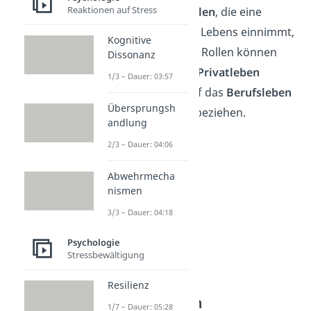
Reaktionen auf Stress
vor allem auf die
Rollen
, die eine
Person im Laufe des Lebens einnimmt,
Kognitive
zurückzuführen. Die Rollen können
Dissonanz
sich sowohl auf das
Privatleben
1/3 – Dauer: 03:57
(Mutter) als auch auf das
Berufsleben
Übersprungsh
(Abteilungsleiterin) beziehen.
andlung
2/3 – Dauer: 04:06
Abwehrmecha
nismen
3/3 – Dauer: 04:18
Psychologie
Stressbewältigung
Differentielle
Resilienz
Veränderungen
1/7 – Dauer: 05:28