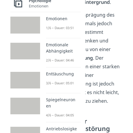
Psychologie
Situationen in den
Hintergrund
.
Emotionen
Tritt die extreme Ausprägung des
Emotionen
Persönlichkeitsmerkmals jedoch
1/6 – Dauer: 03:51
dauerhaft
auf und bestimmt
ausschließlich das Denken und
Emotionale
Verhalten, sprichst du von einer
Abhängigkeit
Persönlichkeitsstörung
. Der
2/6 – Dauer: 04:46
Unterschied zwischen einer starken
Enttäuschung
Persönlichkeit und einer
Persönlichkeitsstörung ist jedoch
3/6 – Dauer: 05:01
fließend. Dadurch ist es nicht leicht,
Spiegelneuron
eine klare Trennung zu ziehen.
en
4/6 – Dauer: 04:05
Merkmale einer
Persönlichkeitsstörung
Antriebslosigke