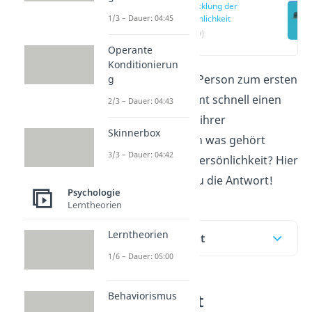
Entwicklung der
1/3 – Dauer: 04:45
Persönlichkeit
(02:39)
Operante
Konditionierun
Begegnest du einer Person zum ersten
g
Mal, hast du bestimmt schnell einen
2/3 – Dauer: 04:43
ersten Eindruck von ihrer
Skinnerbox
Persönlichkeit
. Doch was gehört
3/3 – Dauer: 04:42
eigentlich alles zur Persönlichkeit? Hier
im
Beitrag
findest du die Antwort!
Psychologie
Lerntheorien
Lerntheorien
Inhaltsübersicht
1/6 – Dauer: 05:00
Behaviorismus
Was bedeutet