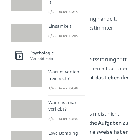
it
Ob es sich um eine
5/6 – Dauer: 05:15
Persönlichkeitsstörung handelt,
Einsamkeit
kannst du anhand bestimmter
6/6 – Dauer: 05:05
Kriterien
erkennen:
Dauer
Psychologie
Verliebt sein
Eine Persönlichkeitsstörung tritt
nicht nur in manchen Situationen
Warum verliebt
auf – sie
bestimmt das Leben
der
man sich?
Betroffenen.
1/4 – Dauer: 04:48
Wann ist man
Einschränkung
verliebt?
Betroffenen ist es meist nicht
2/4 – Dauer: 03:34
möglich,
alltägliche Aufgaben
zu
bewältigen. Beispielsweise haben
Love Bombing