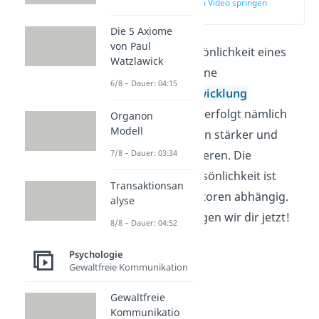
zur Stelle im Video springen
(02:39)
Die 5 Axiome
von Paul
Die individuelle Persönlichkeit eines
Watzlawick
Menschen ist auf seine
6/8 – Dauer: 04:15
Persönlichkeitsentwicklung
zurückzuführen. Sie erfolgt nämlich
Organon
Modell
bei einigen Menschen stärker und
schneller als bei anderen. Die
7/8 – Dauer: 03:34
Entwicklung der Persönlichkeit ist
Transaktionsan
dabei von vielen Faktoren abhängig.
alyse
Welche das sind, zeigen wir dir jetzt!
8/8 – Dauer: 04:52
Psychologie
Gewaltfreie Kommunikation
Gewaltfreie
Kommunikatio