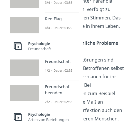
Menschen, die unter Paranoia
3/4 – Dauer: 03:55
leiden, das Gefühl verfolgt zu
werden oder hören Stimmen. Das
Red Flag
beeinträchtigt sie in ihrem Leben.
4/4 – Dauer: 03:29
Zwischenmenschliche Probleme
Psychologie
Freundschaft
Die meisten
Persönlichkeitsstörungen sind
Freundschaft
nicht nur für die Betroffenen selbst
1/2 – Dauer: 02:55
belastend
, sondern auch für ihr
soziales Umfeld
. Bei
Freundschaft
beenden
Zwangsstörungen zum Beispiel
belastet das hohe Maß an
2/2 – Dauer: 02:55
Ordnung und Perfektion auch den
Psychologie
Umgang mit anderen Menschen.
Arten von Beziehungen