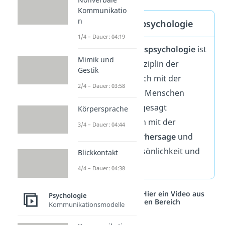
Kommunikatio
n
Persönlichkeitspsychologie
1/4 – Dauer: 04:19
Die
Persönlichkeitspsychologie
ist
Mimik und
die Grundlagendisziplin der
Gestik
Psychologie, die sich mit der
2/4 – Dauer: 03:58
Persönlichkeit der Menschen
befasst. Genauer gesagt
Körpersprache
beschäftigt sie sich mit der
3/4 – Dauer: 04:44
Beschreibung
,
Vorhersage
und
Erklärung
der Persönlichkeit und
Blickkontakt
ihrer Entwicklung.
4/4 – Dauer: 04:38
Studyflix vernetzt: Hier ein Video aus
Psychologie
einem anderen Bereich
Kommunikationsmodelle