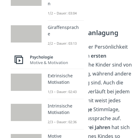
n
1/2 – Dauer: 03:04
Giraffensprach
Genetische Veranlagung
e
2/2 – Dauer: 03:13
Die Herausbildung der Persönlichkeit
beginnt schon in den
ersten
Psychologie
Motive & Motivation
Lebensjahren
: Manche Kinder sind von
Geburt an eher ruhig, während andere
Extrinsische
ständig in Bewegung sind. Auch die
Motivation
Sprachentwicklung
verläuft bei jedem
1/3 – Dauer: 02:43
Kind
individuell
. Somit weist jedes
Intrinsische
Kind eine
einzigartige
Stimmlage,
Motivation
Sprechweise oder Aussprache auf.
2/3 – Dauer: 02:36
Doch erst ab etwa
drei Jahren
hat sich
das Temperament eines Kindes so
Motive