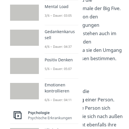
Alter, Intelligenz
und die
Mental Load
Persönlichkeitsmerkmale der Big Five.
3/6 – Dauer: 03:05
Diese sind zum Teil von den
genetischen Veranlagungen
Gedankenkarus
beeinflusst. Aber sie stehen auch im
sell
Zusammenhang mit den
4/6 – Dauer: 04:37
Umwelteinflüssen, da sie den Umgang
mit externen Einflüssen bestimmen.
Positiv Denken
5/6 – Dauer: 05:07
Erleben
Emotionen
Zum Erleben gehört die
kontrollieren
Selbstwahrnehmung
einer Person.
6/6 – Dauer: 04:11
Welche Identität eine Person sich
Psychologie
selbst gibt und wie sie sich nach außen
Psychische Erkrankungen
präsentiert, bestimmt ebenfalls ihre