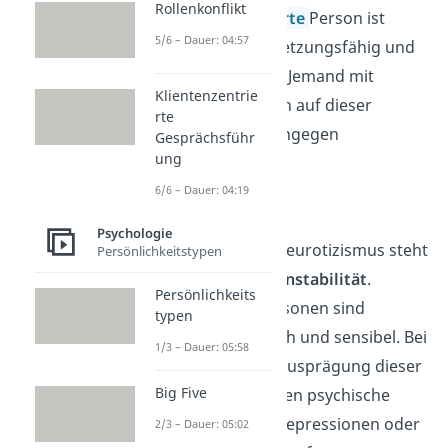
Rollenkonflikt
Eine
extravertierte
Person ist
5/6 – Dauer: 04:57
gesellig
, durchsetzungsfähig und
energiegeladen
. Jemand mit
Klientenzentrie
niedrigen Werten auf dieser
rte
Dimension ist hingegen
Gesprächsführ
ung
introvertiert.
6/6 – Dauer: 04:19
Neurotizismus
Psychologie
Die Dimension Neurotizismus steht
Persönlichkeitstypen
für
emotionale Instabilität
.
Persönlichkeits
Neurotische Personen sind
typen
unsicher, launisch und sensibel. Bei
1/3 – Dauer: 05:58
einer zu hohen Ausprägung dieser
Big Five
Dimension können psychische
Störungen wie Depressionen oder
2/3 – Dauer: 05:02