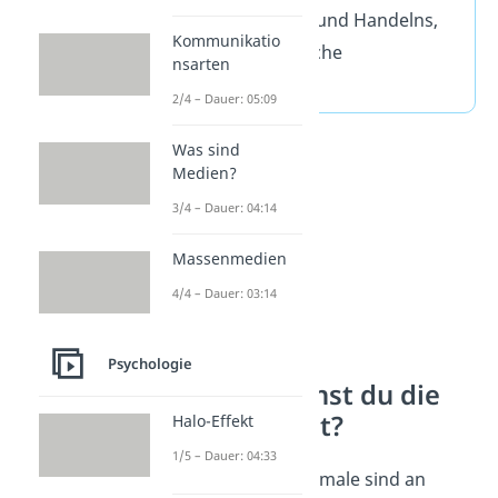
Denkens, Fühlens und Handelns,
Kommunikatio
sowie die körperliche
nsarten
Erscheinung.
2/4 – Dauer: 05:09
Was sind
Medien?
3/4 – Dauer: 04:14
Massenmedien
4/4 – Dauer: 03:14
Psychologie
Woran erkennst du die
Persönlichkeit?
Halo-Effekt
1/5 – Dauer: 04:33
Persönlichkeitsmerkmale sind an