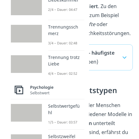
Problems)
kategorisiert
. Zu den
2/4 – Dauer: 04:47
Kategorien gehören zum Beispiel
paranoide
,
zwanghafte
oder
Trennungssch
emotionale
Persönlichkeitsstörungen.
merz
3/4 – Dauer: 02:48
Persönlichkeit — häufigste
Trennung trotz
Fragen
(ausklappen)
Liebe
4/4 – Dauer: 02:52
Psychologie
Persönlichkeitstypen
Selbstwert
Die Persönlichkeit aller Menschen
Selbstwertgefü
hl
kann anhand verschiedener Modelle in
Persönlichkeitstypen
unterteilt
1/5 – Dauer: 03:57
werden. Welche das sind, erfährst du
Selbstzweifel