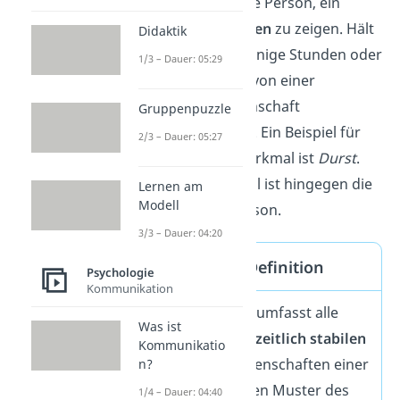
und veranlassen eine Person, ein
bestimmtes Verhalten
zu zeigen. Hält
Didaktik
das Merkmal nur wenige Stunden oder
1/3 – Dauer: 05:29
Tage an, kann nicht von einer
Persönlichkeitseigenschaft
Gruppenpuzzle
gesprochen werden. Ein Beispiel für
2/3 – Dauer: 05:27
ein nicht stabiles Merkmal ist
Durst
.
Typischerweise stabil ist hingegen die
Lernen am
Modell
Intelligenz
einer Person.
3/3 – Dauer: 04:20
Persönlichkeit Definition
Psychologie
Kommunikation
Die Persönlichkeit umfasst alle
Was ist
individuellen
und
zeitlich stabilen
Kommunikatio
Persönlichkeitseigenschaften einer
n?
Person. Dazu zählen Muster des
1/4 – Dauer: 04:40