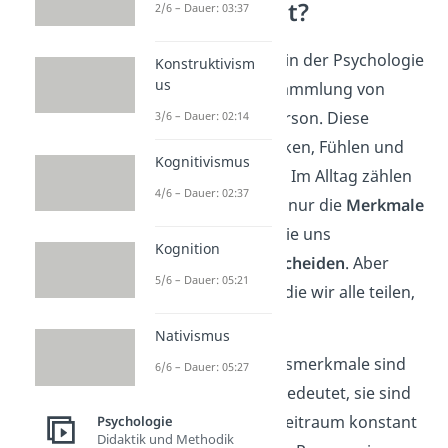
Persönlichkeit?
2/6 – Dauer: 03:37
Persönlichkeit
wird in der Psychologie
Konstruktivism
us
definiert als die Ansammlung von
Merkmalen einer Person. Diese
3/6 – Dauer: 02:14
bestimmen das Denken, Fühlen und
Kognitivismus
Handeln der Person. Im Alltag zählen
4/6 – Dauer: 02:37
wir Menschen meist nur die
Merkmale
zur Persönlichkeit, die uns
Kognition
voneinander
unterscheiden
. Aber
5/6 – Dauer: 05:21
auch die Merkmale, die wir alle teilen,
gehören dazu.
Nativismus
Diese Persönlichkeitsmerkmale sind
6/6 – Dauer: 05:27
zeitlich stabil
. Das bedeutet, sie sind
für einen längeren Zeitraum konstant
Psychologie
Didaktik und Methodik