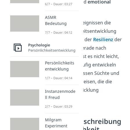
Finanzen um und sind
emotional
6/7 – Dauer: 03:27
stabiler
.
ASMR
Wie nach solchen Ereignissen die
Bedeutung
weitere Persönlichkeitsentwicklung
7/7 – Dauer: 04:12
verläuft, ist aber von der
Resilienz
der
Psychologie
Person abhängig. Gerade nach
Persönlichkeitsentwicklung
Schicksalsschlägen ist es nicht leicht,
Persönlichkeits
stark zu bleiben
. Häufig entwickeln
entwicklung
Menschen infolgedessen Süchte und
1/7 – Dauer: 04:14
ungesunde Lebensweisen, die die
Persönlichkeitsentwicklung
Instanzenmode
ll Freud
beeinträchtigen.
2/7 – Dauer: 03:29
Big Five — Beschreibung
Milgram
Experiment
der Persönlichkeit