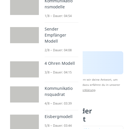
Kommunikatio
nsmodelle
1/8 – Dauer: 04:54
Sender
Empfänger
Modell
2/8 – Dauer: 04:08
4 Ohren Modell
3/8 – Dauer: 04:15
Nach Beantwortung speichern wir deine Antwort, um
Studyflix zu verbessern. Mehr dazu erfährst du in unserer
Kommunikatio
Datenschutzerklärung
.
nsquadrat
4/8 – Dauer: 03:39
Entwicklung der
Eisbergmodell
Persönlichkeit
5/8 – Dauer: 03:44