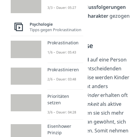
stabilisiert, dass
Schlussfolgerungen
3/3 – Dauer: 05:27
über den
späteren Charakter
gezogen
Psychologie
werden können.
Tipps gegen Prokrastination
Prokrastination
Umwelteinflüsse
1/6 – Dauer: 05:43
Auch wie das
Umfeld
auf eine Person
reagiert, hat einen entscheidenden
Prokrastinieren
Einfluss. Beispielsweise werden Kinder
2/6 – Dauer: 03:48
je nach Temperament anders
behandelt:
Ruhige Kinder
erhalten oft
Prioritäten
setzen
weniger Aufmerksamkeit
als aktive
Kinder. Folglich ziehen sie sich mehr
3/6 – Dauer: 04:28
zurück und sind daran gewöhnt, sich
Eisenhower
selbst zu beschäftigen. Somit nehmen
Prinzip