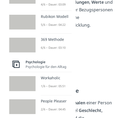
vor allem die
Einstellungen
,
Werte
und
4/6 – Dauer: 03:09
Verhaltensweisen der Bezugspersonen
Rubikon Modell
Einfluss auf die eigene
Persönlichkeitsentwicklung.
5/6 – Dauer: 04:22
369 Methode
6/6 – Dauer: 03:10
Psychologie
Psychologie für den Alltag
Workaholic
1/6 – Dauer: 05:51
Grundmerkmale
People Pleaser
Zu den
Grundmerkmalen
einer Person
2/6 – Dauer: 04:45
gehören zum Beispiel
Geschlecht,