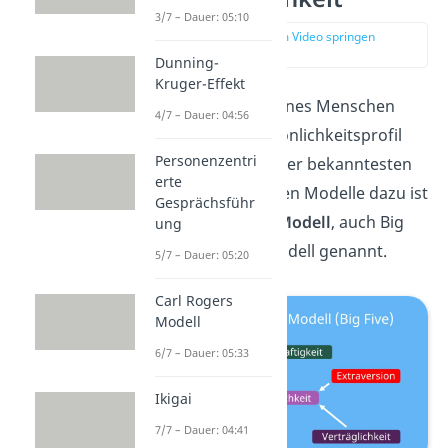
3/7 – Dauer: 05:10
zur Stelle im Video springen
(01:07)
Dunning-
Kruger-Effekt
Die Persönlichkeit eines Menschen
4/7 – Dauer: 04:56
wird durch ein Persönlichkeitsprofil
Personenzentri
beschrieben. Eines der bekanntesten
erte
und repräsentativsten Modelle dazu ist
Gesprächsführ
das
Fünf-Faktoren-Modell
, auch Big
ung
Five oder OCEAN-Modell genannt.
5/7 – Dauer: 05:20
Carl Rogers
Modell
6/7 – Dauer: 05:33
Ikigai
7/7 – Dauer: 04:41