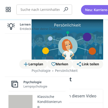
Suche
Neu: Karriere
Lernen lohnt sich!
Entdecke hier deine Chancen.
Lernplan
Merken
Link teilen
Psychologie
Persönlichkeit
Persönlichkeit
Psychologie
Lernpsychologie
Wichtige Inhalte in diesem Video
Klassische
Konditionierun
g