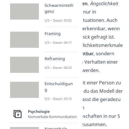
Situationen gebunden
.
Ängstlichkeit
Schwarmintelli
zeigt sich schließlich nur in
genz
angstauslösenden
Situationen. Auch
2/5 – Dauer: 03:52
Intelligenz
wird erst erkennbar, wenn
Framing
beispielsweise
Geschick
gefragt ist.
3/5 – Dauer: 04:17
Deshalb sind Persönlichkeitsmerkmale
nicht direkt beobachtbar
, sondern
Reframing
können nur aus dem Verhalten einer
4/5 – Dauer: 04:23
Person erschlossen werden.
Um die Persönlichkeit einer Person zu
Entschuldigun
g
beschreiben
, kannst du das Modell der
Big Five
nutzen. Es fasst die geradezu
5/5 – Dauer: 03:12
unendliche Anzahl an
Psychologie
Persönlichkeitseigenschaften in nur 5
Nonverbale Kommunikation
Grunddimensionen zusammen.
Nonverbale