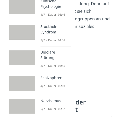
Klinische
Persönlichkeitsentwicklung. Denn auf
Psychologie
Basis dessen schließt sie sich
1/7 – Dauer: 05:46
beispielsweise Jugendgruppen an und
bestimmt dadurch ihr soziales
Stockholm
Syndrom
Umfeld.
2/7 – Dauer: 04:58
Bipolare
Störung
3/7 – Dauer: 04:55
Schizophrenie
4/7 – Dauer: 05:03
Veränderung der
Narzissmus
Persönlichkeit
5/7 – Dauer: 05:32