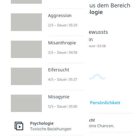
Beliebte Inhalte aus dem Bereich
Psychologie
Aggression
2/5 – Dauer: 05:29
Tiefenps
Triebe
Bewussts
ychologi
Dauer: 04:18
ein
Misanthropie
e
Dauer: 03:58
3/5 – Dauer: 04:58
Dauer: 05:30
Eifersucht
4/5 – Dauer: 05:37
Misogynie
zur Videoseite: Persönlichkeit
5/5 – Dauer: 05:00
Lernen lohnt sich!
Psychologie
Entdecke hier deine Chancen.
Toxische Beziehungen