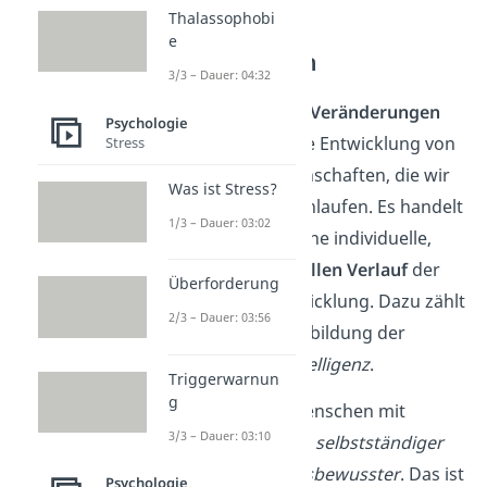
Thalassophobi
Alterstypische
e
Veränderungen
3/3 – Dauer: 04:32
Die
alterstypischen
Veränderungen
Psychologie
beziehen sich auf die Entwicklung von
Stress
Persönlichkeitseigenschaften, die wir
Was ist Stress?
alle teilen
und durchlaufen. Es handelt
1/3 – Dauer: 03:02
sich also nicht um eine individuelle,
sondern den
generellen Verlauf
der
Überforderung
Persönlichkeitsentwicklung. Dazu zählt
2/3 – Dauer: 03:56
zum Beispiel die Ausbildung der
Sprache
und der
Intelligenz
.
Triggerwarnun
g
Auch werden alle Menschen mit
3/3 – Dauer: 03:10
zunehmendem Alter
selbstständiger
und
verantwortungsbewusster
. Das ist
Psychologie