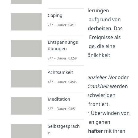
Differentielle Veränderungen
Coping
entstehen hingegen aufgrund von
2/7 – Dauer: 04:11
individuellen Besonderheiten
. Das
sind sowohl positive Ereignisse als
Entspannungs
auch Schicksalsschläge, die eine
übungen
Anpassung der Persönlichkeit
3/7 – Dauer: 03:59
erfordern.
Achtsamkeit
Beispielsweise in
finanzieller Not
oder
4/7 – Dauer: 04:45
bei einer
schweren Krankheit
werden
die Betroffenen mit schwierigen
Meditation
Entscheidungen konfrontiert.
5/7 – Dauer: 04:51
Besonders nach dem Überwinden von
finanziellen Problemen gehen
Selbstgespräch
Menschen
gewissenhafter
mit ihren
e