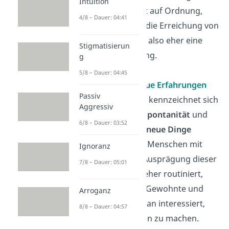
Intuition
nicht so viel Wert auf Ordnung,
4/8 – Dauer: 04:41
Sauberkeit oder die Erreichung von
Zielen. Sie haben also eher eine
Stigmatisierun
lockere Einstellung.
g
5/8 – Dauer: 04:45
Offenheit für neue Erfahrungen
Passiv
Diese Dimension kennzeichnet sich
Aggressiv
durch
Neugier
,
Spontanität
und
6/8 – Dauer: 03:52
die Bereitschaft,
neue Dinge
auszuprobieren. Menschen mit
Ignoranz
einer niedrigen Ausprägung dieser
7/8 – Dauer: 05:01
Dimension sind eher routiniert,
bevorzugen das Gewohnte und
Arroganz
sind weniger daran interessiert,
8/8 – Dauer: 04:57
neue Erfahrungen zu machen.