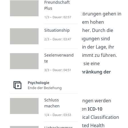
Freundschaft
Leidensdruck
Plus
Persönlichkeitsstörungen gehen in
1/3 – Dauer: 02:57
der Regel mit einem hohen
Leidensdruck einher. Durch die
Situationship
extremen Ausprägungen sind
2/3 – Dauer: 03:47
Betroffene nicht in der Lage, ihr
Leben selbstbestimmt zu führen.
Seelenverwand
te
Das bedeutet für sie eine
3/3 – Dauer: 04:51
erhebliche
Einschränkung der
Lebensqualität
.
Psychologie
Ende der Beziehung
Gut zu wissen:
Schluss
Persönlichkeitsstörungen werden
machen
nach der sogenannten
ICD-10
1/4 – Dauer: 03:53
(International Statistical Classification
of Diseases and Related Health
Liebeskummer