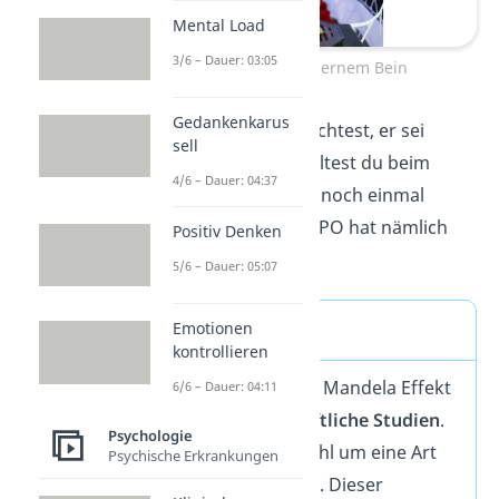
Mental Load
3/6 – Dauer: 03:05
C-3PO mit silbernem Bein
Gedankenkarus
Wenn du bis jetzt dachtest, er sei
sell
komplett golden, solltest du beim
4/6 – Dauer: 04:37
nächsten Filmabend noch einmal
genau hinsehen: C-3PO hat nämlich
Positiv Denken
ein
silbernes Bein
.
5/6 – Dauer: 05:07
Konfabulation
Emotionen
kontrollieren
Bisher gibt es zum Mandela Effekt
6/6 – Dauer: 04:11
kaum wissenschaftliche Studien
.
Psychologie
Es handelt sich wohl um eine Art
Psychische Erkrankungen
der
Konfabulation
. Dieser