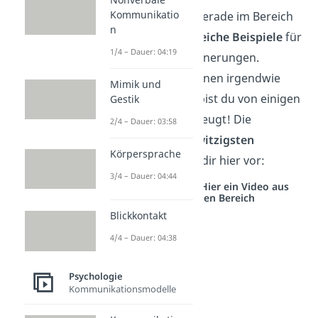
Kommunikatio
Effekts finden sich gerade im Bereich
n
der
Popkultur zahlreiche Beispiele
für
1/4 – Dauer: 04:19
kollektiv falsche Erinnerungen.
Manche davon scheinen irgendwie
Mimik und
plausibel. Vielleicht bist du von einigen
Gestik
sogar zutiefst überzeugt! Die
2/4 – Dauer: 03:58
bekanntesten und witzigsten
Körpersprache
Beispiele stellen wir dir hier vor:
3/4 – Dauer: 04:44
Studyflix vernetzt: Hier ein Video aus
einem anderen Bereich
Blickkontakt
4/4 – Dauer: 04:38
Psychologie
Kommunikationsmodelle