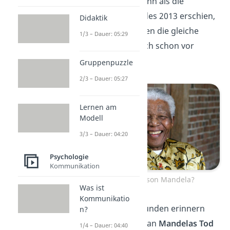
Nelson Mandela
.
Denn als die
Nachricht seines Todes 2013 erschien,
Didaktik
hatten viele Menschen die gleiche
1/3 – Dauer: 05:29
Reaktion: Der ist doch schon vor
Jahren gestorben!
Gruppenpuzzle
2/3 – Dauer: 05:27
Lernen am
Modell
3/3 – Dauer: 04:20
Psychologie
Kommunikation
Wann starb Nelson Mandela?
Was ist
Kommunikatio
Aus mysteriösen Gründen erinnern
n?
sich viele Menschen an
Mandelas Tod
1/4 – Dauer: 04:40