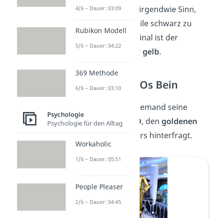
Schließlich ergibt es irgendwie Sinn,
4/6 – Dauer: 03:09
alle spitzen Körperteile schwarz zu
Rubikon Modell
färben. Aber im Original ist der
5/6 – Dauer: 04:22
Schwanz
einfach nur
gelb
.
369 Methode
Star Wars: C-3POs Bein
6/6 – Dauer: 03:10
Genauso wie wohl niemand seine
Psychologie
Erinnerung an
C-3PO
, den
goldenen
Psychologie für den Alltag
Roboter
aus Star Wars hinterfragt.
Workaholic
1/6 – Dauer: 05:51
People Pleaser
2/6 – Dauer: 04:45