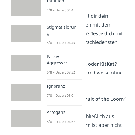
Beispielen
Intuition
4/8 – Dauer: 04:41
Welche Streiche spielt dir dein
Erinnerungsvermögen mit dem
Stigmatisierun
Mandela-Effekt noch?
Teste dich
mit
g
10 Beispielen aus verschiedensten
5/8 – Dauer: 04:45
Kategorien:
Passiv
Aggressiv
Heißt es Kit&Kat oder KitKat?
Richtig ist die Schreibweise ohne
6/8 – Dauer: 03:52
„&“.
Ignoranz
7/8 – Dauer: 05:01
Wie sieht das „Fruit of the Loom“
Logo aus?
Arroganz
Es besteht ausschließlich aus
8/8 – Dauer: 04:57
Früchten, ein Horn ist aber nicht
Teil des Logos.