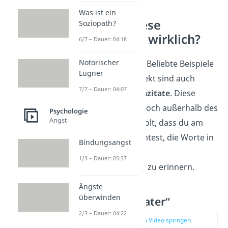
Was ist ein
Kennst du diese
Soziopath?
Filmklassiker wirklich?
6/7 – Dauer: 04:18
Notorischer
Apropos Filmabend: Beliebte Beispiele
Lügner
für den Mandela Effekt sind auch
7/7 – Dauer: 04:07
falsch erinnerte
Filmzitate
. Diese
werden dann auch noch außerhalb des
Psychologie
Angst
Films so oft wiederholt, dass du am
Ende schwören könntest, die Worte in
Bindungsangst
der Stimme deiner
1/3 – Dauer: 05:37
Lieblingscharaktere
zu erinnern.
Ängste
überwinden
„Ich bin dein Vater“
2/3 – Dauer: 04:22
zur Stelle im Video springen