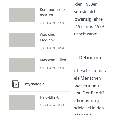
in Gefangenschaft in den 1980er
Kommunikatio
Jahren. Dabei
vergessen
sie nicht
nsarten
einfach nur
mehr als zwanzig Jahre
2/4 – Dauer: 05:09
Lebenszeit: zwischen 1994 und 1999
war Mandela der erste schwarze
Was sind
Medien?
Präsident Südafrikas!
3/4 – Dauer: 04:14
Mandela-Effekt — Definition
Massenmedien
4/4 – Dauer: 03:14
Der
Mandela-Effekt
beschreibt das
Phänomen
, dass viele Menschen
Psychologie
sich
kollektiv an etwas erinnern,
das nie so passiert ist
. Der Begriff
Halo-Effekt
geht auf die falsche Erinnerung
1/5 – Dauer: 04:33
zurück, Nelson Mandela sei in den