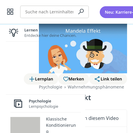
Suche
Neu: Karriere
Lernen lohnt sich!
Entdecke hier deine Chancen.
Lernplan
Merken
Link teilen
Psychologie
Wahrnehmungsphänomene
Mandela Effekt
Psychologie
Lernpsychologie
Wichtige Inhalte in diesem Video
Klassische
Konditionierun
g