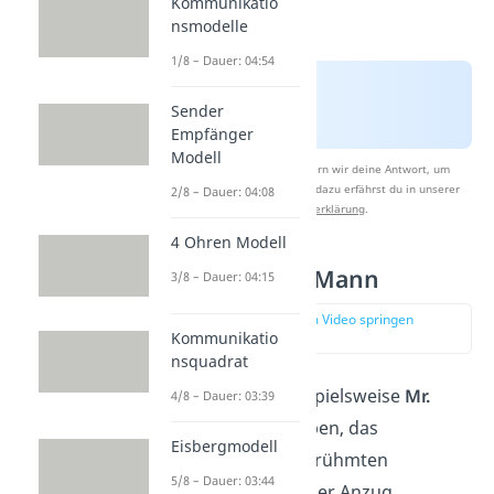
Kommunikatio
nsmodelle
1/8 – Dauer: 04:54
Sender
Empfänger
Modell
Nach Beantwortung speichern wir deine Antwort, um
Studyflix zu verbessern. Mehr dazu erfährst du in unserer
2/8 – Dauer: 04:08
Datenschutzerklärung
.
4 Ohren Modell
Der Monopoly Mann
3/8 – Dauer: 04:15
zur Stelle im Video springen
Kommunikatio
(00:19)
nsquadrat
Wie würdest du beispielsweise
Mr.
4/8 – Dauer: 03:39
Monopoly
beschreiben, das
Eisbergmodell
Maskottchen des berühmten
5/8 – Dauer: 03:44
Brettspiels? Schwarzer Anzug,