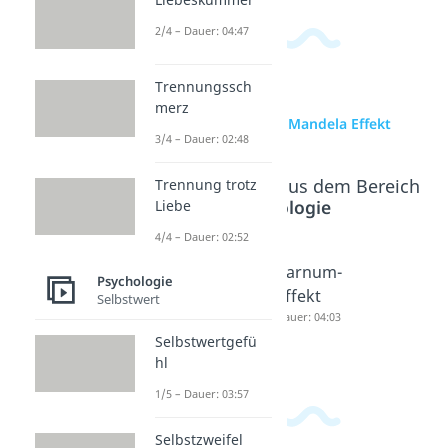
2/4 – Dauer: 04:47
Trennungssch
merz
zur Videoseite: Mandela Effekt
3/4 – Dauer: 02:48
Beliebte Inhalte aus dem Bereich
Trennung trotz
Psychologie
Liebe
4/4 – Dauer: 02:52
FOMO
Selektive
Barnum-
Psychologie
Bedeutu
Wahrneh
Effekt
Selbstwert
ng
mung
Dauer: 04:03
Selbstwertgefü
Dauer: 03:43
Dauer: 03:50
hl
1/5 – Dauer: 03:57
Selbstzweifel