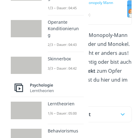
Der Monopoly Mann
1/3 – Dauer: 04:45
(00:19)
Operante
Konditionierun
Jeder kennt ihn: den Monopoly-Mann
g
mit schwarzem Zylinder und Monokel.
2/3 – Dauer: 04:43
Doch in Wahrheit sieht er anders aus!
Skinnerbox
Erinnerst du dich richtig oder bist auch
3/3 – Dauer: 04:42
du dem
Mandela Effekt
zum Opfer
gefallen? Das erfährst du hier und im
Psychologie
Video
.
Lerntheorien
Lerntheorien
Inhaltsübersicht
1/6 – Dauer: 05:00
Behaviorismus