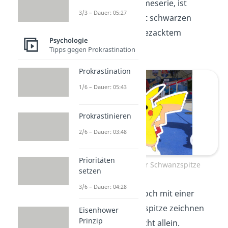
der japanischen Animeserie, ist
3/3 – Dauer: 05:27
bekanntlich gelb, mit schwarzen
Ohrenspitzen und gezacktem
Psychologie
Schwanz.
Tipps gegen Prokrastination
Prokrastination
1/6 – Dauer: 05:43
Prokrastinieren
2/6 – Dauer: 03:48
Prioritäten
Pikachu mit gelber Schwanzspitze
setzen
3/6 – Dauer: 04:28
Wenn du ihn auch noch mit einer
schwarzen Schwanzspitze zeichnen
Eisenhower
Prinzip
möchtest, bist du nicht allein.