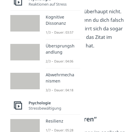
Reaktionen auf Stress
Der Name Luke fällt überhaupt nicht.
Kognitive
Aber keine Sorge, wenn du dich falsch
Dissonanz
erinnerst. Immerhin irrt sich da sogar
1/3 – Dauer: 03:57
James Earl Jones, der das Zitat im
Original gesprochen hat.
Übersprungsh
andlung
2/3 – Dauer: 04:06
Abwehrmecha
nismen
3/3 – Dauer: 04:18
Psychologie
Stressbewältigung
„Flieht, ihr Narren“
Resilienz
1/7 – Dauer: 05:28