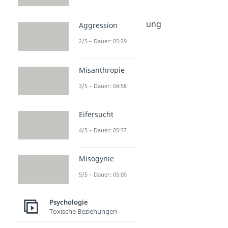
FOMO Bedeutung
Dauer: 03:43
Selektive Wahrnehmung
Aggression
Dauer: 03:50
2/5 – Dauer: 05:29
Barnum-Effekt
Dauer: 04:03
Déjà-vu
Misanthropie
Dauer: 03:40
Uncanny Valley
3/5 – Dauer: 04:58
Dauer: 04:55
Nudging
Eifersucht
Dauer: 04:22
4/5 – Dauer: 05:37
Misogynie
5/5 – Dauer: 05:00
Psychologie
Toxische Beziehungen