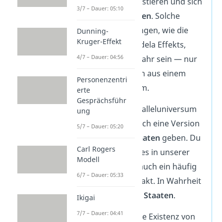
nebeneinander existieren und sich
3/7 – Dauer: 05:10
teilweise
überlappen
. Solche
falschen Erinnerungen, wie die
Dunning-
Kruger-Effekt
Beispiele des Mandela Effekts,
4/7 – Dauer: 04:56
sollen eigentlich wahr sein — nur
eben Erinnerungen aus einem
Personenzentri
anderen Universum.
erte
Gesprächsführ
In solch einem Paralleluniversum
ung
könnte es dann auch eine Version
5/7 – Dauer: 05:20
der
USA
mit
52 Staaten
geben. Du
Carl Rogers
dachtest, so wäre es in unserer
Modell
Welt? Tatsächlich auch ein häufig
6/7 – Dauer: 05:33
falsch erinnerter Fakt. In Wahrheit
hat die USA nur
50 Staaten
.
Ikigai
7/7 – Dauer: 04:41
Aber auch wenn die Existenz von