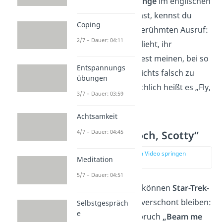
Wenn du
Herr der Ringe
im englischen
Original geschaut hast, kennst du
Coping
vielleicht
Gandalfs
berühmten Ausruf:
2/7 – Dauer: 04:11
„Run, you fools!“ („Flieht, ihr
Narren!“). Du könntest meinen, bei so
Entspannungs
einem kurzen Satz nichts falsch zu
übungen
erinnern, aber tatsächlich heißt es „Fly,
3/7 – Dauer: 03:59
you fools!“.
Achtsamkeit
„Beam mich hoch, Scotty“
4/7 – Dauer: 04:45
zur Stelle im Video springen
Meditation
(03:52)
5/7 – Dauer: 04:51
Und nach Star Wars können
Star-Trek-
Fans
natürlich nicht verschont bleiben:
Selbstgespräch
e
Der berühmte Ausspruch
„Beam me