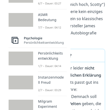
6/7 – Dauer: 03:27
up, Scotty“
(„Beam mich hoch, Scotty“)
fällt in der Original-Serie kein einziges
ASMR
Mal. Es ist trotzdem ein so klassisches
Bedeutung
Zitat, dass Scotty-Darsteller James
7/7 – Dauer: 04:12
Doohan sogar seine Autobiografie
Psychologie
danach benannte.
Persönlichkeitsentwicklung
Persönlichkeits
In welcher Welt?
entwicklung
1/7 – Dauer: 04:14
Eine populäre, aber leider
nicht
sehr
wissenschaftlichen Erklärung
Instanzenmode
des Mandela Effekts passt gut ins
ll Freud
Science-Fiction-Genre:
2/7 – Dauer: 03:29
Paralleluniversen
. Demnach soll
Milgram
es
verschiedene Welten
geben, die
Experiment