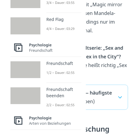
3/4 – Dauer: 03:55
wall“, sondern mit „Magic mirror
on the wall“. Diesen Mandela-
Red Flag
Effekt gibt’s allerdings nur im
4/4 – Dauer: 03:29
englischen Original.
Psychologie
Wie heißt die Kultserie: „Sex and
Freundschaft
the City“ oder „Sex in the City“?
Freundschaft
Die beliebte Serie heißt richtig „Sex
1/2 – Dauer: 02:55
and the City“.
Freundschaft
Mandela Effekt — häufigste
beenden
Fragen
(ausklappen)
2/2 – Dauer: 02:55
Psychologie
Arten von Beziehungen
Optische Täuschung