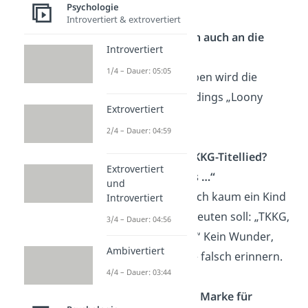
Psychologie
Introvertiert & extrovertiert
Erinnerst du dich auch an die
Introvertiert
„Loony Toons“?
1/4 – Dauer: 05:05
Richtig geschrieben wird die
Kinderserie allerdings „Loony
Extrovertiert
Tunes“.
2/4 – Dauer: 04:59
Kennst du das TKKG-Titellied?
Extrovertiert
„TKKG, die Profis …“
und
Obwohl vermutlich kaum ein Kind
Introvertiert
weiß, was es bedeuten soll: „TKKG,
3/4 – Dauer: 04:56
die Profis in spe.“ Kein Wunder,
Ambivertiert
dass sich so viele falsch erinnern.
4/4 – Dauer: 03:44
Schreibt sich die Marke für