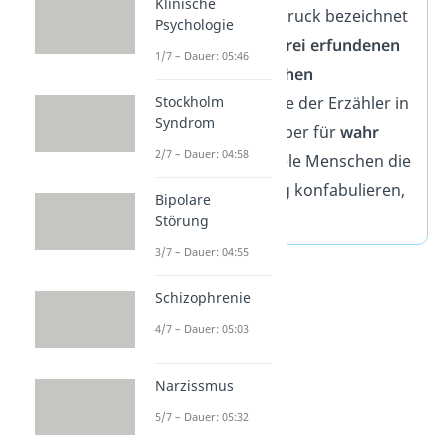
Klinische
medizinische Ausdruck bezeichnet
Psychologie
das Erzählen von
frei erfundenen
1/7 – Dauer: 05:46
und
objektiv falschen
Gegebenheiten, die der Erzähler in
Stockholm
Syndrom
diesem Moment aber für
wahr
2/7 – Dauer: 04:58
hält
. Warum so viele Menschen die
gleiche Erinnerung konfabulieren,
Bipolare
ist unklar.
Störung
3/7 – Dauer: 04:55
Schizophrenie
4/7 – Dauer: 05:03
Narzissmus
5/7 – Dauer: 05:32