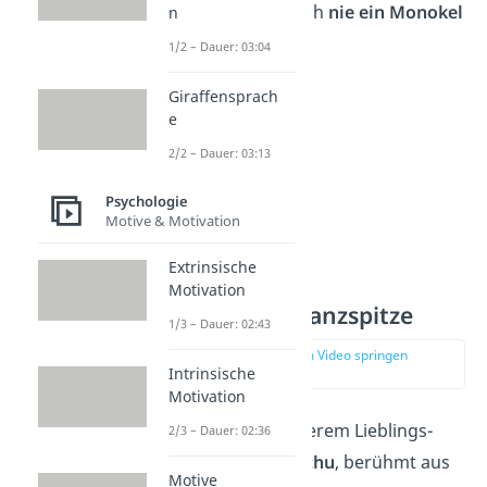
Monopoly Mann noch
nie ein Monokel
n
getragen!
1/2 – Dauer: 03:04
Giraffensprach
e
2/2 – Dauer: 03:13
Psychologie
Motive & Motivation
Extrinsische
Motivation
Pikachus Schwanzspitze
1/3 – Dauer: 02:43
zur Stelle im Video springen
(01:45)
Intrinsische
Motivation
Wie sieht es mit unserem Lieblings-
2/3 – Dauer: 02:36
Pokémon aus?
Pikachu
, berühmt aus
Motive