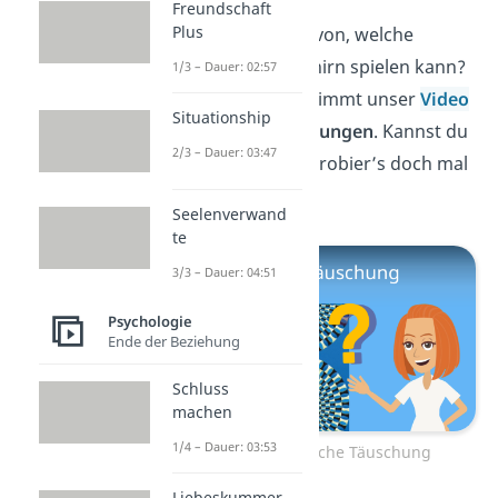
Freundschaft
Plus
Du bist fasziniert davon, welche
Streiche dir dein Gehirn spielen kann?
1/3 – Dauer: 02:57
Dann gefällt dir bestimmt unser
Video
Situationship
zu
optischen Täuschungen
. Kannst du
2/3 – Dauer: 03:47
sie durchschauen? Probier’s doch mal
aus!
Seelenverwand
te
3/3 – Dauer: 04:51
Psychologie
Ende der Beziehung
Schluss
machen
1/4 – Dauer: 03:53
Zum Video: Optische Täuschung
Liebeskummer