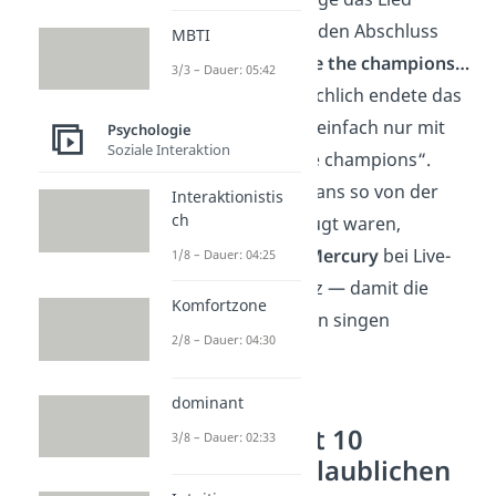
gegrölt, zum krönenden Abschluss
MBTI
natürlich mit
„We are the champions…
3/3 – Dauer: 05:42
of the world!“
. Tatsächlich endete das
Lied auf dem Album einfach nur mit
Psychologie
Soziale Interaktion
der Zeile „We are the champions“.
Doch nachdem die Fans so von der
Interaktionistis
ch
Fortsetzung überzeugt waren,
performte
Freddie Mercury
bei Live-
1/8 – Dauer: 04:25
Auftritten den Zusatz — damit die
Komfortzone
Zuschauer nicht allein singen
2/8 – Dauer: 04:30
mussten.
dominant
Teste dich mit 10
3/8 – Dauer: 02:33
weiteren unglaublichen