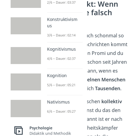
Mandela-Effekt: Wenn
2/6 – Dauer: 03:37
sich Tausende falsch
erinnern
Konstruktivism
us
Dir ist es vielleicht auch schonmal so
3/6 – Dauer: 02:14
gegangen. In den Nachrichten kommt
Kognitivismus
der Nachruf auf einen Promi und du
4/6 – Dauer: 02:37
denkst: Der ist doch schon seit Jahren
tot? Skurril wird es dann, wenn es
Kognition
nicht nur einem
einzelnen Menschen
5/6 – Dauer: 05:21
so geht, sondern gleich
Tausenden
.
Wenn sich viele Menschen
kollektiv
Nativismus
falsch erinnern
, nennst du das den
6/6 – Dauer: 05:27
Mandela Effekt
. Benannt ist er nach
dem berühmten Freiheitskämpfer
Psychologie
Didaktik und Methodik