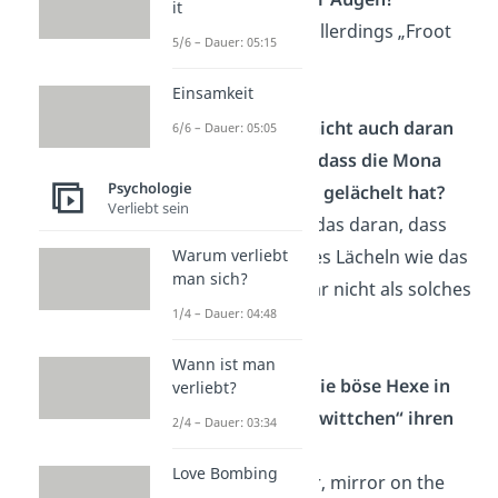
it
Richtig heißt es allerdings „Froot
5/6 – Dauer: 05:15
Loops“.
Einsamkeit
Kannst du dich nicht auch daran
6/6 – Dauer: 05:05
zurückerinnern, dass die Mona
Psychologie
Lisa früher nicht gelächelt hat?
Verliebt sein
Vermutlich liegt das daran, dass
Kinder ein leichtes Lächeln wie das
Warum verliebt
man sich?
der Mona Lisa gar nicht als solches
1/4 – Dauer: 04:48
erkennen.
Wann ist man
Wie beschwört die böse Hexe in
verliebt?
Disneys „Schneewittchen“ ihren
2/4 – Dauer: 03:34
Zauberspiegel?
Love Bombing
Nicht mit „Mirror, mirror on the