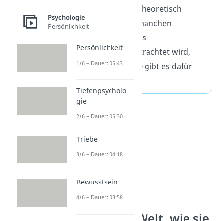
Paralleluniversen theoretisch
Psychologie
möglich und von manchen
Persönlichkeit
Forschern sogar als
Persönlichkeit
wahrscheinlich betrachtet wird,
1/6 – Dauer: 05:43
empirische Belege
gibt es dafür
nicht
.
Tiefenpsycholo
gie
2/6 – Dauer: 05:30
Triebe
3/6 – Dauer: 04:18
Bewusstsein
4/6 – Dauer: 03:58
Erinnere die Welt, wie sie