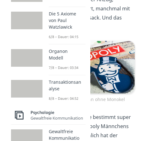
Zylinder, Schnauzbart, manchmal mit
Die 5 Axiome
Gehstock oder Geldsack. Und das
von Paul
Monokel?
Watzlawick
6/8 – Dauer: 04:15
Organon
Modell
7/8 – Dauer: 03:34
Transaktionsan
alyse
8/8 – Dauer: 04:52
Der Monopoly Mann ohne Monokel
Psychologie
Diese Sehhilfe würde bestimmt super
Gewaltfreie Kommunikation
zum Style des Monopoly Männchens
Gewaltfreie
passen. Aber tatsächlich hat der
Kommunikatio