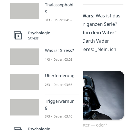
(03:16)
Thalassophobi
e
Bleiben wir bei
Star Wars
: Was ist das
3/3 – Dauer: 04:32
bekannteste Zitat der ganzen Serie?
Natürlich
„Luke, ich bin dein Vater.“
Psychologie
Stress
Nur sagt Bösewicht Darth Vader
eigentlich etwas anderes: „Nein, ich
Was ist Stress?
bin dein Vater.“
1/3 – Dauer: 03:02
Überforderung
2/3 – Dauer: 03:56
Triggerwarnun
g
3/3 – Dauer: 03:10
Ich bin dein Vater — oder?
Psychologie