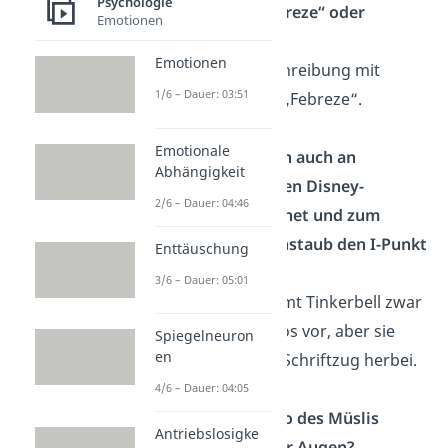
Psychologie
Raumdüfte „Febreze“ oder
Emotionen
„Febreeze“?
Emotionen
Richtig ist die Schreibung mit
1/6 – Dauer: 03:51
jeweils einem E: „Febreze“.
Emotionale
Erinnerst du dich auch an
Abhängigkeit
Tinkerbell, die den Disney-
2/6 – Dauer: 04:46
Schriftzug zeichnet und zum
Schluss mit Feenstaub den I-Punkt
Enttäuschung
tüpfelt?
3/6 – Dauer: 05:01
Tatsächlich kommt Tinkerbell zwar
in manchen Intros vor, aber sie
Spiegelneuron
en
zaubert nie den Schriftzug herbei.
4/6 – Dauer: 04:05
Hast du das Logo des Müslis
Antriebslosigke
„Fruit Loops“ vor Augen?