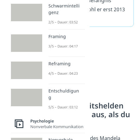
1980er Jahren im Gefängnis
Schwarmintelli
gestorben — obwohl er erst 2013
genz
starb.
2/5 – Dauer: 03:52
Framing
3/5 – Dauer: 04:17
Reframing
4/5 – Dauer: 04:23
Entschuldigun
g
Deine Kindheitshelden
5/5 – Dauer: 03:12
sehen anders aus, als du
Psychologie
denkst
Nonverbale Kommunikation
Seit der Entdeckung des Mandela
Nonverbale