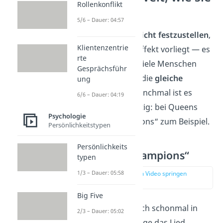
Rollenkonflikt
dir gefällt
5/6 – Dauer: 04:57
Es ist gar
nicht
so
leicht festzustellen
,
Klientenzentrie
wann ein Mandela Effekt vorliegt — es
rte
müssen schließlich viele Menschen
Gesprächsführ
bestätigen, dass sie die
gleiche
ung
Erfahrung
teilen. Manchmal ist es
6/6 – Dauer: 04:19
jedoch recht eindeutig: bei Queens
Psychologie
„We are the Champions“ zum Beispiel.
Persönlichkeitstypen
Persönlichkeits
„We are the champions“
typen
1/3 – Dauer: 05:58
zur Stelle im Video springen
(04:30)
Big Five
Vielleicht hast du auch schonmal in
2/3 – Dauer: 05:02
einer Menschenmenge das Lied