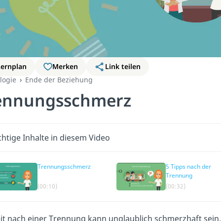
Lernplan
Merken
Link teilen
logie
Ende der Beziehung
ennungsschmerz
htige Inhalte in diesem Video
Trennungsschmerz
5 Tipps nach der
Trennung
(00:10)
(00:32)
eit nach einer Trennung kann unglaublich schmerzhaft sein