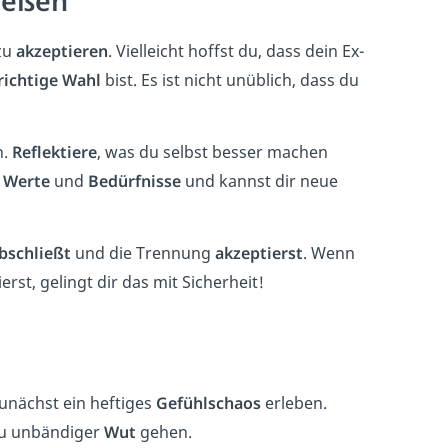
ießen
 zu
akzeptieren
. Vielleicht hoffst du, dass dein Ex-
richtige Wahl
bist. Es ist nicht unüblich, dass du
n.
Reflektiere
, was du selbst besser machen
e
Werte
und
Bedürfnisse
und kannst dir neue
bschließt
und die Trennung
akzeptierst
. Wenn
rst, gelingt dir das mit Sicherheit!
unächst ein heftiges
Gefühlschaos
erleben.
zu unbändiger
Wut
gehen.