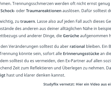
hmen. Trennungsschmerzen werden oft nicht ernst genug
r
Schock-
oder
Traumareaktionen
auslösen. Dafür solltest d
 wichtig, zu
trauern
. Lasse also auf jeden Fall auch dieses G
stände des anderen aus deiner alltäglichen Nähe in beispi
ettbezugs und anderer Dinge, die
Gerüche
aufgenommen hab
ll den Veränderungen solltest du aber
rational
bleiben. Ein 
 Trennung könnte sein, sofort alle
Erinnerungsstücke
an di
dem solltest du es vermeiden, den Ex-Partner auf allen so
ichend Zeit zum Reflektieren und Überlegen zu nehmen. D
igt
hast und klarer denken kannst.
Studyflix vernetzt: Hier ein Video aus 