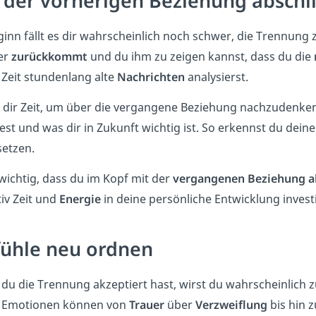
 der vorherigen Beziehung abschl
ginn fällt es dir wahrscheinlich noch schwer, die Trennung
er
zurückkommt
und du ihm zu zeigen kannst, dass du die
 Zeit stundenlang alte
Nachrichten
analysierst.
dir Zeit, um über die vergangene Beziehung nachzudenke
st und was dir in Zukunft wichtig ist. So erkennst du dein
etzen.
 wichtig, dass du im Kopf mit der
vergangenen Beziehung a
iv Zeit und
Energie
in deine persönliche Entwicklung investie
ühle neu ordnen
du die Trennung akzeptiert hast, wirst du wahrscheinlich z
 Emotionen können von
Trauer
über
Verzweiflung
bis hin 