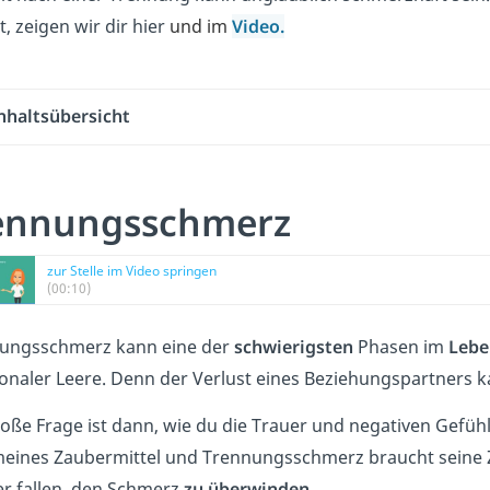
, zeigen wir dir hier
und im
Video.
nhaltsübersicht
ennungsschmerz
zur Stelle im Video springen
(00:10)
ungsschmerz kann eine der
schwierigsten
Phasen im
Lebe
onaler Leere. Denn der Verlust eines Beziehungspartners
roße Frage ist dann, wie du die Trauer und negativen Gefühl
meines Zaubermittel und Trennungsschmerz braucht seine 
er fallen, den Schmerz
zu überwinden
.