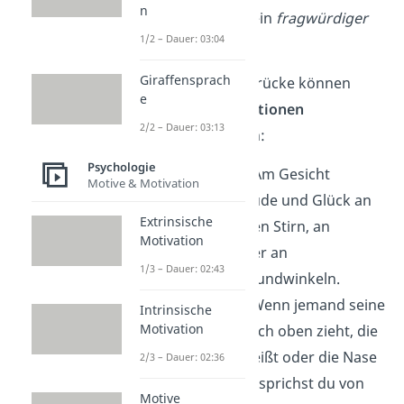
n
Augenbrauen
oder ein
fragwürdiger
1/2 – Dauer: 03:04
Ausdruck
Giraffensprach
Durch Gesichtsausdrücke können
e
folgende
Grundemotionen
2/2 – Dauer: 03:13
ausgedrückt werden:
Psychologie
Freude / Glück
: Am Gesicht
Motive & Motivation
erkennst du Freude und Glück an
Extrinsische
einer entspannten Stirn, an
Motivation
Lachfältchen oder an
1/3 – Dauer: 02:43
angehobenen Mundwinkeln.
Furcht / Angst:
Wenn jemand seine
Intrinsische
Motivation
Augenbrauen nach oben zieht, die
Augen weit aufreißt oder die Nase
2/3 – Dauer: 02:36
leicht hochzieht, sprichst du von
Motive