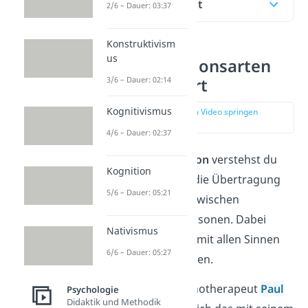
Inhaltsübersicht
2/6 – Dauer: 03:37
Konstruktivism
us
Kommunikationsarten
3/6 – Dauer: 02:14
einfach erklärt
Kognitivismus
zur Stelle im Video springen
(00:14)
4/6 – Dauer: 02:37
Unter
Kommunikation
verstehst du
Kognition
den Austausch und die Übertragung
5/6 – Dauer: 05:21
von Informationen zwischen
mindestens zwei Personen. Dabei
Nativismus
kann der Austausch mit allen Sinnen
6/6 – Dauer: 05:27
aufgenommen werden.
Philosoph und Psychotherapeut
Paul
Psychologie
Didaktik und Methodik