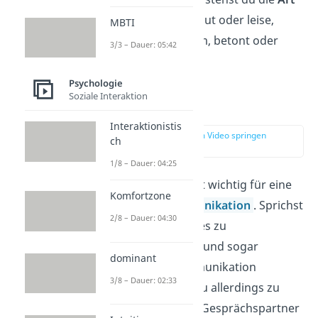
der Ansprache
, ob laut oder leise,
MBTI
schnell oder langsam, betont oder
3/3 – Dauer: 05:42
unbetont.
Psychologie
Soziale Interaktion
Sprechtempo
Interaktionistis
zur Stelle im Video springen
ch
(01:07)
1/8 – Dauer: 04:25
Das Sprechtempo ist wichtig für eine
Komfortzone
erfolgreiche
Kommunikation
. Sprichst
2/8 – Dauer: 04:30
du zu schnell, kann es zu
Missverständnissen und sogar
dominant
misslungener Kommunikation
3/8 – Dauer: 02:33
kommen. Sprichst du allerdings zu
langsam, kann dein Gesprächspartner