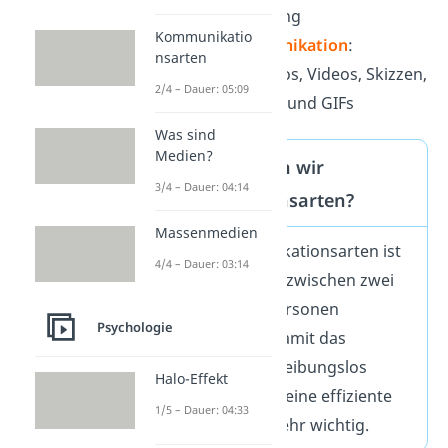
Mail, Brief, Zeitung
Kommunikatio
visuelle Kommunikation
:
nsarten
Diagramme, Fotos, Videos, Skizzen,
2/4 – Dauer: 05:09
Grafiken, Emojis und GIFs
Was sind
Medien?
Wofür brauchen wir
3/4 – Dauer: 04:14
Kommunikationsarten?
Massenmedien
Ziel
der Kommunikationsarten ist
4/4 – Dauer: 03:14
es, Informationen zwischen zwei
oder mehreren Personen
Psychologie
auszutauschen. Damit das
alltägliche Leben reibungslos
Halo-Effekt
ablaufen kann, ist eine effiziente
1/5 – Dauer: 04:33
Kommunikation sehr wichtig.