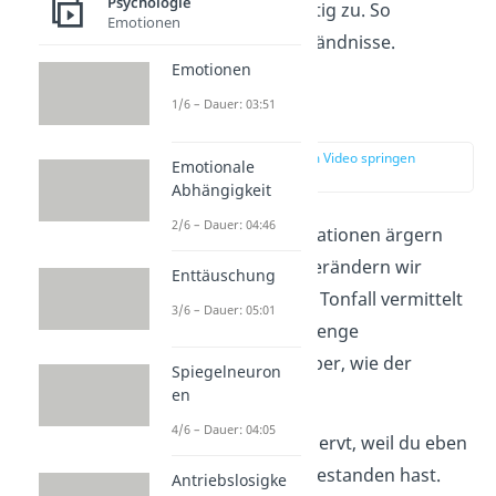
Psychologie
hört er dir nicht richtig zu. So
Emotionen
entstehen Missverständnisse.
Emotionen
1/6 – Dauer: 03:51
Tonfall
zur Stelle im Video springen
Emotionale
(01:35)
Abhängigkeit
2/6 – Dauer: 04:46
Wenn wir uns in Situationen ärgern
oder genervt sind, verändern wir
Enttäuschung
unseren Tonfall. Der Tonfall vermittelt
3/6 – Dauer: 05:01
dem Zuhörer eine Menge
Informationen darüber, wie der
Spiegelneuron
Sprecher ihn sieht.
en
4/6 – Dauer: 04:05
Beispiel:
Du bist genervt, weil du eben
eine Prüfung nicht bestanden hast.
Antriebslosigke