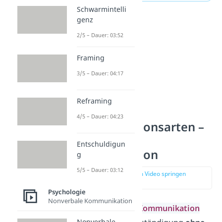
Schwarmintelli
genz
2/5 – Dauer: 03:52
Framing
3/5 – Dauer: 04:17
Reframing
4/5 – Dauer: 04:23
Kommunikationsarten –
Nonverbale
Entschuldigun
Kommunikation
g
5/5 – Dauer: 03:12
zur Stelle im Video springen
(01:59)
Psychologie
Nonverbale Kommunikation
Unter
nonverbaler Kommunikation
Nonverbale