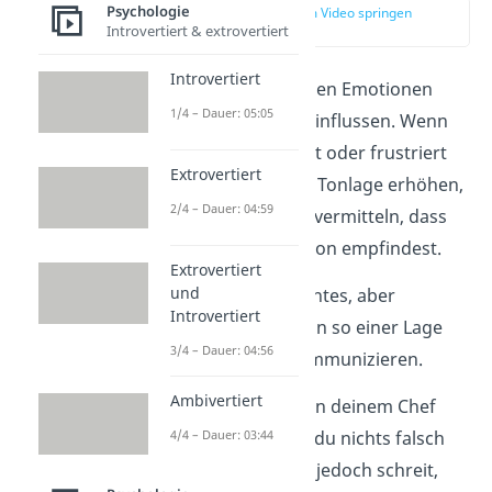
Psychologie
zur Stelle im Video springen
Introvertiert & extrovertiert
(01:21)
Introvertiert
Beim Sprechen können Emotionen
1/4 – Dauer: 05:05
unsere Tonhöhe beeinflussen. Wenn
du wütend, verärgert oder frustriert
Extrovertiert
bist, kann sich deine Tonlage erhöhen,
2/4 – Dauer: 04:59
um dem Zuhörer zu vermitteln, dass
du eine starke Emotion empfindest.
Extrovertiert
und
Das ist nichts Schlechtes, aber
Introvertiert
meistens kannst du in so einer Lage
3/4 – Dauer: 04:56
nicht erfolgreich kommunizieren.
Ambivertiert
Beispiel:
Du wirst von deinem Chef
4/4 – Dauer: 03:44
beschimpft, obwohl du nichts falsch
gemacht hast. Da er jedoch schreit,