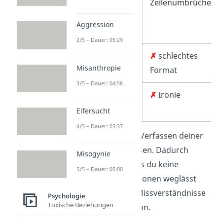
Zeichensetzung
Zeilenumbrüche
und
Aggression
Rechtschreibung
2/5 – Dauer: 05:29
✓
Passender Ton
✗
schlechtes
Misanthropie
Format
3/5 – Dauer: 04:58
✓
Auf den Punkt
✗
Ironie
kommen
Eifersucht
4/5 – Dauer: 05:37
Du solltest dir beim Verfassen deiner
Texte genug Zeit lassen. Dadurch
Misogynie
stellst du sicher, dass du keine
5/5 – Dauer: 05:00
relevanten Informationen weglässt
und vermeidest so Missverständnisse
Psychologie
Toxische Beziehungen
in der Kommunikation.