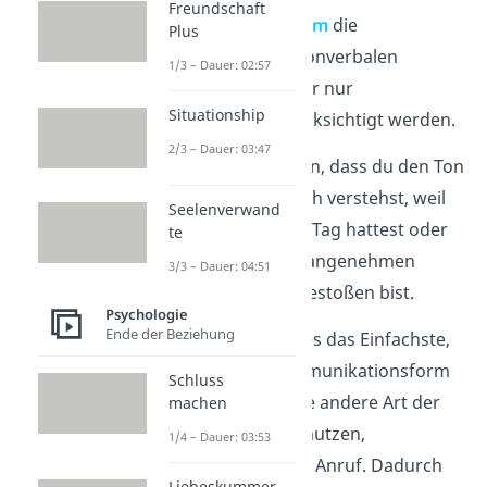
Freundschaft
Kommunikationsform
die
Plus
paraverbalen und nonverbalen
1/3 – Dauer: 02:57
Elemente fehlen oder nur
Situationship
eingeschränkt berücksichtigt werden.
2/3 – Dauer: 03:47
Beispiel:
Es kann sein, dass du den Ton
einer Nachricht falsch verstehst, weil
Seelenverwand
du einen schlechten Tag hattest oder
te
gerade mit einer unangenehmen
3/3 – Dauer: 04:51
Person zusammengestoßen bist.
Psychologie
Ende der Beziehung
Tipp:
Manchmal ist es das Einfachste,
die schriftliche Kommunikationsform
Schluss
zu beenden und eine andere Art der
machen
Kommunikation zu nutzen,
1/4 – Dauer: 03:53
beispielsweise einen Anruf. Dadurch
Liebeskummer