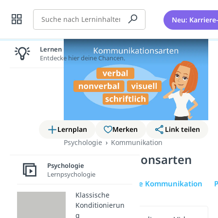
Suche
Neu: Karriere
Lernen lohnt sich!
Entdecke hier deine Chancen.
Lernplan
Merken
Link teilen
Psychologie
Kommunikation
Kommunikationsarten
Psychologie
Lernpsychologie
Übersicht
Verbale Kommunikation
Klassische
Konditionierun
g