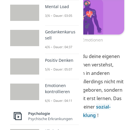
Mental Load
3/6 – Dauer: 03:05
Gedankenkarus
sell
Zum Video: Emotionen
4/6 – Dauer: 04:37
Beachte:
Erst wenn du deine eigenen
Positiv Denken
Gefühle und Emotionen verstehst,
5/6 – Dauer: 05:07
kannst du diese auch in anderen
erkennen. Du wirst allerdings nicht mit
Emotionen
diesem Verständnis geboren, sondern
kontrollieren
musst diese Fähigkeit erst lernen. Das
6/6 – Dauer: 04:11
passiert im Verlauf deiner
sozial-
Psychologie
emotionalen Entwicklung
!
Psychische Erkrankungen