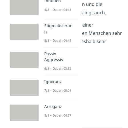
Intuition
gelangweilt reagieren und die
4/8 – Dauer: 04:41
Kommunikation misslingt auch.
Beispiel:
Du bist vor einer
Stigmatisierun
g
Präsentation vor vielen Menschen sehr
nervös und redest deshalb sehr
5/8 – Dauer: 04:45
schnell.
Passiv
Aggressiv
6/8 – Dauer: 03:52
Ignoranz
7/8 – Dauer: 05:01
Arroganz
8/8 – Dauer: 04:57
Tonhöhe