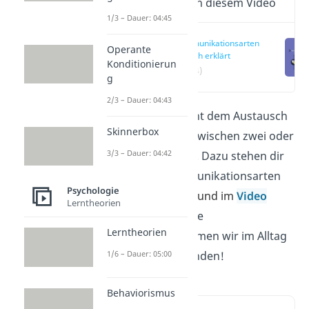
Wichtige Inhalte in diesem Video
1/3 – Dauer: 04:45
Kommunikationsarten
Operante
einfach erklärt
Konditionierun
(00:14)
g
2/3 – Dauer: 04:43
Kommunikation dient dem Austausch
Skinnerbox
von Informationen zwischen zwei oder
3/3 – Dauer: 04:42
mehreren Personen. Dazu stehen dir
verschiedene Kommunikationsarten
Psychologie
zur Verfügung. Hier
und im
Video
Lerntheorien
zeigen wir dir, welche
Lerntheorien
Kommunikationsformen wir im Alltag
und im Beruf verwenden!
1/6 – Dauer: 05:00
Behaviorismus