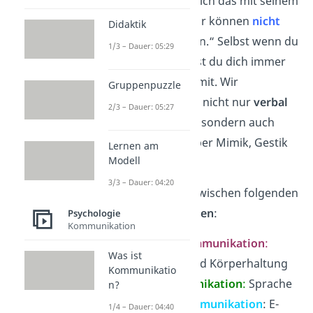
Watzlawick
verdeutlich das mit seinem
berühmten Satz: „Wir können
nicht
Didaktik
nicht
kommunizieren.“ Selbst wenn du
1/3 – Dauer: 05:29
kein Wort sagst, teilst du dich immer
anderen Menschen mit. Wir
Gruppenpuzzle
kommunizieren also nicht nur
verbal
2/3 – Dauer: 05:27
(Fakten, Gedanken), sondern auch
nonverbal
— also über Mimik, Gestik
Lernen am
Modell
und Körperhaltung.
3/3 – Dauer: 04:20
Du unterscheidest zwischen folgenden
Kommunikationsarten
:
Psychologie
Kommunikation
Nonverbale Kommunikation
:
Was ist
Gestik, Mimik und Körperhaltung
Kommunikatio
Verbale Kommunikation
:
Sprache
n?
schriftliche Kommunikation
: E-
1/4 – Dauer: 04:40