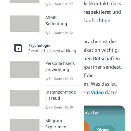
Gespräch zeigt Blickkontakt, dass
6/7 – Dauer: 03:27
du den Anderen
respektierst
und
ASMR
eine ehrliche und aufrichtige
Bedeutung
Person bist.
7/7 – Dauer: 04:12
Bei Face-to-face-Gesprächen ist die
Psychologie
nonverbale Kommunikation wichtig.
Persönlichkeitsentwicklung
Damit du keine falschen Botschaften
Persönlichkeits
an deinen Gesprächspartner sendest,
entwicklung
solltest du immer auf die
1/7 – Dauer: 04:14
Körpersprache achten! Was das ist,
erfährst du in unserem
Video
dazu!
Instanzenmode
ll Freud
2/7 – Dauer: 03:29
Milgram
Experiment