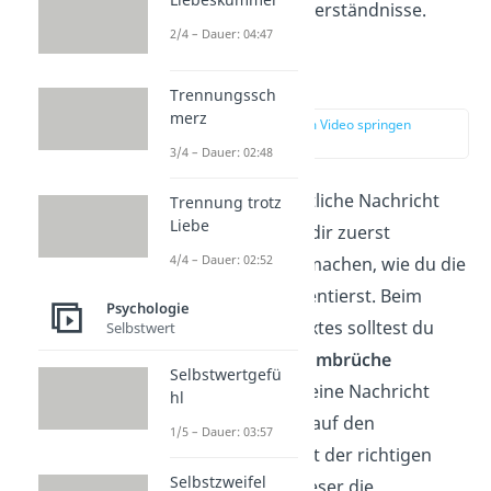
vermeidest du Missverständnisse.
2/4 – Dauer: 04:47
Struktur
Trennungssch
merz
zur Stelle im Video springen
(03:48)
3/4 – Dauer: 02:48
Wenn du eine schriftliche Nachricht
Trennung trotz
Liebe
verfasst, solltest du dir zuerst
4/4 – Dauer: 02:52
Gedanken darüber machen, wie du die
Informationen präsentierst. Beim
Psychologie
Verfassen deines Textes solltest du
Selbstwert
Absätze
und
Zeilenumbrüche
Selbstwertgefü
verwenden, damit deine Nachricht
hl
nicht abschreckend auf den
1/5 – Dauer: 03:57
Empfänger wirkt. Mit der richtigen
Selbstzweifel
Struktur
kann der Leser die