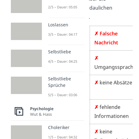
Informationen in verdaulichen
2/5 – Dauer: 05:05
Brocken aufnehmen.
Loslassen
✓ Richtige
✗ Falsche
3/5 – Dauer: 04:17
Nachricht
Nachricht
Selbstliebe
✓
sinnvolle
✗
4/5 – Dauer: 04:25
Absätze
Umgangssprache
Selbstliebe
✓
✗
keine Absätze
Sprüche
Zeilenumbrüche
5/5 – Dauer: 03:06
✓
Förmliche
✗
fehlende
Psychologie
Wut & Hass
Sprache
Informationen
Choleriker
✓
korrekte
✗
keine
1/5 – Dauer: 04:32