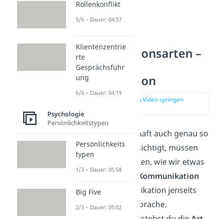
Rollenkonflikt
5/6 – Dauer: 04:57
Klientenzentrie
Kommunikationsarten –
rte
Paraverbale
Gesprächsführ
ung
Kommunikation
6/6 – Dauer: 04:19
zur Stelle im Video springen
(00:43)
Psychologie
Persönlichkeitstypen
Damit unsere Botschaft auch genau so
Persönlichkeits
ankommt, wie beabsichtigt, müssen
typen
wir auch darauf achten, wie wir etwas
1/3 – Dauer: 05:58
sagen.
Paraverbale Kommunikation
bezeichnet Kommunikation jenseits
Big Five
der gesprochenen Sprache.
2/3 – Dauer: 05:02
Unter
paraverbal
verstehst du die
Art