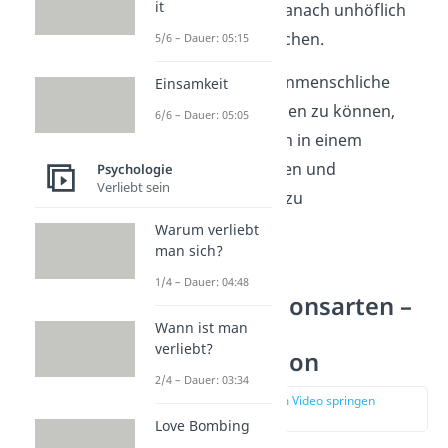
it
Deshalb redest du danach unhöflich
mit deinen Mitmenschen.
5/6 – Dauer: 05:15
Um positive zwischenmenschliche
Einsamkeit
Beziehungen aufbauen zu können,
6/6 – Dauer: 05:05
solltest du versuchen in einem
ruhigen, respektvollen und
Psychologie
Verliebt sein
professionellen Ton zu
kommunizieren.
Warum verliebt
man sich?
1/4 – Dauer: 04:48
Kommunikationsarten –
Wann ist man
Schriftliche
verliebt?
Kommunikation
2/4 – Dauer: 03:34
zur Stelle im Video springen
(03:12)
Love Bombing