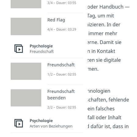
3/4 – Dauer: 03:55
Egal ob E-Mail, Brief oder Handbuch —
wir schreiben jeden Tag, um mit
Red Flag
anderen zu kommunizieren. In der
4/4 – Dauer: 03:29
Arbeitswelt arbeiten immer mehr
Menschen aus der Ferne. Damit sie
Psychologie
dennoch mit anderen in Kontakt
Freundschaft
bleiben können, nutzen sie digitale
Freundschaft
Kommunikationsformen.
1/2 – Dauer: 02:55
Gerade mit neueren
Kommunikationstechnologien
Freundschaft
beenden
können unklare Botschaften, fehlende
2/2 – Dauer: 02:55
Informationen oder ein falsches
Verständnis von Tonfall oder Inhalt
Psychologie
auftreten. Der Grund dafür ist, dass in
Arten von Beziehungen
der
schriftlichen