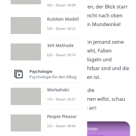
4/6 – Dauer: 03:09
nach unten hängen, der Blick starr
ist, die Wangen leicht nach oben
Rubikon Modell
gehen und nur ein Mundwinkel
5/6 – Dauer: 04:22
angehoben wird.
Ekel
: Ekel ist, wenn jemand seine
369 Methode
Oberlippe hochzieht, Falten
6/6 – Dauer: 03:10
zwischen Nasenflügeln und
Mundwinkeln sichtbar sind und die
Psychologie
Nase hochgezogen ist.
Psychologie für den Alltag
Wenn du mehr über die
Workaholic
Grundemotionen lernen willst, schau
1/6 – Dauer: 05:51
dir unser
Video
dazu an!
People Pleaser
2/6 – Dauer: 04:45