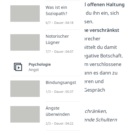
entspannten
und
offenen Haltung
Was ist ein
zuwendest, lädst du ihn ein, sich
Soziopath?
auf dich einzulassen.
6/7 – Dauer: 04:18
Wenn du die
Arme verschränkst
Notorischer
oder dich vom Sprecher
Lügner
abwendest, vermittelt du damit
7/7 – Dauer: 04:07
hingegen eine negative Botschaft.
Durch eine extrem verschlossene
Psychologie
Angst
Körperhaltung kann es dann zu
einem schwierigeren und
Bindungsangst
unangenehmen Gespräch
1/3 – Dauer: 05:37
kommen.
Ängste
Beispiele:
Arme verschränken,
überwinden
zurücklehnen, hängende Schultern
2/3 – Dauer: 04:22