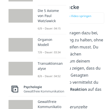
Gesichtsausdrücke
Die 5 Axiome
von Paul
zur Stelle im Video springen
(02:14)
Watzlawick
6/8 – Dauer: 04:15
Gesichtsausdrücke tragen dazu bei,
das Gespräch im Gang zu halten, ohne
Organon
Modell
dass du verbal eingreifen musst. Du
7/8 – Dauer: 03:34
verwendest in Gesprächen
Gesichtsausdrücke, um deinem
Transaktionsan
Gesprächspartner zu zeigen, dass du
alyse
zuhörst
und an dem Gesagten
8/8 – Dauer: 04:52
interessiert
bist. Also vermittelst du
Psychologie
dem Sprecher deine
Reaktion
auf das
Gewaltfreie Kommunikation
Gesagte.
Gewaltfreie
Beispiele:
Lächeln, gerunzelte
Kommunikatio