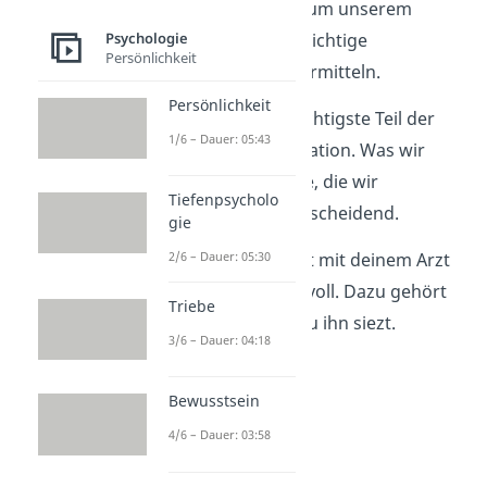
verwenden Wörter, um unserem
Gesprächspartner wichtige
Psychologie
Persönlichkeit
Informationen zu vermitteln.
Persönlichkeit
Der Inhalt ist der wichtigste Teil der
1/6 – Dauer: 05:43
verbalen Kommunikation. Was wir
sagen und die Worte, die wir
Tiefenpsycholo
verwenden, sind entscheidend.
gie
Beispiel
: Du sprichst mit deinem Arzt
2/6 – Dauer: 05:30
formell und respektvoll. Dazu gehört
Triebe
zum Beispiel, dass du ihn siezt.
3/6 – Dauer: 04:18
Bewusstsein
4/6 – Dauer: 03:58