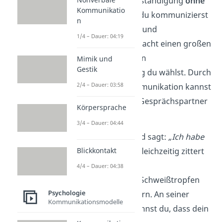
verstehst du die Verständigung
ohne
Kommunikatio
Sprache
. Das heißt, du kommunizierst
n
durch Gestik, Mimik und
1/4 – Dauer: 04:19
Körperhaltung. Es macht einen großen
Unterschied, welchen
Mimik und
Gestik
Kommunikationsweg du wählst. Durch
2/4 – Dauer: 03:58
die nonverbale Kommunikation kannst
du viel über deinen Gesprächspartner
Körpersprache
herausfinden.
3/4 – Dauer: 04:44
Beispiel:
Dein Freund sagt:
„Ich habe
keine Angst.“
Aber gleichzeitig zittert
Blickkontakt
er am
4/4 – Dauer: 04:38
ganzen Körper und Schweißtropfen
Psychologie
stehen auf seiner Stirn. An seiner
Kommunikationsmodelle
Körpersprache erkennst du, dass dein