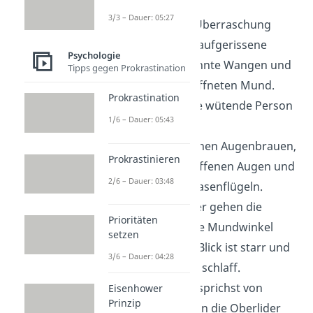
Angst.
3/3 – Dauer: 05:27
Überraschung
: Überraschung
zeigt sich durch aufgerissene
Psychologie
Augen, angespannte Wangen und
Tipps gegen Prokrastination
einem leicht geöffneten Mund.
Prokrastination
Wut / Ärger
: Eine wütende Person
1/6 – Dauer: 05:43
erkennst du an
heruntergezogenen Augenbrauen,
Prokrastinieren
zusammengekniffenen Augen und
2/6 – Dauer: 03:48
an geweiteten Nasenflügeln.
Trauer
: Bei Trauer gehen die
Prioritäten
Oberlider und die Mundwinkel
setzen
nach unten, der Blick ist starr und
3/6 – Dauer: 04:28
die Wangen sind schlaff.
Verachtung:
Du sprichst von
Eisenhower
Prinzip
Verachtung, wenn die Oberlider