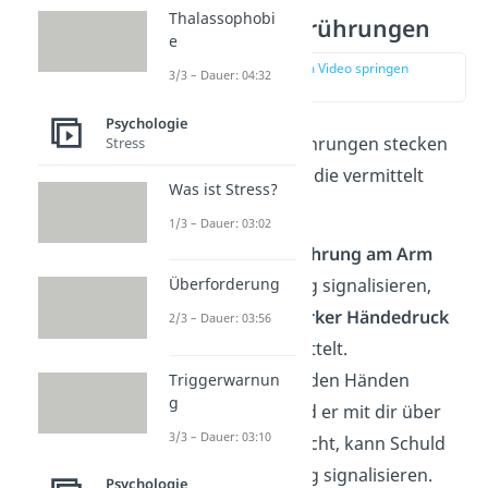
Thalassophobi
Gesten und Berührungen
e
zur Stelle im Video springen
3/3 – Dauer: 04:32
(02:42)
Psychologie
In Gesten und Berührungen stecken
Stress
viele Informationen, die vermittelt
Was ist Stress?
werden:
1/3 – Dauer: 03:02
Eine
sanfte Berührung am Arm
kann Ermutigung signalisieren,
Überforderung
während ein
starker Händedruck
2/3 – Dauer: 03:56
Dominanz vermittelt.
Jemand, der mit den Händen
Triggerwarnun
g
zappelt, während er mit dir über
3/3 – Dauer: 03:10
ein Problem spricht, kann Schuld
oder Vermeidung signalisieren.
Psychologie