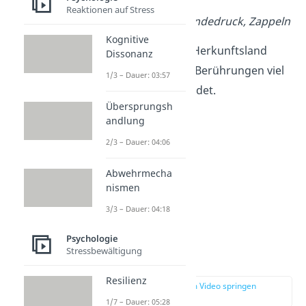
Reaktionen auf Stress
Beispiele
:
Fester Händedruck, Zappeln
Kognitive
Je nach Person und Herkunftsland
Dissonanz
werden Gesten und Berührungen viel
1/3 – Dauer: 03:57
oder fast nie
verwendet.
Übersprungsh
andlung
2/3 – Dauer: 04:06
Abwehrmecha
nismen
3/3 – Dauer: 04:18
Psychologie
Stressbewältigung
Augenkontakt
Resilienz
zur Stelle im Video springen
(02:54)
1/7 – Dauer: 05:28