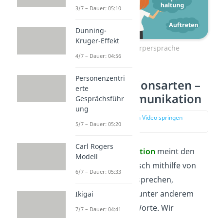
3/7 – Dauer: 05:10
Dunning-
Kruger-Effekt
Zum Video: Körpersprache
4/7 – Dauer: 04:56
Personenzentri
Kommunikationsarten –
erte
Verbale Kommunikation
Gesprächsführ
ung
zur Stelle im Video springen
5/7 – Dauer: 05:20
(00:31)
Carl Rogers
Verbale Kommunikation
meint den
Modell
Informationsaustausch mithilfe von
6/7 – Dauer: 05:33
Sprache
. Wenn wir sprechen,
kommunizieren wir unter anderem
Ikigai
den Inhalt unserer Worte. Wir
7/7 – Dauer: 04:41