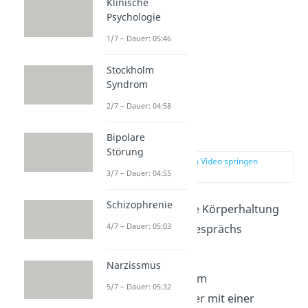
Klinische
Psychologie
1/7 – Dauer: 05:46
Stockholm
Syndrom
2/7 – Dauer: 04:58
Körperhaltung
Bipolare
Störung
zur Stelle im Video springen
(02:22)
3/7 – Dauer: 04:55
Schizophrenie
Es ist wichtig, welche Körperhaltung
4/7 – Dauer: 05:03
du während eines Gesprächs
einnimmst:
Narzissmus
Wenn du dich dem
5/7 – Dauer: 05:32
Gesprächspartner mit einer