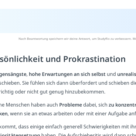
Nach Beantwortung speichern wir deine Antwort, um Studyflix zu verbessern. Me
sönlichkeit und Prokrastination
gensängste
,
hohe Erwartungen an sich selbst
und
unrealis
chieben. Sie fühlen sich dann überfordert und schieben die 
 richtig oder nicht gut genug hinzubekommen.
he Menschen haben auch
Probleme
dabei, sich
zu konzent
ken
, wenn sie an etwas arbeiten oder mit einer Aufgabe an
kommt, dass einige einfach generell Schwierigkeiten mit i
rioritätensetzung
haben. Die Aufschieberitis wird dann sch