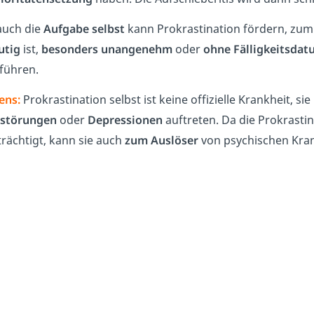
auch die
Aufgabe selbst
kann Prokrastination fördern, zum
utig
ist,
besonders unangenehm
oder
ohne Fälligkeitsdat
führen.
ens:
Prokrastination selbst ist keine offizielle Krankheit, si
störungen
oder
Depressionen
auftreten. Da die Prokrasti
trächtigt, kann sie auch
zum Auslöser
von psychischen Kra