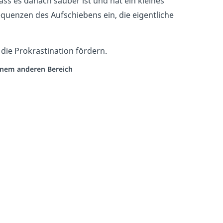
ass es danach sauber ist und hat ein kleines
equenzen des Aufschiebens ein, die eigentliche
 die Prokrastination fördern.
einem anderen Bereich