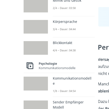
Mimik und Gestik
2/4 – Dauer: 03:58
Körpersprache
3/4 – Dauer: 04:44
Blickkontakt
Per
4/4 – Dauer: 04:38
Versa
Psychologie
aufzus
Kommunikationsmodelle
nicht
Kommunikationsmodell
e
Manc
ablen
1/8 – Dauer: 04:54
Dazu 
Sender Empfänger
Modell
der
P