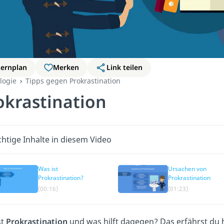
Lernplan
Merken
Link teilen
logie
Tipps gegen Prokrastination
okrastination
htige Inhalte in diesem Video
Was ist
Ursachen von
Prokrastination?
Prokrastination
(00:16)
(01:23)
st
Prokrastination
und was hilft dagegen? Das erfährst du 