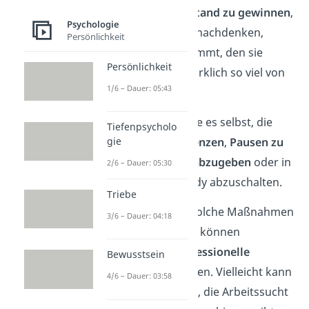
schaffen, etwas
Abstand zu gewinnen
,
Psychologie
können sie darüber nachdenken,
Persönlichkeit
woher der Druck kommt, den sie
Persönlichkeit
verspüren und ob wirklich so viel von
1/6 – Dauer: 05:43
ihnen verlangt wird.
Vielleicht schaffen sie es selbst, die
Tiefenpsycholo
gie
Arbeitszeit zu begrenzen
,
Pausen zu
machen
,
Aufgaben abzugeben
oder in
2/6 – Dauer: 05:30
der Freizeit das Handy abzuschalten.
Triebe
Manchmal reichen solche Maßnahmen
3/6 – Dauer: 04:18
aber nicht aus, dann können
Betroffene sich
professionelle
Bewusstsein
Unterstützung
suchen. Vielleicht kann
4/6 – Dauer: 03:58
eine
Therapie
helfen, die Arbeitssucht