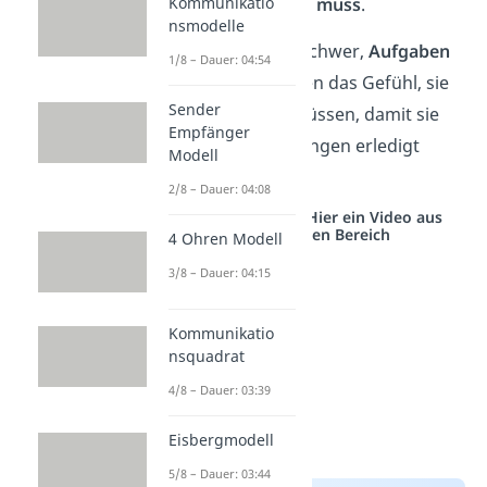
arbeiten, sondern
er muss
.
Kommunikatio
nsmodelle
Vielen fällt es auch schwer,
Aufgaben
1/8 – Dauer: 04:54
abzugeben.
Sie haben das Gefühl, sie
Sender
selbst machen zu müssen, damit sie
Empfänger
nach ihren Vorstellungen erledigt
Modell
werden.
2/8 – Dauer: 04:08
Studyflix vernetzt: Hier ein Video aus
einem anderen Bereich
4 Ohren Modell
3/8 – Dauer: 04:15
Kommunikatio
nsquadrat
4/8 – Dauer: 03:39
Eisbergmodell
5/8 – Dauer: 03:44