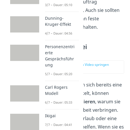
nicht auf jeden Auftrag
3/7 – Dauer: 05:10
angewiesen sind. Auch sie sollten
Dunning-
versuchen, sich an feste
Kruger-Effekt
Arbeitszeiten zu halten.
4/7 – Dauer: 04:56
Maßnahmen bei
Personenzentri
Arbeitssucht
erte
Gesprächsführ
ung
zur Stelle im Video springen
(04:10)
5/7 – Dauer: 05:20
Menschen, bei denen sich bereits eine
Carl Rogers
Arbeitssucht entwickelt, können
Modell
versuchen zu
reflektieren
, warum sie
6/7 – Dauer: 05:33
soviel Zeit mit der Arbeit verbringen.
Ikigai
Ein mehrwöchiger Urlaub oder eine
7/7 – Dauer: 04:41
Auszeit
kann dabei helfen. Wenn sie es