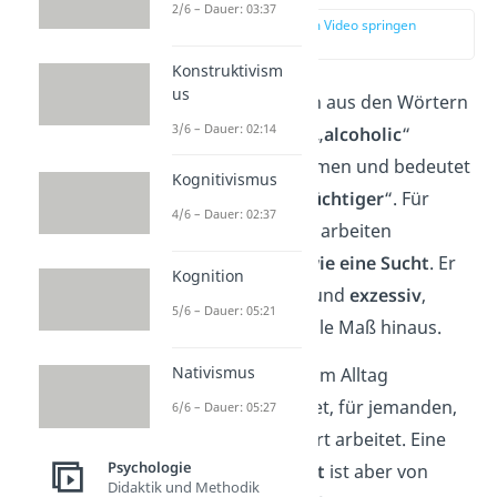
2/6 – Dauer: 03:37
zur Stelle im Video springen
(00:14)
Konstruktivism
us
Der Begriff setzt sich aus den Wörtern
3/6 – Dauer: 02:14
„
work
“ (Arbeit) und „
alcoholic
“
(Alkoholiker) zusammen und bedeutet
Kognitivismus
soviel wie „
Arbeitssüchtiger
“. Für
4/6 – Dauer: 02:37
einen Workaholic ist arbeiten
dementsprechend
wie eine Sucht
. Er
Kognition
arbeitet
zwanghaft
und
exzessiv
,
5/6 – Dauer: 05:21
also über das normale Maß hinaus.
Nativismus
Oft wird der Begriff im Alltag
scherzhaft verwendet, für jemanden,
6/6 – Dauer: 05:27
der viel und engagiert arbeitet. Eine
Psychologie
richtige
Arbeitssucht
ist aber von
Didaktik und Methodik