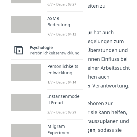
6/7 – Dauer: 03:27
Arbeitsgewohnheiten zu
entwickeln.
ASMR
Bedeutung
Die
Betriebskultur
hat auch
7/7 – Dauer: 04:12
Auswirkungen. Regelungen zum
Psychologie
Arbeitspensum, Überstunden und
Persönlichkeitsentwicklung
Urlaubszeiten können Einfluss bei
Persönlichkeits
der Entwicklung einer Arbeitssucht
entwicklung
haben. Damit stehen auch
1/7 – Dauer: 04:14
Arbeitgeber in der Verantwortung.
Instanzenmode
ll Freud
Selbstständige gehören zur
Risikogruppe. Für sie kann helfen,
2/7 – Dauer: 03:29
wirtschaftlich vorauszuplanen und
Milgram
Geld zurückzulegen
, sodass sie
Experiment