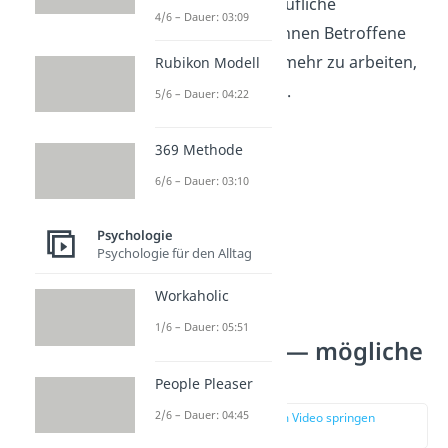
oder eine starke berufliche
4/6 – Dauer: 03:09
Unsicherheit. Sie können Betroffene
dazu bringen, noch mehr zu arbeiten,
Rubikon Modell
um sich abzusichern.
5/6 – Dauer: 04:22
369 Methode
6/6 – Dauer: 03:10
Psychologie
Psychologie für den Alltag
Workaholic
1/6 – Dauer: 05:51
Arbeitssucht — mögliche
Folgen
People Pleaser
2/6 – Dauer: 04:45
zur Stelle im Video springen
(02:30)