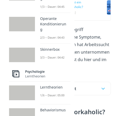
Was ist ein
1/3 – Dauer: 04:45
Workaholic?
(00:14)
Operante
Konditionierun
Was bedeutet der Begriff
g
„
Workaholic
“? Welche Symptome,
2/3 – Dauer: 04:43
Folgen und Ursachen hat Arbeitssucht
Skinnerbox
und was kann dagegen unternommen
3/3 – Dauer: 04:42
werden? Das erfährst du hier und im
Video.
Psychologie
Lerntheorien
Lerntheorien
Inhaltsübersicht
1/6 – Dauer: 05:00
Behaviorismus
Was ist ein Workaholic?