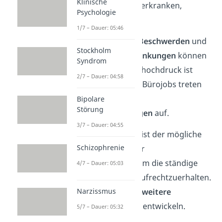
Klinische
Angststörungen
zu erkranken,
Psychologie
erheblich an.
1/7 – Dauer: 05:46
Auch
Magen-Darm-Beschwerden
und
Stockholm
Herz-Kreislauf-Erkrankungen
können
Syndrom
sich entwickeln. Bluthochdruck ist
2/7 – Dauer: 04:58
keine Seltenheit. Bei Bürojobs treten
zudem häufig
Bipolare
Störung
Muskelverspannungen
auf.
3/7 – Dauer: 04:55
Eine weitere Gefahr ist der mögliche
Schizophrenie
Griff zu
Alkohol
oder
Aufputschmitteln
, um die ständige
4/7 – Dauer: 05:03
Leistungsfähigkeit aufrechtzuerhalten.
Narzissmus
Daraus können sich
weitere
Suchterkrankungen
entwickeln.
5/7 – Dauer: 05:32