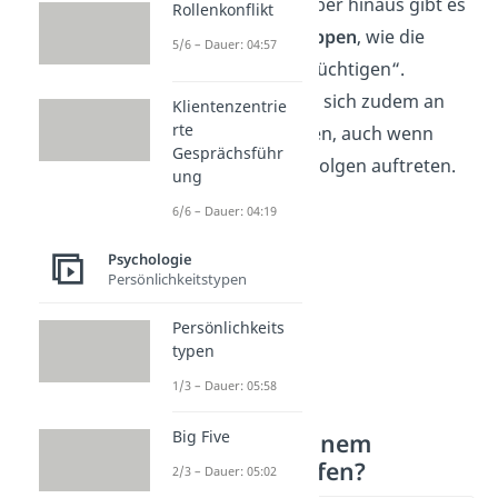
zu bewältigen. Darüber hinaus gibt es
Rollenkonflikt
auch
Selbsthilfegruppen
, wie die
5/6 – Dauer: 04:57
„anonymen Arbeitssüchtigen“.
Workaholics können sich zudem an
Klientenzentrie
rte
den
Hausarzt
wenden, auch wenn
Gesprächsführ
bereits körperliche Folgen auftreten.
ung
6/6 – Dauer: 04:19
Psychologie
Persönlichkeitstypen
Persönlichkeits
typen
1/3 – Dauer: 05:58
Big Five
Wie kann ich einem
Workaholic helfen?
2/3 – Dauer: 05:02