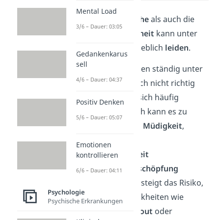
Mental Load
Sowohl die
psychische
als auch die
3/6 – Dauer: 03:05
körperliche Gesundheit
kann unter
der Arbeitssucht erheblich
leiden
.
Gedankenkarus
sell
Arbeitssüchtige stehen ständig unter
4/6 – Dauer: 04:37
Druck, sie können sich nicht richtig
erholen und fühlen sich häufig
Positiv Denken
überfordert. Dadurch kann es zu
5/6 – Dauer: 05:07
chronischem Stress
,
Müdigkeit
,
Schlafstörungen
,
Emotionen
Niedergeschlagenheit
kontrollieren
und
körperlicher Erschöpfung
6/6 – Dauer: 04:11
kommen. Zusätzlich steigt das Risiko,
Psychologie
an psychischen Krankheiten wie
Psychische Erkrankungen
Depressionen
,
Burnout
oder