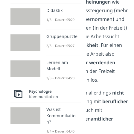
typischen Suchterscheinungen
wie
Kontrollverlust, Dosissteigerung (mehr
Didaktik
Aufgaben werden übernommen) und
1/3 – Dauer: 05:29
Entzugserscheinungen (in der Freizeit)
geprägt. Damit ist die Arbeitssucht
Gruppenpuzzle
eine
ernsthafte Krankheit
.
Für einen
2/3 – Dauer: 05:27
Workaholic nimmt die Arbeit also
einen
ständig größer werdenden
Lernen am
Modell
Raum
ein und auch in der Freizeit
3/3 – Dauer: 04:20
kommt er nicht davon los.
Psychologie
Die Erkrankung kann allerdings
nicht
Kommunikation
nur
im Zusammenhang mit
beruflicher
Was ist
Tätigkeit
, sondern auch mit
Kommunikatio
Haushalts-
oder
ehrenamtlicher
n?
Arbeit
auftreten.
1/4 – Dauer: 04:40