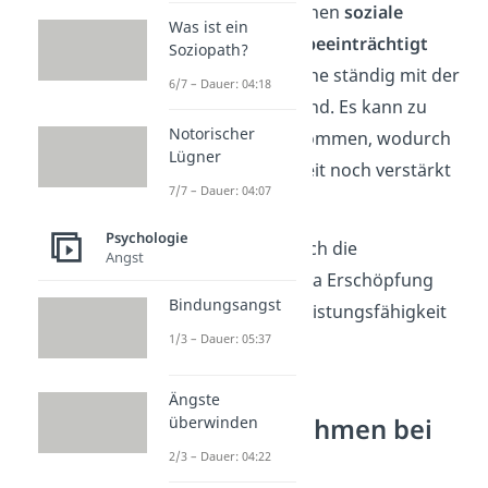
Darüber hinaus können
soziale
Was ist ein
Beziehungen stark beeinträchtigt
Soziopath?
werden, da Betroffene ständig mit der
6/7 – Dauer: 04:18
Arbeit beschäftigt sind. Es kann zu
Notorischer
sozialer Isolation
kommen, wodurch
Lügner
die Flucht in die Arbeit noch verstärkt
7/7 – Dauer: 04:07
werden kann.
Psychologie
Langfristig flacht auch die
Angst
Arbeitsleistung ab, da Erschöpfung
Bindungsangst
und Krankheit die Leistungsfähigkeit
1/3 – Dauer: 05:37
beeinträchtigen.
Ängste
Gegenmaßnahmen bei
überwinden
Arbeitssucht
2/3 – Dauer: 04:22