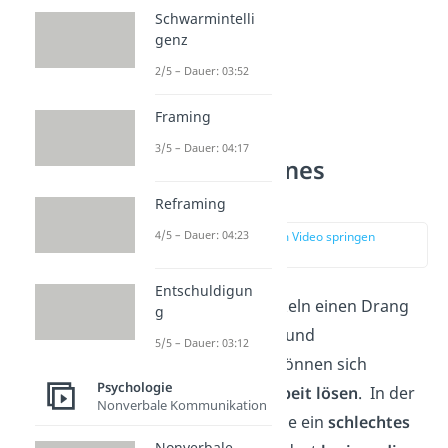
Schwarmintelli
genz
2/5 – Dauer: 03:52
Framing
3/5 – Dauer: 04:17
Symptome eines
Workaholics
Reframing
4/5 – Dauer: 04:23
zur Stelle im Video springen
(00:46)
Entschuldigun
Workaholics entwickeln einen Drang
g
zu
ständiger Arbeit
und
5/5 – Dauer: 03:12
Beschäftigung. Sie können sich
Psychologie
schlecht von der Arbeit lösen
. In der
Nonverbale Kommunikation
Freizeit entwickeln sie ein
schlechtes
Nonverbale