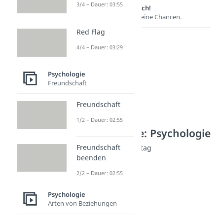
3/4 – Dauer: 03:55
Lernen lohnt sich!
Entdecke hier deine Chancen.
Red Flag
4/4 – Dauer: 03:29
Psychologie
Freundschaft
Freundschaft
1/2 – Dauer: 02:55
Weitere Inhalte: Psychologie
Freundschaft
Psychologie für den Alltag
beenden
Workaholic
Dauer: 05:51
2/2 – Dauer: 02:55
People Pleaser
Dauer: 04:45
Psychologie
Mental Load
Arten von Beziehungen
Dauer: 03:05
Gedankenkarussell