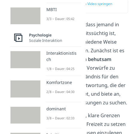
zur Stelle im Video springen
(04:58)
MBTI
3/3 – Dauer: 05:42
Wenn du bemerkst, dass jemand in
deinem Umfeld arbeitssüchtig ist,
Psychologie
Soziale Interaktion
kannst du auf verschiedene Weise
Unterstützung bieten. Zunächst ist es
Interaktionistis
wichtig, das Problem
behutsam
ch
anzusprechen
, ohne Vorwürfe zu
1/8 – Dauer: 04:25
machen. Zeige Verständnis für den
Komfortzone
Druck und die Verantwortung, die der
2/8 – Dauer: 04:30
Betroffene empfindet, und biete an,
gemeinsam nach Lösungen zu suchen.
dominant
Ermutige die Person, klare Grenzen
3/8 – Dauer: 02:33
zwischen Arbeit und Freizeit zu setzen
und regelmäßige Pausen einzulegen.