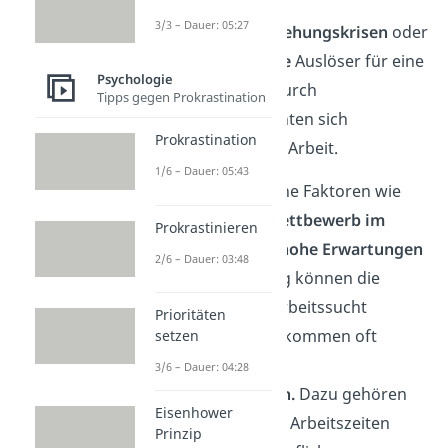
3/3 – Dauer: 05:27
Zudem können
Beziehungskrisen
oder
finanzielle Probleme
Auslöser für eine
Psychologie
Arbeitssucht sein. Durch
Tipps gegen Prokrastination
Unsicherheiten flüchten sich
Prokrastination
Betroffene oft in die Arbeit.
1/6 – Dauer: 05:43
Auch gesellschaftliche Faktoren wie
der zunehmende
Wettbewerb im
Prokrastinieren
Arbeitsmarkt
oder
hohe Erwartungen
2/6 – Dauer: 03:48
an beruflichen Erfolg können die
Entwicklung einer Arbeitssucht
Prioritäten
begünstigen. Hinzu kommen oft
setzen
ungünstige
3/6 – Dauer: 04:28
Arbeitsbedingungen.
Dazu gehören
Eisenhower
beispielsweise lange Arbeitszeiten
Prinzip