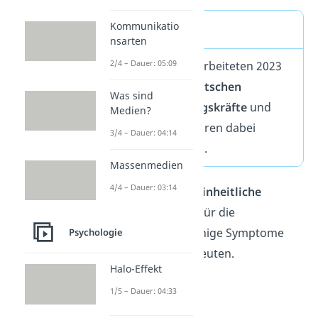
Kommunikatio
Schon gewusst?
nsarten
2/4 – Dauer: 05:09
Laut einer Studie arbeiteten 2023
rund
10 % der Deutschen
Was sind
suchthaft.
Führungskräfte
und
Medien?
Selbstständige
waren dabei
3/4 – Dauer: 04:14
häufiger betroffen.
Massenmedien
4/4 – Dauer: 03:14
Noch gibt es
keine einheitliche
klinische Diagnose
für die
Erkrankung, aber einige Symptome
Psychologie
können darauf hindeuten.
Halo-Effekt
1/5 – Dauer: 04:33