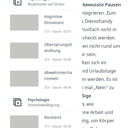
Reaktionen auf Stress
einzuhalten
und
bewusste Pausen
in den Alltag zu integrieren. Zum
Kognitive
Beispiel muss das Diensthandy
Dissonanz
oder das E-Mail-Postfach nicht in
1/3 – Dauer: 03:57
der freien Zeit gecheckt werden.
Übersprungsh
Angestellte müssen nicht rund um
andlung
die Uhr erreichbar sein,
2/3 – Dauer: 04:06
Überstunden sollten sich im
Rahmen halten und Urlaubstage
Abwehrmecha
nismen
sollten genommen werden. Es ist
in Ordnung, auch mal „Nein“ zu
3/3 – Dauer: 04:18
sagen.
Regelmäßige
Psychologie
Erholungsphasen
, wie
Stressbewältigung
Wochenenden ohne Arbeit und
Resilienz
Urlaub, sind wichtig, um Körper
1/7 – Dauer: 05:28