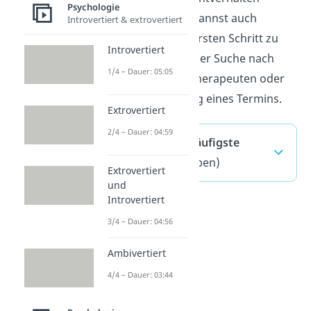
Psychologie
spezialisiert ist. Du kannst auch
Introvertiert & extrovertiert
anbieten, ihn beim ersten Schritt zu
Introvertiert
begleiten, etwa bei der Suche nach
1/4 – Dauer: 05:05
einem geeigneten Therapeuten oder
bei der Vereinbarung eines Termins.
Extrovertiert
2/4 – Dauer: 04:59
Workaholic — häufigste
Fragen
(ausklappen)
Extrovertiert
und
Introvertiert
3/4 – Dauer: 04:56
Ambivertiert
4/4 – Dauer: 03:44