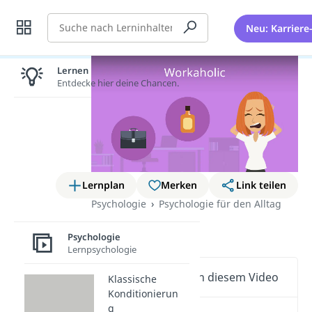
Suche
Neu: Karriere
Lernen lohnt sich!
Entdecke hier deine Chancen.
Lernplan
Merken
Link teilen
Psychologie
Psychologie für den Alltag
Workaholic
Psychologie
Lernpsychologie
Wichtige Inhalte in diesem Video
Klassische
Konditionierun
g