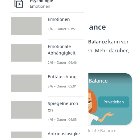
Psychologie
Emotionen
Emotionen
Work-Life-Balance
1/6 – Dauer: 03:51
Eine gute
Work-Life-Balance
kann vor
Emotionale
Arbeitssucht schützen. Mehr darüber,
Abhängigkeit
erfährst du
hier.
2/6 – Dauer: 04:46
Enttäuschung
3/6 – Dauer: 05:01
Spiegelneuron
en
4/6 – Dauer: 04:05
Zum Video: Work Life Balance
Antriebslosigke