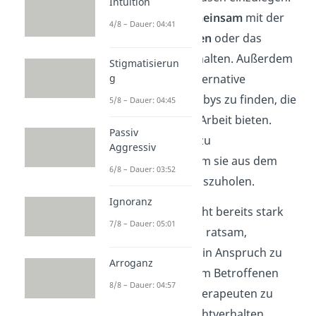
Intuition
Du kannst auch
gemeinsam
mit der
4/8 – Dauer: 04:41
Person
Pause machen
oder das
Arbeitshandy ausschalten. Außerdem
Stigmatisierun
kannst du helfen, alternative
g
Aktivitäten oder Hobbys zu finden, die
5/8 – Dauer: 04:45
einen Ausgleich zur Arbeit bieten.
Passiv
Begleite die Person zu
Aggressiv
Freizeitaktivitäten, um sie aus dem
6/8 – Dauer: 03:52
Arbeitsumfeld herauszuholen.
Ignoranz
Wenn die Arbeitssucht bereits stark
7/8 – Dauer: 05:01
ausgeprägt ist, ist es ratsam,
professionelle Hilfe
in Anspruch zu
Arroganz
nehmen. Schlage dem Betroffenen
8/8 – Dauer: 04:57
vor, sich an einen Therapeuten zu
wenden, der auf Suchtverhalten