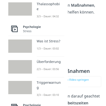
Thalassophobi
Es gibt eine Reihe von
Maßnahmen
,
e
die bei Arbeitssucht helfen können.
3/3 – Dauer: 04:32
Psychologie
Stress
Was ist Stress?
1/3 – Dauer: 03:02
Überforderung
2/3 – Dauer: 03:56
Präventive Maßnahmen
zur Stelle im Video springen
Triggerwarnun
(03:30)
g
3/3 – Dauer: 03:10
Vorbeugend kann darauf geachtet
werden,
feste Arbeitszeiten
Psychologie