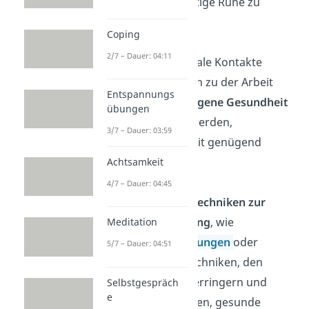
und Geist die nötige Ruhe zu
geben.
Coping
2/7 – Dauer: 04:11
Hobbys und soziale Kontakte
können Ausgleich zu der Arbeit
Entspannungs
bieten. Auf die
eigene Gesundheit
übungen
sollte geachtet werden,
3/7 – Dauer: 03:59
beispielsweise mit genügend
Schlaf.
Achtsamkeit
4/7 – Dauer: 04:45
Zudem können
Techniken zur
Stressbewältigung
, wie
Meditation
Achtsamkeitsübungen
oder
5/7 – Dauer: 04:51
Entspannungstechniken, den
inneren Druck verringern und
Selbstgespräch
e
dabei unterstützen, gesunde