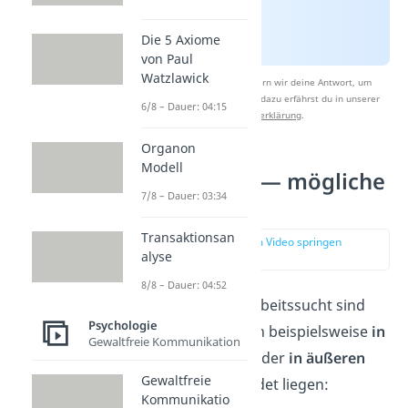
Die 5 Axiome
von Paul
Watzlawick
Nach Beantwortung speichern wir deine Antwort, um
Studyflix zu verbessern. Mehr dazu erfährst du in unserer
6/8 – Dauer: 04:15
Datenschutzerklärung
.
Organon
Modell
Arbeitssucht — mögliche
7/8 – Dauer: 03:34
Ursachen
Transaktionsan
zur Stelle im Video springen
alyse
(01:34)
8/8 – Dauer: 04:52
Die Ursachen von Arbeitssucht sind
Psychologie
vielfältig und können beispielsweise
in
Gewaltfreie Kommunikation
der Persönlichkeit
oder
in äußeren
Gewaltfreie
Umständen
begründet liegen:
Kommunikatio