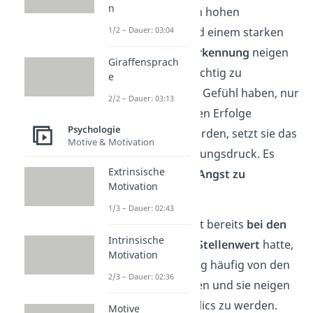
n
Menschen mit einem hohen
Perfektionismus
und einem starken
1/2 – Dauer: 03:04
Bedürfnis nach Anerkennung
neigen
Giraffensprach
eher dazu, arbeitssüchtig zu
e
werden.
Falls sie das Gefühl haben, nur
2/2 – Dauer: 03:13
durch ihre beruflichen Erfolge
Psychologie
wertgeschätzt zu werden, setzt sie das
Motive & Motivation
unter enormen Leistungsdruck. Es
Extrinsische
entwickelt sich eine
Angst zu
Motivation
versagen
.
1/3 – Dauer: 02:43
Auch wenn die Arbeit bereits
bei den
Intrinsische
Eltern einen hohen Stellenwert
hatte,
Motivation
wird diese Einstellung häufig von den
2/3 – Dauer: 02:36
Kindern übernommen und sie neigen
eher dazu, Workaholics zu werden.
Motive