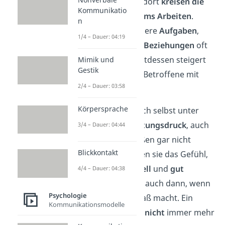
Gewissen
und auch dort
kreisen die
Kommunikatio
Gedanken ständig ums Arbeiten
.
n
Deshalb werden andere
Aufgaben
,
1/4 – Dauer: 04:19
Hobbys
und
soziale Beziehungen
oft
vernachlässigt
. Stattdessen steigert
Mimik und
Gestik
sich die Zeit, die der Betroffene mit
2/4 – Dauer: 03:58
Arbeit verbringt.
Körpersprache
Betroffene setzen sich selbst unter
einen
enormen Leistungsdruck
, auch
3/4 – Dauer: 04:44
wenn dieser von außen gar nicht
Blickkontakt
gegeben ist. So haben sie das Gefühl,
möglichst
viel
,
schnell
und
gut
4/4 – Dauer: 04:38
arbeiten zu müssen, auch dann, wenn
Psychologie
die Arbeit keinen Spaß macht. Ein
Kommunikationsmodelle
Workaholic
will
also
nicht
immer mehr