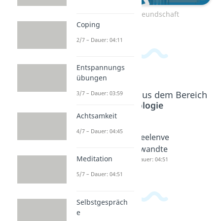
Zum Video: Freundschaft
Coping
2/7 – Dauer: 04:11
Entspannungs
übungen
Beliebte Inhalte aus dem Bereich
3/7 – Dauer: 03:59
Psychologie
Achtsamkeit
4/7 – Dauer: 04:45
Freundsc
Situation
Seelenve
haft Plus
ship
rwandte
Meditation
Dauer: 02:57
Dauer: 03:47
Dauer: 04:51
5/7 – Dauer: 04:51
Selbstgespräch
e