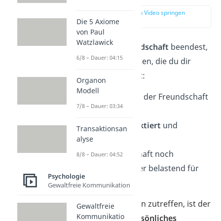
zur Stelle im Video springen
(00:31)
Die 5 Axiome
von Paul
Watzlawick
Bevor du eine
Freundschaft
beendest,
6/8 – Dauer: 04:15
gibt es wichtige Fragen, die du dir
selbst stellen solltest:
Organon
Modell
Fühle
ich mich in der Freundschaft
7/8 – Dauer: 03:34
wohl?
Werde ich
respektiert
und
Transaktionsan
unterstützt?
alyse
Ist die Freundschaft noch
8/8 – Dauer: 04:52
ausgewogen
oder belastend für
Psychologie
mich?
Gewaltfreie Kommunikation
Sollte eine der Fragen zutreffen, ist der
Gewaltfreie
Kommunikatio
erste Schritt, ein
persönliches