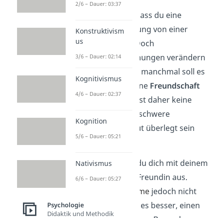
2/6 – Dauer: 03:37
Es ist ganz normal, dass du eine
idealisierte
Vorstellung von einer
Konstruktivism
us
Freundschaft hast. Doch
Freundschaftsbeziehungen verändern
3/6 – Dauer: 02:14
sich mit der Zeit und manchmal soll es
Kognitivismus
einfach nicht sein. Eine
Freundschaft
4/6 – Dauer: 02:37
beenden
zu wollen, ist daher keine
Schande! Es ist eine schwere
Kognition
Entscheidung, die gut überlegt sein
5/6 – Dauer: 05:21
sollte.
Am besten sprichst du dich mit deinem
Nativismus
Freund oder deiner Freundin aus.
6/6 – Dauer: 05:27
Können eure
Probleme
jedoch nicht
beseitigt werden, ist es besser, einen
Psychologie
Didaktik und Methodik