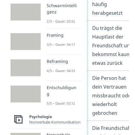
häufig
Schwarmintelli
genz
herabgesetzt
2/5 – Dauer: 03:52
Ungleichgewicht
Du trägst die
Framing
Hauptlast der
Freundschaft und
3/5 – Dauer: 04:17
bekommst kaum
Reframing
etwas zurück
4/5 – Dauer: 04:23
Vertrauensbruch
Die Person hat
dein Vertrauen
Entschuldigun
g
missbraucht oder
wiederholt
5/5 – Dauer: 03:12
gebrochen
Psychologie
Nonverbale Kommunikation
Negative
Die Freundschaft
Nonverbale