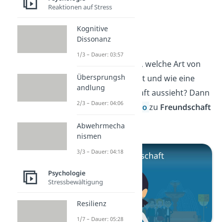
Reaktionen auf Stress
Kognitive
Freundschaft
Dissonanz
1/3 – Dauer: 03:57
Du möchtest wissen, welche Art von
Übersprungsh
Freundschaft du hast und wie eine
andlung
gesunde Freundschaft aussieht? Dann
2/3 – Dauer: 04:06
schau dir unser
Video
zu
Freundschaft
an!
Abwehrmecha
nismen
3/3 – Dauer: 04:18
Psychologie
Stressbewältigung
Resilienz
1/7 – Dauer: 05:28