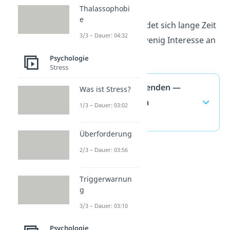
Thalassophobi
Ghosting
e
Dein Freund meldet sich lange Zeit
3/3 – Dauer: 04:32
nicht und zeigt wenig Interesse an
dir.
Psychologie
Stress
Freundschaft beenden —
Was ist Stress?
häufigste Fragen
1/3 – Dauer: 03:02
(ausklappen)
Überforderung
2/3 – Dauer: 03:56
Triggerwarnun
g
3/3 – Dauer: 03:10
Psychologie