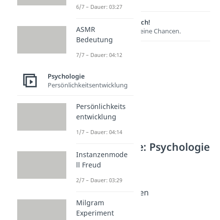
6/7 – Dauer: 03:27
Lernen lohnt sich!
ASMR
Entdecke hier deine Chancen.
Bedeutung
7/7 – Dauer: 04:12
Psychologie
Persönlichkeitsentwicklung
Persönlichkeits
entwicklung
1/7 – Dauer: 04:14
Weitere Inhalte: Psychologie
Instanzenmode
Freundschaft
ll Freud
Freundschaft
2/7 – Dauer: 03:29
Dauer: 02:55
Freundschaft beenden
Milgram
Dauer: 02:55
Experiment