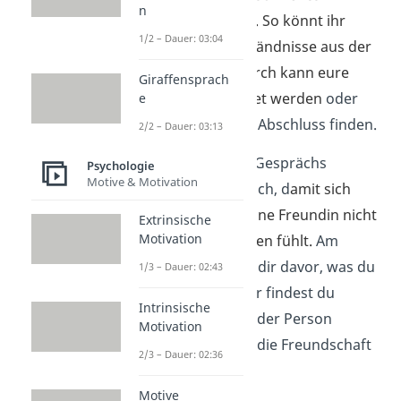
n
Gespräch
zu suchen. So könnt ihr
1/2 – Dauer: 03:04
eventuelle Missverständnisse aus der
Welt schaffen
.
Dadurch kann eure
Giraffensprach
Freundschaft gerettet werden
oder
e
einen
respektvollen
Abschluss finden.
2/2 – Dauer: 03:13
Bleibe während des Gesprächs
Psychologie
Motive & Motivation
einfühlsam und ehrlich, d
amit sich
dein Freund bzw. deine Freundin nicht
Extrinsische
Motivation
vor den Kopf gestoßen fühlt
.
Am
besten überlegst du dir davor, was du
1/3 – Dauer: 02:43
sagen möchtest. Hier findest du
Intrinsische
hilfreiche
Sätze, um der Person
Motivation
mitzuteilen, dass du die Freundschaft
2/3 – Dauer: 02:36
beenden möchtest:
Motive