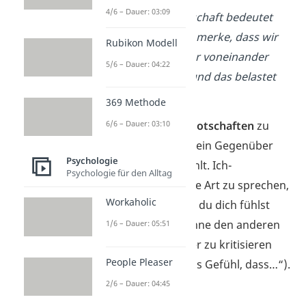
4/6 – Dauer: 03:09
„Unsere Freundschaft bedeutet
mir viel, aber ich merke, dass wir
Rubikon Modell
uns immer weiter voneinander
5/6 – Dauer: 04:22
entfernt haben und das belastet
mich sehr.”
369 Methode
Tipp:
Versuche
Ich-Botschaften
zu
6/6 – Dauer: 03:10
senden, damit sich dein Gegenüber
Psychologie
nicht angegriffen fühlt. Ich-
Psychologie für den Alltag
Botschaften sind eine Art zu sprechen,
Workaholic
bei der du sagst, wie du dich fühlst
und was du willst, ohne den anderen
1/6 – Dauer: 05:51
zu beschuldigen oder zu kritisieren
People Pleaser
(z. B. so „Ich habe das Gefühl, dass…“).
2/6 – Dauer: 04:45