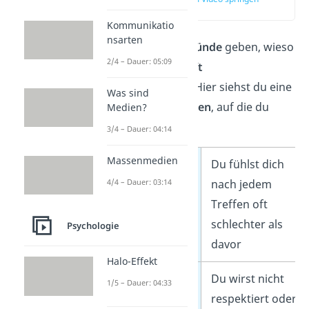
(00:16)
Kommunikatio
nsarten
Es kann mehrere
Gründe
geben, wieso
2/4 – Dauer: 05:09
du eine
Freundschaft
beenden
möchtest. Hier siehst du eine
Was sind
Liste mit
Warnsignalen
, auf die du
Medien?
achten kannst.
3/4 – Dauer: 04:14
Massenmedien
Ständiges
Du fühlst dich
Negativgefühl
nach jedem
4/4 – Dauer: 03:14
Treffen oft
schlechter als
Psychologie
davor
Halo-Effekt
Fehlender
Du wirst nicht
1/5 – Dauer: 04:33
Respekt
respektiert oder