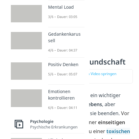
Mental Load
3/6 – Dauer: 03:05
Gedankenkarus
sell
4/6 – Dauer: 04:37
Einseitige Freundschaft
Positiv Denken
zur Stelle im Video springen
5/6 – Dauer: 05:07
(01:32)
Emotionen
Freundschaften sind ein wichtiger
kontrollieren
Bestandteil deines
Lebens
, aber
6/6 – Dauer: 04:11
manchmal musst du sie beenden.
Vor
Psychologie
allem, wenn sie zu einer
einseitigen
Psychische Erkrankungen
Freundschaft
oder zu einer
toxischen