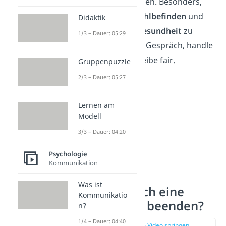
Schlussstrich zu ziehen. Besonders,
um dein eigenes
Wohlbefinden
und
Didaktik
deine
emotionale Gesundheit
zu
1/3 – Dauer: 05:29
schützen. Suche das Gespräch, handle
nicht voreilig und bleibe fair.
Gruppenpuzzle
2/3 – Dauer: 05:27
Lernen am
Modell
3/3 – Dauer: 04:20
Psychologie
Kommunikation
Was ist
Wann sollte ich eine
Kommunikatio
Freundschaft beenden?
n?
1/4 – Dauer: 04:40
zur Stelle im Video springen