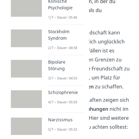
Freundschaft
werden, in der du
Klinische
Psychologie
ständig mehr gibst, als du
1/7 – Dauer: 05:46
zurückbekommst.
Stockholm
Eine einseitige Freundschaft kann
Syndrom
belastend sein und dich unglücklich
2/7 – Dauer: 04:58
machen. In solchen Fällen ist es
wichtig, deine eigenen Grenzen zu
Bipolare
respektieren
und die Freundschaft zu
Störung
beenden. Besonders, um Platz für
3/7 – Dauer: 04:55
gesunde Beziehungen
zu schaffen.
Schizophrenie
Einseitige Freundschaften zeigen sich
4/7 – Dauer: 05:03
darin, dass die
Bemühungen
nicht im
Gleichgewicht
sind. Hier sind weitere
Narzissmus
Anzeichen, auf die du achten solltest:
5/7 – Dauer: 05:32