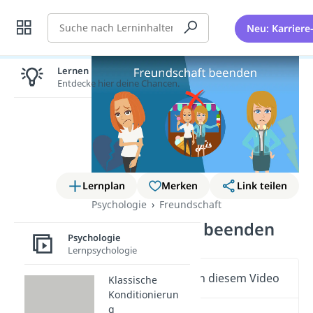
Suche
Neu: Karriere
Lernen lohnt sich!
Entdecke hier deine Chancen.
Lernplan
Merken
Link teilen
Psychologie
Freundschaft
Freundschaft beenden
Psychologie
Lernpsychologie
Wichtige Inhalte in diesem Video
Klassische
Konditionierun
g