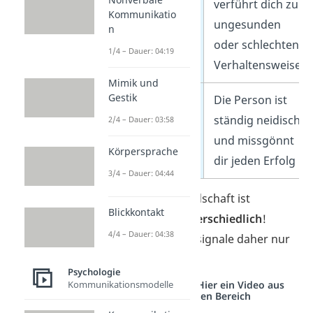
Einflüsse
verführt dich zu
Kommunikatio
ungesunden
n
oder schlechten
1/4 – Dauer: 04:19
Verhaltensweisen
Mimik und
Gestik
Eifersucht
Die Person ist
ständig neidisch
2/4 – Dauer: 03:58
und missgönnt
Körpersprache
dir jeden Erfolg
3/4 – Dauer: 04:44
Wichtig:
Jede Freundschaft ist
Blickkontakt
einzigartig
und
unterschiedlich
!
4/4 – Dauer: 04:38
Beachte diese Warnsignale daher nur
als Beispiel.
Psychologie
Studyflix vernetzt: Hier ein Video aus
Kommunikationsmodelle
einem anderen Bereich