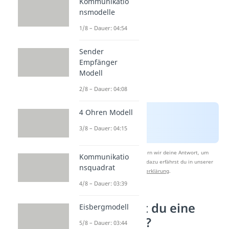
Kommunikatio
nsmodelle
1/8 – Dauer: 04:54
Sender
Empfänger
Modell
2/8 – Dauer: 04:08
4 Ohren Modell
3/8 – Dauer: 04:15
Nach Beantwortung speichern wir deine Antwort, um
Kommunikatio
Studyflix zu verbessern. Mehr dazu erfährst du in unserer
nsquadrat
Datenschutzerklärung
.
4/8 – Dauer: 03:39
Wie beendest du eine
Eisbergmodell
Freundschaft?
5/8 – Dauer: 03:44