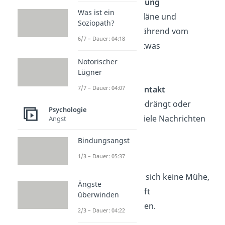
Wenig Rückmeldung
Was ist ein
Du machst alle Pläne und
Soziopath?
Bemühungen, während vom
6/7 – Dauer: 04:18
anderen kaum etwas
zurückkommt.
Notorischer
Lügner
7/7 – Dauer: 04:07
Übermäßiger Kontakt
Du fühlst dich bedrängt oder
Psychologie
belästigt durch viele Nachrichten
Angst
oder Anrufe.
Bindungsangst
1/3 – Dauer: 05:37
Keine Mühe
Dein Freund gibt sich keine Mühe,
Ängste
eure Freundschaft
überwinden
aufrechtzuerhalten.
2/3 – Dauer: 04:22