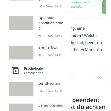
Wann sollte ich eine
1/3 – Dauer: 04:45
Freundschaft
beenden?
(00:16)
Operante
Konditionierun
Du ziehst in Erwägung, eine
g
Freundschaft
zu
beenden
? Welche
2/3 – Dauer: 04:43
Überlegungen wichtig sind, bevor du
Skinnerbox
eine Entscheidung triffst, erfährst du
3/3 – Dauer: 04:42
hier
und im
Video!
Psychologie
Lerntheorien
Inhaltsübersicht
Lerntheorien
1/6 – Dauer: 05:00
Freundschaft beenden:
Behaviorismus
Darauf solltest du achten