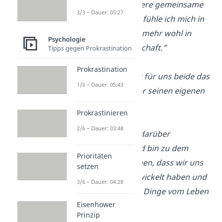
„Ich schätze unsere gemeinsame
3/3 – Dauer: 05:27
Zeit sehr, jedoch fühle ich mich in
letzter Zeit nicht mehr wohl in
Psychologie
unserer Freundschaft.”
Tipps gegen Prokrastination
Prokrastination
„Ich denke, es ist für uns beide das
1/6 – Dauer: 05:43
Beste, wenn jeder seinen eigenen
Weg geht.”
Prokrastinieren
2/6 – Dauer: 03:48
„Ich habe lange darüber
nachgedacht und bin zu dem
Prioritäten
Schluss gekommen, dass wir uns
setzen
beide weiterentwickelt haben und
3/6 – Dauer: 04:28
unterschiedliche Dinge vom Leben
Eisenhower
wollen.”
Prinzip