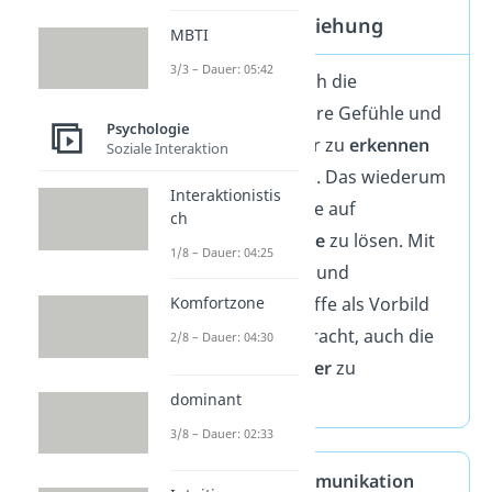
in der Kindererziehung
MBTI
3/3 – Dauer: 05:42
Kinder lernen durch die
Giraffensprache ihre Gefühle und
Psychologie
Bedürfnisse besser zu
erkennen
Soziale Interaktion
und
auszudrücken
. Das wiederum
Interaktionistis
hilft ihnen Konflikte auf
ch
konstruktive Weise
zu lösen. Mit
1/8 – Dauer: 04:25
der empathischen und
einfühlsamen Giraffe als Vorbild
Komfortzone
wird ihnen beigebracht, auch die
2/8 – Dauer: 04:30
Bedürfnisse
anderer
zu
respektieren.
dominant
3/8 – Dauer: 02:33
Gewaltfreie Kommunikation