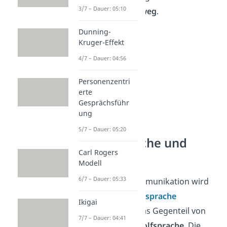
3/7 – Dauer: 05:10
von alleine wieder weg
.
Dunning-
Kruger-Effekt
4/7 – Dauer: 04:56
Personenzentri
erte
Gesprächsführ
ung
5/7 – Dauer: 05:20
Giraffensprache und
Carl Rogers
Wolfsprache
Modell
6/7 – Dauer: 05:33
Die Gewaltfreie Kommunikation wird
oft auch als
Giraffensprache
Ikigai
bezeichnet. Sie ist das Gegenteil von
7/7 – Dauer: 04:41
der sogenannten
Wolfsprache
. Die