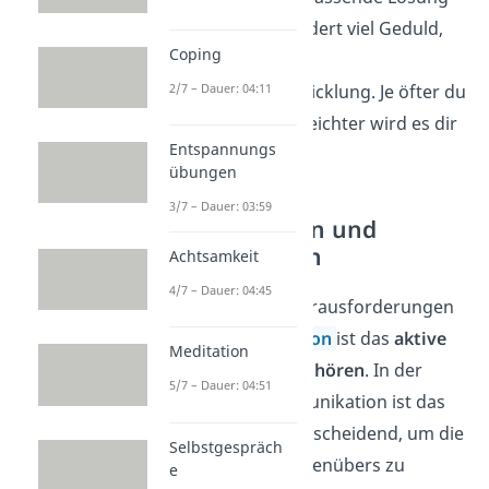
zu finden. Das erfordert viel Geduld,
Coping
Selbstreflexion und
Persönlichkeitsentwicklung. Je öfter du
2/7 – Dauer: 04:11
es probierst, desto leichter wird es dir
Entspannungs
fallen.
übungen
3/7 – Dauer: 03:59
Richtig Zuhören und
Kommunizieren
Achtsamkeit
4/7 – Dauer: 04:45
Eine der größten Herausforderungen
in der
Kommunikation
ist das
aktive
Meditation
und
empathische Zuhören
. In der
5/7 – Dauer: 04:51
Gewaltfreien Kommunikation ist das
richtige Zuhören entscheidend, um die
Selbstgespräch
Perspektive des Gegenübers zu
e