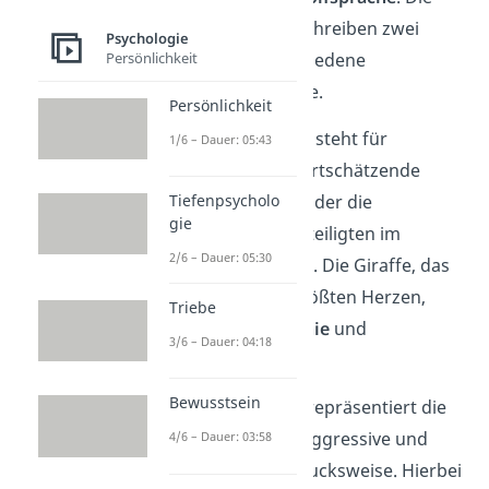
beiden Begriffe beschreiben zwei
Psychologie
grundlegend verschiedene
Persönlichkeit
Kommunikationsstile.
Persönlichkeit
Die
Giraffensprache
steht für
1/6 – Dauer: 05:43
einfühlsame und wertschätzende
Kommunikation, bei der die
Tiefenpsycholo
gie
Bedürfnisse aller Beteiligten im
2/6 – Dauer: 05:30
Vordergrund stehen. Die Giraffe, das
Landtier mit dem größten Herzen,
Triebe
symbolisiert
Empathie
und
3/6 – Dauer: 04:18
Achtsamkeit
.
Bewusstsein
Im Gegensatz dazu repräsentiert die
Wolfssprache
eine aggressive und
4/6 – Dauer: 03:58
verurteilende Ausdrucksweise. Hierbei