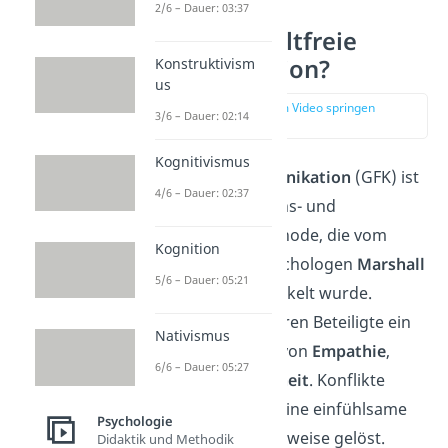
2/6 – Dauer: 03:37
Was ist Gewaltfreie
Kommunikation?
Konstruktivism
us
zur Stelle im Video springen
3/6 – Dauer: 02:14
(00:12)
Kognitivismus
Gewaltfreie Kommunikation
(GFK) ist
4/6 – Dauer: 02:37
eine Kommunikations- und
Konfliktlösungsmethode, die vom
Kognition
amerikanischen Psychologen
Marshall
5/6 – Dauer: 05:21
B. Rosenberg
entwickelt wurde.
Mithilfe der GFK führen Beteiligte ein
Nativismus
Gespräch auf Basis von
Empathie
,
6/6 – Dauer: 05:27
Vertrauen
und
Klarheit
. Konflikte
werden also durch eine einfühlsame
Psychologie
und klare Ausdrucksweise gelöst.
Didaktik und Methodik