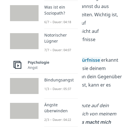
Deine Bedürfnisse kannst du aus
Was ist ein
Soziopath?
deinen Gefühlen ableiten. Wichtig ist,
dass du dich dabei auf
6/7 – Dauer: 04:18
tieferliegende
und nicht auf
Notorischer
oberflächliche Bedürfnisse
Lügner
konzentrierst.
7/7 – Dauer: 04:07
Sobald du deine
Bedürfnisse
erkannt
Psychologie
Angst
hast,
kommuniziere
sie deinem
Gegenüber. Nur wenn dein Gegenüber
Bindungsangst
weiß, was du brauchst, kann er es
1/3 – Dauer: 05:37
auch erfüllen.
Ängste
Beispiel:
„Du hast heute auf dein
überwinden
Handy geschaut, als ich von meinem
2/3 – Dauer: 04:22
Tag erzählt habe.
Das macht mich