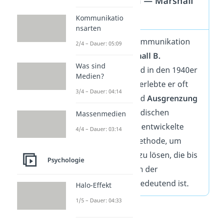
Kommunikation — Marshall
B. Rosenberg
Kommunikatio
nsarten
Die Gewaltfreie Kommunikation
2/4 – Dauer: 05:09
stammt von
Marshall
B.
Was sind
Rosenberg
. Als Kind in den 1940er
Medien?
Jahren in den USA erlebte er oft
3/4 – Dauer: 04:14
selbst Konflikte und
Ausgrenzung
aufgrund seiner jüdischen
Massenmedien
Herkunft. Deshalb entwickelte
4/4 – Dauer: 03:14
Rosenberg eine Methode, um
Konflikte friedlich zu lösen, die bis
Psychologie
heute besonders in der
Kindererziehung bedeutend ist.
Halo-Effekt
1/5 – Dauer: 04:33