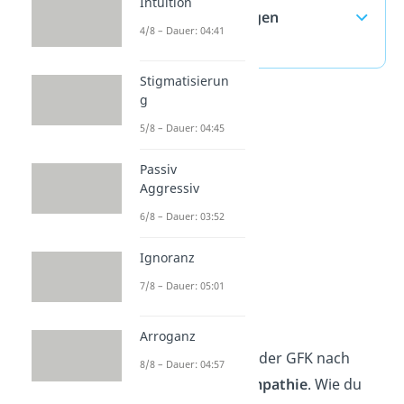
Intuition
— häufigste Fragen
4/8 – Dauer: 04:41
(ausklappen)
Stigmatisierun
g
5/8 – Dauer: 04:45
Passiv
Aggressiv
6/8 – Dauer: 03:52
Ignoranz
7/8 – Dauer: 05:01
Empathie
Arroganz
Ein zentraler Aspekt der GFK nach
8/8 – Dauer: 04:57
Rosenberg ist die
Empathie
. Wie du