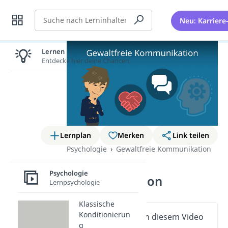
Suche
Neu: Karriere
Lernen lohnt sich!
Entdecke hier deine Chancen.
Lernplan
Merken
Link teilen
Psychologie
Gewaltfreie Kommunikation
Gewaltfreie
Psychologie
Kommunikation
Lernpsychologie
Klassische
Konditionierun
Wichtige Inhalte in diesem Video
g