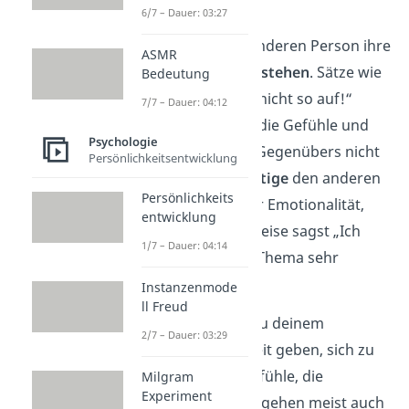
verstehen.
6/7 – Dauer: 03:27
Dabei lässt du der anderen Person ihre
ASMR
Emotionalität eingestehen
. Sätze wie
Bedeutung
„Jetzt reg dich doch nicht so auf!“
7/7 – Dauer: 04:12
zeigen nur, dass du die Gefühle und
Psychologie
Bedürfnisse deines Gegenübers nicht
Persönlichkeitsentwicklung
ernst nimmst.
Bestätige
den anderen
Persönlichkeits
stattdessen in seiner Emotionalität,
entwicklung
indem du beispielsweise sagst „Ich
1/7 – Dauer: 04:14
sehe, dass dich das Thema sehr
aufregt.“
Instanzenmode
ll Freud
Außerdem solltest du deinem
2/7 – Dauer: 03:29
Gegenüber etwas Zeit geben, sich zu
beruhigen. Denn Gefühle, die
Milgram
Experiment
zugelassen werden, gehen meist auch