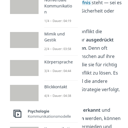
Menschen ein
Bedürfnis
steht — sei es
Kommunikatio
nach Anerkennung, Sicherheit oder
n
Wertschätzung.
1/4 – Dauer: 04:19
Häufig werden im Konflikt die
Mimik und
Bedürfnisse nicht klar
ausgedrückt
Gestik
oder nicht
verstanden
. Denn oft
2/4 – Dauer: 03:58
fokussieren sich Menschen auf ihre
Körpersprache
konkrete
Strategie, die sie für richtig
3/4 – Dauer: 04:44
halten, um einen Konflikt zu lösen. Es
kommt zu Streit, weil die andere
Blickkontakt
Person eine
andere
Strategie verfolgt.
4/4 – Dauer: 04:38
Wenn allerdings die
eigenen Bedürfnisse
erkannt
und
Psychologie
Kommunikationsmodelle
offen
ausgesprochen
werden, können
Missverständnisse vermieden und