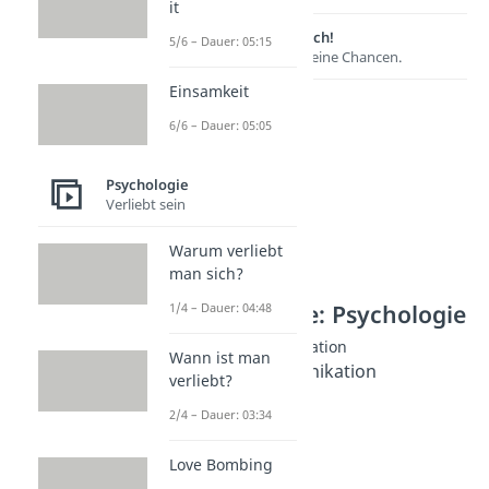
it
Lernen lohnt sich!
5/6 – Dauer: 05:15
Entdecke hier deine Chancen.
Einsamkeit
6/6 – Dauer: 05:05
Psychologie
Verliebt sein
Warum verliebt
man sich?
Weitere Inhalte: Psychologie
1/4 – Dauer: 04:48
Gewaltfreie Kommunikation
Wann ist man
Gewaltfreie Kommunikation
verliebt?
Dauer: 03:04
Giraffensprache
2/4 – Dauer: 03:34
Dauer: 03:13
Love Bombing