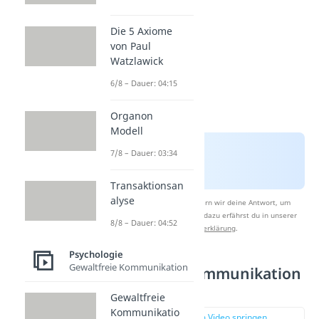
Die 5 Axiome
von Paul
Watzlawick
6/8 – Dauer: 04:15
Organon
Modell
7/8 – Dauer: 03:34
Transaktionsan
alyse
Nach Beantwortung speichern wir deine Antwort, um
Studyflix zu verbessern. Mehr dazu erfährst du in unserer
8/8 – Dauer: 04:52
Datenschutzerklärung
.
Psychologie
Gewaltfreie Kommunikation
Gewaltfreie Kommunikation
Beispiel
Gewaltfreie
Kommunikatio
zur Stelle im Video springen