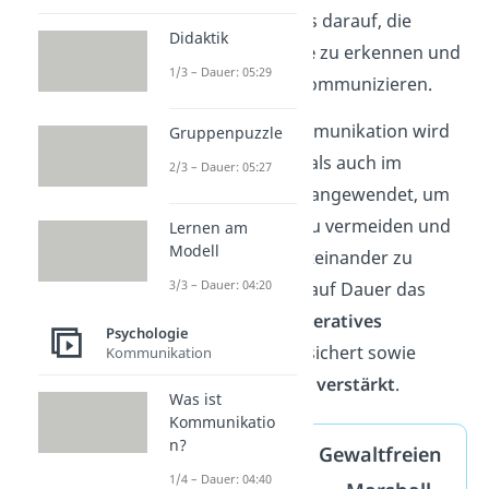
Dabei liegt der Fokus darauf, die
Didaktik
eigenen
Bedürfnisse
zu erkennen und
1/3 – Dauer: 05:29
ohne Vorwürfe
zu kommunizieren.
Die Gewaltfreie Kommunikation wird
Gruppenpuzzle
sowohl im
privaten
als auch im
2/3 – Dauer: 05:27
beruflichen
Umfeld angewendet, um
Missverständnisse zu vermeiden und
Lernen am
Modell
ein respektvolles Miteinander zu
3/3 – Dauer: 04:20
fördern. So werden auf Dauer das
friedvolles und
kooperatives
Psychologie
Zusammenleben gesichert sowie
Kommunikation
soziale Beziehungen
verstärkt
.
Was ist
Kommunikatio
n?
Der Erfinder der Gewaltfreien
1/4 – Dauer: 04:40