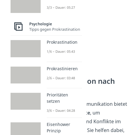
3/3 – Dauer: 05:27
Psychologie
Tipps gegen Prokrastination
Prokrastination
1/6 – Dauer: 05:43
Prokrastinieren
Gewaltfreie
2/6 – Dauer: 03:48
Kommunikation nach
Rosenberg
Prioritäten
setzen
Die Gewaltfreie Kommunikation bietet
3/6 – Dauer: 04:28
vier
konkrete Schritte
, um
Missverständnisse und Konflikte im
Eisenhower
Alltag zu vermeiden. Sie helfen dabei,
Prinzip