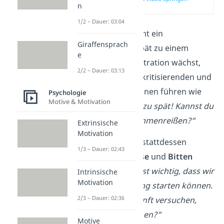
n
(01:28)
1/2 – Dauer: 03:04
Beispielsweise kommt ein
Giraffensprach
Arbeitskollege
zu spät zu einem
e
Meeting. Da die Frustration wächst,
2/2 – Dauer: 03:13
kann das schnell zu kritisierenden und
emotionalen Reaktionen führen wie
Psychologie
Motive & Motivation
„Du kommst immer zu spät! Kannst du
dich nicht mal zusammenreißen?“
Extrinsische
Motivation
Bei der GFK werden stattdessen
1/3 – Dauer: 02:43
konkrete Bedürfnisse
und
Bitten
formuliert wie
„Mir ist wichtig, dass wir
Intrinsische
Motivation
pünktlich das Meeting starten können.
2/3 – Dauer: 02:36
Könntest du in Zukunft versuchen,
rechtzeitig zu kommen?“
Motive