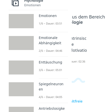
Psychologie
Kommunikation
Emotionen
Emotionen
Beliebte Inhalte aus dem Bereich
Psychologie
1/6 – Dauer: 03:51
Emotionale
Giraffens
Extrinsisc
Intrinsisc
Abhängigkeit
prache
he
he
Dauer: 03:13
Motivatio
Motivatio
2/6 – Dauer: 04:46
n
n
Dauer: 02:43
Dauer: 02:36
Enttäuschung
3/6 – Dauer: 05:01
Spiegelneuron
en
4/6 – Dauer: 04:05
zur Videoseite: Gewaltfreie
Kommunikation
Antriebslosigke