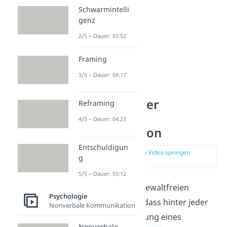
Schwarmintelli
genz
2/5 – Dauer: 03:52
Framing
3/5 – Dauer: 04:17
Grundlagen der
Reframing
Gewaltfreien
4/5 – Dauer: 04:23
Kommunikation
Entschuldigun
zur Stelle im Video springen
g
(00:46)
5/5 – Dauer: 03:12
Die Grundidee der Gewaltfreien
Psychologie
Kommunikation ist, dass hinter jeder
Nonverbale Kommunikation
Aussage oder Handlung eines
Nonverbale