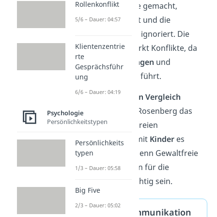
Rollenkonflikt
werden oft Vorwürfe gemacht,
Forderungen gestellt und die
5/6 – Dauer: 04:57
Bedürfnisse anderer ignoriert. Die
Klientenzentrie
Wolfssprache verstärkt Konflikte, da
rte
sie zu
Abwehrhaltungen
und
Gesprächsführ
Missverständnissen
führt.
ung
6/6 – Dauer: 04:19
Mit diesem
bildlichen Vergleich
erklärte Marshall B. Rosenberg das
Psychologie
Persönlichkeitstypen
Konzept der Gewaltfreien
Kommunikation, damit
Kinder
es
Persönlichkeits
leichter verstehen. Denn Gewaltfreie
typen
Kommunikation kann für die
1/3 – Dauer: 05:58
Kindererziehung wichtig sein.
Big Five
2/3 – Dauer: 05:02
Gewaltfreie Kommunikation