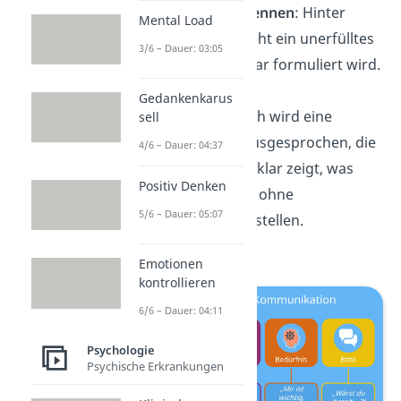
Bedürfnisse erkennen
: Hinter
Mental Load
jedem Gefühl steht ein unerfülltes
3/6 – Dauer: 03:05
Bedürfnis, das klar formuliert wird.
Gedankenkarus
Bitten
: Schließlich wird eine
sell
konkrete Bitte ausgesprochen, die
4/6 – Dauer: 04:37
dem Gegenüber klar zeigt, was
Positiv Denken
gewünscht wird, ohne
5/6 – Dauer: 05:07
Forderungen zu stellen.
Emotionen
kontrollieren
6/6 – Dauer: 04:11
Psychologie
Psychische Erkrankungen