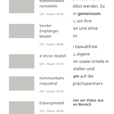
Kommunikatio
Konflikte schneller gelöst werden. So
nsmodelle
können die Beteiligten
gemeinsam
1/8 – Dauer: 04:54
eine Strategie
finden, um ihre
Sender
Bedürfnisse zu erfüllen und ohne
Empfänger
jemandem zu schaden.
Modell
2/8 – Dauer: 04:08
Deshalb ermutigt die Gewaltfreie
Kommunikation dazu, eigene
4 Ohren Modell
emotionale Reaktionen sowie Urteile in
3/8 – Dauer: 04:15
den
Hintergrund
zu stellen und
stattdessen
einfühlsam
auf die
Kommunikatio
Bedürfnisse des Gesprächspartners
nsquadrat
einzugehen.
4/8 – Dauer: 03:39
Studyflix vernetzt: Hier ein Video aus
Eisbergmodell
einem anderen Bereich
5/8 – Dauer: 03:44