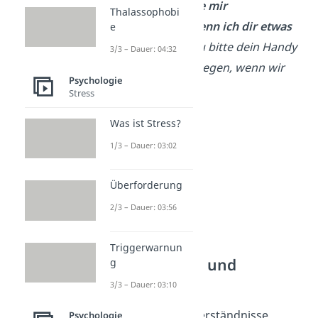
traurig.
Ich wünsche mir
Thalassophobi
Aufmerksamkeit, wenn ich dir etwas
e
erzähle
. Könntest du bitte dein Handy
3/3 – Dauer: 04:32
morgen Abend weglegen, wenn wir
Psychologie
reden?“
Stress
Was ist Stress?
1/3 – Dauer: 03:02
Überforderung
2/3 – Dauer: 03:56
Triggerwarnun
Konflikte lösen und
g
vermeiden
3/3 – Dauer: 03:10
Konflikte und Missverständnisse
Psychologie