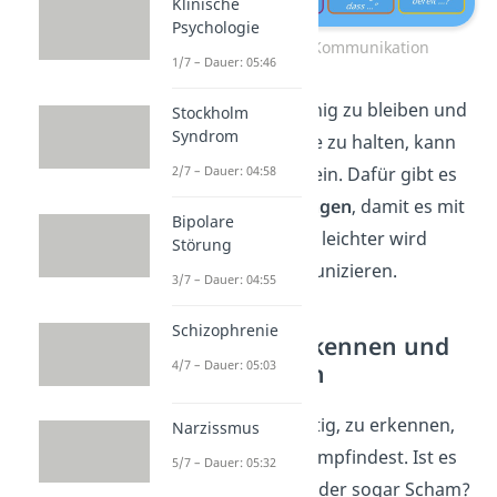
Klinische
Psychologie
Gewaltfreie Kommunikation
1/7 – Dauer: 05:46
In einem Konflikt ruhig zu bleiben und
Stockholm
Syndrom
sich an diese Schritte zu halten, kann
anfangs schwierig sein. Dafür gibt es
2/7 – Dauer: 04:58
ein paar
Hilfestellungen
, damit es mit
Bipolare
etwas
Übung
immer leichter wird
Störung
gewaltfrei zu kommunizieren.
3/7 – Dauer: 04:55
Schizophrenie
Bedürfnisse erkennen und
4/7 – Dauer: 05:03
kommunizieren
Zunächst ist es wichtig, zu erkennen,
Narzissmus
welche
Gefühle
du empfindest. Ist es
5/7 – Dauer: 05:32
Wut, Angst, Trauer oder sogar Scham?