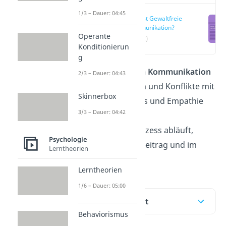
1/3 – Dauer: 04:45
Was ist Gewaltfreie
Kommunikation?
Operante
(00:12)
Konditionierun
g
Bei der
Gewaltfreien Kommunikation
2/3 – Dauer: 04:43
werden Spannungen und Konflikte mit
Skinnerbox
Hilfe von Verständnis und Empathie
3/3 – Dauer: 04:42
entschärft. Wie der
Kommunikationsprozess abläuft,
Psychologie
erfährst du hier im Beitrag und im
Lerntheorien
Video
!
Lerntheorien
1/6 – Dauer: 05:00
Inhaltsübersicht
Behaviorismus