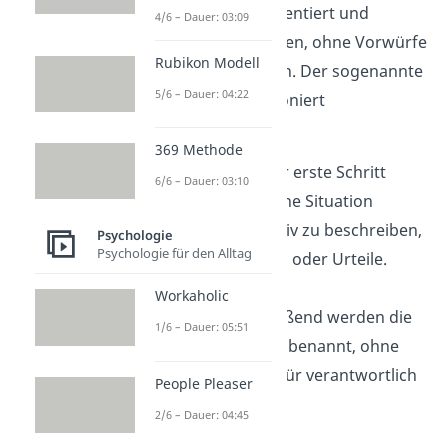
Konflikte lösungsorientiert und
4/6 – Dauer: 03:09
respektvoll anzugehen, ohne Vorwürfe
Rubikon Modell
oder Kritik zu äußern. Der sogenannte
5/6 – Dauer: 04:22
Viererschritt
funktioniert
folgendermaßen:
369 Methode
Beobachten
: Der erste Schritt
6/6 – Dauer: 03:10
besteht darin, eine Situation
möglichst objektiv zu beschreiben,
Psychologie
Psychologie für den Alltag
ohne Wertungen oder Urteile.
Workaholic
Fühlen
: Anschließend werden die
1/6 – Dauer: 05:51
eigenen Gefühle benannt, ohne
den anderen dafür verantwortlich
People Pleaser
zu machen.
2/6 – Dauer: 04:45