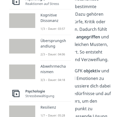
Reaktionen auf Stress
entstehen oft durch bestimmte
sprachliche Muster
. Dazu gehören
Kognitive
Dissonanz
beispielsweise Vorwürfe, Kritik oder
Verallgemeinerungen. Dadurch fühlt
1/3 – Dauer: 03:57
sich dein Gegenüber
angegriffen
und
Übersprungsh
wehrt sich mit den gleichen Mustern,
andlung
bis der Streit eskaliert. So entsteht
2/3 – Dauer: 04:06
schnell Frustration und Verzweiflung.
Abwehrmecha
Daher empfiehlt die GFK
objektiv
und
nismen
frei
von Urteilen und Emotionen zu
3/3 – Dauer: 04:18
kommunizieren. Fokussiere dich dabei
Psychologie
auf deine eigenen Bedürfnisse und auf
Stressbewältigung
die deines Gegenübers, um den
Resilienz
eigentlichen Konfliktpunkt zu
1/7 – Dauer: 05:28
erkennen und eine passende Lösung