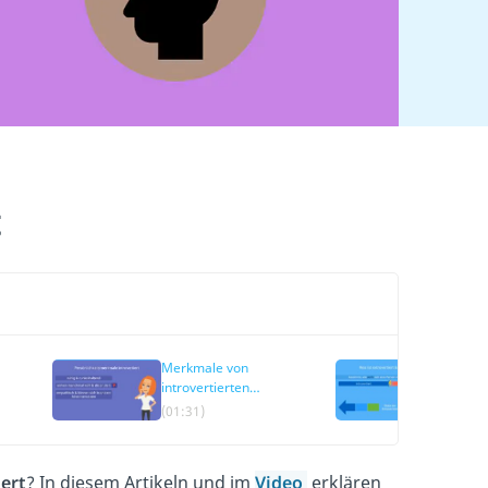
t
Merkmale von
Extrave
introvertierten
Skala
Personen
(01:31)
(00:45)
iert
? In diesem Artikeln und im
Video
erklären