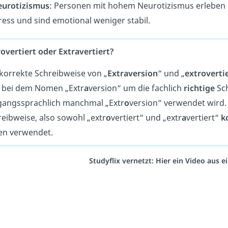
urotizismus
: Personen mit hohem Neurotizismus erleben 
ress und sind emotional weniger stabil.
overtiert oder Extravertiert?
 korrekte Schreibweise von „
Extraversion
“ und „
extroverti
h bei dem Nomen „Extr
a
version“ um die fachlich
richtige
Sch
angssprachlich manchmal „Extr
o
version“ verwendet wird. 
eibweise, also sowohl „extr
o
vertiert“ und „extr
a
vertiert“
k
ten verwendet.
Studyflix vernetzt: Hier ein Video aus 