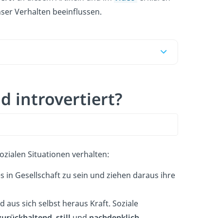
nser Verhalten beeinflussen.
d introvertiert?
sozialen Situationen verhalten:
 es in Gesellschaft zu sein und ziehen daraus ihre
us sich selbst heraus Kraft. Soziale
zurückhaltend
,
still
und
nachdenklich
.