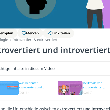
Lernplan
Merken
Link teilen
logie
Introvertiert & extrovertiert
trovertiert und introvertier
htige Inhalte in diesem Video
Was bedeutet
Merkmale von
extrovertiert und
extrovertierten
introvertiert?
Personen
(00:15)
(02:30)
ind die Unterschiede zwischen
extrovertiert und introvert