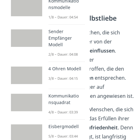
Kommunikatio
nsmodelle
Vorteile von Selbstliebe
1/8 – Dauer: 04:54
Sender
So lassen sich Menschen, die sich
Empfänger
selbst lieben, weniger von der
Modell
Meinung anderer
beeinflussen
.
2/8 – Dauer: 04:08
Dadurch werden öfter
Entscheidungen
getroffen, die den
4 Ohren Modell
eigenen
Bedürfnissen
entsprechen.
3/8 – Dauer: 04:15
Wodurch man weniger auf
Bestätigung von außen angewiesen ist.
Kommunikatio
nsquadrat
Zusätzlich erlangen Menschen, die sich
4/8 – Dauer: 03:39
selbst lieben, durch das Erfüllen ihrer
Eisbergmodell
Bedürfnisse mehr
Zufriedenheit
. Denn
wer gut für sich sorgt, ist langfristig
5/8 – Dauer: 03:44