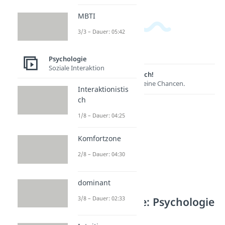
MBTI
3/3 – Dauer: 05:42
Psychologie
Soziale Interaktion
Lernen lohnt sich!
Entdecke hier deine Chancen.
Interaktionistis
ch
1/8 – Dauer: 04:25
Komfortzone
2/8 – Dauer: 04:30
dominant
3/8 – Dauer: 02:33
Weitere Inhalte: Psychologie
Selbstwert