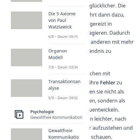
ausgeglichener und glücklicher. Die
Die 5 Axiome
Ausgeglichenheit
führt dann dazu,
von Paul
dass sie oft weniger gereizt in
Watzlawick
Stresssituationen reagieren. Dadurch
6/8 – Dauer: 04:15
ist es ihnen möglich, anderen mit mehr
Empathie
und Verständnis zu
Organon
Modell
begegnen.
7/8 – Dauer: 03:34
Ebenso fällt es Menschen mit
Transaktionsan
Selbstliebe
leichter, ihre
Fehler
zu
alyse
akzeptieren. Sie sehen sie nicht als
8/8 – Dauer: 04:52
persönliches Versagen, sondern als
Chance
, sich weiterzuentwickeln.
Psychologie
Gewaltfreie Kommunikation
Dadurch fällt es ihnen leichter, nach
Rückschlägen wieder aufzustehen und
Gewaltfreie
positiv
nach vorn zu schauen.
Kommunikatio