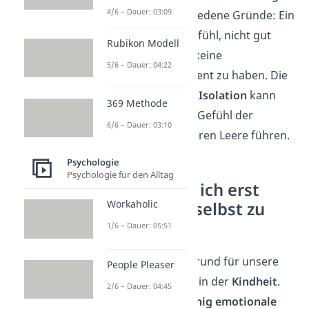
4/6 – Dauer: 03:09
gibt es dabei verschiedene Gründe: Ein
Beispiel wäre das Gefühl, nicht gut
Rubikon Modell
genug zu sein oder keine
5/6 – Dauer: 04:22
Unterstützung verdient zu haben. Die
daraus entstehende
Isolation
kann
369 Methode
langfristig zu einem Gefühl der
6/6 – Dauer: 03:10
Einsamkeit
und inneren Leere führen.
Psychologie
Psychologie für den Alltag
Warum muss ich erst
Workaholic
lernen, mich selbst zu
lieben?
1/6 – Dauer: 05:51
Meistens liegt der Grund für unsere
People Pleaser
fehlende Selbstliebe in der
Kindheit
.
2/6 – Dauer: 04:45
Denn Kinder, die
wenig emotionale