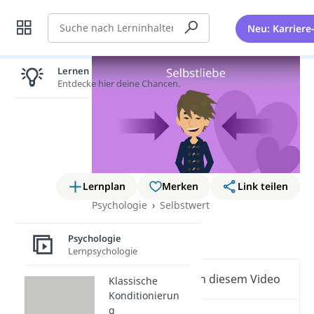
Suche
Neu: Karriere
Lernen lohnt sich!
Entdecke hier deine Chancen.
Lernplan
Merken
Link teilen
Psychologie
Selbstwert
Selbstliebe
Psychologie
Lernpsychologie
Wichtige Inhalte in diesem Video
Klassische
Konditionierun
g