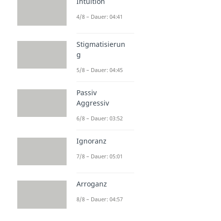
Intuition
Selbstwertgefühl
Dauer: 03:57
4/8 – Dauer: 04:41
Selbstzweifel
Dauer: 05:05
Loslassen
Stigmatisierun
Dauer: 04:17
g
Selbstliebe
5/8 – Dauer: 04:45
Dauer: 04:25
Selbstliebe Sprüche
Passiv
Dauer: 03:06
Aggressiv
6/8 – Dauer: 03:52
Ignoranz
7/8 – Dauer: 05:01
Arroganz
8/8 – Dauer: 04:57