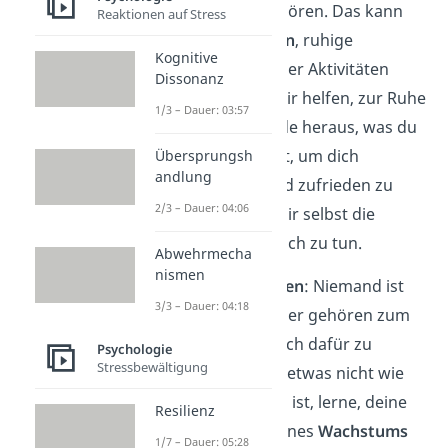
in dich hineinzuhören. Das kann
Reaktionen auf Stress
durch
Meditation
, ruhige
Kognitive
Spaziergänge
oder Aktivitäten
Dissonanz
geschehen, die dir helfen, zur Ruhe
1/3 – Dauer: 03:57
zu kommen. Finde heraus, was du
wirklich brauchst, um dich
Übersprungsh
andlung
ausgeglichen und zufrieden zu
2/3 – Dauer: 04:06
fühlen, und gib dir selbst die
Erlaubnis, das auch zu tun.
Abwehrmecha
nismen
Fehler akzeptieren
: Niemand ist
3/3 – Dauer: 04:18
perfekt, und Fehler gehören zum
Leben. Anstatt dich dafür zu
Psychologie
Stressbewältigung
kritisieren
, dass etwas nicht wie
geplant gelaufen ist, lerne, deine
Resilienz
Fehler als Teil deines
Wachstums
1/7 – Dauer: 05:28