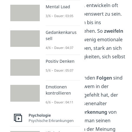
Zuneigung
erfahren, entwickeln oft
Mental Load
das Gefühl, nicht liebenswert zu sein.
3/6 – Dauer: 03:05
Das Gefühl kann sich bis ins
Erwachsenenalter ziehen. So
zweifeln
Gedankenkarus
sell
Erwachsene, die zu wenig emotionale
Wärme erfahren haben, stark an sich
4/6 – Dauer: 04:37
und haben Schwierigkeiten, sich selbst
Positiv Denken
zu
akzeptieren
.
5/6 – Dauer: 05:07
Die daraus entstehenden
Folgen
sind
weitreichend: Denn wem in der
Emotionen
kontrollieren
Kindheit Zuneigung gefehlt hat, der
6/6 – Dauer: 04:11
sucht oft im Erwachsenenalter
verzweifelt nach
Anerkennung
von
Psychologie
außen. Dabei macht man seinen
Psychische Erkrankungen
Selbstwert
stark von der Meinung