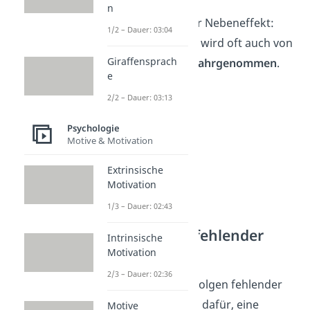
n
Ein weiterer positiver Nebeneffekt:
1/2 – Dauer: 03:04
Wer sich selbst liebt, wird oft auch von
Giraffensprach
anderen
positiver wahrgenommen
.
e
2/2 – Dauer: 03:13
Psychologie
Motive & Motivation
Extrinsische
Motivation
1/3 – Dauer: 02:43
Nachteile von fehlender
Intrinsische
Selbstliebe
Motivation
2/3 – Dauer: 02:36
Auch die negativen Folgen fehlender
Selbstliebe sprechen dafür, eine
Motive