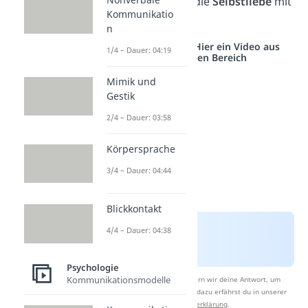
zeigen die
Vorteile
, die
Selbstliebe
mit
Kommunikatio
sich bringt.
n
Studyflix vernetzt: Hier ein Video aus
1/4 – Dauer: 04:19
einem anderen Bereich
Mimik und
Gestik
2/4 – Dauer: 03:58
Körpersprache
3/4 – Dauer: 04:44
Blickkontakt
4/4 – Dauer: 04:38
Psychologie
Kommunikationsmodelle
Nach Beantwortung speichern wir deine Antwort, um
Studyflix zu verbessern. Mehr dazu erfährst du in unserer
Datenschutzerklärung
.