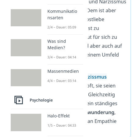
Selbstverliebtheit
und Narzissmus
zusammenhängt. Dem ist aber
Kommunikatio
nsarten
nicht so. Denn Selbstliebe
bedeutet, sich selbst zu
2/4 – Dauer: 05:09
akzeptieren und gut für sich zu
Was sind
sorgen. Dabei wird aber auch auf
Medien?
die Menschen in seinem Umfeld
3/4 – Dauer: 04:14
geachtet.
Massenmedien
Menschen mit
Narzissmus
4/4 – Dauer: 03:14
hingegen denken oft, sie seien
besser als andere. Gleichzeitig
Psychologie
haben Narzissten ein ständiges
Bedürfnis nach
Bewunderung
,
Halo-Effekt
während es ihnen an Empathie
1/5 – Dauer: 04:33
mangelt.