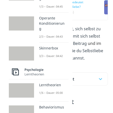
Was bedeutet
1/3 – Dauer: 04:45
Selbstliebe?
(00:14)
Operante
Konditionierun
Selbstliebe
bedeutet, sich selbst zu
g
akzeptieren und gut mit sich selbst
2/3 – Dauer: 04:43
umzugehen. Hier im Beitrag
und im
Skinnerbox
Video
erfährst du, wie du Selbstliebe
3/3 – Dauer: 04:42
lernen und stärken kannst.
Psychologie
Lerntheorien
Inhaltsübersicht
Lerntheorien
1/6 – Dauer: 05:00
Was bedeutet
Behaviorismus
Selbstliebe?