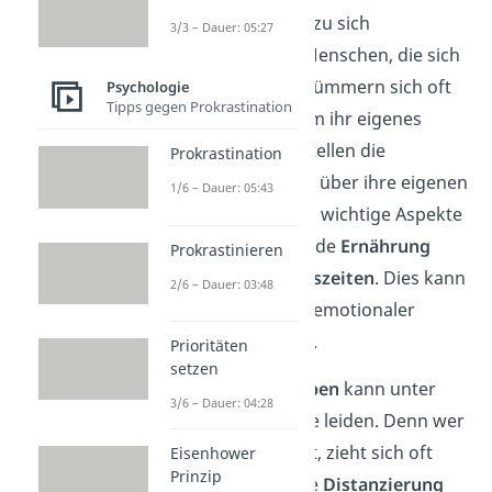
gesunde Beziehung zu sich
3/3 – Dauer: 05:27
aufzubauen. Denn Menschen, die sich
selbst nicht lieben, kümmern sich oft
Psychologie
Tipps gegen Prokrastination
nicht ausreichend um ihr eigenes
Wohlbefinden
. Sie stellen die
Prokrastination
Bedürfnisse anderer über ihre eigenen
1/6 – Dauer: 05:43
und vernachlässigen wichtige Aspekte
wie
Erholung
, gesunde
Ernährung
Prokrastinieren
oder persönliche
Auszeiten
. Dies kann
2/6 – Dauer: 03:48
zu körperlicher und emotionaler
Erschöpfung
führen.
Prioritäten
setzen
Auch das
soziale Leben
kann unter
3/6 – Dauer: 04:28
fehlender Selbstliebe leiden. Denn wer
sich selbst nicht liebt, zieht sich oft
Eisenhower
Prinzip
sozial zurück. Für die
Distanzierung