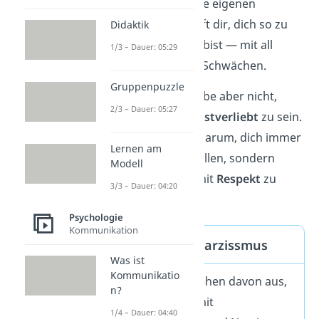
berücksichtigst deine eigenen
Bedürfnisse
. Das hilft dir, dich so zu
Didaktik
akzeptieren
, wie du bist — mit all
1/3 – Dauer: 05:29
deinen Stärken und Schwächen.
Gruppenpuzzle
Dabei heißt Selbstliebe aber nicht,
2/3 – Dauer: 05:27
egoistisch
oder
selbstverliebt
zu sein.
Denn es geht nicht darum, dich immer
Lernen am
an erste Stelle zu stellen, sondern
Modell
darum, dich selbst mit
Respekt
zu
3/3 – Dauer: 04:20
behandeln.
Psychologie
Kommunikation
Selbstliebe vs. Narzissmus
Was ist
Kommunikatio
Viele Menschen gehen davon aus,
n?
dass
Selbstliebe
mit
1/4 – Dauer: 04:40