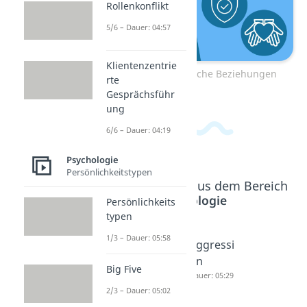
Rollenkonflikt
5/6 – Dauer: 04:57
Klientenzentrie
Zum Video: Platonische Beziehungen
rte
Gesprächsführ
ung
6/6 – Dauer: 04:19
Psychologie
Persönlichkeitstypen
Beliebte Inhalte aus dem Bereich
Psychologie
Persönlichkeits
typen
1/3 – Dauer: 05:58
Selbstlie
Cholerike
Aggressi
be
r
on
Big Five
Sprüche
Dauer: 04:32
Dauer: 05:29
2/3 – Dauer: 05:02
Dauer: 03:06