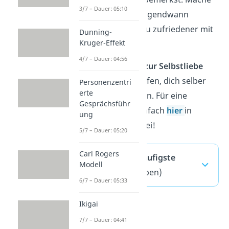
3/7 – Dauer: 05:10
einfach weiter und irgendwann
bemerkst du, dass du zufriedener mit
Dunning-
Kruger-Effekt
dir selbst bist.
4/7 – Dauer: 04:56
Tipp:
Auch
Sprüche zur Selbstliebe
können dir dabei helfen, dich selber
Personenzentri
erte
mehr wertzuschätzen. Für eine
Gesprächsführ
Sammlung schau einfach
hier
in
ung
unserem Video vorbei!
5/7 – Dauer: 05:20
Carl Rogers
Selbstliebe — häufigste
Modell
Fragen
(ausklappen)
6/7 – Dauer: 05:33
Ikigai
7/7 – Dauer: 04:41