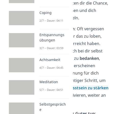
zu sehen. Sie bieten dir die Chance,
aus ihnen zu lernen und dich
Coping
weiterzuentwickeln.
2/7 – Dauer: 04:11
Für Erfolge loben
: Oft vergessen
Entspannungs
wir, uns selbst für das zu loben,
übungen
was wir bereits erreicht haben.
3/7 – Dauer: 03:59
Nimm dir Zeit, dich bei dir selbst
für deine Erfolge zu
bedanken
,
Achtsamkeit
egal wie klein sie erscheinen
4/7 – Dauer: 04:45
mögen. Anerkennung für dich
selbst ist ein wichtiger Schritt, um
Meditation
dein
Selbstbewusstsein
zu stärken
5/7 – Dauer: 04:51
und dich zu motivieren, weiter an
dir zu arbeiten.
Selbstgespräch
e
Sich selbst etwas Gutes tun
: