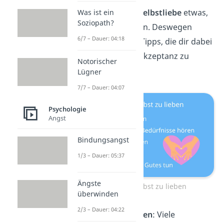
Aber zum Glück ist
Selbstliebe
etwas,
Was ist ein
Soziopath?
das jeder lernen kann. Deswegen
6/7 – Dauer: 04:18
haben wir hier fünf Tipps, die dir dabei
helfen, mehr Selbstakzeptanz zu
Notorischer
entwickeln:
Lügner
7/7 – Dauer: 04:07
Psychologie
Angst
Bindungsangst
1/3 – Dauer: 05:37
Ängste
Lernen sich selbst zu lieben
überwinden
2/3 – Dauer: 04:22
Realistisch bleiben
: Viele