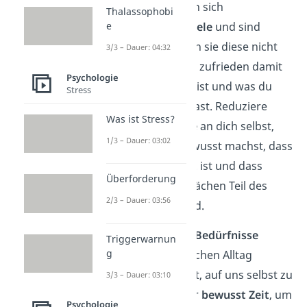
Menschen setzen sich
Thalassophobi
unrealistische Ziele
und sind
e
enttäuscht
, wenn sie diese nicht
3/3 – Dauer: 04:32
erreichen. Lerne, zufrieden damit
Psychologie
zu sein, wer du bist und was du
Stress
schon erreicht hast. Reduziere
Was ist Stress?
deine
Ansprüche
an dich selbst,
1/3 – Dauer: 03:02
indem du dir bewusst machst, dass
niemand perfekt
ist und dass
Überforderung
Fehler und Schwächen Teil des
2/3 – Dauer: 03:56
Menschseins sind.
Auf die eigenen Bedürfnisse
Triggerwarnun
g
hören
: Im hektischen Alltag
vergessen wir oft, auf uns selbst zu
3/3 – Dauer: 03:10
achten. Nimm dir
bewusst Zeit
, um
Psychologie