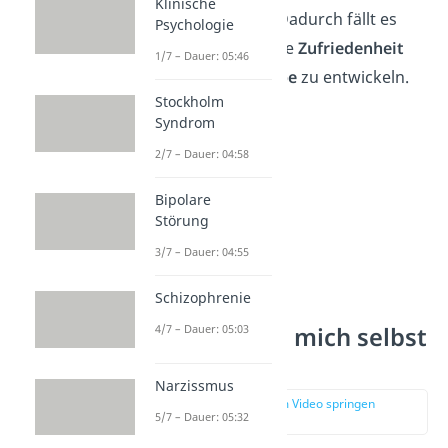
Klinische
anderer
abhängig
. Dadurch fällt es
Psychologie
einem schwer, innere
Zufriedenheit
1/7 – Dauer: 05:46
und echte
Selbstliebe
zu entwickeln.
Stockholm
Syndrom
2/7 – Dauer: 04:58
Bipolare
Störung
3/7 – Dauer: 04:55
Schizophrenie
Wie lerne ich, mich selbst
4/7 – Dauer: 05:03
zu lieben?
Narzissmus
zur Stelle im Video springen
5/7 – Dauer: 05:32
(02:11)