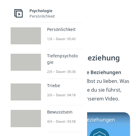
Psychologie
Persönlichkeit
Persönlichkeit
1/6 – Dauer: 05:43
Platonische Beziehung
Tiefenpsycholo
gie
Gesunde
platonische Beziehungen
2/6 – Dauer: 05:30
helfen dabei, dich selbst zu lieben. Was
Triebe
genau das ist und wie du sie führst,
3/6 – Dauer: 04:18
erfährst du
hier
in unserem Video.
Bewusstsein
4/6 – Dauer: 03:58