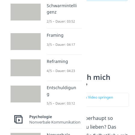
Schwarmintelli
genz
2/5 – Dauer: 03:52
Framing
3/5 – Dauer: 04:17
Reframing
4/5 – Dauer: 04:23
Warum soll ich mich
selbst lieben?
Entschuldigun
g
zur Stelle im Video springen
(00:42)
5/5 – Dauer: 03:12
Psychologie
Aber warum ist es überhaupt so
Nonverbale Kommunikation
wichtig, sich selbst zu lieben? Das
Nonverbale