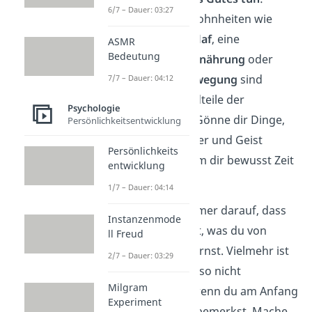
6/7 – Dauer: 03:27
Gesunde Angewohnheiten wie
ausreichend
Schlaf
, eine
ASMR
Bedeutung
ausgewogene
Ernährung
oder
regelmäßige
Bewegung
sind
7/7 – Dauer: 04:12
wichtige Bestandteile der
Psychologie
Selbstfürsorge. Gönne dir Dinge,
Persönlichkeitsentwicklung
die deinem Körper und Geist
Persönlichkeits
guttun, und nimm dir bewusst Zeit
entwicklung
dafür.
1/7 – Dauer: 04:14
Achte dabei aber immer darauf, dass
Instanzenmode
Selbstliebe
nichts ist, was du von
ll Freud
heute auf morgen lernst. Vielmehr ist
2/7 – Dauer: 03:29
es ein
Prozess
. Sei also nicht
Milgram
niedergeschlagen, wenn du am Anfang
Experiment
keine Veränderung bemerkst. Mache