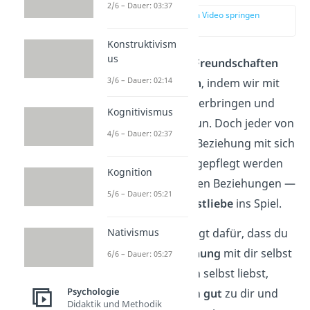
2/6 – Dauer: 03:37
zur Stelle im Video springen
(00:14)
Konstruktivism
us
Wir pflegen unsere
Freundschaften
3/6 – Dauer: 02:14
und
Partnerschaften
, indem wir mit
den Menschen Zeit verbringen und
Kognitivismus
ihnen etwas Gutes tun. Doch jeder von
4/6 – Dauer: 02:37
uns führt auch eine Beziehung mit sich
selber, die genauso gepflegt werden
Kognition
muss, wie alle anderen Beziehungen —
5/6 – Dauer: 05:21
hier kommt die
Selbstliebe
ins Spiel.
Denn Selbstliebe sorgt dafür, dass du
Nativismus
eine
gesunde Beziehung
mit dir selbst
6/6 – Dauer: 05:27
führst. Wenn du dich selbst liebst,
Psychologie
dann bist du nämlich
gut
zu dir und
Didaktik und Methodik