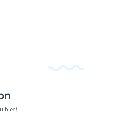
on
u hier!