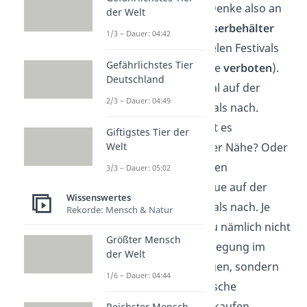
auffüllen kannst. Denke also an
der Welt
einen großen
Wasserbehälter
1/3 – Dauer: 04:42
aus Plastik
(auf vielen Festivals
Gefährlichstes Tier
ist
Glas
mittlerweile
verboten
).
Deutschland
Guck vorher einmal auf der
2/3 – Dauer: 04:49
Website des Festivals nach.
Essen vor Ort
: Gibt es
Giftigstes Tier der
Welt
Essensstände
in der Nähe? Oder
vielleicht sogar einen
3/3 – Dauer: 05:02
Supermarkt
? Schaue auf der
Wissenswertes
Website des Festivals nach. Je
Rekorde: Mensch & Natur
nachdem musst du nämlich nicht
Größter Mensch
die gesamte Verpflegung im
der Welt
Vorhinein mitbringen, sondern
1/6 – Dauer: 04:44
du kannst auch frische
Lebensmittel nachkaufen.
Reichster Mensch