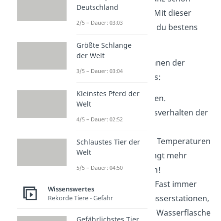
Deutschland
anstrengend werden. Mit dieser
2/5 – Dauer: 03:03
Festival Checkliste bist du bestens
versorgt!
Größte Schlange
der Welt
Tipp:
Beachte beim Planen der
3/5 – Dauer: 03:04
Verpflegung Folgendes:
Kleinstes Pferd der
Anzahl
der Personen.
Welt
Hunger
und Essensverhalten der
4/5 – Dauer: 02:52
Personen.
Wetter
: Bei heißen Temperaturen
Schlaustes Tier der
Welt
solltest du unbedingt mehr
5/5 – Dauer: 04:50
Wasser mitnehmen!
Getränke vor Ort
: Fast immer
Wissenswertes
haben Festivals Wasserstationen,
Rekorde Tiere - Gefahr
an denen du deine Wasserflasche
Gefährlichstes Tier