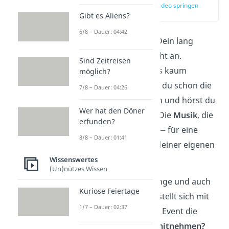
zur Stelle im Video springen
(00:14)
Gibt es Aliens?
6/8 – Dauer: 04:42
Endlich ist es soweit! Dein lang
ersehntes
Festival
steht an.
Sind Zeitreisen
Bestimmt kannst du es kaum
möglich?
mehr erwarten. Siehst du schon die
7/8 – Dauer: 04:26
Künstler vor dir stehen und hörst du
Wer hat den Döner
das Publikum jubeln? Die
Musik
, die
erfunden?
Stimmung
, die
Leute
— für eine
8/8 – Dauer: 01:41
kurze Zeit lebst du in deiner eigenen
Welt.
Wissenswertes
(Un)nützes Wissen
Doch für Festivalneulinge und auch
Kuriose Feiertage
für alte Festivalhasen stellt sich mit
1/7 – Dauer: 02:37
dem näher rückenden Event die
Frage:
Was muss ich mitnehmen?