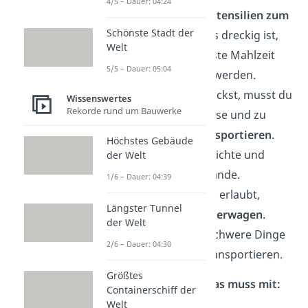
4/5 – Dauer: 04:24
Denke an
Küchenutensilien zum
Schönste Stadt der
Reinigen
: Alles was dreckig ist,
Welt
muss für die nächste Mahlzeit
5/5 – Dauer: 05:04
wieder gesäubert werden.
Alles, was du einpackst, musst du
Wissenswertes
Rekorde rund um Bauwerke
während der Anreise und zu
deinem Lager
transportieren
.
Höchstes Gebäude
Achte auf kleine, leichte und
der Welt
tragbare Gegenstände.
1/6 – Dauer: 04:39
Wenn möglich und erlaubt,
Längster Tunnel
benutze einen
Bollerwagen
.
der Welt
Damit kannst du schwere Dinge
2/6 – Dauer: 04:30
(z.B. einen Grill) transportieren.
Größtes
Kochen & Grillen — Das muss mit:
Containerschiff der
Welt