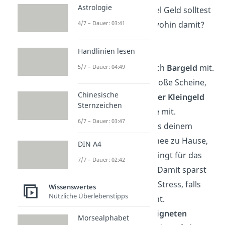
Astrologie
einplanen. Aber wie viel Geld solltest
4/7 – Dauer: 03:41
du mitnehmen? Und wohin damit?
Tipps:
Handlinien lesen
Nimm hauptsächlich
Bargeld
mit.
5/7 – Dauer: 04:49
Verzichte auf zu große Scheine,
Chinesische
sondern bring
lieber Kleingeld
Sternzeichen
und
kleine Scheine
mit.
6/7 – Dauer: 03:47
Lass alle
Karten
aus deinem
normalen Portmonee zu Hause,
DIN A4
die du nicht unbedingt für das
7/7 – Dauer: 02:42
Festival benötigst. Damit sparst
du dir eine Menge Stress, falls
Wissenswertes
Nützliche Überlebenstipps
etwas verloren geht.
Benutze einen
geeigneten
Morsealphabet