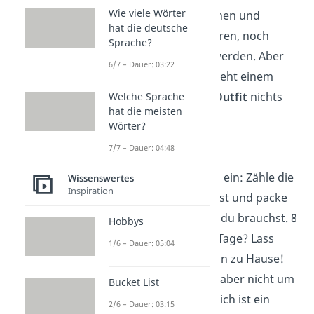
Wie viele Wörter
willst du ja cool aussehen und
hat die deutsche
gleichzeitig weder frieren, noch
Sprache?
schwitzen oder nass werden. Aber
6/7 – Dauer: 03:22
mit folgenden Tipps steht einem
gelungenen
Festival-Outfit
nichts
Welche Sprache
hat die meisten
mehr im Weg!
Wörter?
Tipps:
7/7 – Dauer: 04:48
Packe
nicht zu viel
ein: Zähle die
Wissenswertes
Inspiration
Tage die du weg bist und packe
nur so viel ein, wie du brauchst. 8
Hobbys
paar Socken für 3 Tage? Lass
1/6 – Dauer: 05:04
mindestens 4 davon zu Hause!
Cool aussehen
: Ja, aber nicht um
Bucket List
jeden Preis! Natürlich ist ein
2/6 – Dauer: 03:15