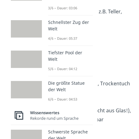
Camping-Besteck
3/6 – Dauer: 03:06
Camping-Geschirr, z.B. Teller,
Schalen
Schnellster Zug der
Welt
Campingkocher
Dosenöffner
4/6 – Dauer: 05:37
Küchenrolle
Tiefster Pool der
Servietten
Welt
Alufolie
5/6 – Dauer: 04:12
Spülmittel
Die größte Statue
Schwamm, Lappen, Trockentuch
der Welt
Müllsäcke
6/6 – Dauer: 04:53
Töpfe, Pfannen
Wasserkanister (nicht aus Glas!),
Wissenswertes
Rekorde rund um Sprache
wenn möglich faltbar
Becher
Schwerste Sprache
der Welt