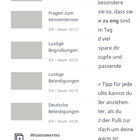
Festival Anlass für besondere
Looks. Aber wähle sie so, dass sie
Fragen zum
Kennenlernen
nicht rutschen oder zu eng
sind.
Du wirst den ganzen Tag
3/6 – Dauer: 02:17
unterwegs sein und viel
Lustige
herumspringen. Erspare dir
Begrüßungen
nerviges Herumgezupfe und
4/6 – Dauer: 02:22
wähle lockere und passende
Lustige
Kleidung.
Beleidigungen
Fleecepullover
: Der Tipp für jede
5/6 – Dauer: 02:19
Jahreszeit! Fleecepullis kannst du
einfach übereinander anziehen.
Deutsche
Abends wird es kälter, als du
Beleidigungen
denkst und dann ist der Pulli zur
6/6 – Dauer: 03:29
Stelle. Binde ihn einfach um deine
Wissenswertes
Hüfte, wenn es zu warm ist.