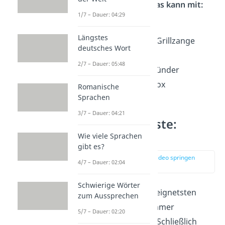
Kochen & Grillen — Das kann mit:
1/7 – Dauer: 04:29
Camping-Grill
Längstes
Grill-Geschirr, z.B. Grillzange
deutsches Wort
Korkenzieher
2/7 – Dauer: 05:48
Grillkohle, Grillanzünder
Kühltasche/ Kühlbox
Romanische
Sprachen
3/7 – Dauer: 04:21
Festival Packliste:
Kleidung
Wie viele Sprachen
gibt es?
zur Stelle im Video springen
4/7 – Dauer: 02:04
(02:15)
Schwierige Wörter
Die Frage nach der geeignetsten
zum Aussprechen
Festival Kleidung ist immer
5/7 – Dauer: 02:20
besonders schwierig
. Schließlich