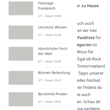
Feiertage
Und was sollte ich lieber
zu Hause
Frankreich
lassen
?
2/7 – Dauer: 04:58
Damit dein Festivalbesuch auch
Unnützes Wissen
garantiert gelingt, haben wir hier
3/7 – Dauer: 02:38
die ultimative
Festival Packliste
für
dich. Sortiert nach
Kategorien
ist
Hässlichster Fisch
diese Festival Liste ein Muss für
der Welt
jeden Festival Gänger. Egal ob Rock
4/7 – Dauer: 03:06
im Park, Wacken oder Tomorrowland
Blumen Bedeutung
— mit den wichtigsten Tipps unserer
Checkliste bist du für jedes Festival
5/7 – Dauer: 03:47
bestens vorbereitet! Hier findest du
Berühmte Piraten
unsere Festival Packliste auch
als
PDF
zum Ausdrucken. Schau dir
6/7 – Dauer: 04:02
unser
Video
an, um deine perfekte