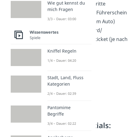
Wie gut kennst du
Timetable der Auftritte
mich Fragen
Autoschlüssel und Führerschein
3/3 – Dauer: 03:00
(bei Anfahrt mit dem Auto)
Zugticket/ Bahncard/
Wissenswertes
Spiele
Shuttleticket/ Flugticket (je nach
Anreise)
Kniffel Regeln
1/4 – Dauer: 04:20
Stadt, Land, Fluss
Kategorien
2/4 – Dauer: 02:39
Pantomime
Begriffe
Festival Essentials:
3/4 – Dauer: 02:22
Hygiene