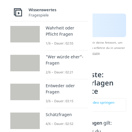
Wissenswertes
Fragespiele
Wahrheit oder
Pflicht Fragen
Nach Beantwortung speichern wir deine Antwort, um
1/6 – Dauer: 02:55
Studyflix zu verbessern. Mehr dazu erfährst du in unserer
Datenschutzerklärung
.
"Wer würde eher"-
Fragen
2/6 – Dauer: 02:21
Festival Packliste:
Wichtige Unterlagen
Entweder oder
und Dokumente
Fragen
3/6 – Dauer: 03:15
zur Stelle im Video springen
(00:41)
Schätzfragen
Auch für deine
Unterlagen
gilt:
4/6 – Dauer: 02:52
Nimm nur das mit, was du