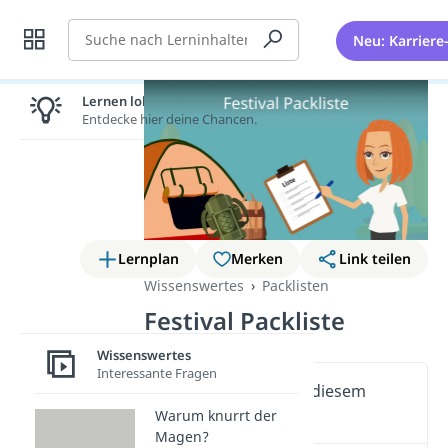
Suche
Neu: Karriere
Lernen lohnt sich!
Entdecke hier deine Chancen.
Lernplan
Merken
Link teilen
Wissenswertes
Packlisten
Festival Packliste
Wissenswertes
Interessante Fragen
Wichtige Inhalte in diesem
Video
Warum knurrt der
Magen?