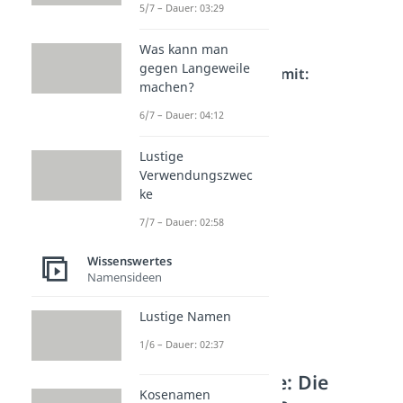
T-Shirts, Tops
5/7 – Dauer: 03:29
Sonnenbrille
Was kann man
gegen Langeweile
Kleidung — Das k
ann mit:
machen?
Badesachen
6/7 – Dauer: 04:12
Kostüm
Lustige
Regenjacke
Verwendungszwec
ke
7/7 – Dauer: 02:58
Wissenswertes
Namensideen
Lustige Namen
1/6 – Dauer: 02:37
Festival Packliste: Die
Kosenamen