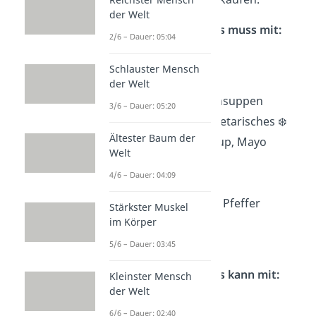
der Welt
Essen & Trinken — Das muss mit:
2/6 – Dauer: 05:04
Brot/Brötchen
Schlauster Mensch
Belag/Butter ❄️
der Welt
Dosenfutter/Tütensuppen
3/6 – Dauer: 05:20
Fleisch/Wurst/Vegetarisches ❄️
Ältester Baum der
Saucen, z.B. Ketchup, Mayo
Welt
Snacks
4/6 – Dauer: 04:09
Nudeln
Gewürze, z.B. Salz, Pfeffer
Stärkster Muskel
im Körper
Soft Drinks
Wasser
5/6 – Dauer: 03:45
Essen & Trinken — Das kann mit:
Kleinster Mensch
der Welt
Alkohol/ Bier
6/6 – Dauer: 02:40