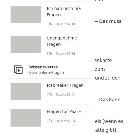
unbedingt benötigst
.
Ich hab noch nie
Fragen
Wichtige Unterlagen — Das muss
5/6 – Dauer: 02:13
mit:
Unangenehme
Festivalticket
Fragen
Personalausweis
6/6 – Dauer: 02:36
Krankenversichertenkarte
Wissenswertes
Wegbeschreibung zum
Kennenlern-Fragen
Veranstaltungsort und zu den
Icebreaker Fragen
Parkplätzen
1/3 – Dauer: 02:41
Wichtige Unterlagen — Das kann
mit:
Fragen für Paare
Studierendenausweis (wenn es
2/3 – Dauer: 02:24
als Student/-in Rabatte gibt)