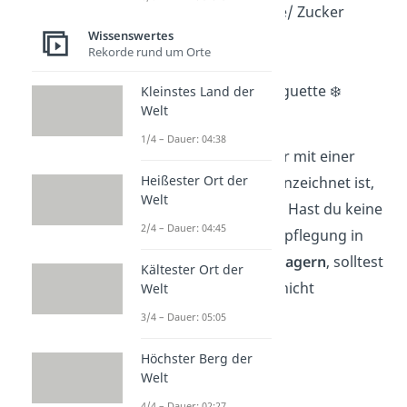
Instant Kaffee/ Tee/ Zucker
Wissenswertes
Müsli
Rekorde rund um Orte
Milch ❄️
(Kräuterbutter)Baguette ❄️
Kleinstes Land der
Welt
Marshmallows
1/4 – Dauer: 04:38
Wichtig:
Alles, was hier mit einer
Heißester Ort der
Schneeflocke ❄️ gekennzeichnet ist,
Welt
muss gekühlt werden. Hast du keine
2/4 – Dauer: 04:45
Möglichkeit, deine Verpflegung in
einer Kühlbox
kalt zu lagern
, solltest
Kältester Ort der
du diese Dinge lieber nicht
Welt
mitbringen.
3/4 – Dauer: 05:05
Höchster Berg der
Welt
4/4 – Dauer: 02:27