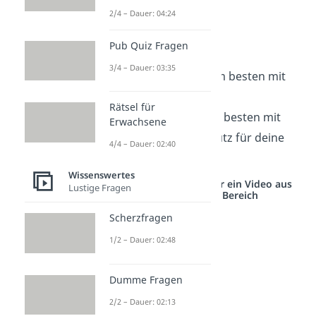
Bargeld
2/4 – Dauer: 04:24
Kreditkarte
Pub Quiz Fragen
Portmonee
3/4 – Dauer: 03:35
a) Bauchtasche, am besten mit
Geheimfach oder
Rätsel für
b) Brustbeutel, am besten mit
Erwachsene
RFID-Blocker (Schutz für deine
4/4 – Dauer: 02:40
Karten)
Wissenswertes
Studyflix vernetzt: Hier ein Video aus
Lustige Fragen
einem anderen Bereich
Scherzfragen
1/2 – Dauer: 02:48
Dumme Fragen
2/2 – Dauer: 02:13