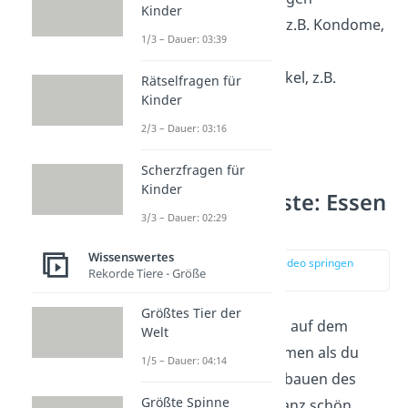
Kinder
Verhütungsmittel, z.B. Kondome,
1/3 – Dauer: 03:39
Pille
Damenhygieneartikel, z.B.
Rätselfragen für
Kinder
Binden, Tampons
Trockenshampoo
2/3 – Dauer: 03:16
Scherzfragen für
Kinder
Festival Packliste: Essen
3/3 – Dauer: 02:29
& Trinken
Wissenswertes
zur Stelle im Video springen
Rekorde Tiere - Größe
(01:08)
Größtes Tier der
Der erste
Hunger
wird auf dem
Welt
Festival schneller kommen als du
1/5 – Dauer: 04:14
denkst. Schon das Aufbauen des
Größte Spinne
Zeltes kann nämlich ganz schön