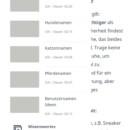
richtigen Schuhe
2/6 – Dauer: 02:20
Auch bei den Schuhen gilt:
Bequemlichkeit
ist
wichtiger
als
Hundenamen
Aussehen. Und mit Sicherheit findest
3/6 – Dauer: 02:15
du auch ein paar Schuhe, das beides
ist: gemütlich und cool. Trage keine
Katzennamen
neuen oder engen Schuhe, um
4/6 – Dauer: 02:58
Blasen auf dem Festival zu
vermeiden. Absätze sind für ein
Pferdenamen
kurzes Konzert in Ordnung, aber
5/6 – Dauer: 03:37
nicht für ein mehrtägiges
Musikevent!
Benutzernamen
Ideen
Schuhe — Das muss mit:
6/6 – Dauer: 02:12
gemütliche Schuhe, z.B. Sneaker
Wissenswertes