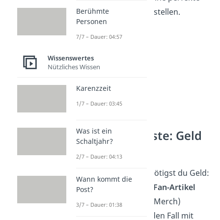
Berühmte
Festival Packliste zu erstellen.
Personen
7/7 – Dauer: 04:57
Wissenswertes
Nützliches Wissen
Karenzzeit
1/7 – Dauer: 03:45
Was ist ein
Festival Packliste: Geld
Schaltjahr?
& Finanzen
2/7 – Dauer: 04:13
Auf jedem Festival benötigst du Geld:
Wann kommt die
Getränke, Essen oder Fan-Artikel
Post?
deiner Lieblingsband (Merch)
3/7 – Dauer: 01:38
musst du dabei auf jeden Fall mit