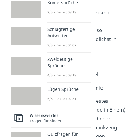
Kontersprüche
Haarbürste/ Kamm
Haargummis/ Haarband
2/5 – Dauer: 03:18
Kulturtasche
Schlagfertige
Rasierer für die Reise
Antworten
Sonnencreme (möglichst in
3/5 – Dauer: 04:07
Reisegröße)
Taschentücher
Zweideutige
Zeckenzange
Sprüche
Desinfektionsmittel
4/5 – Dauer: 03:18
Hygiene — Das kann mit:
Lügen Sprüche
5/5 – Dauer: 02:31
„Duschbrocken“ (festes
Duschgel & Shampoo in Einem)
Wissenswertes
Kontaktlinsen & Zubehör
Fragen für Kinder
Schmink -& Abschminkzeug
Quizfragen für
Einweg-Sitzunterlagen