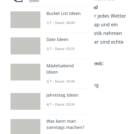
Ideen
Kopfbedeckung und
Bucket List Ideen
Regencapes
: Sei für jedes Wetter
1/7 – Dauer: 04:00
gewappnet! Eine Cap und ein
Regencape aus Plastik nehmen
Date Ideen
kaum Platz weg aber sind echte
2/7 – Dauer: 03:23
Lebensretter.
Kleidung — Das muss mit:
Mädelsabend
Ideen
Fleecepullover
3/7 – Dauer: 03:48
Hosen kurz und lang
Mütze, Caps, Hüte
Jahrestag Ideen
Regencape
4/7 – Dauer: 03:39
Schlafanzug
Socken
Was kann man
sonntags machen?
Unterwäsche