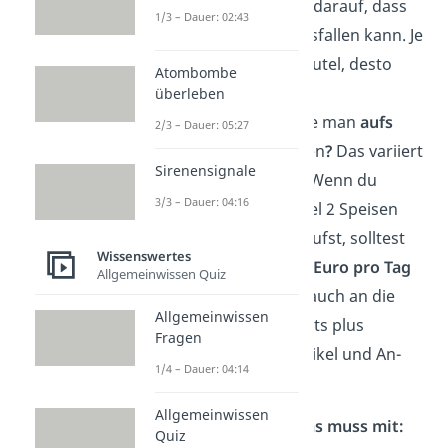
Geldbeutel.
Achte darauf, dass
1/3 – Dauer: 02:43
das Geld nicht rausfallen kann. Je
kleiner der Geldbeutel, desto
Atombombe
besser.
überleben
Wie viel Geld
sollte man
aufs
2/3 – Dauer: 05:27
Festival
mitnehmen
?
Das variiert
Sirenensignale
je nach Besucher. Wenn du
3/3 – Dauer: 04:16
täglich zum Beispiel 2 Speisen
und 4 Getränke kaufst, solltest
Wissenswertes
du
mindestens 30 Euro pro Tag
Allgemeinwissen Quiz
einplanen. Denke auch an die
Allgemeinwissen
Fixkosten für Tickets plus
Fragen
Gebühren, Fan-Artikel und An-
1/4 – Dauer: 04:14
und Abreise.
Allgemeinwissen
Geld & Finanzen — Das muss mit:
Quiz