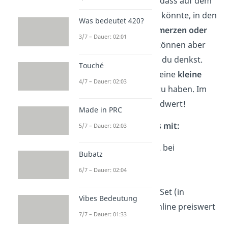
rücken die Gedanken, dass auf dem
Event etwas passieren könnte, in den
Was bedeutet 420?
Hintergrund.
Kopfschmerzen oder
3/7 – Dauer: 02:01
kleine Verletzungen
können aber
schneller kommen, als du denkst.
Touché
Deshalb lohnt es sich, eine
kleine
4/7 – Dauer: 02:03
Reiseapotheke
dabei zu haben. Im
Fall der Fälle ist sie Goldwert!
Made in PRC
Apotheke — Das muss mit:
5/7 – Dauer: 02:03
Schmerzmittel, z.B. bei
Bubatz
Kopfschmerzen
6/7 – Dauer: 02:04
(Blasen-)pflaster
Kleines Erste-Hilfe-Set (in
Vibes Bedeutung
Apotheken oder online preiswert
7/7 – Dauer: 01:33
erhältlich)