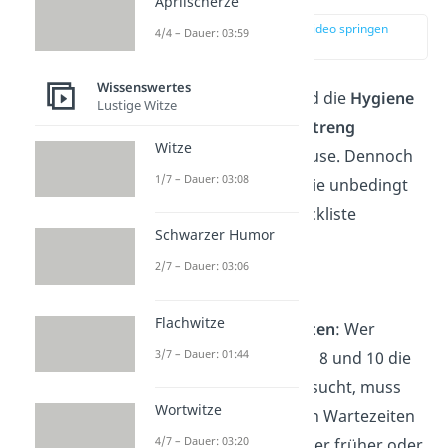
Aprilscherze
zur Stelle im Video springen
4/4 – Dauer: 03:59
(03:08)
Wissenswertes
Auf einem Festival wird die
Hygiene
Lustige Witze
häufig
nicht ganz so streng
Witze
genommen wie zu Hause. Dennoch
1/7 – Dauer: 03:08
gibt es einige Dinge, die unbedingt
auf deine Festival Checkliste
Schwarzer Humor
gehören.
2/7 – Dauer: 03:06
Tipps:
Flachwitze
Vermeide Stoßzeiten
: Wer
3/7 – Dauer: 01:44
morgens zwischen 8 und 10 die
Sanitäranlagen besucht, muss
Wortwitze
mit ziemlich langen Wartezeiten
4/7 – Dauer: 03:20
rechnen. Gehe lieber früher oder