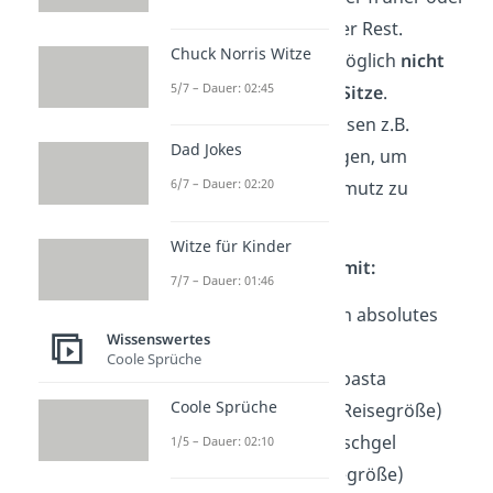
etwas später als der Rest.
Chuck Norris Witze
Setze dich wenn möglich
nicht
5/7 – Dauer: 02:45
direkt auf die WC-Sitze
.
Verwende stattdessen z.B.
Dad Jokes
Einwegsitzunterlagen, um
6/7 – Dauer: 02:20
Bakterien und Schmutz zu
vermeiden.
Witze für Kinder
Hygiene — Das muss mit:
7/7 – Dauer: 01:46
Toilettenpapier (ein absolutes
Wissenswertes
Muss!)
Coole Sprüche
Zahnbürste/ Zahnpasta
Coole Sprüche
Deo (möglichst in Reisegröße)
Haarshampoo, Duschgel
1/5 – Dauer: 02:10
(möglichst in Reisegröße)