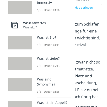
immersiv
zur Stelle im Video springen
5/5 – Dauer: 03:36
(03:37)
Wissenswertes
Ausschließlich ein Zelt zum Schlafen
Was ist...?
reicht nicht. Welche Dinge für eine
Was ist Bio?
erholsame Nacht
noch wichtig sind,
erfährst du in dieser Festival
1/8 – Dauer: 04:11
Camping Checkliste:
Was ist Liebe?
Tipp:
Eine
Isomatte
ist zwar nicht so
2/8 – Dauer: 05:13
gemütlich wie eine Luftmatratze,
aber
spart
enorm viel
Platz und
Was sind
Gewicht
. Triff deine Entscheidung,
Synonyme?
wenn du weißt, wie viel Platz du bei
3/8 – Dauer: 02:56
der An- und Abreise noch übrig hast.
Was ist ein Appell?
Zelten & Schlafen — Das muss mit: