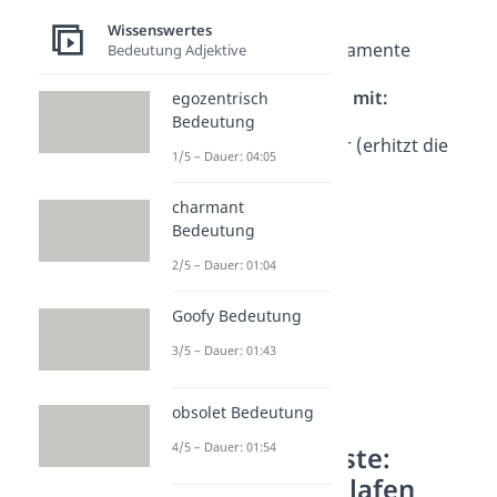
Mückenschutz
Wissenswertes
persönliche Medikamente
Bedeutung Adjektive
Apotheke — Das kann mit:
egozentrisch
Bedeutung
Insektenstichheiler (erhitzt die
1/5 – Dauer: 04:05
Mückenstiche)
charmant
Bedeutung
2/5 – Dauer: 01:04
Goofy Bedeutung
3/5 – Dauer: 01:43
obsolet Bedeutung
4/5 – Dauer: 01:54
Festival Packliste:
Zelten und Schlafen