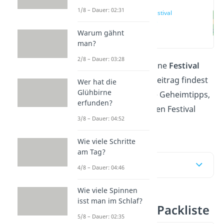
1/8 – Dauer: 02:31
Deine Festival
Packliste
Warum gähnt
(00:14)
man?
2/8 – Dauer: 03:28
Was gehört alles in deine
Festival
Packliste
? In diesem Beitrag findest
Wer hat die
Glühbirne
du alle Dinge und viele Geheimtipps,
erfunden?
die auf deinem nächsten Festival
3/8 – Dauer: 04:52
nicht fehlen dürfen!
Wie viele Schritte
am Tag?
Inhaltsübersicht
4/8 – Dauer: 04:46
Wie viele Spinnen
isst man im Schlaf?
Deine Festival Packliste
5/8 – Dauer: 02:35