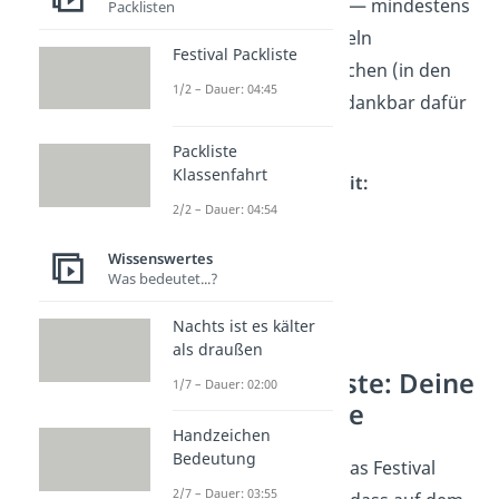
oder Sportschuhe — mindestens
Packlisten
1 Paar zum Wechseln
Festival Packliste
FlipFlops, Badelatschen (in den
1/2 – Dauer: 04:45
Duschen wirst du dankbar dafür
sein)
Packliste
Klassenfahrt
Schuhe — Das kann mit:
2/2 – Dauer: 04:54
Schuhüberzieher
Wissenswertes
Gummistiefel
Was bedeutet...?
Sandalen
Nachts ist es kälter
als draußen
Festival Packliste: Deine
1/7 – Dauer: 02:00
Reise-Apotheke
Handzeichen
Bedeutung
In der Vorfreude auf das Festival
2/7 – Dauer: 03:55