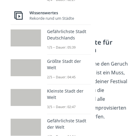
Wissenswertes
Rekorde rund um Städte
Gefährlichste Stadt
Deutschlands
Festival Checkliste für
1/5 – Dauer: 05:39
Kochen & Grillen
Größte Stadt der
Was ist ein Festival ohne den Geruch
Welt
eines Grills? Doch was ist ein Muss,
2/5 – Dauer: 04:45
was eher ein Luxus in deiner Festival
Küche? Hier findest du die
Kleinste Stadt der
Welt
wichtigsten Tipps
und alle
3/5 – Dauer: 02:47
Essentials
, die in der improvisierten
Küche nicht fehlen dürfen.
Gefährlichste Stadt
der Welt
Tipps: