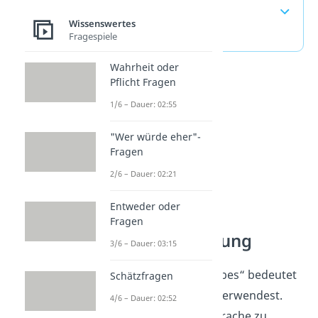
häufigste Fragen
Wissenswertes
(ausklappen)
Fragespiele
Wahrheit oder
Pflicht Fragen
1/6 – Dauer: 02:55
"Wer würde eher"-
Fragen
2/6 – Dauer: 02:21
Entweder oder
Fragen
Delulu Bedeutung
3/6 – Dauer: 03:15
Jetzt weißt du, was „Vibes“ bedeutet
Schätzfragen
und wie du das Wort verwendest.
4/6 – Dauer: 02:52
Aber um die Jugendsprache zu