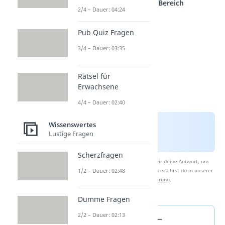
einem anderen Bereich
2/4 – Dauer: 04:24
Pub Quiz Fragen
3/4 – Dauer: 03:35
Rätsel für
Erwachsene
4/4 – Dauer: 02:40
Wissenswertes
Lustige Fragen
Scherzfragen
Nach Beantwortung speichern wir deine Antwort, um
Studyflix zu verbessern. Mehr dazu erfährst du in unserer
1/2 – Dauer: 02:48
Datenschutzerklärung
.
Dumme Fragen
2/2 – Dauer: 02:13
Vibes Bedeutung —