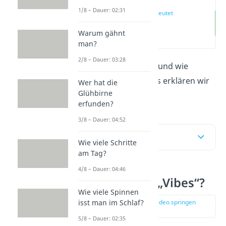
1/8 – Dauer: 02:31
Was bedeutet
„Vibes“?
Warum gähnt
(00:15)
man?
2/8 – Dauer: 03:28
Was bedeutet
„Vibes“
und wie
verwendest du es? Das erklären wir
Wer hat die
Glühbirne
dir hier und im
Video!
erfunden?
3/8 – Dauer: 04:52
Inhaltsübersicht
Wie viele Schritte
am Tag?
4/8 – Dauer: 04:46
Was bedeutet „Vibes“?
Wie viele Spinnen
zur Stelle im Video springen
isst man im Schlaf?
(00:15)
5/8 – Dauer: 02:35