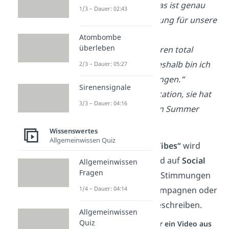
positive Vibes — das ist genau
1/3 – Dauer: 02:43
die richtige Stimmung für unsere
Party!“
Atombombe
überleben
„In der Gruppe waren total
schlechte Vibes, deshalb bin ich
2/3 – Dauer: 05:27
lieber früher gegangen.“
Sirenensignale
„Ich liebe diese Location, sie hat
3/3 – Dauer: 04:16
einen total chilligen Summer
Vibe!“
Wissenswertes
Allgemeinwissen Quiz
Übrigens:
Das Wort
„Vibes“
wird
auch im
Marketing
und auf
Social
Allgemeinwissen
Fragen
Media
verwendet, um Stimmungen
1/4 – Dauer: 04:14
in Beiträgen, Werbekampagnen oder
Spotify-Playlists
zu beschreiben.
Allgemeinwissen
Quiz
Studyflix vernetzt: Hier ein Video aus