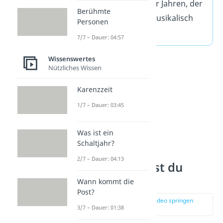
Dune aus den 1990er Jahren, der
Berühmte
die
Techno-Kultur
musikalisch
Personen
einfing.
7/7 – Dauer: 04:57
Wissenswertes
Nützliches Wissen
Karenzzeit
1/7 – Dauer: 03:45
Was ist ein
Schaltjahr?
2/7 – Dauer: 04:13
Wie verwendest du
„Vibes“?
Wann kommt die
Post?
zur Stelle im Video springen
3/7 – Dauer: 01:38
(00:46)