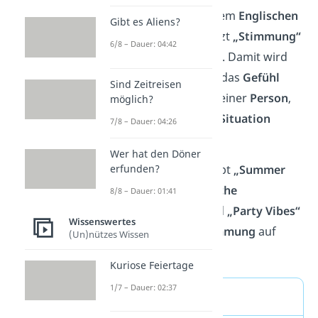
„Vibes“
stammt aus dem
Englischen
Gibt es Aliens?
und bedeutet übersetzt
„Stimmung“
6/8 – Dauer: 04:42
oder
„Schwingungen“
. Damit wird
die
Atmosphäre
oder das
Gefühl
Sind Zeitreisen
beschrieben, das von einer
Person
,
möglich?
einem
Ort
oder einer
Situation
7/8 – Dauer: 04:26
ausgeht.
Wer hat den Döner
erfunden?
Zum Beispiel beschreibt
„
Summer
Vibes
“
eine
sommerliche
8/8 – Dauer: 01:41
Atmosphäre
, während
„Party Vibes“
Wissenswertes
die
ausgelassene Stimmung
auf
(Un)nützes Wissen
einer Feier meint.
Kuriose Feiertage
1/7 – Dauer: 02:37
Wortherkunft