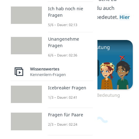
beherrschen, solltest du auch
Ich hab noch nie
Fragen
wissen, was
„Delulu“
bedeutet.
Hier
5/6 – Dauer: 02:13
erklären wir es dir!
Unangenehme
Fragen
6/6 – Dauer: 02:36
Wissenswertes
Kennenlern-Fragen
Icebreaker Fragen
Zum Video: Delulu Bedeutung
1/3 – Dauer: 02:41
Fragen für Paare
2/3 – Dauer: 02:24