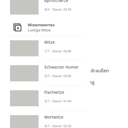
Aprilscherze
4/4 – Dauer: 03:59
Wissenswertes
Lustige Witze
Witze
Weitere Inhalte:
1/7 – Dauer: 03:08
Wissenswertes
Was bedeutet...?
Schwarzer Humor
Nachts ist es kälter als draußen
2/7 – Dauer: 03:06
Dauer: 02:00
Handzeichen Bedeutung
Dauer: 03:55
Flachwitze
Was bedeutet 420?
Dauer: 02:01
3/7 – Dauer: 01:44
Touché
Dauer: 02:03
Made in PRC
Wortwitze
Dauer: 02:03
4/7 – Dauer: 03:20