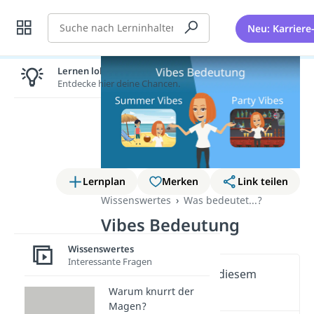
Suche
Neu: Karriere
Lernen lohnt sich!
Entdecke hier deine Chancen.
Lernplan
Merken
Link teilen
Wissenswertes
Was bedeutet...?
Vibes Bedeutung
Wissenswertes
Interessante Fragen
Wichtige Inhalte in diesem
Video
Warum knurrt der
Magen?