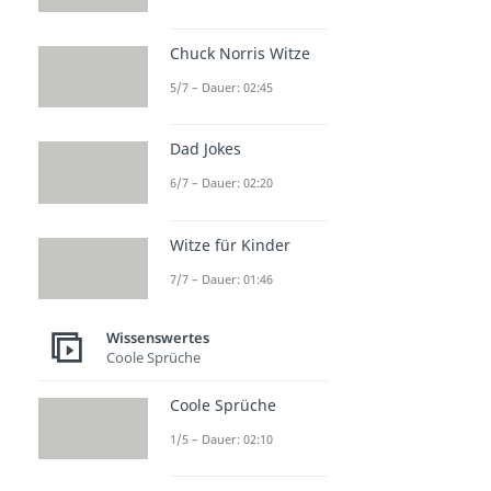
Bubatz
Dauer: 02:04
Vibes Bedeutung
Chuck Norris Witze
Dauer: 01:33
5/7 – Dauer: 02:45
Dad Jokes
6/7 – Dauer: 02:20
Witze für Kinder
7/7 – Dauer: 01:46
Wissenswertes
Coole Sprüche
Coole Sprüche
1/5 – Dauer: 02:10