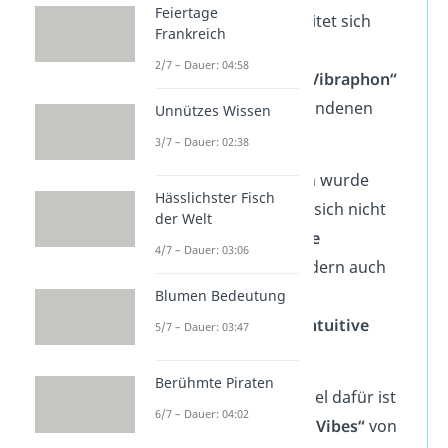
Feiertage
Der Begriff
„Vibe“
leitet sich
Frankreich
ursprünglich vom
2/7 – Dauer: 04:58
Schlaginstrument
„Vibraphon“
und der damit verbundenen
Unnützes Wissen
Vibration
ab.
3/7 – Dauer: 02:38
In den 1960er Jahren wurde
Hässlichster Fisch
daraus
„Vibes“
, was sich nicht
der Welt
nur auf
musikalische
4/7 – Dauer: 03:06
Schwingungen
, sondern auch
auf die
emotionale
Blumen Bedeutung
Ausstrahlung
und
intuitive
5/7 – Dauer: 03:47
Gefühle
bezieht.
Berühmte Piraten
Ein bekanntes Beispiel dafür ist
6/7 – Dauer: 04:02
der Song
„Hardcore Vibes“
von