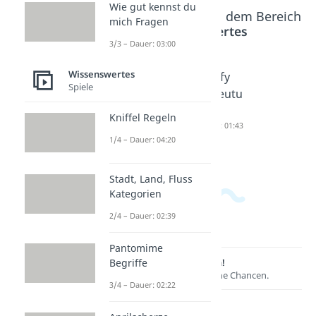
Wie gut kennst du
Beliebte Inhalte aus dem Bereich
mich Fragen
Wissenswertes
3/3 – Dauer: 03:00
Wissenswertes
egozent
charma
Goofy
Spiele
risch
nt
Bedeutu
Bedeutu
Bedeutu
ng
Kniffel Regeln
ng
ng
Dauer: 01:43
1/4 – Dauer: 04:20
Dauer: 04:05
Dauer: 01:04
Stadt, Land, Fluss
Kategorien
2/4 – Dauer: 02:39
Pantomime
Lernen lohnt sich!
Begriffe
Entdecke hier deine Chancen.
3/4 – Dauer: 02:22