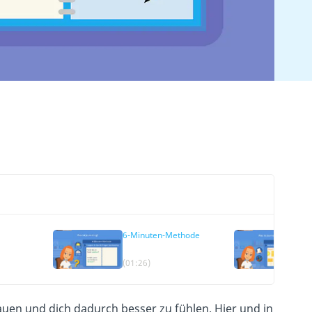
6-Minuten-Methode
Bu
(01:26)
(0
auen und dich dadurch besser zu fühlen. Hier und in