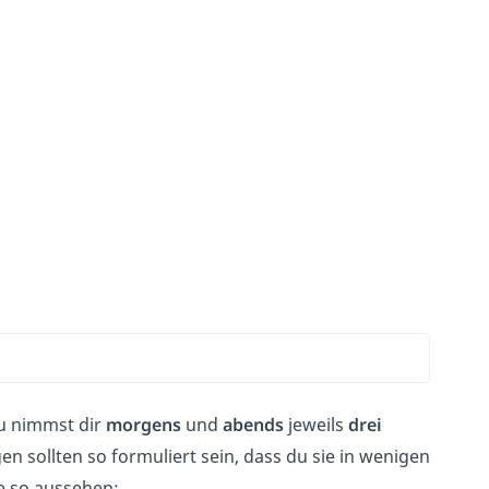
u nimmst dir
morgens
und
abends
jeweils
drei
n sollten so formuliert sein, dass du sie in wenigen
e so aussehen: