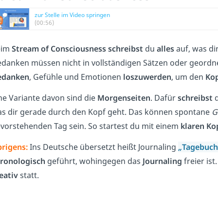
zur Stelle im Video springen
(00:56)
eim
Stream of Consciousness
schreibst
du
alles
auf, was di
danken müssen nicht in vollständigen Sätzen oder geordne
edanken
, Gefühle und Emotionen
loszuwerden
, um den
Ko
ne Variante davon sind die
Morgenseiten
. Dafür
schreibst
s dir gerade durch den Kopf geht. Das können spontane
G
vorstehenden Tag sein. So startest du mit einem
klaren Ko
rigens:
Ins Deutsche übersetzt heißt Journaling
„
Tagebuch
ronologisch
geführt, wohingegen das
Journaling
freier is
eativ
statt.