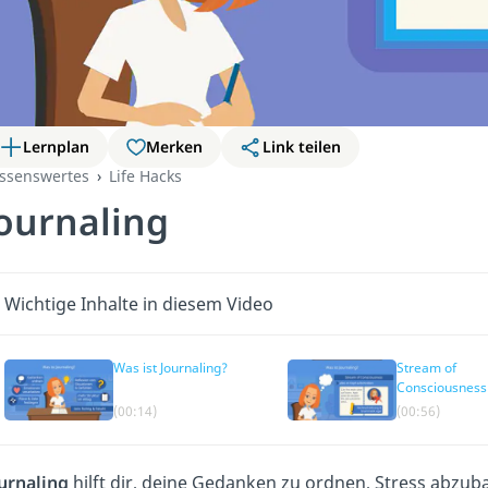
Lernplan
Merken
Link teilen
ssenswertes
Life Hacks
ournaling
Wichtige Inhalte in diesem Video
Was ist Journaling?
Stream of
Consciousness
(00:14)
(00:56)
urnaling
hilft dir, deine Gedanken zu ordnen, Stress abzub