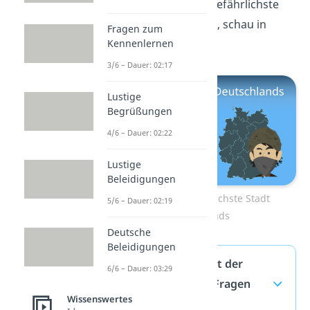
erfahren, welche die gefährlichste
Stadt Deutschlands ist, schau in
Fragen zum
dieses
Video
rein!
Kennenlernen
3/6 – Dauer: 02:17
Lustige
Begrüßungen
4/6 – Dauer: 02:22
Lustige
Beleidigungen
Zum Video: Gefährlichste Stadt
5/6 – Dauer: 02:19
Deutschlands
Deutsche
Beleidigungen
Gefährlichste Stadt der
6/6 – Dauer: 03:29
Welt — häufigste Fragen
Wissenswertes
(ausklappen)