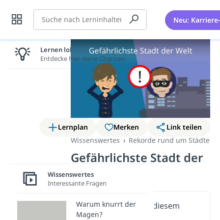
Suche
Neu: Karriere
Lernen lohnt sich!
Entdecke hier deine Chancen.
Lernplan
Merken
Link teilen
Wissenswertes
Rekorde rund um Städte
Gefährlichste Stadt der
Welt
Wissenswertes
Interessante Fragen
Warum knurrt der
Wichtige Inhalte in diesem
Magen?
Video