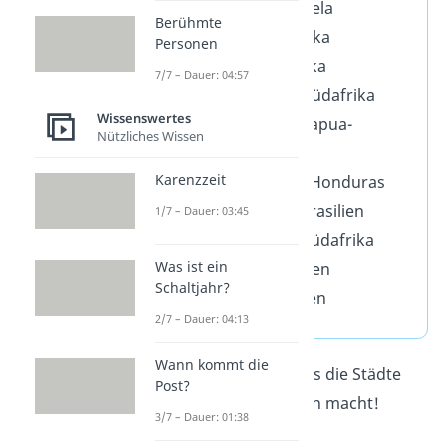
Caracas, Venezuela
Berühmte
Pretoria, Südafrika
Personen
Durban, Südafrika
7/7 – Dauer: 04:57
Johannesburg, Südafrika
Wissenswertes
Port Moresby, Papua-
Nützliches Wissen
Neuguinea
Karenzzeit
San Pedro Sula, Honduras
Rio de Janeiro, Brasilien
1/7 – Dauer: 03:45
Port Elizabeth, Südafrika
Was ist ein
Fortaleza, Brasilien
Schaltjahr?
Salvador, Brasilien
2/7 – Dauer: 04:13
Wann kommt die
Nun zeigen wir dir, was die Städte
Post?
eigentlich so gefährlich macht!
3/7 – Dauer: 01:38