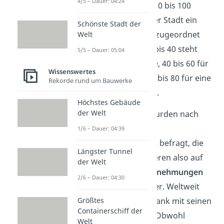
4/5 – Dauer: 04:24
einer Punkteskala von 0 bis 100
dargestellt, wobei jeder Stadt ein
Schönste Stadt der
entsprechender Wert zugeordnet
Welt
wird. Ein Wert von 20 bis 40 steht
5/5 – Dauer: 05:04
dabei für eine niedrige, 40 bis 60 für
Wissenswertes
eine moderate und 60 bis 80 für eine
Rekorde rund um Bauwerke
hohe Kriminalitätsrate.
Höchstes Gebäude
der Welt
Wichtig:
Die Nutzer wurden nach
ihrem
persönlichen
1/6 – Dauer: 04:39
Sicherheitsempfinden
befragt, die
Längster Tunnel
folgenden Daten basieren also auf
der Welt
den
subjektiven Wahrnehmungen
2/6 – Dauer: 04:30
der Umfrageteilnehmer. Weltweit
Größtes
kann jeder die Datenbank mit seinen
Containerschiff der
Informationen füllen. Obwohl
Welt