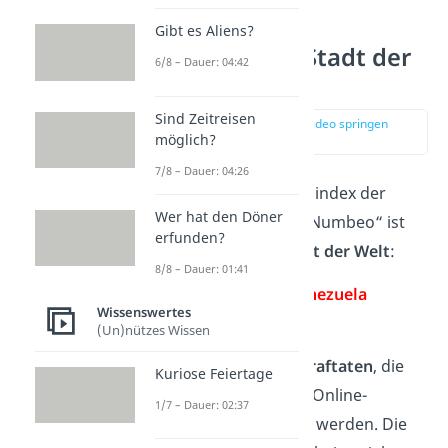
Was ist die
Gibt es Aliens?
gefährlichste Stadt der
6/8 – Dauer: 04:42
Welt?
Sind Zeitreisen
zur Stelle im Video springen
möglich?
(00:16)
7/8 – Dauer: 04:26
Laut dem Kriminalitätsindex der
Wer hat den Döner
globalen Datenbank „Numbeo“ ist
erfunden?
die
gefährlichste Stadt der Welt
:
8/8 – Dauer: 01:41
Caracas in Venezuela
Wissenswertes
(Un)nützes Wissen
Der Index basiert auf
Einschätzungen zu Straftaten
, die
Kuriose Feiertage
von Usern weltweit in Online-
1/7 – Dauer: 02:37
Umfragen abgegeben werden. Die