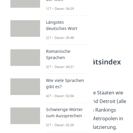
1/7 – Dauer: 04:29
Längstes
deutsches Wort
2/7 – Dauer: 05:48
Romanische
Sprachen
Der Kriminalitätsindex
3/7 – Dauer: 04:21
in Europa &
Deutschland
Wie viele Sprachen
gibt es?
Während sich westliche Staaten wie
4/7 – Dauer: 02:04
Memphis, Baltimore und Detroit (alle
USA) in den Top 20 des Rankings
Schwierige Wörter
zum Aussprechen
positionieren, zeigen Metropolen in
5/7 – Dauer: 02:20
Europa
eine bessere Platzierung.