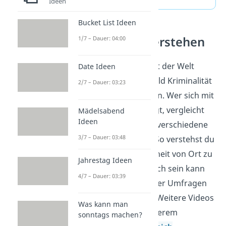
Ideen
Bucket List Ideen
Kriminalität verstehen
1/7 – Dauer: 04:00
Die gefährlichste Stadt der Welt
Date Ideen
gehört zum Themenfeld Kriminalität
2/7 – Dauer: 03:23
in Städten und Ländern. Wer sich mit
Kriminalität beschäftigt, vergleicht
Mädelsabend
Ideen
Städte, Regionen und verschiedene
3/7 – Dauer: 03:48
Arten von Straftaten. So verstehst du
besser, warum Sicherheit von Ort zu
Jahrestag Ideen
Ort sehr unterschiedlich sein kann
4/7 – Dauer: 03:39
und wie Ranglisten oder Umfragen
ein Bild davon geben. Weitere Videos
Was kann man
dazu findest du in unserem
sonntags machen?