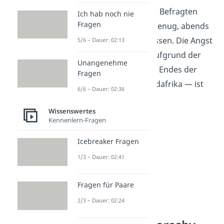
Nur ein kleiner Teil der Befragten
Ich hab noch nie
Fragen
fühlt sich dort sicher genug, abends
die Wohnung zu verlassen. Die Angst
5/6 – Dauer: 02:13
vor Diskriminierung aufgrund der
Unangenehme
Hautfarbe — trotz des Endes der
Fragen
Rassentrennung in Südafrika — ist
6/6 – Dauer: 02:36
weiterhin ein Thema.
Wissenswertes
Kennenlern-Fragen
Icebreaker Fragen
1/3 – Dauer: 02:41
Fragen für Paare
2/3 – Dauer: 02:24