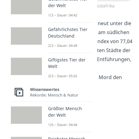
der Welt
Port Elizabeth, Südafrika
1/3 – Dauer: 04:42
Südafrika schafft es erneut unter die
Gefährlichstes Tier
Top 10.
Port Elizabeth
am südlichen
Deutschland
Kap belegt mit einem Index von 77,04
2/3 – Dauer: 04:49
Platz 8 der gefährlichsten Städte der
Welt. Hier
bestimmen Entführungen,
Giftigstes Tier der
Welt
Diebstähle, aber auch
3/3 – Dauer: 05:02
Sexualverbrechen und Mord den
Alltag.
Wissenswertes
Rekorde: Mensch & Natur
Größter Mensch
der Welt
1/6 – Dauer: 04:44
Reichster Mensch