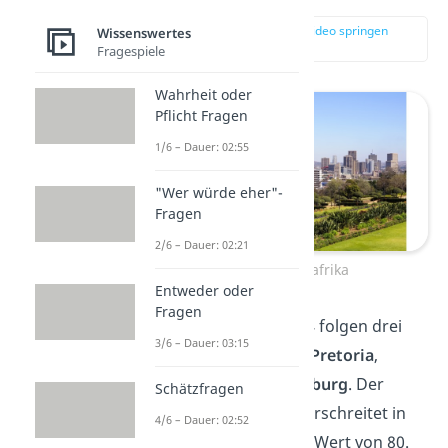
zur Stelle im Video springen
Wissenswertes
(01:16)
Fragespiele
Wahrheit oder
Pflicht Fragen
1/6 – Dauer: 02:55
"Wer würde eher"-
Fragen
2/6 – Dauer: 02:21
Pretoria, Südafrika
Entweder oder
Fragen
Auf den Plätzen 2 bis 4 folgen drei
3/6 – Dauer: 03:15
Städte aus Südafrika:
Pretoria
,
Durban
und
Johannesburg
. Der
Schätzfragen
Kriminalitätsindex überschreitet in
4/6 – Dauer: 02:52
allen drei Städten den Wert von 80.