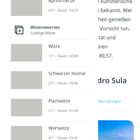
Aprilscherze
Neuguineas ist für ihre künstlerische
Vielfalt und Landschaft bekannt. Wer
4/4 – Dauer: 03:59
allerdings diese Schönheit genießen
Wissenswertes
möchte, sollte dies mit Vorsicht tun.
Lustige Witze
Hohe Straßenkriminalität und
Überfälle sorgen für einen
Witze
Kriminalitätsindex von 80,57.
1/7 – Dauer: 03:08
Schwarzer Humor
Platz 6: San Pedro Sula
2/7 – Dauer: 03:06
(Honduras)
Flachwitze
zur Stelle im Video springen
(02:10)
3/7 – Dauer: 01:44
Wortwitze
4/7 – Dauer: 03:20