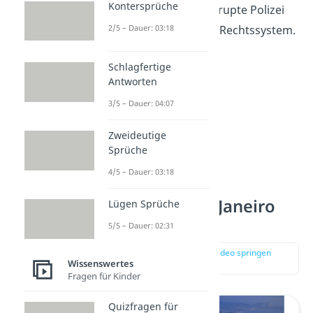
Kontersprüche
Bandenrivalitäten, korrupte Polizei
und ein mangelhaftes Rechtssystem.
2/5 – Dauer: 03:18
Schlagfertige
Antworten
3/5 – Dauer: 04:07
Zweideutige
Sprüche
4/5 – Dauer: 03:18
Platz 7: Rio de Janeiro
Lügen Sprüche
(Brasilien)
5/5 – Dauer: 02:31
zur Stelle im Video springen
Wissenswertes
(02:31)
Fragen für Kinder
Quizfragen für