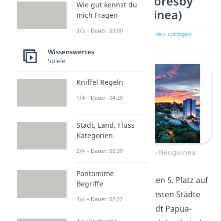
Platz 5: Port Moresby
Wie gut kennst du
(Papua-Neuguinea)
mich Fragen
3/3 – Dauer: 03:00
zur Stelle im Video springen
(01:40)
Wissenswertes
Spiele
Kniffel Regeln
1/4 – Dauer: 04:20
Stadt, Land, Fluss
Kategorien
2/4 – Dauer: 02:39
Port Moresby, Papua-Neuguinea
Pantomime
Port Moresby
belegt den 5. Platz auf
Begriffe
der Liste der gefährlichsten Städte
3/4 – Dauer: 02:22
der Welt. Die Hauptstadt Papua-