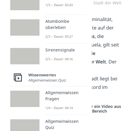
Caracas – Gefährlichste Stadt der Welt
1/3 – Dauer: 02:43
Hier stehen Bandenkriminalität,
Atombombe
überleben
Raub und Drogendelikte auf der
Tagesordnung:
Caracas
, die
2/3 – Dauer: 05:27
Hauptstadt von Venezuela, gilt seit
Sirenensignale
mehreren Jahren als
die
3/3 – Dauer: 04:16
gefährlichste Stadt der Welt
. Der
Kriminalitätsindex der
Wissenswertes
südamerikanischen Stadt liegt bei
Allgemeinwissen Quiz
82,04 — ein Negativrekord im
Allgemeinwissen
weltweiten Vergleich.
Fragen
Studyflix vernetzt: Hier ein Video aus
1/4 – Dauer: 04:14
einem anderen Bereich
Allgemeinwissen
Quiz