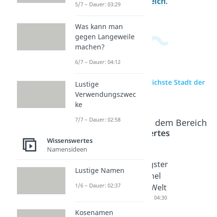
Allgemeinwissensbereich
.
5/7 – Dauer: 03:29
Was kann man
gegen Langeweile
machen?
6/7 – Dauer: 04:12
zur Videoseite: Gefährlichste Stadt der
Lustige
Welt
Verwendungszwec
ke
7/7 – Dauer: 02:58
Beliebte Inhalte aus dem Bereich
Wissenswertes
Wissenswertes
Namensideen
Schönst
Höchste
Längster
Lustige Namen
e Stadt
s
Tunnel
1/6 – Dauer: 02:37
der Welt
Gebäud
der Welt
Dauer: 05:04
e der
Dauer: 04:30
Welt
Kosenamen