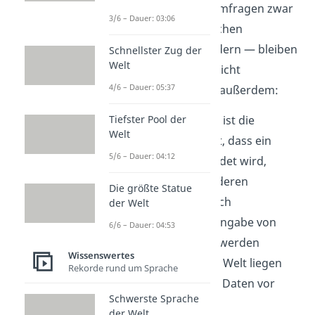
Numbeo angibt, die Umfragen zwar
3/6 – Dauer: 03:06
zu filtern — um möglichen
Missbrauch zu verhindern — bleiben
Schnellster Zug der
Welt
die Daten insgesamt nicht
4/6 – Dauer: 05:37
überprüfbar. Beachte außerdem:
Tiefster Pool der
in einigen Ländern ist die
Welt
Wahrscheinlichkeit, dass ein
5/6 – Dauer: 04:12
Verbrechen gemeldet wird,
niedriger als in anderen
Die größte Statue
Daten können durch
der Welt
missbräuchliche Eingabe von
6/6 – Dauer: 04:53
Werten verfälscht werden
Wissenswertes
für große Teile der Welt liegen
Rekorde rund um Sprache
keine verfügbaren Daten vor
Schwerste Sprache
der Welt