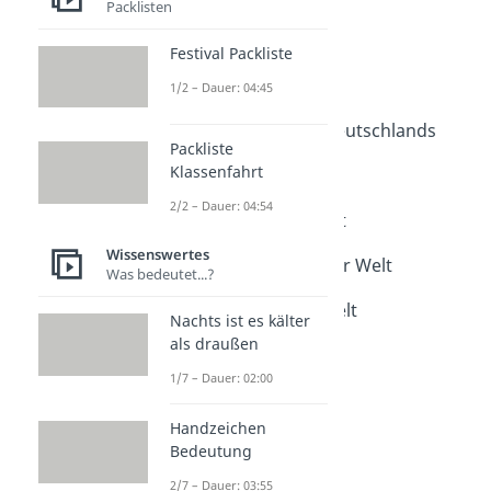
Packlisten
Weitere Inhalte:
Festival Packliste
Wissenswertes
1/2 – Dauer: 04:45
Rekorde rund um Städte
Gefährlichste Stadt Deutschlands
Packliste
Dauer: 05:39
Klassenfahrt
Größte Stadt der Welt
Dauer: 04:45
2/2 – Dauer: 04:54
Kleinste Stadt der Welt
Dauer: 02:47
Wissenswertes
Gefährlichste Stadt der Welt
Was bedeutet...?
Dauer: 04:24
Schönste Stadt der Welt
Nachts ist es kälter
Dauer: 05:04
als draußen
1/7 – Dauer: 02:00
Handzeichen
Bedeutung
2/7 – Dauer: 03:55