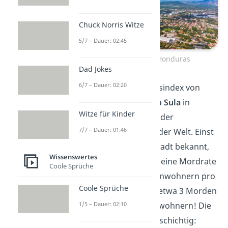
Chuck Norris Witze
5/7 – Dauer: 02:45
San Pedro Sula, Honduras
Dad Jokes
6/7 – Dauer: 02:20
Mit einem Kriminalitätsindex von
80,23 belegt
San Pedro Sula
in
Witze für Kinder
Honduras den 6. Platz der
7/7 – Dauer: 01:46
gefährlichsten Städte der Welt. Einst
als die gefährlichste Stadt bekannt,
Wissenswertes
verzeichnet sie aktuell eine Mordrate
Coole Sprüche
von 110 pro 100.000 Einwohnern pro
Coole Sprüche
Jahr — das entspricht etwa 3 Morden
täglich bei 800.000 Einwohnern! Die
1/5 – Dauer: 02:10
Gründe sind dafür vielschichtig: