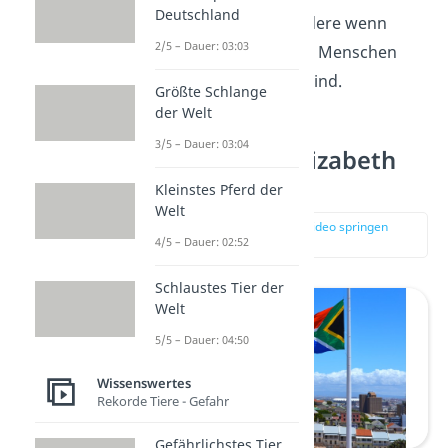
Deutschland
nehmen zu, insbesondere wenn
2/5 – Dauer: 03:03
Straßen von feiernden Menschen
und Touristen belebt sind.
Größte Schlange
der Welt
3/5 – Dauer: 03:04
Platz 8: Port Elizabeth
(Südafrika)
Kleinstes Pferd der
Welt
zur Stelle im Video springen
4/5 – Dauer: 02:52
(02:54)
Schlaustes Tier der
Welt
5/5 – Dauer: 04:50
Wissenswertes
Rekorde Tiere - Gefahr
Gefährlichstes Tier