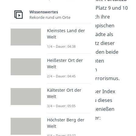
und
Salvador
belegen Platz 9 und 10
Wissenswertes
auf der Rangliste. Durch ihre
Rekorde rund um Orte
Architektur und die tropischen
Kleinstes Land der
Küsten gelten beide Städte als
Welt
kulturelle Schätze. Trotz dieser
1/4 – Dauer: 04:38
positiven Merkmale leiden beide
Heißester Ort der
Orte unter einer erhöhten
Welt
Kriminalitätsrate durch
2/4 – Dauer: 04:45
Drogenkartelle und Terrorismus.
Kältester Ort der
Doch wie entsteht dieser Index
Welt
genau? Und warum du dieses
3/4 – Dauer: 05:05
Ranking mit Vorsicht genießen
solltest, erfährst du hier:
Höchster Berg der
Welt
4/4 – Dauer: 02:27