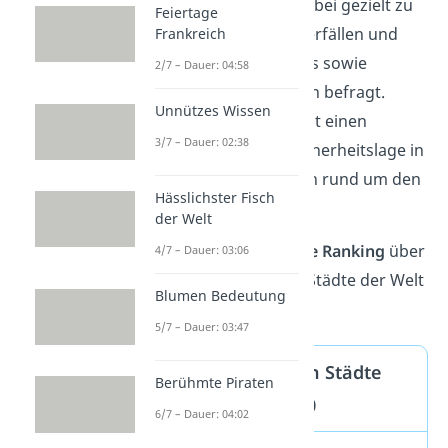
Teilnehmer werden dabei gezielt zu
Feiertage
ihren Ängsten vor Überfällen und
Frankreich
Einbrüchen, Rassismus sowie
2/7 – Dauer: 04:58
Korruptionsproblemen befragt.
Unnützes Wissen
„Numbeo“ liefert somit einen
3/7 – Dauer: 02:38
Überblick
über die Sicherheitslage in
verschiedenen Städten rund um den
Hässlichster Fisch
Globus!
der Welt
Hier ist das
spannende Ranking
über
4/7 – Dauer: 03:06
die 10 gefährlichsten Städte der Welt
Blumen Bedeutung
im Überblick:
5/7 – Dauer: 03:47
Die gefährlichsten Städte
Berühmte Piraten
der Welt — Top 10
6/7 – Dauer: 04:02