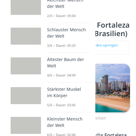
der Welt
2/6 – Dauer: 05:04
Platz 9 und 10: Fortaleza
Schlauster Mensch
und Salvador (Brasilien)
der Welt
zur Stelle im Video springen
3/6 – Dauer: 05:20
(03:19)
Ältester Baum der
Welt
4/6 – Dauer: 04:09
Stärkster Muskel
im Körper
5/6 – Dauer: 03:45
Fortaleza, Brasilien
Kleinster Mensch
der Welt
Die brasilianischen Städte
Fortaleza
6/6 – Dauer: 02:40