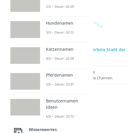
Dauer: 04:39
2/6 – Dauer: 02:20
Hundenamen
3/6 – Dauer: 02:15
Katzennamen
zur Videoseite: Gefährlichste Stadt der
Welt
4/6 – Dauer: 02:58
Lernen lohnt sich!
Pferdenamen
Entdecke hier deine Chancen.
5/6 – Dauer: 03:37
Benutzernamen
Ideen
6/6 – Dauer: 02:12
Wissenswertes