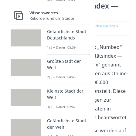
Kriminalitätsindex —
Kritik
Wissenswertes
Rekorde rund um Städte
zur Stelle im Video springen
(03:40)
Gefährlichste Stadt
Deutschlands
Die globale Datenbank „Numbeo“
1/5 – Dauer: 05:39
erstellt ihren Kriminalitätsindex —
Größte Stadt der
oder auch „Crime Index“ genannt —
Welt
indem sie Informationen aus Online-
2/5 – Dauer: 04:45
Umfragen von über 100.000
Teilnehmern zusammenstellt. Diese
Kleinste Stadt der
Welt
Teilnehmer haben Fragen zur
3/5 – Dauer: 02:47
Kriminalität und Straftaten in
verschiedenen Städten beantwortet.
Gefährlichste Stadt
der Welt
Die Umfrageergebnisse werden auf