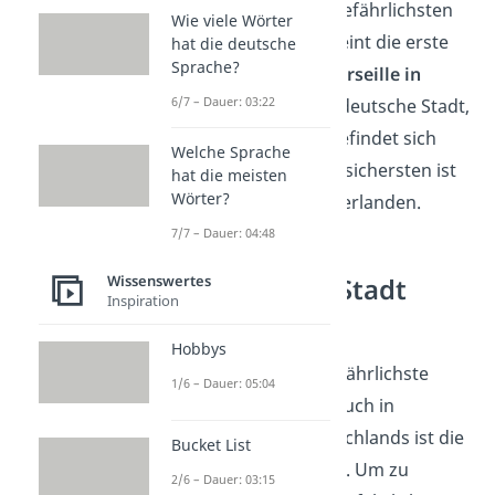
Erst auf Platz 40 der gefährlichsten
Wie viele Wörter
Städte der Welt erscheint die erste
hat die deutsche
Sprache?
europäische Stadt,
Marseille in
6/7 – Dauer: 03:22
Frankreich
. Die erste deutsche Stadt,
Frankfurt am Main
, befindet sich
Welche Sprache
erst auf Platz 156. Am sichersten ist
hat die meisten
Wörter?
Den Haag in den Niederlanden.
7/7 – Dauer: 04:48
Wissenswertes
Gefährlichste Stadt
Inspiration
Deutschlands
Hobbys
Jetzt kennst du die gefährlichste
1/6 – Dauer: 05:04
Stadt der Welt, doch auch in
manchen Teilen Deutschlands ist die
Bucket List
Kriminalitätsrate hoch. Um zu
2/6 – Dauer: 03:15