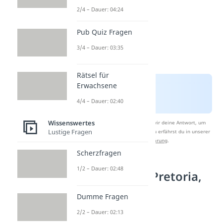
2/4 – Dauer: 04:24
Pub Quiz Fragen
3/4 – Dauer: 03:35
Rätsel für
Erwachsene
4/4 – Dauer: 02:40
Wissenswertes
Nach Beantwortung speichern wir deine Antwort, um
Lustige Fragen
Studyflix zu verbessern. Mehr dazu erfährst du in unserer
Datenschutzerklärung
.
Scherzfragen
1/2 – Dauer: 02:48
Platz 2, 3 & 4: Pretoria,
Durban und
Dumme Fragen
Johannesburg
2/2 – Dauer: 02:13
(Südafrika)