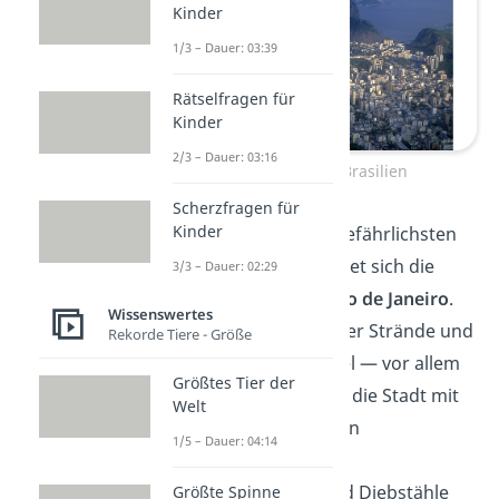
Kinder
1/3 – Dauer: 03:39
Rätselfragen für
Kinder
2/3 – Dauer: 03:16
Rio de Janeiro, Brasilien
Scherzfragen für
Kinder
Auf dem 7. Platz der gefährlichsten
Städte weltweit befindet sich die
3/3 – Dauer: 02:29
brasilianische Stadt
Rio de Janeiro
.
Wissenswertes
Trotz atemberaubender Strände und
Rekorde Tiere - Größe
Beliebtheit als Reiseziel — vor allem
Größtes Tier der
an Karneval — kämpft die Stadt mit
Welt
erheblichen kriminellen
1/5 – Dauer: 04:14
Herausforderungen.
Gewaltverbrechen und Diebstähle
Größte Spinne