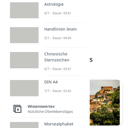
Astrologie
4/7 – Dauer: 03:41
Handlinien lesen
5/7 – Dauer: 04:49
Chinesische
Platz 1: Caracas
Sternzeichen
(Venezuela)
6/7 – Dauer: 03:47
DIN A4
7/7 – Dauer: 02:42
Wissenswertes
Nützliche Überlebenstipps
Morsealphabet