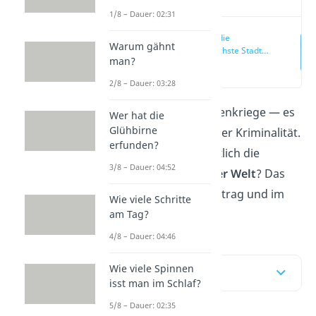
1/8 – Dauer: 02:31
Was ist die
Warum gähnt
gefährlichste Stadt
man?
der Welt?
(00:16)
2/8 – Dauer: 03:28
Drogen, Gewalt, Bandenkriege — es
Wer hat die
Glühbirne
gibt viele Orte mit hoher Kriminalität.
erfunden?
Doch welche ist eigentlich die
3/8 – Dauer: 04:52
gefährlichste Stadt der Welt
? Das
erfährst du hier im Beitrag und im
Wie viele Schritte
Video
!
am Tag?
4/8 – Dauer: 04:46
Wie viele Spinnen
Inhaltsübersicht
isst man im Schlaf?
5/8 – Dauer: 02:35