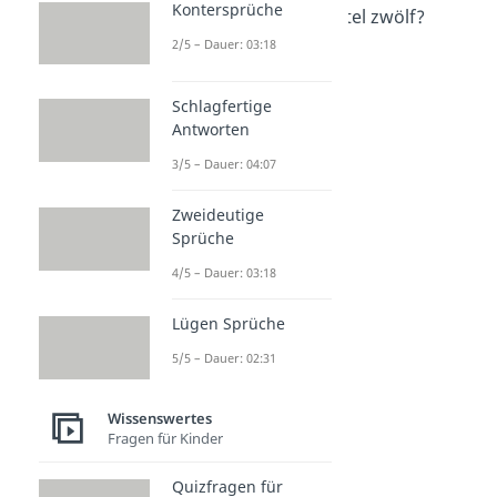
Kontersprüche
Was bedeutet dreiviertel zwölf?
Dauer: 02:37
2/5 – Dauer: 03:18
Wann ist Nachmittag?
Dauer: 01:48
Schlagfertige
Antworten
3/5 – Dauer: 04:07
Zweideutige
Sprüche
4/5 – Dauer: 03:18
Lügen Sprüche
5/5 – Dauer: 02:31
Wissenswertes
Fragen für Kinder
Quizfragen für