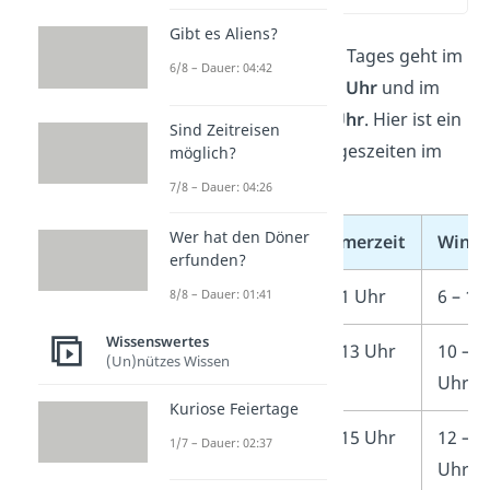
Gibt es Aliens?
Der
Nachmittag
eines Tages geht im
6/8 – Dauer: 04:42
Sommer
von
15 bis 18 Uhr
und im
Winter
von
14
bis 17 Uhr
. Hier ist ein
Sind Zeitreisen
Überblick über alle Tageszeiten im
möglich?
Sommer und Winter:
7/8 – Dauer: 04:26
Wer hat den Döner
Tageszeit
Sommerzeit
Winte
erfunden?
Morgen
7 – 11 Uhr
6 – 10
8/8 – Dauer: 01:41
Wissenswertes
Vormittag
11 – 13 Uhr
10 – 1
(Un)nützes Wissen
Uhr
Kuriose Feiertage
Mittag
13 – 15 Uhr
12 – 1
1/7 – Dauer: 02:37
Uhr