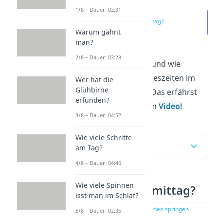
1/8 – Dauer: 02:31
Wann ist
Nachmittag?
Warum gähnt
(00:12)
man?
2/8 – Dauer: 03:28
Wann ist
Nachmittag
und wie
verändern sich die Tageszeiten im
Wer hat die
Glühbirne
Sommer und Winter? Das erfährst
erfunden?
du hier
und in unserem
Video!
3/8 – Dauer: 04:52
Wie viele Schritte
Inhaltsübersicht
am Tag?
4/8 – Dauer: 04:46
Wie viele Spinnen
Wann ist Nachmittag?
isst man im Schlaf?
zur Stelle im Video springen
5/8 – Dauer: 02:35
(00:12)