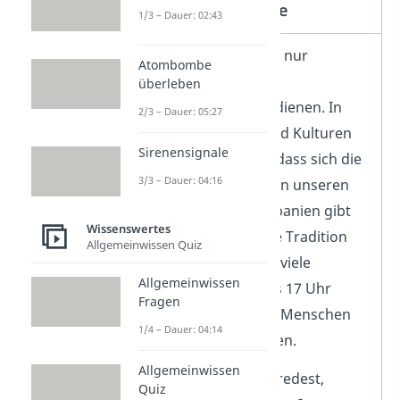
Missverständnisse
1/3 – Dauer: 02:43
Die Tageszeiten sind nur
Atombombe
Zeitspannen, die als
überleben
Orientierungshilfe
dienen. In
2/3 – Dauer: 05:27
anderen Ländern und Kulturen
Sirenensignale
kann es sogar sein, dass sich die
3/3 – Dauer: 04:16
Tageszeiten
ganz von unseren
unterscheiden
. In Spanien gibt
Wissenswertes
es beispielsweise die Tradition
Allgemeinwissen Quiz
der „Siesta“, bei der viele
Allgemeinwissen
Geschäfte von 14 bis 17 Uhr
Fragen
schließen, damit die Menschen
1/4 – Dauer: 04:14
sich ausruhen können.
Allgemeinwissen
Wenn du dich verabredest,
Quiz