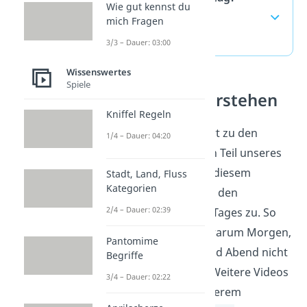
Wie gut kennst du
häufigste Fragen
mich Fragen
(ausklappen)
3/3 – Dauer: 03:00
Wissenswertes
Spiele
Tageszeiten verstehen
Kniffel Regeln
Der Nachmittag gehört zu den
1/4 – Dauer: 04:20
Tageszeiten und ist ein Teil unseres
Alltags. Du ordnest in diesem
Stadt, Land, Fluss
Kategorien
Themenfeld Uhrzeiten den
2/4 – Dauer: 02:39
passenden Teilen des Tages zu. So
verstehst du besser, warum Morgen,
Pantomime
Mittag, Nachmittag und Abend nicht
Begriffe
immer gleich wirken. Weitere Videos
3/4 – Dauer: 02:22
dazu findest du in unserem