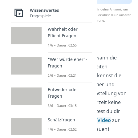
Nach Beantwortung speichern wir deine Antwort, um
Wissenswertes
Studyflix zu verbessern. Mehr dazu erfährst du in unserer
Fragespiele
Datenschutzerklärung
.
Wahrheit oder
Pflicht Fragen
Uhr umstellen
1/6 – Dauer: 02:55
Super! Jetzt weißt du, wann die
"Wer würde eher"-
Fragen
verschiedenen Tageszeiten
einzuordnen sind und kennst die
2/6 – Dauer: 02:21
Unterschiede im Sommer und
Entweder oder
Winter. Um bei der Umstellung von
Fragen
Sommerzeit auf Winterzeit keine
3/6 – Dauer: 03:15
Fehler zu machen, solltest du dir
Schätzfragen
unbedingt auch unser
Video
zur
Uhrumstellung
anschauen!
4/6 – Dauer: 02:52