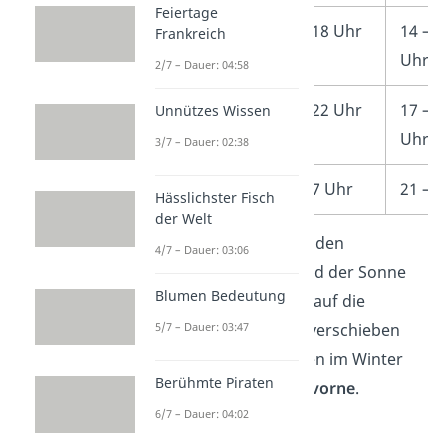
Feiertage
Nachmittag
15 – 18 Uhr
14 – 1
Frankreich
Uhr
2/7 – Dauer: 04:58
Abend
18 – 22 Uhr
17 – 2
Unnützes Wissen
Uhr
3/7 – Dauer: 02:38
Nacht
22 – 7 Uhr
21 – 6
Hässlichster Fisch
der Welt
Neben der
Kultur
und den
4/7 – Dauer: 03:06
Esszeiten
hat der Stand der Sonne
Blumen Bedeutung
einen großen Einfluss auf die
Tageszeiten. Deshalb verschieben
5/7 – Dauer: 03:47
sich unsere Tageszeiten im Winter
Berühmte Piraten
um
eine Stunde nach vorne
.
6/7 – Dauer: 04:02