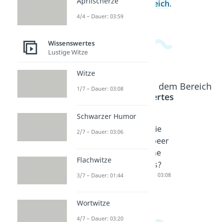
Aprilscherze
Allgemeinwissensbereich
.
4/4 – Dauer: 03:59
Wissenswertes
Lustige Witze
Witze
Beliebte Inhalte aus dem Bereich
1/7 – Dauer: 03:08
Wissenswertes
Schwarzer Humor
Untersc
Tomate
Ist die
2/7 – Dauer: 03:06
hied
Obst
Erdbeer
Obst
oder
e eine
Flachwitze
und
Gemüse
Nuss?
Gemüse
Dauer: 04:52
Dauer: 03:08
3/7 – Dauer: 01:44
Dauer: 03:41
Wortwitze
4/7 – Dauer: 03:20