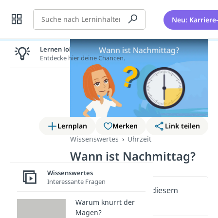
Suche
Neu: Karriere
Lernen lohnt sich!
Entdecke hier deine Chancen.
Lernplan
Merken
Link teilen
Wissenswertes
Uhrzeit
Wann ist Nachmittag?
Wissenswertes
Interessante Fragen
Wichtige Inhalte in diesem
Video
Warum knurrt der
Magen?