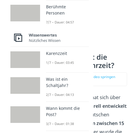
Berühmte
Personen
7/7 – Dauer: 04:57
Wissenswertes
Nützliches Wissen
Karenzzeit
Woher stammt die
1/7 – Dauer: 03:45
Nachmittag Uhrzeit?
zur Stelle im Video springen
Was ist ein
(00:30)
Schaltjahr?
2/7 – Dauer: 04:13
Die
Nachmittagszeit
hat sich über
die Jahre hinweg
kulturell entwickelt
Wann kommt die
und beschreibt im Deutschen
Post?
meistens den
Zeitraum zwischen 15
3/7 – Dauer: 01:38
und 17 Uhr
. Denn früher wurde die