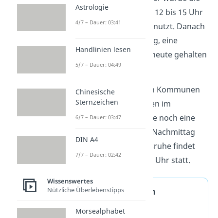
Astrologie
Zeit von 12 bis 14 oder 12 bis 15 Uhr
4/7 – Dauer: 03:41
oft als
Mittagsruhe
genutzt. Danach
begann der Nachmittag, eine
Handlinien lesen
Tradition
, die sich bis heute gehalten
5/7 – Dauer: 04:49
hat.
Übrigens:
Oft wird von Kommunen
Chinesische
Sternzeichen
oder Hausverwaltungen im
Mietvertrag auch heute noch eine
6/7 – Dauer: 03:47
Mittagsruhe
vor dem Nachmittag
DIN A4
festgelegt. Die Mittagsruhe findet
7/7 – Dauer: 02:42
meistens von 13 bis 15 Uhr statt.
Wissenswertes
Feste Zeitangaben
Nützliche Überlebenstipps
verhindern
Morsealphabet