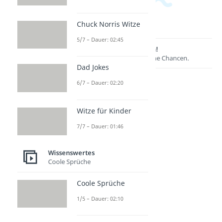
Chuck Norris Witze
5/7 – Dauer: 02:45
Lernen lohnt sich!
Entdecke hier deine Chancen.
Dad Jokes
6/7 – Dauer: 02:20
Witze für Kinder
7/7 – Dauer: 01:46
Wissenswertes
Coole Sprüche
Weitere Inhalte:
Wissenswertes
Coole Sprüche
Uhrzeit
1/5 – Dauer: 02:10
Uhr umstellen
Dauer: 02:07