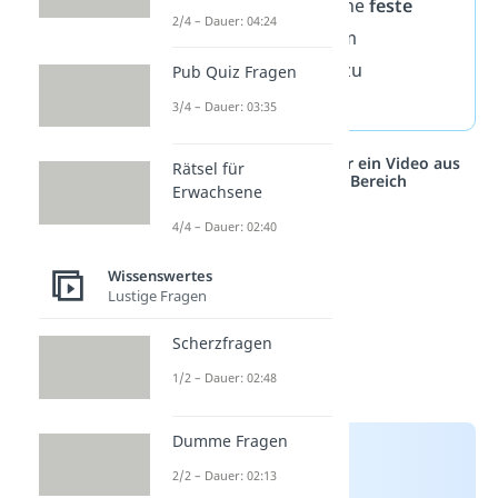
solltest du immer eine
feste
2/4 – Dauer: 04:24
Uhrzeit
angeben, um
Missverständnisse
zu
Pub Quiz Fragen
vermeiden.
3/4 – Dauer: 03:35
Studyflix vernetzt: Hier ein Video aus
Rätsel für
einem anderen Bereich
Erwachsene
4/4 – Dauer: 02:40
Wissenswertes
Lustige Fragen
Scherzfragen
1/2 – Dauer: 02:48
Dumme Fragen
2/2 – Dauer: 02:13