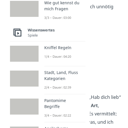
Wie gut kennst du
aufkommen, anstatt sich unnötig
mich Fragen
Sorgen zu machen.
3/3 – Dauer: 03:00
Wissenswertes
Spiele
Kniffel Regeln
1/4 – Dauer: 04:20
Stadt, Land, Fluss
Kategorien
Freundschaften
2/4 – Dauer: 02:39
In
Freundschaften
ist „Hab dich lieb“
Pantomime
dagegen eine
gängige Art
,
Begriffe
Zuneigung zu zeigen. Es vermittelt:
3/4 – Dauer: 02:22
„Du bedeutest mir etwas, und ich