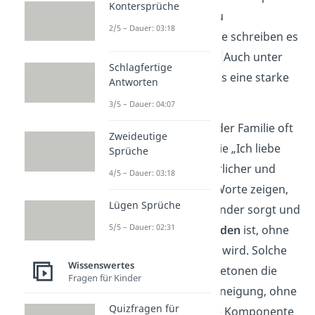
Kontersprüche
um sie in den
Schlaf
zu
2/5 – Dauer: 03:18
verabschieden, oder sie schreiben es
in
Geburtstagskarten
.
Auch unter
Schlagfertige
Geschwistern drückt es eine starke
Antworten
familiäre Bindung aus.
3/5 – Dauer: 04:07
„Hab dich lieb“ hat in der Familie oft
Zweideutige
dieselbe Bedeutung wie „Ich liebe
Sprüche
dich“, wirkt aber natürlicher und
4/5 – Dauer: 03:18
weniger formell
. Die Worte zeigen,
Lügen Sprüche
dass man sich umeinander sorgt und
5/5 – Dauer: 02:31
emotional
eng verbunden
ist, ohne
dass es zu dramatisch wird. Solche
Wissenswertes
Liebesbekundungen betonen die
Fragen für Kinder
familiäre Nähe und Zuneigung, ohne
Quizfragen für
dass eine romantische Komponente