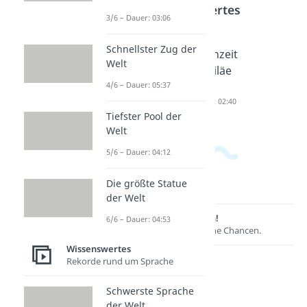
Wissenswertes
3/6 – Dauer: 03:06
Schnellster Zug der
Ich liebe
Liebe ist
Hochzeit
Welt
dich
Sprüche
sjubiläe
4/6 – Dauer: 05:37
Sprüche
Dauer: 02:09
n
Dauer: 02:59
Dauer: 02:40
Tiefster Pool der
Welt
5/6 – Dauer: 04:12
Die größte Statue
der Welt
Lernen lohnt sich!
6/6 – Dauer: 04:53
Entdecke hier deine Chancen.
Wissenswertes
Rekorde rund um Sprache
Schwerste Sprache
der Welt