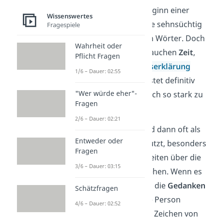
liebe dich“ folgt. Zu Beginn einer
Wissenswertes
Beziehung warten viele sehnsüchtig
Fragespiele
auf die drei magischen Wörter. Doch
Wahrheit oder
manche Menschen brauchen
Zeit
,
Pflicht Fragen
um diese große
Liebeserklärung
1/6 – Dauer: 02:55
auszusprechen. Es kostet definitiv
"Wer würde eher"-
mehr Überwindung, sich so stark zu
Fragen
öffnen.
2/6 – Dauer: 02:21
„Ich hab dich lieb“ wird dann oft als
Entweder oder
eine Art
Vorstufe
genutzt, besonders
Fragen
wenn noch Unsicherheiten über die
3/6 – Dauer: 03:15
eigenen Gefühle bestehen. Wenn es
im
Bauch kribbelt
und die
Gedanken
Schätzfragen
ständig um die andere Person
4/6 – Dauer: 02:52
kreisen
, sind das klare Zeichen von