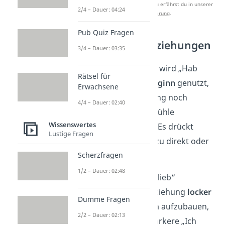
Studyflix zu verbessern. Mehr dazu erfährst du in unserer
2/4 – Dauer: 04:24
Datenschutzerklärung
.
Pub Quiz Fragen
Romantische Beziehungen
3/4 – Dauer: 03:35
In einer
Partnerschaft
wird „Hab
Rätsel für
dich lieb“ häufig zu
Beginn
genutzt,
Erwachsene
wenn sich die Beziehung noch
4/4 – Dauer: 02:40
entwickelt und die Gefühle
Wissenswertes
füreinander wachsen. Es drückt
Lustige Fragen
Zuneigung
aus, ohne zu direkt oder
überstürzt zu sein.
Scherzfragen
1/2 – Dauer: 02:48
Oft wird „Ich hab dich lieb“
verwendet, um die Beziehung
locker
Dumme Fragen
zu halten und langsam aufzubauen,
2/2 – Dauer: 02:13
bevor vielleicht das stärkere „Ich