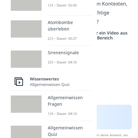
in diesen verschiedenen Kontexten,
1/3 – Dauer: 02:43
und wann ist es der richtige
Moment, ihn zu sagen?
Atombombe
überleben
Studyflix vernetzt: Hier ein Video aus
einem anderen Bereich
2/3 – Dauer: 05:27
Sirenensignale
3/3 – Dauer: 04:16
Wissenswertes
Allgemeinwissen Quiz
Allgemeinwissen
Fragen
1/4 – Dauer: 04:14
Allgemeinwissen
Quiz
Nach Beantwortung speichern wir deine Antwort, um