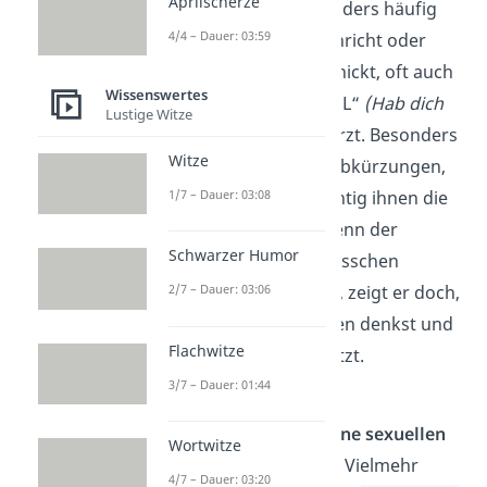
Aprilscherze
mag dich sehr.“ Besonders häufig
4/4 – Dauer: 03:59
wird der Satz per Nachricht oder
über das
Handy
verschickt, oft auch
Wissenswertes
als „HDL“ oder „HDGDL“
(Hab dich
Lustige Witze
ganz doll lieb)
abgekürzt. Besonders
Witze
Teenager
nutzen die Abkürzungen,
um zu zeigen, wie wichtig ihnen die
1/7 – Dauer: 03:08
anderen sind. Auch wenn der
Schwarzer Humor
Ausdruck
online
ein bisschen
weniger intensiv wirkt, zeigt er doch,
2/7 – Dauer: 03:06
dass du an den anderen denkst und
Flachwitze
die Freundschaft schätzt.
3/7 – Dauer: 01:44
Meist sind mit den
Liebeserklärungen
keine sexuellen
Wortwitze
Absichten
verbunden. Vielmehr
4/7 – Dauer: 03:20