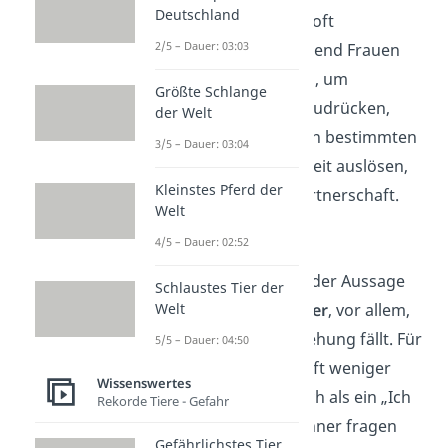
Deutschland
Worte „Hab dich lieb“ oft
2/5 – Dauer: 03:03
unterschiedlich
. Während Frauen
den Satz gerne nutzen, um
Größte Schlange
emotionale Nähe auszudrücken,
der Welt
kann er bei Männern in bestimmten
3/5 – Dauer: 03:04
Situationen Unsicherheit auslösen,
Kleinstes Pferd der
besonders in einer Partnerschaft.
Welt
Männliche Sicht
4/5 – Dauer: 02:52
Viele
Männer
sind bei der Aussage
Schlaustes Tier der
Welt
„Hab dich lieb“
unsicher
, vor allem,
wenn sie in einer Beziehung fällt. Für
5/5 – Dauer: 04:50
sie klingt dieser Satz oft weniger
Wissenswertes
intensiv und verbindlich als ein „Ich
Rekorde Tiere - Gefahr
liebe dich“. Einige Männer fragen
Gefährlichstes Tier