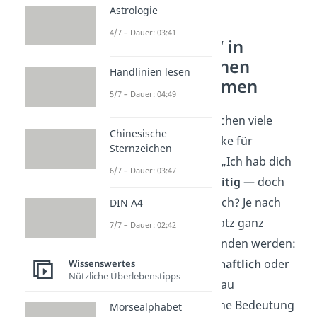
Astrologie
4/7 – Dauer: 03:41
„Hab dich lieb“ in
unterschiedlichen
Handlinien lesen
Beziehungsformen
5/7 – Dauer: 04:49
Während du im Deutschen viele
Chinesische
verschiedene Ausdrücke für
Sternzeichen
Zuneigung findest, ist „Ich hab dich
6/7 – Dauer: 03:47
lieb“ besonders
vielseitig
— doch
was bedeutet es wirklich? Je nach
DIN A4
Beziehung kann der Satz ganz
7/7 – Dauer: 02:42
unterschiedlich verstanden werden:
romantisch
,
freundschaftlich
oder
Wissenswertes
Nützliche Überlebenstipps
familiär
. Aber wie genau
unterscheidet sich seine Bedeutung
Morsealphabet