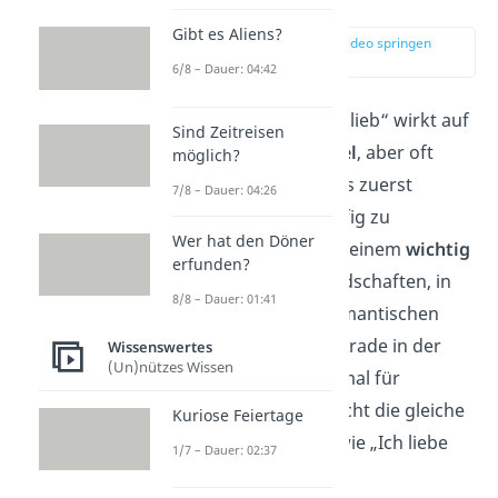
Gibt es Aliens?
zur Stelle im Video springen
(00:14)
6/8 – Dauer: 04:42
Der Satz „Ich hab dich lieb“ wirkt auf
Sind Zeitreisen
den ersten Blick
simpel
, aber oft
möglich?
drückt er mehr aus, als zuerst
7/8 – Dauer: 04:26
vermutet. Er wird häufig zu
Wer hat den Döner
Menschen gesagt, die einem
wichtig
erfunden?
sind — sei es in Freundschaften, in
8/8 – Dauer: 01:41
der Familie oder in romantischen
Beziehungen. Doch gerade in der
Wissenswertes
(Un)nützes Wissen
Liebe sorgt er manchmal für
Unsicherheit
, da er nicht die gleiche
Kuriose Feiertage
Intensität vermittelt, wie „Ich liebe
1/7 – Dauer: 02:37
dich“.