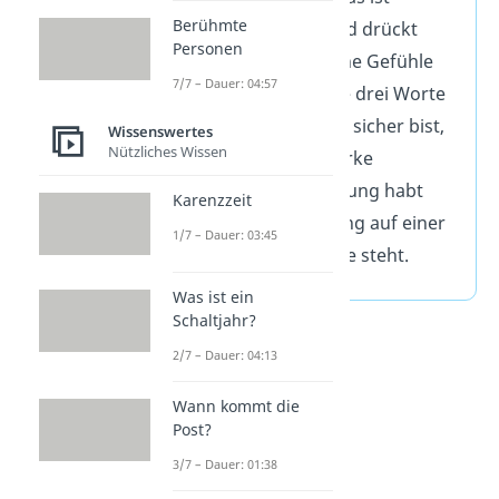
Berühmte
verbindlicher und drückt
Personen
tiefe, romantische Gefühle
7/7 – Dauer: 04:57
aus. Du nutzt die drei Worte
nur, wenn du dir sicher bist,
Wissenswertes
Nützliches Wissen
dass ihr eine starke
emotionale Bindung habt
Karenzzeit
und die Beziehung auf einer
1/7 – Dauer: 03:45
festen Grundlage steht.
Was ist ein
Schaltjahr?
2/7 – Dauer: 04:13
Wann kommt die
Post?
3/7 – Dauer: 01:38