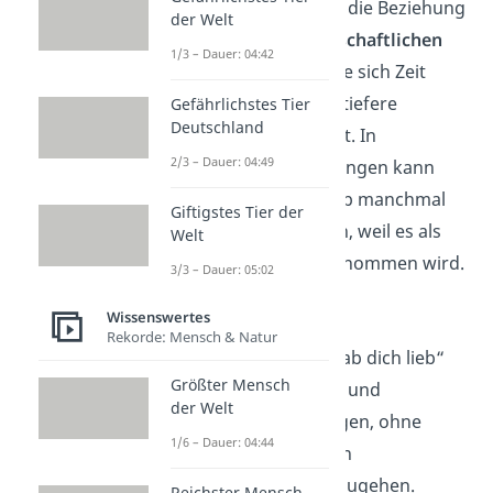
sich, ob ihre Partnerin die Beziehung
der Welt
eher auf einer
freundschaftlichen
1/3 – Dauer: 04:42
Ebene
sieht oder ob sie sich Zeit
nimmt, bevor sie eine tiefere
Gefährlichstes Tier
Deutschland
Liebeserklärung macht. In
2/3 – Dauer: 04:49
romantischen Beziehungen kann
„Hab dich lieb“ deshalb manchmal
Giftigstes Tier der
für
Verwirrung
sorgen, weil es als
Welt
weniger stark wahrgenommen wird.
3/3 – Dauer: 05:02
Weibliche Sicht
Wissenswertes
Rekorde: Mensch & Natur
Frauen
verwenden „Hab dich lieb“
Größter Mensch
häufig, um Zuneigung und
der Welt
Wertschätzung zu zeigen, ohne
1/6 – Dauer: 04:44
sofort zu einer tieferen
Liebeserklärung überzugehen.
Reichster Mensch