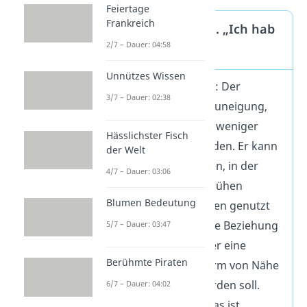
Feiertage
Frankreich
„Ich liebe dich“ vs. „Ich hab
2/7 – Dauer: 04:58
dich lieb“
Unnützes Wissen
Ich hab dich lieb
: Der
3/7 – Dauer: 02:38
Ausdruck zeigt Zuneigung,
wird aber oft als weniger
Hässlichster Fisch
intensiv empfunden. Er kann
der Welt
in Freundschaften, in der
4/7 – Dauer: 03:06
Familie oder in frühen
Blumen Bedeutung
Beziehungsphasen genutzt
werden, wenn die Beziehung
5/7 – Dauer: 03:47
noch wächst oder eine
Berühmte Piraten
vorsichtigere Form von Nähe
ausgedrückt werden soll.
6/7 – Dauer: 04:02
Ich liebe dich
: Das ist