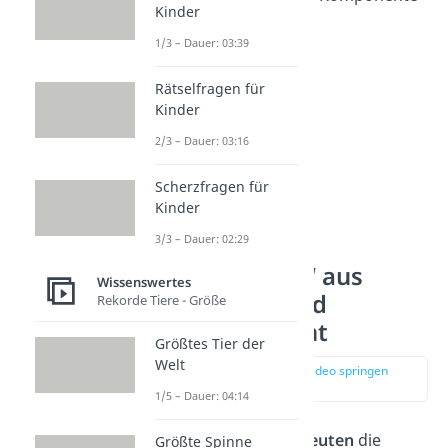
Kinder
mitschwingt.
1/3 – Dauer: 03:39
Rätselfragen für
Kinder
2/3 – Dauer: 03:16
Scherzfragen für
Kinder
3/3 – Dauer: 02:29
„Hab dich lieb“ aus
Wissenswertes
männlicher und
Rekorde Tiere - Größe
weiblicher Sicht
Größtes Tier der
Welt
zur Stelle im Video springen
(01:29)
1/5 – Dauer: 04:14
Männer und Frauen
deuten
die
Größte Spinne