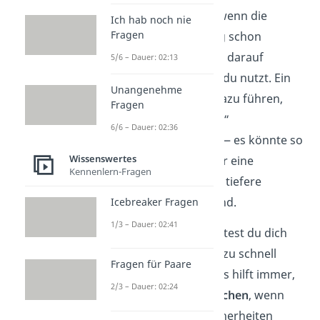
Verliebtheit
. Gerade wenn die
Ich hab noch nie
Fragen
körperliche Anziehung schon
spürbar ist, solltest du darauf
5/6 – Dauer: 02:13
achten, welche Worte du nutzt. Ein
Unangenehme
langes
Zögern
kann dazu führen,
Fragen
dass „Ich hab dich lieb“
6/6 – Dauer: 02:36
missverstanden wird — es könnte so
Wissenswertes
wirken, als wäre es nur eine
Kennenlern-Fragen
Freundschaft
, obwohl tiefere
Gefühle vorhanden sind.
Icebreaker Fragen
1/3 – Dauer: 02:41
Hinweis:
Dennoch solltest du dich
von den Worten nicht zu schnell
Fragen für Paare
verunsichern lassen. Es hilft immer,
2/3 – Dauer: 02:24
offen
darüber zu
sprechen
, wenn
Gedanken oder Unsicherheiten