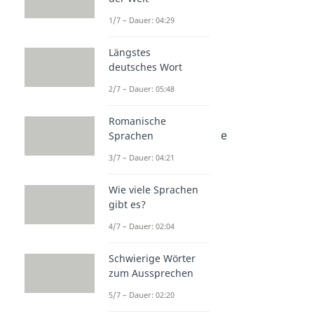
1/7 – Dauer: 04:29
Längstes
deutsches Wort
Weitere Inhalte:
2/7 – Dauer: 05:48
Wissenswertes
Sprüche zur Liebe
Romanische
Liebeskummer Sprüche
Sprachen
Dauer: 02:53
3/7 – Dauer: 04:21
Liebessprüche
Dauer: 03:00
Wie viele Sprachen
Zitate Liebe
gibt es?
Dauer: 02:30
Hab dich lieb
4/7 – Dauer: 02:04
Dauer: 02:53
Ich liebe dich Sprüche
Schwierige Wörter
Dauer: 02:59
zum Aussprechen
Liebe ist Sprüche
Dauer: 02:09
5/7 – Dauer: 02:20