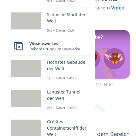
4/5 – Dauer: 04:24
Liebe ist
, schau bei unserem
Video
Schönste Stadt der
vorbei!
Welt
5/5 – Dauer: 05:04
Wissenswertes
Rekorde rund um Bauwerke
Höchstes Gebäude
der Welt
1/6 – Dauer: 04:39
Zum Video: Was ist Liebe?
Längster Tunnel
der Welt
2/6 – Dauer: 04:30
Größtes
Containerschiff der
Beliebte Inhalte aus dem Bereich
Welt