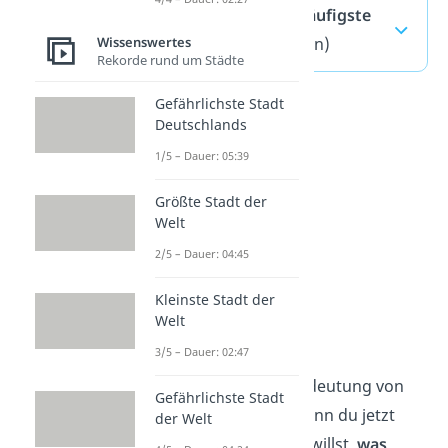
Hab dich lieb — häufigste
Wissenswertes
Fragen
(ausklappen)
Rekorde rund um Städte
Gefährlichste Stadt
Deutschlands
1/5 – Dauer: 05:39
Größte Stadt der
Welt
2/5 – Dauer: 04:45
Kleinste Stadt der
Welt
Was ist Liebe?
3/5 – Dauer: 02:47
Jetzt kennst du die Bedeutung von
Gefährlichste Stadt
„Ich hab dich lieb“. Wenn du jetzt
der Welt
noch genauer wissen willst,
was