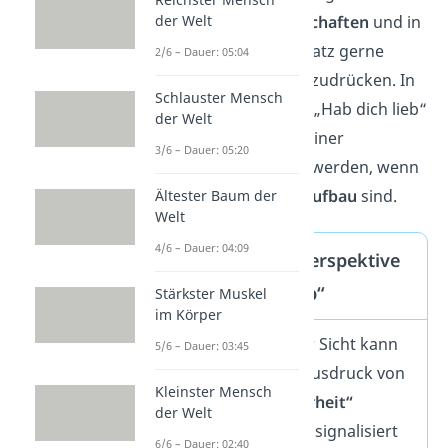
der Welt
Besonders in
Freundschaften
und in
der
Familie
wird der Satz gerne
2/6 – Dauer: 05:04
genutzt, um Nähe auszudrücken. In
Schlauster Mensch
Partnerschaften kann „Hab dich lieb“
der Welt
in der Anfangsphase einer
3/6 – Dauer: 05:20
Beziehung eingesetzt werden, wenn
die
Gefühle
noch im
Aufbau
sind.
Ältester Baum der
Welt
4/6 – Dauer: 04:09
Psychologische Perspektive
auf „Hab dich lieb“
Stärkster Muskel
im Körper
Aus psychologischer Sicht kann
5/6 – Dauer: 03:45
„Hab dich lieb“ als Ausdruck von
Kleinster Mensch
„emotionaler Sicherheit“
der Welt
gesehen werden. Es signalisiert
6/6 – Dauer: 02:40