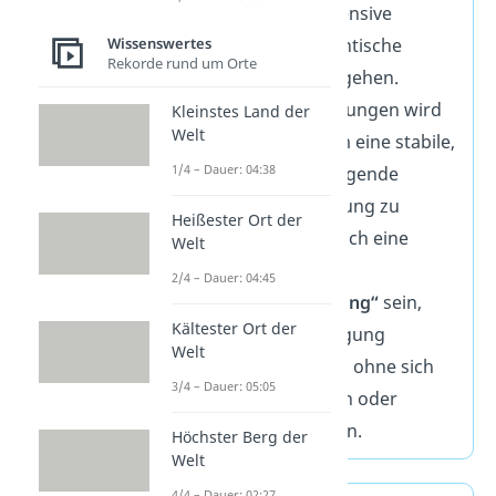
Nähe,
ohne
eine intensive
Bindung oder romantische
Wissenswertes
Rekorde rund um Orte
Verpflichtung einzugehen.
Besonders in Beziehungen wird
Kleinstes Land der
Welt
der Satz genutzt, um eine stabile,
1/4 – Dauer: 04:38
aber nicht überwältigende
emotionale Verbindung zu
Heißester Ort der
schaffen. Es kann auch eine
Welt
Form von
2/4 – Dauer: 04:45
„Bindungsvermeidung“
sein,
Kältester Ort der
wenn jemand Zuneigung
Welt
ausdrücken möchte, ohne sich
3/4 – Dauer: 05:05
vollständig zu öffnen oder
verletzlich zu machen.
Höchster Berg der
Welt
4/4 – Dauer: 02:27