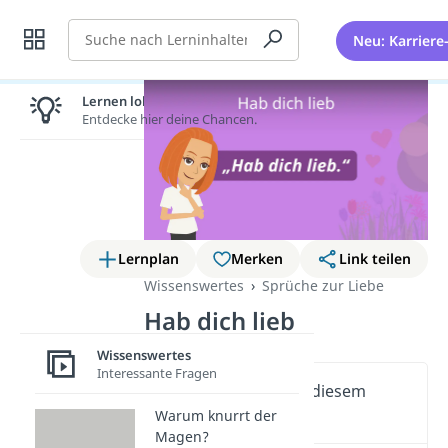
Suche
Neu: Karriere
Lernen lohnt sich!
Entdecke hier deine Chancen.
Lernplan
Merken
Link teilen
Wissenswertes
Sprüche zur Liebe
Hab dich lieb
Wissenswertes
Interessante Fragen
Wichtige Inhalte in diesem
Video
Warum knurrt der
Magen?