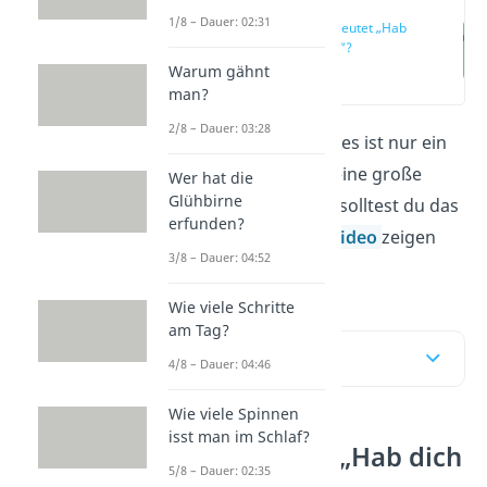
1/8 – Dauer: 02:31
Was bedeutet „Hab
dich lieb“?
Warum gähnt
(00:14)
man?
2/8 – Dauer: 03:28
„Ich hab dich lieb!“
— es ist nur ein
kurzer Satz, hat aber eine große
Wer hat die
Glühbirne
Bedeutung! Doch wie solltest du das
erfunden?
deuten? Hier
und im
Video
zeigen
3/8 – Dauer: 04:52
wir’s dir!
Wie viele Schritte
am Tag?
Inhaltsübersicht
4/8 – Dauer: 04:46
Wie viele Spinnen
isst man im Schlaf?
Was bedeutet „Hab dich
5/8 – Dauer: 02:35
lieb“?