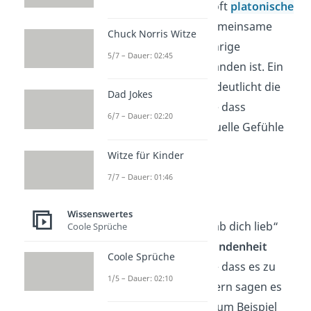
betonen sie die tiefe, oft
platonische
Bindung,
die durch gemeinsame
Chuck Norris Witze
Erlebnisse und langjährige
5/7 – Dauer: 02:45
Freundschaften entstanden ist. Ein
„Ich hab dich lieb“ verdeutlicht die
Dad Jokes
enge Beziehung
, ohne dass
6/7 – Dauer: 02:20
romantische oder sexuelle Gefühle
mitschwingen.
Witze für Kinder
7/7 – Dauer: 01:46
Familie
Wissenswertes
Familiär kannst du „Hab dich lieb“
Coole Sprüche
sagen, um
enge Verbundenheit
Coole Sprüche
auszudrücken — ohne dass es zu
1/5 – Dauer: 02:10
übertrieben klingt. Eltern sagen es
oft zu ihren Kindern, zum Beispiel